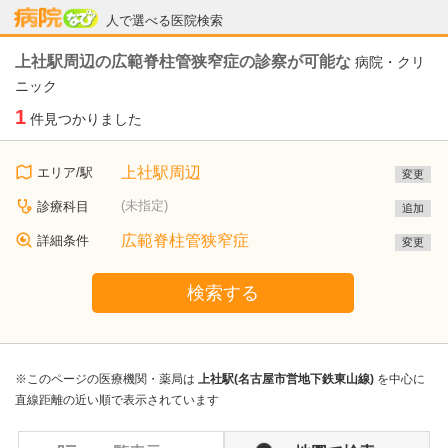
病院なび
人で選べる医院検索
上社駅周辺の広範脊柱管狭窄症の診察が可能な
病院・クリ
ニック
1
件見つかりました
上社駅周辺
エリア/駅
変更
(未指定)
診療科目
追加
広範脊柱管狭窄症
詳細条件
変更
検索する
※このページの医療機関・薬局は
上社駅(名古屋市営地下鉄東山線)
を中心に
直線距離の近い順で表示されています