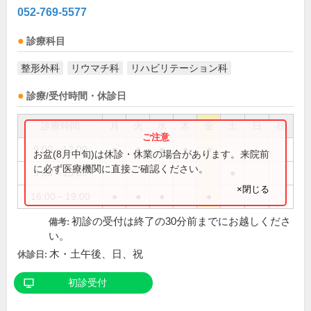
052-769-5577
診療科目
整形外科
リウマチ科
リハビリテーション科
診療/受付時間・休診日
診療時間
月
火
水
木
金
土
日
祝
9:00～12:00
●
●
●
●
●
お盆(8月中旬)は休診・休業の場合があります。来院前
に必ず医療機関に直接ご確認ください。
9:00～13:00
●
×閉じる
16:00～19:00
●
●
●
●
初診の受付は終了の30分前までにお越しくださ
備考:
い。
木・土午後、日、祝
休診日:
初診受付