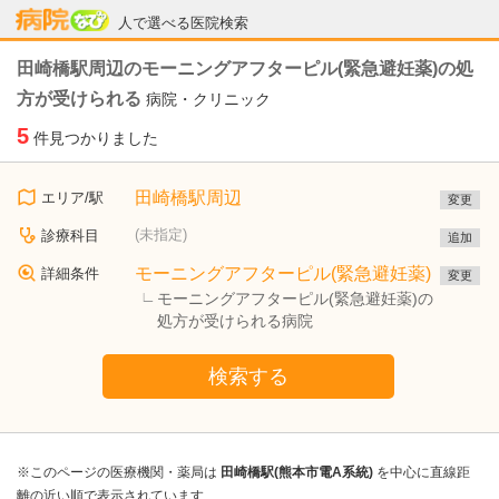
病院なび
人で選べる医院検索
田崎橋駅周辺のモーニングアフターピル(緊急避妊薬)の処
方が受けられる
病院・クリニック
5
件見つかりました
田崎橋駅周辺
エリア/駅
変更
(未指定)
診療科目
追加
モーニングアフターピル(緊急避妊薬)
詳細条件
変更
モーニングアフターピル(緊急避妊薬)の
処方が受けられる病院
検索する
※このページの医療機関・薬局は
田崎橋駅(熊本市電A系統)
を中心に直線距
離の近い順で表示されています