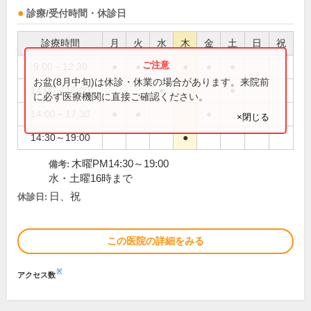
診療/受付時間・休診日
診療時間
月
火
水
木
金
土
日
祝
9:00～12:30
●
●
●
●
●
●
お盆(8月中旬)は休診・休業の場合があります。来院前
14:00～16:00
●
●
に必ず医療機関に直接ご確認ください。
14:00～17:30
●
●
●
×閉じる
14:30～19:00
●
木曜PM14:30～19:00
備考:
水・土曜16時まで
日、祝
休診日:
この医院の詳細をみる
※
アクセス数