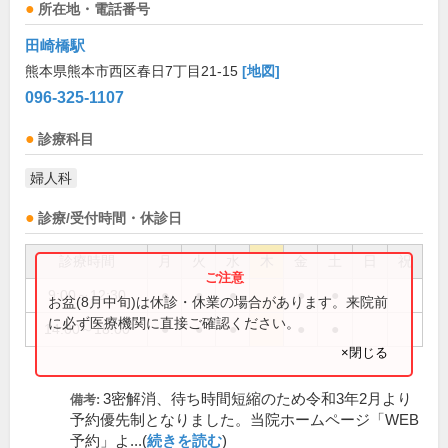
所在地・電話番号
田崎橋駅
熊本県熊本市西区春日7丁目21-15
[地図]
096-325-1107
診療科目
婦人科
診療/受付時間・休診日
診療時間
月
火
水
木
金
土
日
祝
9:00～12:30
●
●
●
●
●
お盆(8月中旬)は休診・休業の場合があります。来院前
に必ず医療機関に直接ご確認ください。
14:00～18:00
●
●
●
●
●
×閉じる
3密解消、待ち時間短縮のため令和3年2月より
備考:
予約優先制となりました。当院ホームページ「WEB
予約」よ...(
続きを読む
)