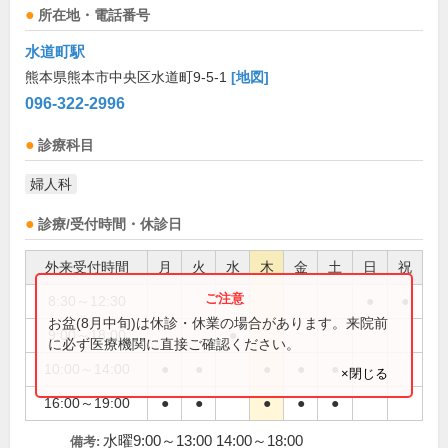
所在地・電話番号
水道町駅
熊本県熊本市中央区水道町9-5-1
[地図]
096-322-2996
診療科目
婦人科
診療/受付時間・休診日
外来受付時間
月
火
水
木
金
土
日
祝
8:30～12:30
●
●
お盆(8月中旬)は休診・休業の場合があります。来院前
9:00～18:00
●
に必ず医療機関に直接ご確認ください。
10:00～14:00
●
●
●
●
●
×閉じる
16:00～19:00
●
●
●
●
●
水曜9:00～13:00 14:00～18:00
備考: