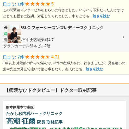
5
口コミ: 1件
この間緊急アフターピルをもらいに行きました。いろいろ不安だったんですけ
どとても親切に説明、対応してくれました。中もとても...
続きを読む
医療法人FSLC
フォーシーズンズレディースクリニック
婦人科
熊本県熊本市中央区城東町4-7
グランガーデン熊本ビル2階
4.71
口コミ: 7件
1年以上 外陰部の痒みで悩んで、2件の産婦人科に、行きましたが、見当違いの
薬や先生の見立て違いで治る事もなく、友人にこち...
続きを読む
【病院なびドクタビュー】ドクター取材記事
熊本県熊本市南区
たかしお内科ハートクリニック
高潮 征爾
院長
取材記事