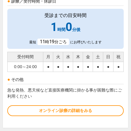
診療／受付時間・休診日
受診までの目安時間
1
0
時間
分後
11
19
時
分ごろ
最短
にお呼びいたします
受付時間
月
火
水
木
金
土
日
祝
0:00～24:00
●
●
●
●
●
●
●
●
その他
急な発熱、悪天候など直接医療機関に掛かる事が困難な際にご
利用ください
オンライン診療の詳細をみる