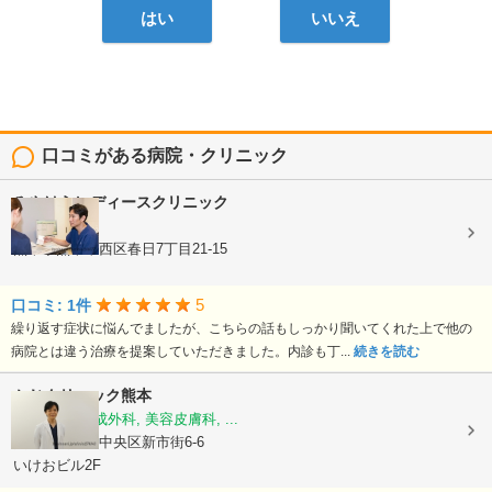
はい
いいえ
口コミがある病院・クリニック
みやはらレディースクリニック
婦人科
熊本県熊本市西区春日7丁目21-15
5
口コミ: 1件
繰り返す症状に悩んでましたが、こちらの話もしっかり聞いてくれた上で他の
病院とは違う治療を提案していただきました。内診も丁...
続きを読む
かじクリニック熊本
美容外科, 形成外科, 美容皮膚科, ...
熊本県熊本市中央区新市街6-6
いけおビル2F