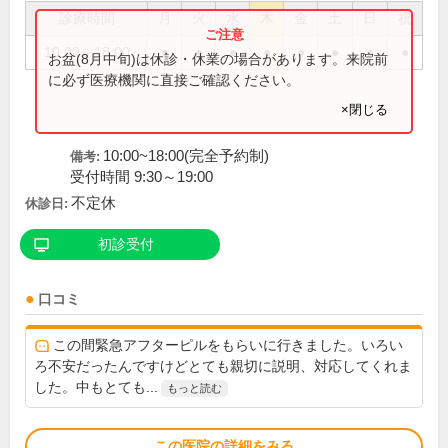
診療時間
月
火
水
木
金
土
日
祝
10:00～18:00
●
●
●
●
●
●
●
●
お盆(8月中旬)は休診・休業の場合があります。来院前
に必ず医療機関に直接ご確認ください。
×閉じる
10:00~18:00(完全予約制)
備考:
受付時間 9:30～19:00
不定休
休診日:
初診受付
口コミ
この間緊急アフターピルをもらいに行きました。いろい
ろ不安だったんですけどとても親切に説明、対応してくれま
した。中もとても...
もっと読む
この医院の詳細をみる