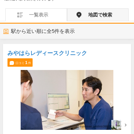
一覧表示
地図で検索
駅から近い順に全
5
件を表示
みやはらレディースクリニック
1
口コミ
件