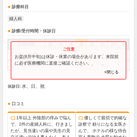
診療科目
婦人科
診療/受付時間・休診日
診療時間
月
火
水
木
金
土
日
祝
9:00～12:30
●
●
●
●
●
お盆(8月中旬)は休診・休業の場合があります。来院前
に必ず医療機関に直接ご確認ください。
14:00～17:00
●
●
●
●
●
×閉じる
水、日、祝
休診日:
口コミ
1年以上 外陰部の痒みで悩ん
優しくて親切で的確な
で、2件の産婦人科に、行きまし
診察で 頼りになる女医さ
たが、見当違いの薬や先生の見
んで、 ホテルの様な待合