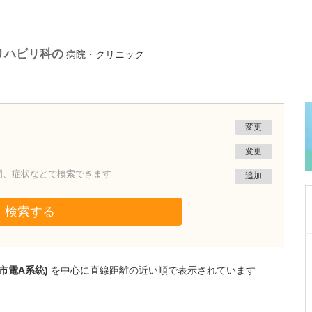
リハビリ科の
病院・クリニック
変更
変更
門、症状などで検索できます
追加
検索する
群馬県伊勢崎市
伊勢崎スポーツ整形外科医院
市電A系統)
を中心に直線距離の近い順で表示されています
佐藤 直樹
院長
取材記事
貴院には、とても広い屋外リハビリ施設が併設