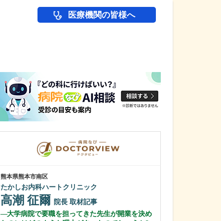
医療機関の皆様へ
医師(ドクター)の
熊本県熊本市南区
群馬県太田市
たかしお内科ハートクリニック
城山病院
李 相亮
高潮 征爾
副院
院長
取材記事
李 相翔
大学病院で要職を担ってきた先生が開業を決め
副院