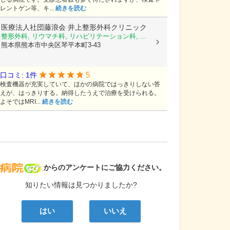
レントゲン等、キ...
続きを読む
医療法人社団藤浪会
井上整形外科クリニック
整形外科, リウマチ科, リハビリテーション科, ...
熊本県熊本市中央区琴平本町3-43
5
口コミ: 1件
検査機器が充実していて、ほかの病院ではっきりしない答
えが、はっきりする。納得したうえで治療を受けられる。
よそではMRI...
続きを読む
病院なび
からのアンケートにご協力ください。
知りたい情報は見つかりましたか?
はい
いいえ