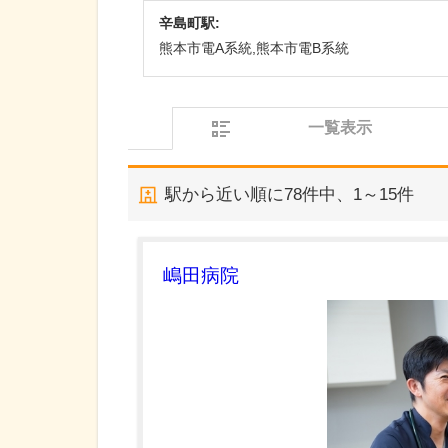
辛島町駅:
熊本市電A系統,熊本市電B系統
一覧表示
駅から近い順に
78
件中、
1～15件
嶋田病院