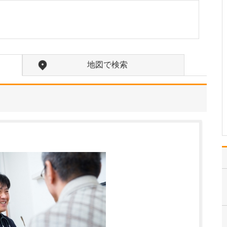
されていますね。
「スポーツ整形外科」を
打ち出すからにはスポー
ツ障害やケガの診断・治
療だけでなく、リハビリ
テーションによってアス
地図で検索
リートや小学生からシニ
アのスポーツ愛好家の
方々が競技に復帰できる
までをしっかりと支援し
てい…
>>記事全文を読む