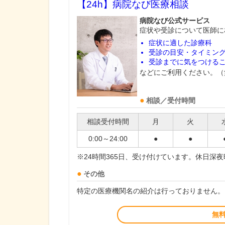
【24h】
病院なび医療相談
病院なび公式サービス
症状や受診について医師に
症状に適した診療科
受診の目安・タイミン
受診までに気をつける
などにご利用ください。（
相談／受付時間
相談受付時間
月
火
0:00～24:00
●
●
※24時間365日、受け付けています。休日深
その他
特定の医療機関名の紹介は行っておりません。
無