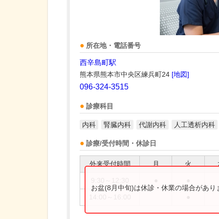
所在地・電話番号
西辛島町駅
熊本県熊本市中央区練兵町24
[地図]
096-324-3515
診療科目
内科
腎臓内科
代謝内科
人工透析内科
診療/受付時間・休診日
外来受付時間
月
火
9:30～12:30
●
●
お盆(8月中旬)は休診・休業の場合があ
14:00～16:00
●