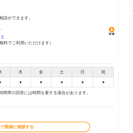
相談ができます。
グ
こと
無料でご利用いただけます）
水
木
金
土
日
祝
●
●
●
●
●
●
夜時間帯の回答には時間を要する場合があります。
料で医師に相談する