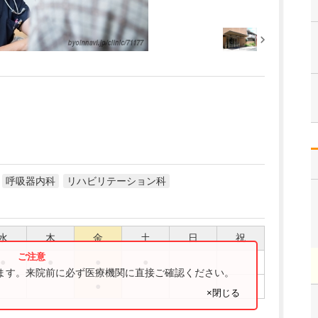
呼吸器内科
リハビリテーション科
水
木
金
土
日
祝
●
●
●
●
ります。来院前に必ず医療機関に直接ご確認ください。
●
×閉じる