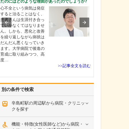
たのにはどのような理由があったのでしょうか?
おふたりが副院
心不全という病気は発症
体制はどのように
すると治ることはなく、
現在の診療体制
患者さんは生涯付き合っ
は、父が院長と
ていかなくてはなりませ
外来を受け持ち
ん。しかも、悪化と改善
院を統率し、私
を繰り返しながら病状は
科、弟の相翔医
だんだん悪くなっていき
病内科とともに
ます。大学病院で後進の
慣病を中心とし
育成に取り組みつつ、高
般を診療してい
度…
のほかに、消化
>>記事全文を読む
外科…
別の条件で検索
辛島町駅の周辺駅から病院・クリニッ
クを探す
機能・特徴(女性医師など)から病院・