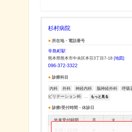
杉村病院
所在地・電話番号
辛島町駅
熊本県熊本市中央区本荘3丁目7-18
[地図]
096-372-3322
診療科目
内科
外科
神経内科
脳神経外科
呼吸
ビリテーション科
...
もっと見る
診療/受付時間・休診日
外来受付時間
月
火
8:30～12:00
●
●