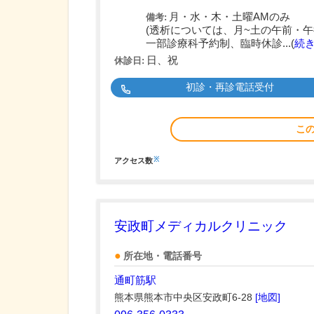
月・水・木・土曜AMのみ
備考:
(透析については、月~土の午前・午
一部診療科予約制、臨時休診...(
続
日、祝
休診日:
初診・再診電話受付
こ
※
アクセス数
安政町メディカルクリニック
所在地・電話番号
通町筋駅
熊本県熊本市中央区安政町6-28
[地図]