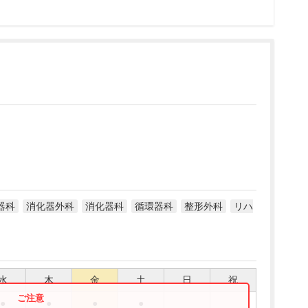
器科
消化器外科
消化器科
循環器科
整形外科
リハ
水
木
金
土
日
祝
●
●
●
●