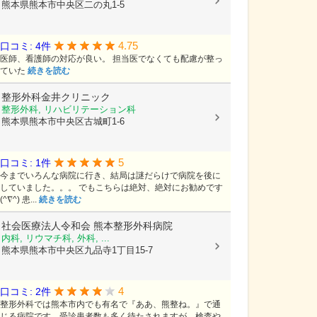
熊本県熊本市中央区二の丸1-5
4.75
口コミ: 4件
医師、看護師の対応が良い。 担当医でなくても配慮が整っ
ていた
続きを読む
整形外科金井クリニック
整形外科, リハビリテーション科
熊本県熊本市中央区古城町1-6
5
口コミ: 1件
今までいろんな病院に行き、結局は謎だらけで病院を後に
していました。。。 でもこちらは絶対、絶対にお勧めです
(^∇^) 患...
続きを読む
社会医療法人令和会
熊本整形外科病院
内科, リウマチ科, 外科, ...
熊本県熊本市中央区九品寺1丁目15-7
4
口コミ: 2件
整形外科では熊本市内でも有名で『ああ、熊整ね。』で通
じる病院です。受診患者数も多く待たされますが、検査や