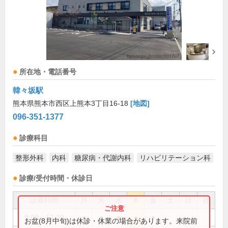
所在地・電話番号
韓々坂駅
熊本県熊本市西区上熊本3丁目16-18
[地図]
096-351-1377
診療科目
整形外科
内科
糖尿病・代謝内科
リハビリテーション科
診療/受付時間・休診日
診療時間
月
火
水
木
金
土
日
祝
9:00～12:30
●
●
●
●
●
お盆(8月中旬)は休診・休業の場合があります。来院前