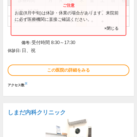
診療時間
月
火
水
木
金
土
日
祝
9:00～12:30
●
●
●
●
●
●
お盆(8月中旬)は休診・休業の場合があります。来院前
に必ず医療機関に直接ご確認ください。
13:30～18:00
●
●
●
●
●
●
×閉じる
受付時間 8:30～17:30
備考:
日、祝
休診日:
この医院の詳細をみる
※
アクセス数
しまだ内科クリニック