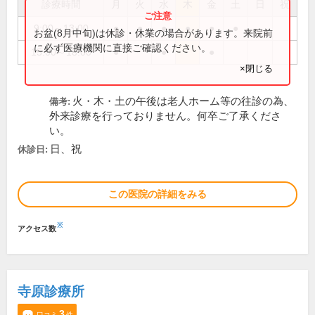
診療時間
月
火
水
木
金
土
日
祝
9:00～13:00
●
●
●
●
●
●
お盆(8月中旬)は休診・休業の場合があります。来院前
に必ず医療機関に直接ご確認ください。
15:00～18:00
●
●
●
×閉じる
火・木・土の午後は老人ホーム等の往診の為、
備考:
外来診療を行っておりません。何卒ご了承くださ
い。
日、祝
休診日:
この医院の詳細をみる
※
アクセス数
寺原診療所
3
口コミ
件