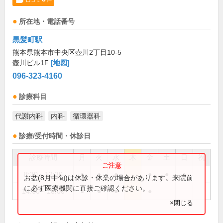
所在地・電話番号
黒髪町駅
熊本県熊本市中央区壺川2丁目10-5
壺川ビル1F
[地図]
096-323-4160
診療科目
代謝内科
内科
循環器科
診療/受付時間・休診日
診療時間
月
火
水
木
金
土
日
祝
8:30～12:30
●
●
●
●
●
●
お盆(8月中旬)は休診・休業の場合があります。来院前
に必ず医療機関に直接ご確認ください。
14:30～18:00
●
●
●
●
×閉じる