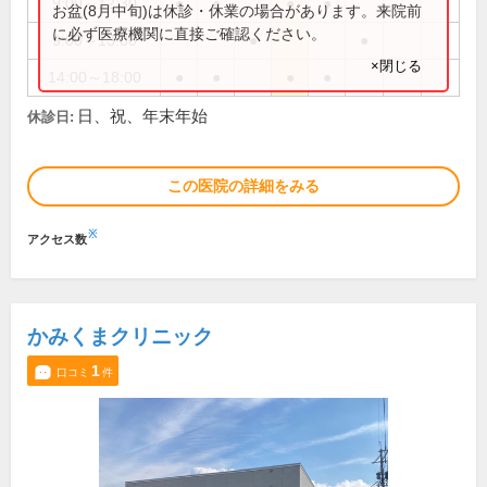
9:00～12:30
●
●
●
●
お盆(8月中旬)は休診・休業の場合があります。来院前
に必ず医療機関に直接ご確認ください。
9:00～13:00
●
●
×閉じる
14:00～18:00
●
●
●
●
日、祝、年末年始
休診日:
この医院の詳細をみる
※
アクセス数
かみくまクリニック
1
口コミ
件