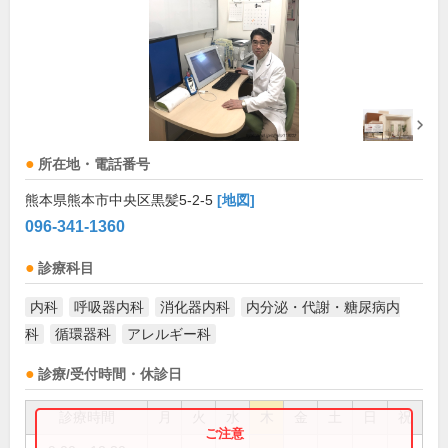
所在地・電話番号
熊本県熊本市中央区黒髪5-2-5
[地図]
096-341-1360
診療科目
内科
呼吸器内科
消化器内科
内分泌・代謝・糖尿病内
科
循環器科
アレルギー科
診療/受付時間・休診日
診療時間
月
火
水
木
金
土
日
祝