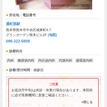
所在地・電話番号
通町筋駅
熊本県熊本市中央区城東町4-7
グランガーデン熊本ビル2F
[地図]
096-322-5809
診療科目
内科
糖尿病内科
内分泌内科
代謝内科
循環器内科
診療/受付時間・休診日
診療時間
月
火
水
木
金
土
日
祝
9:30～13:30
●
お盆(8月中旬)は休診・休業の場合があります。来院前
に必ず医療機関に直接ご確認ください。
10:00～14:00
●
●
●
●
●
×閉じる
15:00～19:00
●
●
●
●