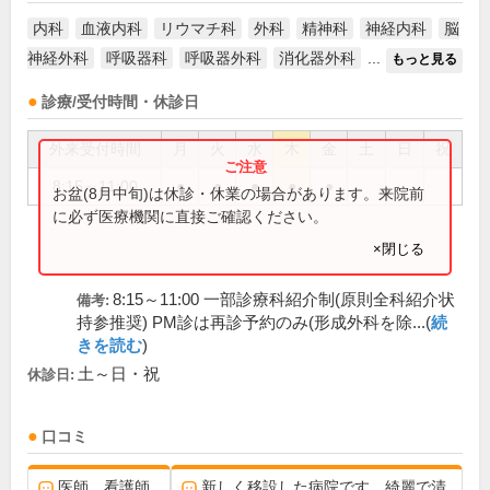
内科
血液内科
リウマチ科
外科
精神科
神経内科
脳
神経外科
呼吸器科
呼吸器外科
消化器外科
...
もっと見る
診療/受付時間・休診日
外来受付時間
月
火
水
木
金
土
日
祝
8:15～11:00
●
●
●
●
●
お盆(8月中旬)は休診・休業の場合があります。来院前
に必ず医療機関に直接ご確認ください。
×閉じる
8:15～11:00 一部診療科紹介制(原則全科紹介状
備考:
持参推奨) PM診は再診予約のみ(形成外科を除...(
続
きを読む
)
土～日・祝
休診日:
口コミ
医師、看護師
新しく移設した病院です。綺麗で清