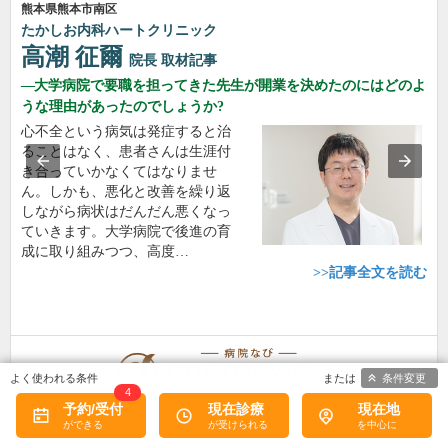
熊本県熊本市南区
たかしお内科ハートクリニック
高潮 征爾
院長
取材記事
大学病院で要職を担ってきた先生が開業を決めたのにはどのよ
うな理由があったのでしょうか?
心不全という病気は発症すると治
ることはなく、患者さんは生涯付
き合っていかなくてはなりませ
ん。しかも、悪化と改善を繰り返
しながら病状はだんだん悪くなっ
ていきます。大学病院で後進の育
成に取り組みつつ、高度…
>>記事全文を読む
条件変更
4
予約/受付
現在診療
現在地