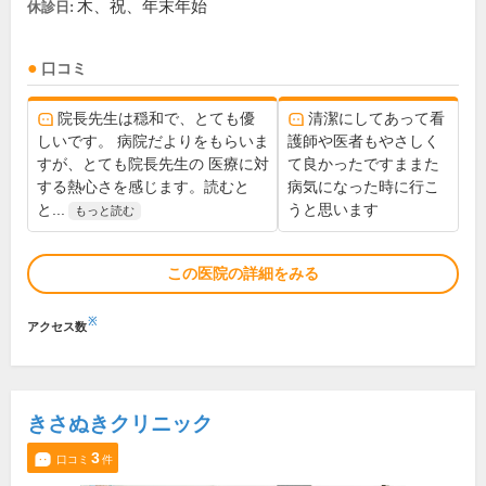
木、祝、年末年始
休診日:
口コミ
院長先生は穏和で、とても優
清潔にしてあって看
しいです。 病院だよりをもらいま
護師や医者もやさしく
すが、とても院長先生の 医療に対
て良かったですままた
する熱心さを感じます。読むと
病気になった時に行こ
と...
うと思います
もっと読む
この医院の詳細をみる
※
アクセス数
きさぬきクリニック
3
口コミ
件