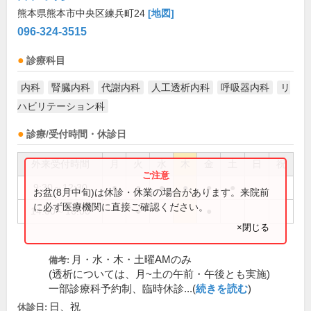
熊本県熊本市中央区練兵町24
[地図]
096-324-3515
診療科目
内科
腎臓内科
代謝内科
人工透析内科
呼吸器内科
リ
ハビリテーション科
診療/受付時間・休診日
外来受付時間
月
火
水
木
金
土
日
祝
9:30～12:30
●
●
●
●
●
●
お盆(8月中旬)は休診・休業の場合があります。来院前
に必ず医療機関に直接ご確認ください。
14:00～16:00
●
●
×閉じる
月・水・木・土曜AMのみ
備考:
(透析については、月~土の午前・午後とも実施)
一部診療科予約制、臨時休診...(
続きを読む
)
日、祝
休診日: