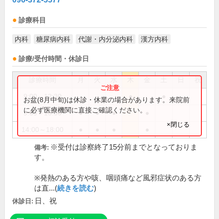
診療科目
内科
糖尿病内科
代謝・内分泌内科
漢方内科
診療/受付時間・休診日
診療時間
月
火
水
木
金
土
日
祝
9:00～12:30
●
●
お盆(8月中旬)は休診・休業の場合があります。来院前
に必ず医療機関に直接ご確認ください。
9:00～13:00
●
●
●
●
×閉じる
14:00～18:00
●
●
●
●
※受付は診察終了15分前までとなっておりま
備考:
す。
※発熱のある方や咳、咽頭痛など風邪症状のある方
は直...(
続きを読む
)
日、祝
休診日: