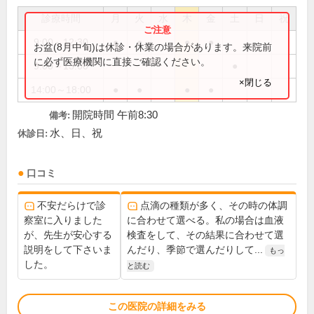
診療時間
月
火
水
木
金
土
日
祝
9:00～12:30
●
●
●
●
お盆(8月中旬)は休診・休業の場合があります。来院前
に必ず医療機関に直接ご確認ください。
9:00～13:00
●
×閉じる
14:00～18:00
●
●
●
●
開院時間 午前8:30
備考:
水、日、祝
休診日:
口コミ
不安だらけで診
点滴の種類が多く、その時の体調
察室に入りました
に合わせて選べる。私の場合は血液
が、先生が安心する
検査をして、その結果に合わせて選
説明をして下さいま
んだり、季節で選んだりして...
もっ
した。
と読む
この医院の詳細をみる