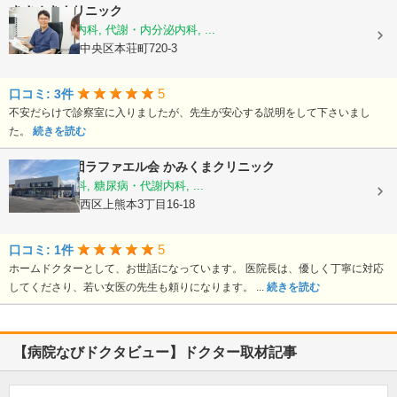
きさぬきクリニック
糖尿病内科, 内科, 代謝・内分泌内科, ...
熊本県熊本市中央区本荘町720-3
5
口コミ: 3件
不安だらけで診察室に入りましたが、先生が安心する説明をして下さいまし
た。
続きを読む
医療法人社団ラファエル会
かみくまクリニック
整形外科, 内科, 糖尿病・代謝内科, ...
熊本県熊本市西区上熊本3丁目16-18
5
口コミ: 1件
ホームドクターとして、お世話になっています。 医院長は、優しく丁寧に対応
してくださり、若い女医の先生も頼りになります。 ...
続きを読む
【病院なびドクタビュー】ドクター取材記事