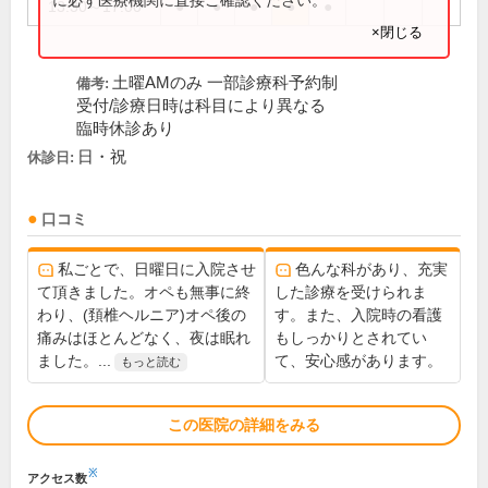
13:30～17:00
●
●
●
●
●
×閉じる
土曜AMのみ 一部診療科予約制
備考:
受付/診療日時は科目により異なる
臨時休診あり
日・祝
休診日:
口コミ
私ごとで、日曜日に入院させ
色んな科があり、充実
て頂きました。オペも無事に終
した診療を受けられま
わり、(頚椎ヘルニア)オペ後の
す。また、入院時の看護
痛みはほとんどなく、夜は眠れ
もしっかりとされてい
ました。...
て、安心感があります。
もっと読む
この医院の詳細をみる
※
アクセス数