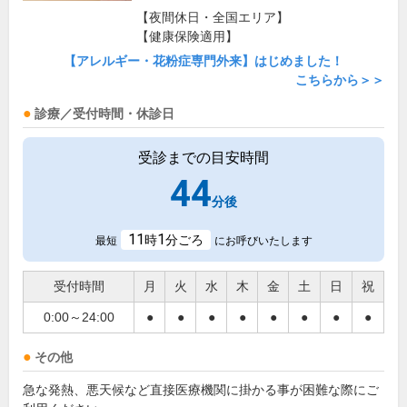
【夜間休日・全国エリア】
【健康保険適用】
【アレルギー・花粉症専門外来】はじめました！
こちらから＞＞
診療／受付時間・休診日
受診までの目安時間
44
分後
11
1
時
分ごろ
最短
にお呼びいたします
受付時間
月
火
水
木
金
土
日
祝
0:00～24:00
●
●
●
●
●
●
●
●
その他
急な発熱、悪天候など直接医療機関に掛かる事が困難な際にご