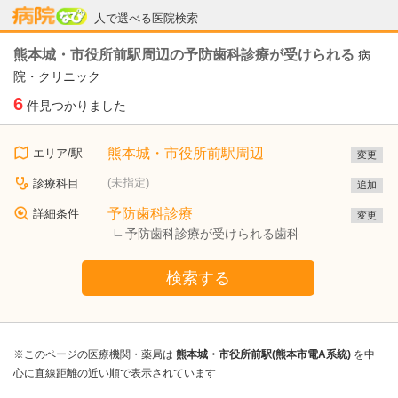
病院なび
人で選べる医院検索
熊本城・市役所前駅周辺の予防歯科診療が受けられる
病
院・クリニック
6
件見つかりました
熊本城・市役所前駅周辺
エリア/駅
変更
(未指定)
診療科目
追加
予防歯科診療
詳細条件
変更
予防歯科診療が受けられる歯科
検索する
※このページの医療機関・薬局は
熊本城・市役所前駅(熊本市電A系統)
を中
心に直線距離の近い順で表示されています