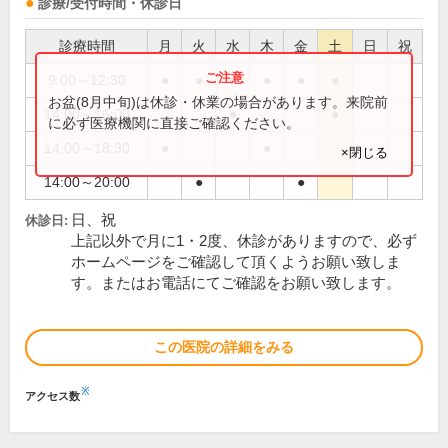
診療/受付時間・休診日
診療時間
月
火
水
木
金
土
日
祝
9:00～12:30
●
●
●
●
●
●
お盆(8月中旬)は休診・休業の場合があります。来院前
14:00～16:00
●
●
に必ず医療機関に直接ご確認ください。
14:00～18:30
●
●
×閉じる
14:00～20:00
●
●
日、祝
休診日:
上記以外で月に1・2度、休診がありますので、必ず
ホームページをご確認して頂くようお願い致しま
す。またはお電話にてご確認をお願い致します。
この医院の詳細をみる
※
アクセス数