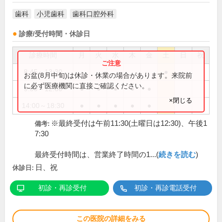
歯科
小児歯科
歯科口腔外科
診療/受付時間・休診日
診療時間
月
火
水
木
金
土
日
祝
8:45～13:30
●
お盆(8月中旬)は休診・休業の場合があります。来院前
に必ず医療機関に直接ご確認ください。
9:00～12:30
●
●
●
●
●
×閉じる
14:00～18:30
●
●
●
●
●
※最終受付は午前11:30(土曜日は12:30)、午後1
備考:
7:30
最終受付時間は、営業終了時間の1...(
続きを読む
)
日、祝
休診日:
初診・再診受付
初診・再診電話受付
この医院の詳細をみる