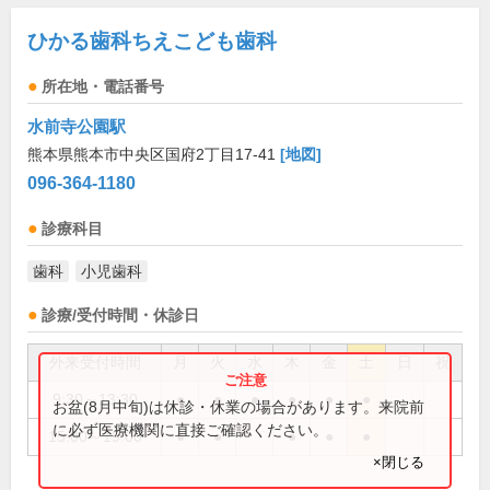
ひかる歯科ちえこども歯科
所在地・電話番号
水前寺公園駅
熊本県熊本市中央区国府2丁目17-41
[地図]
096-364-1180
診療科目
歯科
小児歯科
診療/受付時間・休診日
外来受付時間
月
火
水
木
金
土
日
祝
9:30～13:30
●
●
●
●
●
●
お盆(8月中旬)は休診・休業の場合があります。来院前
に必ず医療機関に直接ご確認ください。
15:00～19:00
●
●
●
●
●
×閉じる