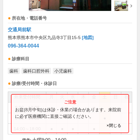
所在地・電話番号
交通局前駅
熊本県熊本市中央区九品寺3丁目15-5
[地図]
096-364-0044
診療科目
歯科
歯科口腔外科
小児歯科
診療/受付時間・休診日
外来受付時間
月
火
水
木
金
土
日
祝
9:00～13:00
●
●
●
●
お盆(8月中旬)は休診・休業の場合があります。来院前
に必ず医療機関に直接ご確認ください。
9:00～14:00
●
×閉じる
14:00～18:00
●
●
●
●