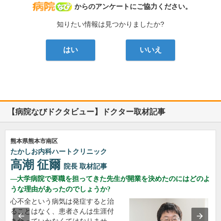
病院なび
からのアンケートにご協力ください。
知りたい情報は見つかりましたか?
はい
いいえ
【病院なびドクタビュー】ドクター取材記事
熊本県熊本市南区
たかしお内科ハートクリニック
高潮 征爾
院長
取材記事
大学病院で要職を担ってきた先生が開業を決めたのにはどのよ
うな理由があったのでしょうか?
心不全という病気は発症すると治
ることはなく、患者さんは生涯付