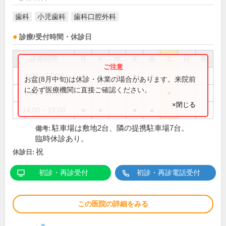
歯科
小児歯科
歯科口腔外科
診療/受付時間・休診日
診療時間
月
火
水
木
金
土
日
祝
9:00～12:00
●
●
●
●
●
●
お盆(8月中旬)は休診・休業の場合があります。来院前
に必ず医療機関に直接ご確認ください。
9:00～16:00
●
×閉じる
14:00～19:00
●
●
●
●
駐車場は敷地2台、隣の提携駐車場7台。
備考:
臨時休診あり。
祝
休診日:
初診・再診受付
初診・再診電話受付
この医院の詳細をみる