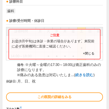
診療科目
歯科
診療/受付時間・休診日
診療時間
月
火
水
木
金
土
日
祝
9:00～13:00
●
●
●
●
●
お盆(8月中旬)は休診・休業の場合があります。来院前
に必ず医療機関に直接ご確認ください。
14:00～17:00
●
×閉じる
14:00～18:00
●
●
●
●
※火曜～金曜の17:30～18:00は矯正歯科のみの
備考:
診療になります。
※痛みのある急患は対応いたしま...(
続きを読む
)
月、日、祝
休診日:
この医院の詳細をみる
※
アクセス数