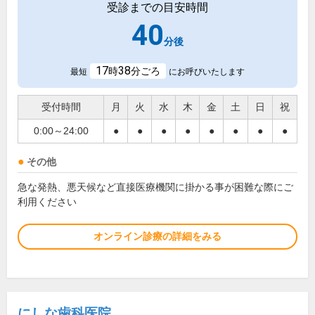
受診までの目安時間
40
分後
17
38
時
分ごろ
最短
にお呼びいたします
受付時間
月
火
水
木
金
土
日
祝
0:00～24:00
●
●
●
●
●
●
●
●
その他
急な発熱、悪天候など直接医療機関に掛かる事が困難な際にご
利用ください
オンライン診療の詳細をみる
にしな歯科医院