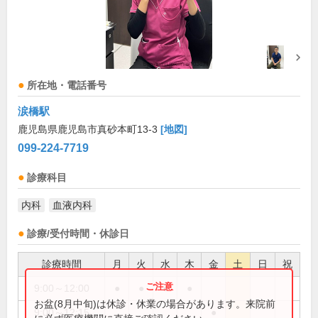
所在地・電話番号
涙橋駅
鹿児島県鹿児島市真砂本町13-3
[地図]
099-224-7719
診療科目
内科
血液内科
診療/受付時間・休診日
診療時間
月
火
水
木
金
土
日
祝
9:00～12:00
●
●
●
●
お盆(8月中旬)は休診・休業の場合があります。来院前
9:00～12:15
●