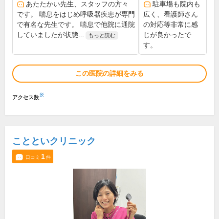
あたたかい先生、スタッフの方々
駐車場も院内も
です。 喘息をはじめ呼吸器疾患が専門
広く、看護師さん
で有名な先生です。 喘息で他院に通院
の対応等非常に感
していましたが状態...
じが良かったで
もっと読む
す。
この医院の詳細をみる
※
アクセス数
ことといクリニック
1
口コミ
件