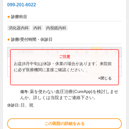
099-201-6022
診療科目
消化器内科
内科
内視鏡内科
診療/受付時間・休診日
診療時間
月
火
水
木
金
土
日
祝
9:00～12:30
●
●
●
●
●
●
お盆(8月中旬)は休診・休業の場合があります。来院前
に必ず医療機関に直接ご確認ください。
15:30～18:00
●
●
●
●
×閉じる
薬を使わない血圧治療(CureApp)を検討しませ
備考:
んか。詳しくは当院までご連絡下さい。
日、祝
休診日:
この医院の詳細をみる