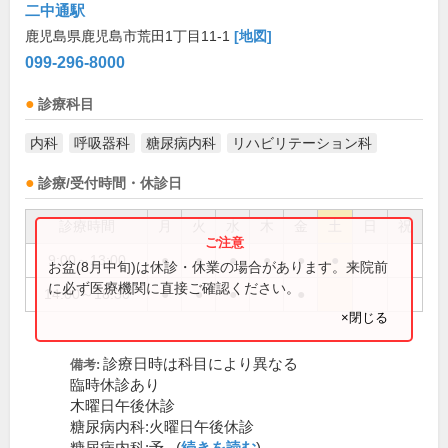
二中通駅
鹿児島県鹿児島市荒田1丁目11-1
[地図]
099-296-8000
診療科目
内科
呼吸器科
糖尿病内科
リハビリテーション科
診療/受付時間・休診日
診療時間
月
火
水
木
金
土
日
祝
9:00～13:00
●
●
●
●
●
●
お盆(8月中旬)は休診・休業の場合があります。来院前
に必ず医療機関に直接ご確認ください。
14:00～18:30
●
●
●
●
×閉じる
診療日時は科目により異なる
備考:
臨時休診あり
木曜日午後休診
糖尿病内科:火曜日午後休診