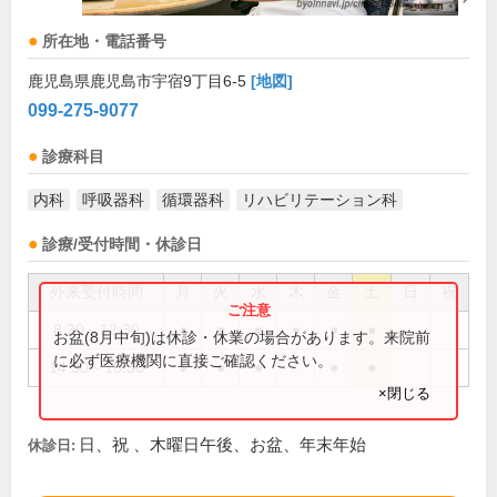
所在地・電話番号
鹿児島県鹿児島市宇宿9丁目6-5
[地図]
099-275-9077
診療科目
内科
呼吸器科
循環器科
リハビリテーション科
診療/受付時間・休診日
外来受付時間
月
火
水
木
金
土
日
祝
8:30～12:30
●
●
●
●
●
●
お盆(8月中旬)は休診・休業の場合があります。来院前
に必ず医療機関に直接ご確認ください。
14:30～18:30
●
●
●
●
●
×閉じる
日、祝 、木曜日午後、お盆、年末年始
休診日: