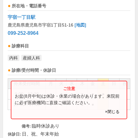
所在地・電話番号
宇宿一丁目駅
鹿児島県鹿児島市宇宿1丁目51-16
[地図]
099-252-8964
診療科目
内科
産婦人科
診療/受付時間・休診日
外来受付時間
月
火
水
木
金
土
日
祝
9:00～12:30
●
●
●
●
●
●
お盆(8月中旬)は休診・休業の場合があります。来院前
に必ず医療機関に直接ご確認ください。
15:00～17:00
●
●
●
●
×閉じる
臨時休診あり
備考:
日、祝、年末年始
休診日: