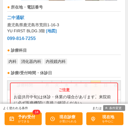
所在地・電話番号
二中通駅
鹿児島県鹿児島市荒田1-16-3
YU FIRST BLDG.3階
[地図]
099-814-7255
診療科目
内科
消化器内科
内視鏡内科
診療/受付時間・休診日
診療時間
月
火
水
木
金
土
日
祝
9:00～12:30
●
●
●
●
●
お盆(8月中旬)は休診・休業の場合があります。来院前
に必ず医療機関に直接ご確認ください。
14:00～17:00
●
条件変更
×閉じる
14
14:00～18:30
●
●
●
●
予約/受付
現在診療
現在地
2022年6月10日新規開業です。
備考: