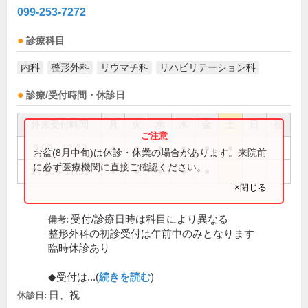
099-253-7272
診療科目
内科
整形外科
リウマチ科
リハビリテーション科
診療/受付時間・休診日
外来受付時間
月
火
水
木
金
土
日
祝
9:00～12:30
●
●
●
●
●
●
お盆(8月中旬)は休診・休業の場合があります。来院前
に必ず医療機関に直接ご確認ください。
14:30～17:30
●
●
●
●
●
×閉じる
受付/診療日時は科目により異なる
備考:
整形外科の初診受付は午前中のみとなります
臨時休診あり
◆受付は...(
続きを読む
)
日、祝
休診日: