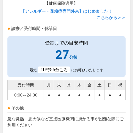
【健康保険適用】
【アレルギー・花粉症専門外来】はじめました！
こちらから＞＞
診療／受付時間・休診日
受診までの目安時間
27
分後
10
56
時
分ごろ
最短
にお呼びいたします
受付時間
月
火
水
木
金
土
日
祝
0:00～24:00
●
●
●
●
●
●
●
●
その他
急な発熱、悪天候など直接医療機関に掛かる事が困難な際にご
利用ください