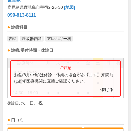
鹿児島県鹿児島市宇宿2-25-30
[地図]
099-813-8111
診療科目
内科
呼吸器内科
アレルギー科
診療/受付時間・休診日
診療時間
月
火
水
木
金
土
日
祝
8:30～12:30
●
●
●
●
●
お盆(8月中旬)は休診・休業の場合があります。来院前
に必ず医療機関に直接ご確認ください。
14:30～17:00
●
×閉じる
14:30～18:00
●
●
●
●
水、日、祝
休診日:
口コミ