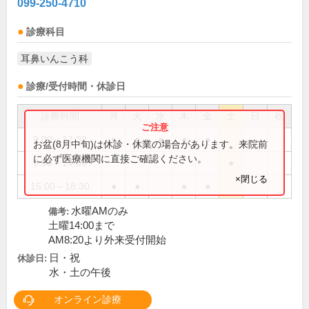
099-250-4710
診療科目
耳鼻いんこう科
診療/受付時間・休診日
診療時間
月
火
水
木
金
土
日
祝
9:00～12:30
●
●
●
●
●
お盆(8月中旬)は休診・休業の場合があります。来院前
に必ず医療機関に直接ご確認ください。
9:00～14:00
●
×閉じる
15:00～18:30
●
●
●
●
水曜AMのみ
備考:
土曜14:00まで
AM8:20より外来受付開始
日・祝
休診日:
水・土の午後
オンライン診療