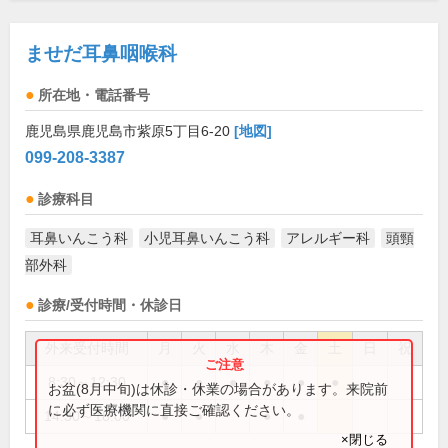
ませだ耳鼻咽喉科
所在地・電話番号
鹿児島県鹿児島市紫原5丁目6-20
[地図]
099-208-3387
診療科目
耳鼻いんこう科
小児耳鼻いんこう科
アレルギー科
頭頸
部外科
診療/受付時間・休診日
外来受付時間
月
火
水
木
金
土
日
祝
8:30～12:30
●
●
●
●
●
●
お盆(8月中旬)は休診・休業の場合があります。来院前
に必ず医療機関に直接ご確認ください。
14:30～18:00
●
●
●
●
×閉じる