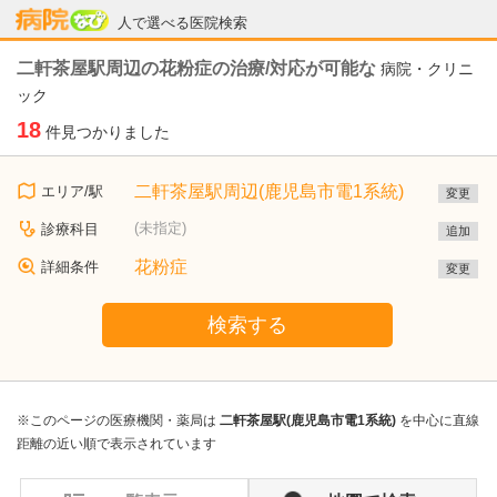
病院なび
人で選べる医院検索
二軒茶屋駅周辺の花粉症の治療/対応が可能な
病院・クリニ
ック
18
件見つかりました
二軒茶屋駅周辺(鹿児島市電1系統)
エリア/駅
変更
(未指定)
診療科目
追加
花粉症
詳細条件
変更
検索する
※このページの医療機関・薬局は
二軒茶屋駅(鹿児島市電1系統)
を中心に直線
距離の近い順で表示されています