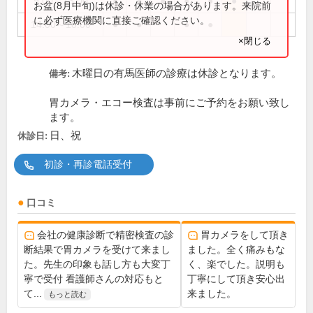
9:00～13:00
●
●
●
●
●
●
お盆(8月中旬)は休診・休業の場合があります。来院前
に必ず医療機関に直接ご確認ください。
14:00～18:00
●
●
●
●
×閉じる
木曜日の有馬医師の診療は休診となります。
備考:
胃カメラ・エコー検査は事前にご予約をお願い致し
ます。
日、祝
休診日:
初診・再診電話受付
口コミ
会社の健康診断で精密検査の診
胃カメラをして頂き
断結果で胃カメラを受けて来まし
ました。全く痛みもな
た。先生の印象も話し方も大変丁
く、楽でした。説明も
寧で受付 看護師さんの対応もと
丁寧にして頂き安心出
て...
来ました。
もっと読む