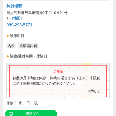
騎射場駅
鹿児島県鹿児島市鴨池2丁目10番21号
1F
[地図]
099-298-5771
診療科目
内科
循環器内科
診療/受付時間・休診日
診療時間
月
火
水
木
金
土
日
祝
9:00～12:30
●
●
●
●
●
お盆(8月中旬)は休診・休業の場合があります。来院前
に必ず医療機関に直接ご確認ください。
14:00～16:00
●
×閉じる
14:00～18:00
●
●
●
●
水、日、祝
休診日:
初診受付