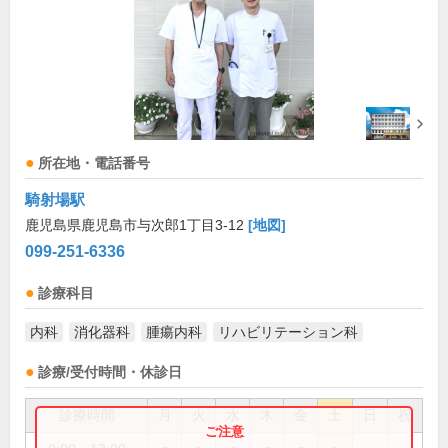
所在地・電話番号
騎射場駅
鹿児島県鹿児島市与次郎1丁目3-12
[地図]
099-251-6336
診療科目
内科
消化器科
腫瘍内科
リハビリテーション科
診療/受付時間・休診日
診療時間
月
火
水
木
金
土
日
祝