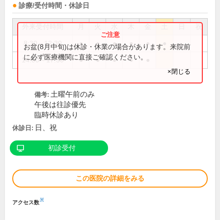
診療/受付時間・休診日
外来受付時間
月
火
水
木
金
土
日
祝
8:30～12:30
●
●
●
●
●
●
お盆(8月中旬)は休診・休業の場合があります。来院前
に必ず医療機関に直接ご確認ください。
14:00～17:30
●
●
●
●
●
×閉じる
土曜午前のみ
備考:
午後は往診優先
臨時休診あり
日、祝
休診日:
初診受付
この医院の詳細をみる
※
アクセス数