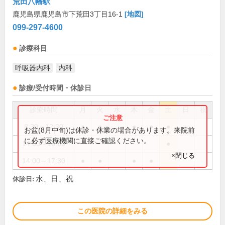
荒田八幡駅
鹿児島県鹿児島市下荒田3丁目16-1
[地図]
099-297-4600
診療科目
呼吸器内科
内科
診療/受付時間・休診日
診療時間
月
火
水
木
金
土
日
祝
8:30～12:30
●
●
●
●
●
お盆(8月中旬)は休診・休業の場合があります。来院前
に必ず医療機関に直接ご確認ください。
14:00～16:00
●
×閉じる
14:00～17:30
●
●
●
●
水、日、祝
休診日:
この医院の詳細をみる