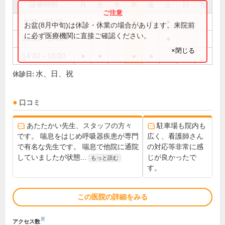
診療時間
月
火
水
木
金
土
日
祝
8:30～12:30
●
●
●
●
●
お盆(8月中旬)は休診・休業の場合があります。来院前
に必ず医療機関に直接ご確認ください。
14:30～17:00
●
×閉じる
14:30～18:00
●
●
●
●
水、日、祝
休診日:
口コミ
あたたかい先生、スタッフの方々
駐車場も院内も
です。 喘息をはじめ呼吸器疾患が専門
広く、看護師さん
で有名な先生です。 喘息で他院に通院
の対応等非常に感
していましたが状態...
じが良かったで
もっと読む
す。
この医院の詳細をみる
※
アクセス数