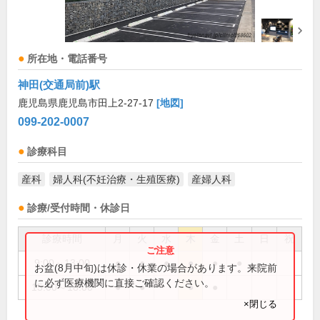
所在地・電話番号
神田(交通局前)駅
鹿児島県鹿児島市田上2-27-17
[地図]
099-202-0007
診療科目
産科
婦人科(不妊治療・生殖医療)
産婦人科
診療/受付時間・休診日
診療時間
月
火
水
木
金
土
日
祝
9:00～13:00
●
●
●
●
●
●
お盆(8月中旬)は休診・休業の場合があります。来院前
に必ず医療機関に直接ご確認ください。
15:00～18:00
●
●
●
●
×閉じる