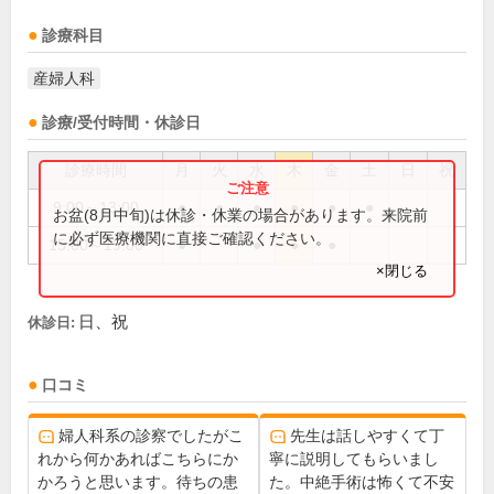
診療科目
産婦人科
診療/受付時間・休診日
診療時間
月
火
水
木
金
土
日
祝
9:00～13:00
●
●
●
●
●
●
お盆(8月中旬)は休診・休業の場合があります。来院前
に必ず医療機関に直接ご確認ください。
15:00～19:00
●
●
●
●
×閉じる
日、祝
休診日:
口コミ
婦人科系の診察でしたがこ
先生は話しやすくて丁
れから何かあればこちらにか
寧に説明してもらいまし
かろうと思います。待ちの患
た。中絶手術は怖くて不安