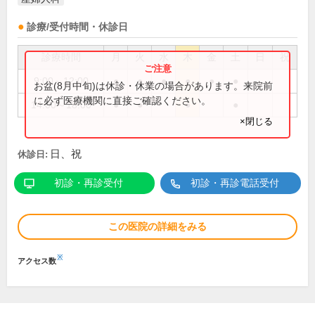
診療/受付時間・休診日
診療時間
月
火
水
木
金
土
日
祝
9:00～12:00
●
●
●
●
●
●
お盆(8月中旬)は休診・休業の場合があります。来院前
に必ず医療機関に直接ご確認ください。
14:00～18:00
●
●
●
●
×閉じる
日、祝
休診日:
初診・再診受付
初診・再診電話受付
この医院の詳細をみる
※
アクセス数