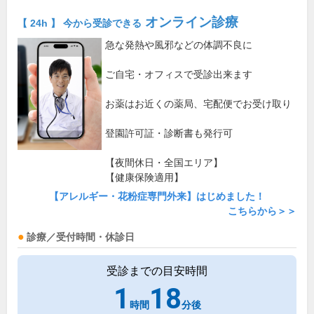
オンライン診療
【 24h 】 今から受診できる
急な発熱や風邪などの体調不良に
ご自宅・オフィスで受診出来ます
お薬はお近くの薬局、宅配便でお受け取り
登園許可証・診断書も発行可
【夜間休日・全国エリア】
【健康保険適用】
【アレルギー・花粉症専門外来】はじめました！
こちらから＞＞
診療／受付時間・休診日
受診までの目安時間
1
18
時間
分後