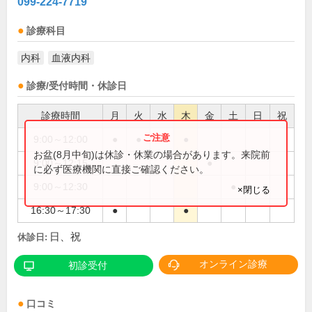
099-224-7719
診療科目
内科
血液内科
診療/受付時間・休診日
診療時間
月
火
水
木
金
土
日
祝
9:00～12:00
●
●
●
●
お盆(8月中旬)は休診・休業の場合があります。来院前
9:00～12:15
●
に必ず医療機関に直接ご確認ください。
9:00～12:30
●
×閉じる
16:30～17:30
●
●
日、祝
休診日:
オンライン診療
初診受付
口コミ