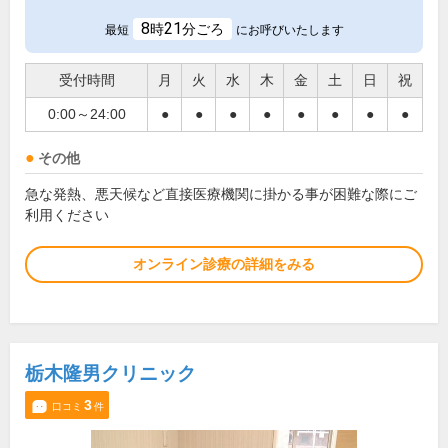
8
21
時
分ごろ
最短
にお呼びいたします
受付時間
月
火
水
木
金
土
日
祝
0:00～24:00
●
●
●
●
●
●
●
●
その他
急な発熱、悪天候など直接医療機関に掛かる事が困難な際にご
利用ください
オンライン診療の詳細をみる
栃木隆男クリニック
3
口コミ
件