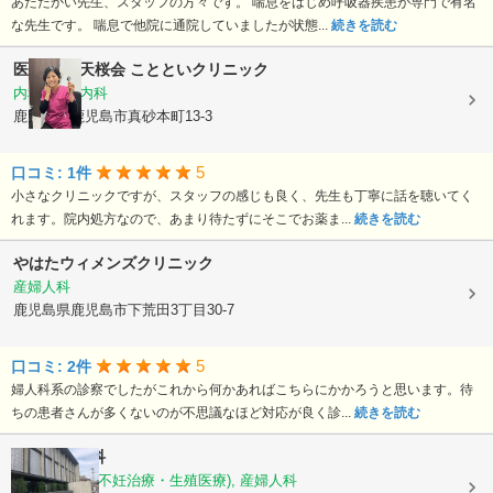
あたたかい先生、スタッフの方々です。 喘息をはじめ呼吸器疾患が専門で有名
な先生です。 喘息で他院に通院していましたが状態...
続きを読む
医療法人 天桜会
ことといクリニック
内科, 血液内科
鹿児島県鹿児島市真砂本町13-3
5
口コミ: 1件
小さなクリニックですが、スタッフの感じも良く、先生も丁寧に話を聴いてく
れます。院内処方なので、あまり待たずにそこでお薬ま...
続きを読む
やはたウィメンズクリニック
産婦人科
鹿児島県鹿児島市下荒田3丁目30-7
5
口コミ: 2件
婦人科系の診察でしたがこれから何かあればこちらにかかろうと思います。待
ちの患者さんが多くないのが不思議なほど対応が良く診...
続きを読む
徳永産婦人科
産科, 婦人科(不妊治療・生殖医療), 産婦人科