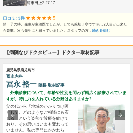
鹿児島県鹿児島市田上2-27-17
5
口コミ: 3件
第一子の時、先生が主治医でしたが、とても親切丁寧です!もし2人目が出来た
ら是非、次も先生にと思っていました。スタッフの方...
続きを読む
【病院なびドクタビュー】ドクター取材記事
鹿児島県鹿児島市
冨永内科
冨永 裕一
院長
取材記事
外来診療について、年齢や性別を問わず幅広く診療されていま
すが、特に力を入れている分野はありますか?
父の代から「地域のかかりつけ医
として、どのようなご相談にも応
じる」という姿勢で診療を続けて
おり、その思いはいまも変わって
いません。私の専門にかかわら