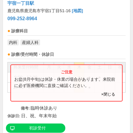
宇宿一丁目駅
鹿児島県鹿児島市宇宿1丁目51-16
[地図]
099-252-8964
診療科目
内科
産婦人科
診療/受付時間・休診日
外来受付時間
月
火
水
木
金
土
日
祝
9:00～12:30
●
●
●
●
●
●
お盆(8月中旬)は休診・休業の場合があります。来院前
に必ず医療機関に直接ご確認ください。
15:00～17:00
●
●
●
●
×閉じる
臨時休診あり
備考:
日、祝、年末年始
休診日:
初診受付