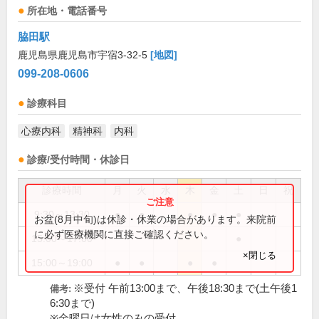
所在地・電話番号
脇田駅
鹿児島県鹿児島市宇宿3-32-5
[地図]
099-208-0606
診療科目
心療内科
精神科
内科
診療/受付時間・休診日
診療時間
月
火
水
木
金
土
日
祝
9:30～13:30
●
●
●
●
●
お盆(8月中旬)は休診・休業の場合があります。来院前
に必ず医療機関に直接ご確認ください。
15:00～17:00
●
×閉じる
15:00～19:00
●
●
●
●
※受付 午前13:00まで、午後18:30まで(土午後1
備考:
6:30まで)
※金曜日は女性のみの受付