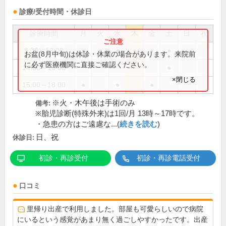
診療/受付時間・休診日
診療時間
月
火
水
木
金
土
日
祝
9:00～13:00
●
●
●
●
●
●
お盆(8月中旬)は休診・休業の場合があります。来院前
に必ず医療機関に直接ご確認ください。
14:00～16:00
●
×閉じる
15:00～18:00
●
●
●
※火・木午後は手術のみ
備考:
※胎児診断(特殊外来)は1回/月 13時～17時です。
・急患の方はご遠慮な...(
続きを読む
)
日、祝
休診日:
初診・再診受付
初診・再診電話受付
口コミ
里帰り出産で利用しました。部屋も可愛らしいので病院
にいるという感覚があまり無く過ごしやすかったです。出産