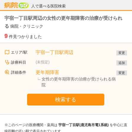
病院なび
人で選べる医院検索
宇宿一丁目駅周辺の女性の更年期障害の治療が受けられ
る
病院・クリニック
9
件見つかりました
宇宿一丁目駅周辺
エリア/駅
変更
(未指定)
診療科目
追加
更年期障害
詳細条件
変更
女性の更年期障害の治療が受けられる病
院
検索する
※このページの医療機関・薬局は
宇宿一丁目駅(鹿児島市電1系統)
を中心に直
線距離の近い順で表示されています