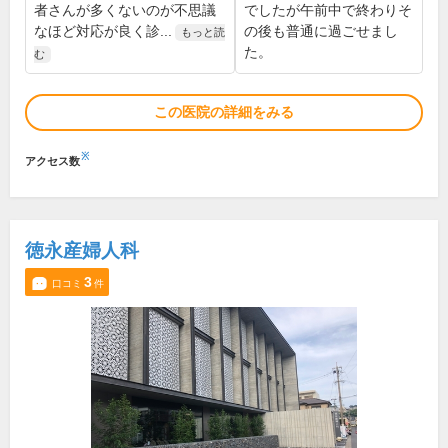
者さんが多くないのが不思議
でしたが午前中で終わりそ
なほど対応が良く診...
の後も普通に過ごせまし
もっと読
た。
む
この医院の詳細をみる
※
アクセス数
徳永産婦人科
3
口コミ
件