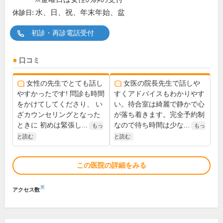
水、日、祝、年末年始、盆
休診日:
初診・再診電話受付
口コミ
女性の先生でとても話し
女医の院長先生で話しや
やすかったです! 問診も時間
すくアドバイスもわかりやす
をかけてしてくださり、 い
い。待合室は綺麗で静かで心
ざカウンセリングとなった
が落ち着きます。完全予約制
ときに 初めは緊張し...
なので待ち時間は少な...
もっ
もっ
と読む
と読む
この医院の詳細をみる
※
アクセス数