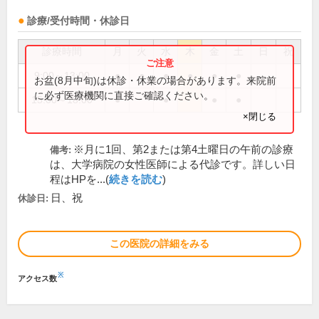
診療/受付時間・休診日
診療時間
月
火
水
木
金
土
日
祝
9:00～13:00
●
●
●
●
●
●
お盆(8月中旬)は休診・休業の場合があります。来院前
に必ず医療機関に直接ご確認ください。
15:00～18:00
●
●
●
●
×閉じる
※月に1回、第2または第4土曜日の午前の診療
備考:
は、大学病院の女性医師による代診です。詳しい日
程はHPを...(
続きを読む
)
日、祝
休診日:
この医院の詳細をみる
※
アクセス数