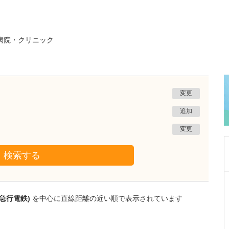
病院・クリニック
変更
追加
変更
検索する
千葉県茂原市
むなかたクリニック
急行電鉄)
を中心に直線距離の近い順で表示されています
宗像 昭夫
院長
取材記事
現在、90床の透析ベッドがあると伺いました。