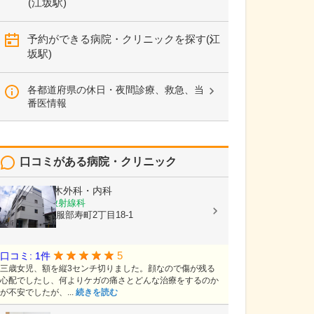
(江坂駅)
予約ができる病院・クリニックを探す(江
坂駅)
各都道府県の休日・夜間診療、救急、当
番医情報
口コミがある病院・クリニック
医療法人
三木外科・内科
内科, 外科, 放射線科
大阪府豊中市服部寿町2丁目18-1
5
口コミ: 1件
三歳女児、額を縦3センチ切りました。顔なので傷が残る
心配でしたし、何よりケガの痛さとどんな治療をするのか
が不安でしたが、...
続きを読む