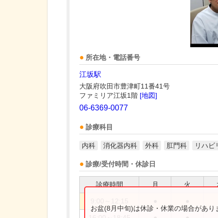
所在地・電話番号
江坂駅
大阪府吹田市豊津町11番41号
ファミリア江坂1階
[地図]
06-6369-0077
診療科目
内科
消化器内科
外科
肛門科
リハビ
診療/受付時間・休診日
診療時間
月
火
9:00～12:15
●
●
お盆(8月中旬)は休診・休業の場合があ
16:00～18:45
●
●