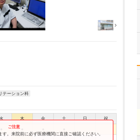
リテーション科
水
木
金
土
日
祝
●
●
●
●
ります。来院前に必ず医療機関に直接ご確認ください。
●
●