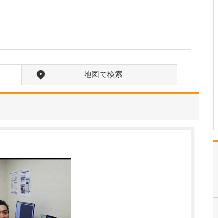
どのような透析治療が受けられるのでしょうか?
当院では、一般的な血液
透析に加え、血液ろ過透
析、血液吸着、オンライ
ン血液ろ過透析、さらに
個々に適した透析液を処
方する処方透析にも対応
しています。そして腹膜
地図で検索
透析も含め、常に高い水
準の医療を提供していま
す…
>>記事全文を読む