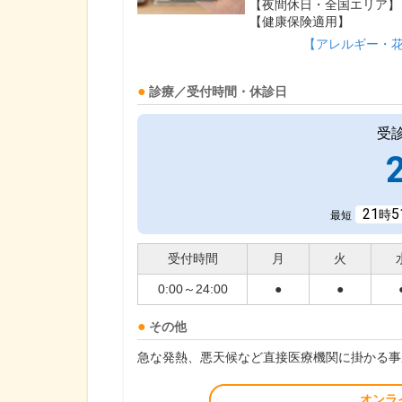
【夜間休日・全国エリア】
【健康保険適用】
【アレルギー・
診療／受付時間・休診日
受
21
5
時
最短
受付時間
月
火
0:00～24:00
●
●
その他
急な発熱、悪天候など直接医療機関に掛かる事
オンラ