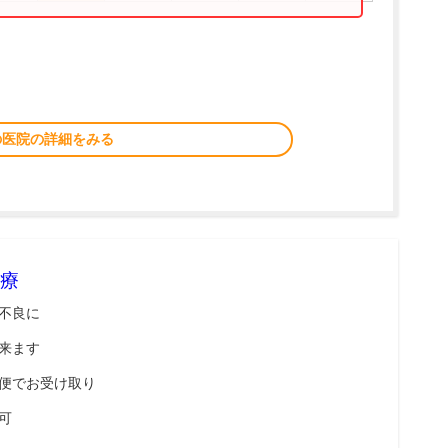
。
の医院の詳細をみる
療
不良に
来ます
便でお受け取り
可