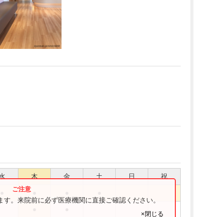
水
木
金
土
日
祝
●
●
●
●
ります。来院前に必ず医療機関に直接ご確認ください。
●
●
×閉じる