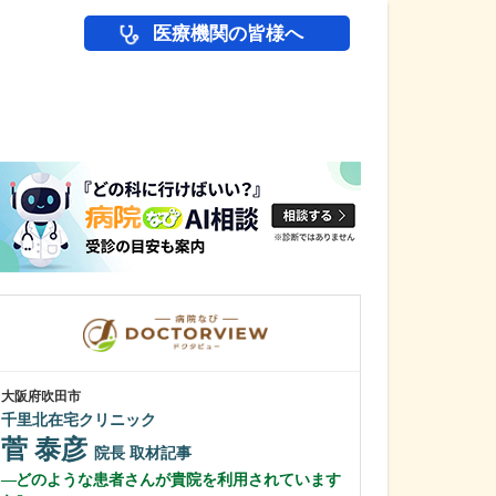
医療機関の皆様へ
医師(ドクター)の
大阪府吹田市
大阪府大阪市城東区
千里北在宅クリニック
石川消化器内科
菅 泰彦
石川 嶺
院長
取材記事
院
どのような患者さんが貴院を利用されています
貴院で受けられ