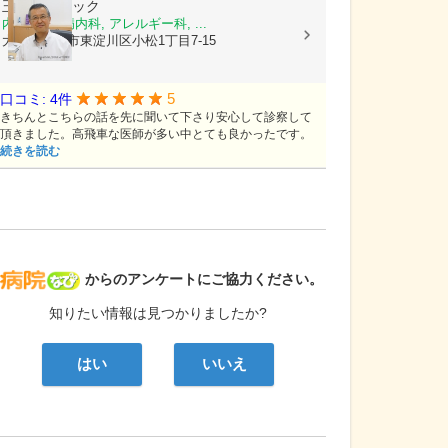
玉谷クリニック
内科, 糖尿病内科, アレルギー科, ...
大阪府大阪市東淀川区小松1丁目7-15
5
口コミ: 4件
きちんとこちらの話を先に聞いて下さり安心して診察して
頂きました。高飛車な医師が多い中とても良かったです。
続きを読む
病院なび
からのアンケートにご協力ください。
知りたい情報は見つかりましたか?
はい
いいえ