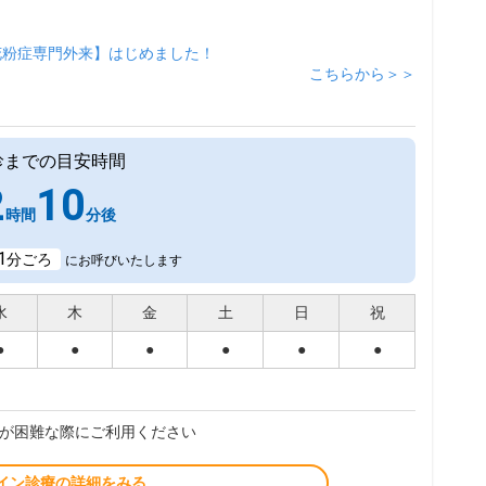
花粉症専門外来】はじめました！
こちらから＞＞
診までの目安時間
2
10
時間
分後
1
分ごろ
にお呼びいたします
水
木
金
土
日
祝
●
●
●
●
●
●
が困難な際にご利用ください
イン診療の詳細をみる