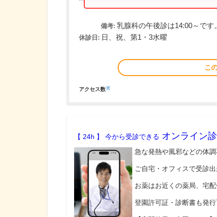
乳腺科の午後診は14:00～です
備考:
日、祝、第1・3水曜
休診日:
こ
※
アクセス数
オンライン診
【 24h 】 今から受診できる
急な発熱や風邪などの体調
ご自宅・オフィスで受診出
お薬はお近くの薬局、宅配
登園許可証・診断書も発行