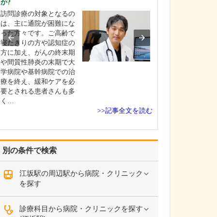
か?
えてください。
訪問診療の対象となるの
当院では、でき
は、主に通院が困難にな
者さんの苦痛が
った方々です。ご高齢で
に、細心の注意
寝たきりの方や認知症の
がら検査を実施
方に加え、がんの終末期
す。胃カメラは
や間質性肺炎の末期で大
鼻に対応してお
学病院や基幹病院での治
時は挿入箇所に
療を終え、緩和ケアを必
を使用しますが
要とされる患者さんも多
に応じて鎮静剤
く…
て…
>>記事全文を読む
別の条件で検索
江坂駅の周辺駅から病院・クリニック
を探す
診療科目から病院・クリニックを探す