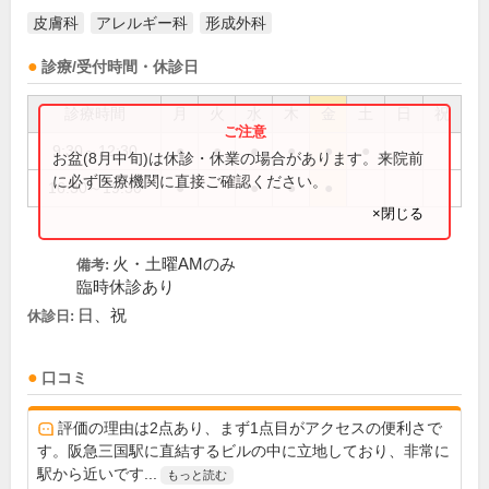
皮膚科
アレルギー科
形成外科
診療/受付時間・休診日
診療時間
月
火
水
木
金
土
日
祝
9:30～12:30
●
●
●
●
●
●
お盆(8月中旬)は休診・休業の場合があります。来院前
に必ず医療機関に直接ご確認ください。
16:30～19:30
●
●
●
●
×閉じる
火・土曜AMのみ
備考:
臨時休診あり
日、祝
休診日:
口コミ
評価の理由は2点あり、まず1点目がアクセスの便利さで
す。阪急三国駅に直結するビルの中に立地しており、非常に
駅から近いです...
もっと読む