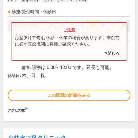
診療/受付時間・休診日
外来受付時間
月
火
水
木
金
土
日
祝
9:00～11:30
●
●
●
●
●
お盆(8月中旬)は休診・休業の場合があります。来院前
に必ず医療機関に直接ご確認ください。
×閉じる
診療は 9:00～12:00 です。延長も可能。
備考:
木、日、祝
休診日:
この医院の詳細をみる
※
アクセス数
小林皮フ科クリニック