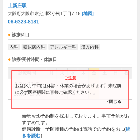
上新庄駅
大阪府大阪市東淀川区小松1丁目7-15
[地図]
06-6323-8181
診療科目
内科
糖尿病内科
アレルギー科
漢方内科
診療/受付時間・休診日
診療時間
月
火
水
木
金
土
日
祝
9:00～12:30
●
●
●
●
●
●
お盆(8月中旬)は休診・休業の場合があります。来院前
に必ず医療機関に直接ご確認ください。
16:00～19:00
●
●
●
●
×閉じる
web予約制を採用しております。事前予約がお
備考:
すすめです。
健康診断・予防接種の予約は電話での予約をお...(
続
きを読む
)