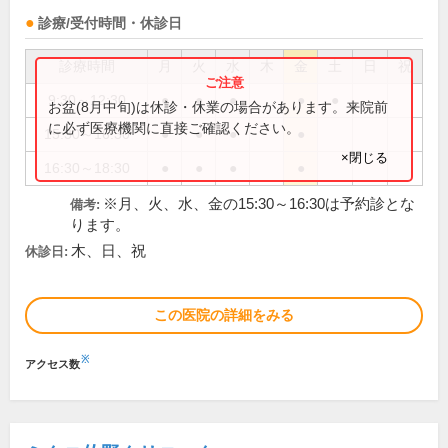
診療/受付時間・休診日
診療時間
月
火
水
木
金
土
日
祝
9:30～12:30
●
●
●
●
●
お盆(8月中旬)は休診・休業の場合があります。来院前
に必ず医療機関に直接ご確認ください。
15:30～16:30
●
●
●
●
×閉じる
16:30～18:30
●
●
●
●
※月、火、水、金の15:30～16:30は予約診とな
備考:
ります。
木、日、祝
休診日:
この医院の詳細をみる
※
アクセス数