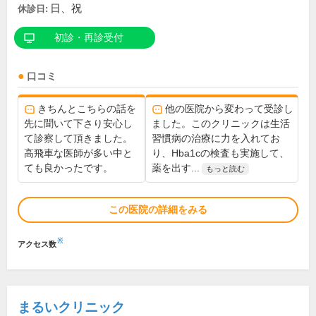
日、祝
休診日:
初診・再診受付
口コミ
きちんとこちらの話を
他の医院から変わって受診し
先に聞いて下さり安心し
ました。このクリニックは生活
て診察して頂きました。
習慣病の治療に力を入れてお
高飛車な医師が多い中と
り、Hba1cの検査も実施して、
ても良かったです。
薬を出す...
もっと読む
この医院の詳細をみる
※
アクセス数
まるいクリニック