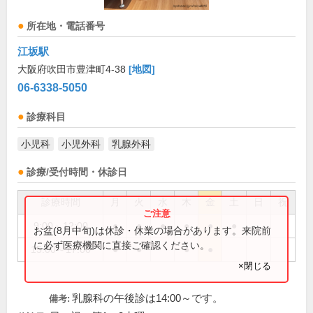
所在地・電話番号
江坂駅
大阪府吹田市豊津町4-38
[地図]
06-6338-5050
診療科目
小児科
小児外科
乳腺外科
診療/受付時間・休診日
診療時間
月
火
水
木
金
土
日
祝
9:00～12:00
●
●
●
●
●
●
お盆(8月中旬)は休診・休業の場合があります。来院前
に必ず医療機関に直接ご確認ください。
15:00～17:00
●
●
●
●
×閉じる
乳腺科の午後診は14:00～です。
備考: