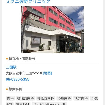
ミクニ佐野クリニック
所在地・電話番号
三国駅
大阪府豊中市三国2-2-18
[地図]
06-6336-5355
診療科目
内科
循環器内科
呼吸器内科
心療内科
漢方内科
小児
内科
整形外科
リハビリテーション科