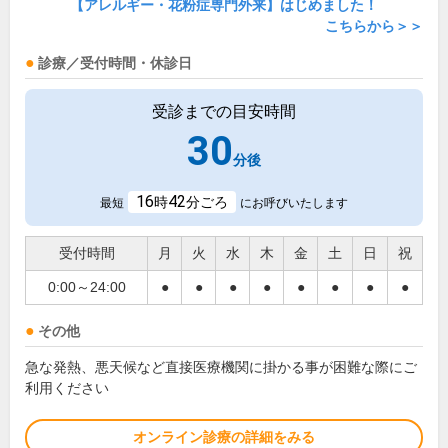
【アレルギー・花粉症専門外来】はじめました！
こちらから＞＞
診療／受付時間・休診日
受診までの目安時間
30
分後
16
42
時
分ごろ
最短
にお呼びいたします
受付時間
月
火
水
木
金
土
日
祝
0:00～24:00
●
●
●
●
●
●
●
●
その他
急な発熱、悪天候など直接医療機関に掛かる事が困難な際にご
利用ください
オンライン診療の詳細をみる