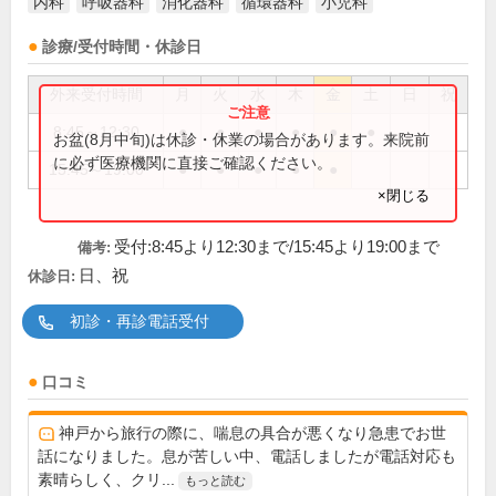
内科
呼吸器科
消化器科
循環器科
小児科
診療/受付時間・休診日
外来受付時間
月
火
水
木
金
土
日
祝
8:45～12:30
●
●
●
●
●
●
お盆(8月中旬)は休診・休業の場合があります。来院前
に必ず医療機関に直接ご確認ください。
15:45～19:00
●
●
●
●
●
×閉じる
受付:8:45より12:30まで/15:45より19:00まで
備考:
日、祝
休診日:
初診・再診電話受付
口コミ
神戸から旅行の際に、喘息の具合が悪くなり急患でお世
話になりました。息が苦しい中、電話しましたが電話対応も
素晴らしく、クリ...
もっと読む