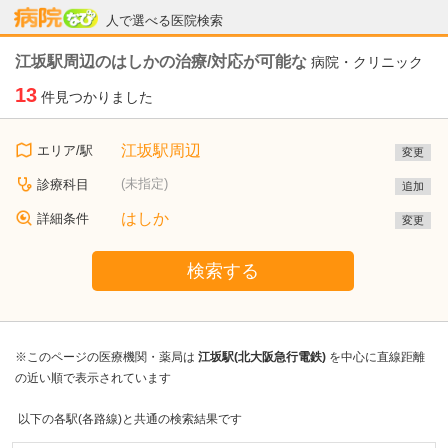
病院なび
人で選べる医院検索
江坂駅周辺のはしかの治療/対応が可能な
病院・クリニック
13
件見つかりました
江坂駅周辺
エリア/駅
変更
(未指定)
診療科目
追加
はしか
詳細条件
変更
検索する
※このページの医療機関・薬局は
江坂駅(北大阪急行電鉄)
を中心に直線距離
の近い順で表示されています
以下の各駅(各路線)と共通の検索結果です