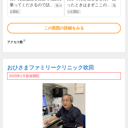
乗ってくださるので話...
ったときはまずここの...
もっ
も
と読む
っと読む
この医院の詳細をみる
※
アクセス数
おひさまファミリークリニック吹田
2020年1月新規開院