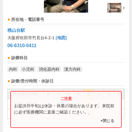
所在地・電話番号
桃山台駅
大阪府吹田市竹見台4-2-1
[地図]
06-6310-0411
診療科目
内科
小児科
消化器内科
漢方内科
診療/受付時間・休診日
外来受付時間
月
火
水
木
金
土
日
祝
9:00～12:00
●
●
●
●
●
●
お盆(8月中旬)は休診・休業の場合があります。来院前
に必ず医療機関に直接ご確認ください。
16:00～18:00
●
●
●
●
×閉じる