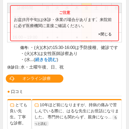
診療時間
月
火
水
木
金
土
日
祝
9:00～12:30
●
●
●
●
●
●
お盆(8月中旬)は休診・休業の場合があります。来院前
に必ず医療機関に直接ご確認ください。
15:30～16:00
●
●
×閉じる
16:00～19:00
●
●
●
●
・(火)(木)の15:30-16:00は予防接種、健診です
備考:
・(火)(木)は女性医師診察あり
・(水...(
続きを読む
)
水・土曜午後、日、祝
休診日:
オンライン診療
口コミ
とても
10年ほど前になりますが、持病の痛みで苦
良い先
しんでいる際に、はるな先生にお世話になりま
生。丁寧
した。 専門外にも関わらず、親身になっ...
も
な診察。
っと読む