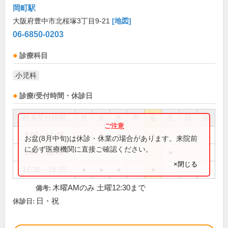
岡町駅
大阪府豊中市北桜塚3丁目9-21
[地図]
06-6850-0203
診療科目
小児科
診療/受付時間・休診日
外来受付時間
月
火
水
木
金
土
日
祝
9:00～11:30
●
●
●
●
●
お盆(8月中旬)は休診・休業の場合があります。来院前
に必ず医療機関に直接ご確認ください。
9:00～12:30
●
×閉じる
16:30～18:30
●
●
●
●
木曜AMのみ 土曜12:30まで
備考:
日・祝
休診日: