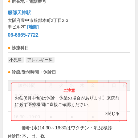
所在地・電話番号
服部天神駅
大阪府豊中市服部本町2丁目2-3
申ビル2F
[地図]
06-6865-7722
診療科目
小児科
アレルギー科
診療/受付時間・休診日
診療時間
月
火
水
木
金
土
日
祝
9:00～12:30
●
●
●
●
お盆(8月中旬)は休診・休業の場合があります。来院前
に必ず医療機関に直接ご確認ください。
14:30～16:30
●
×閉じる
16:30～19:00
●
●
●
(水)14:30～16:30はワクチン・乳児検診
備考:
木、日、祝
休診日: