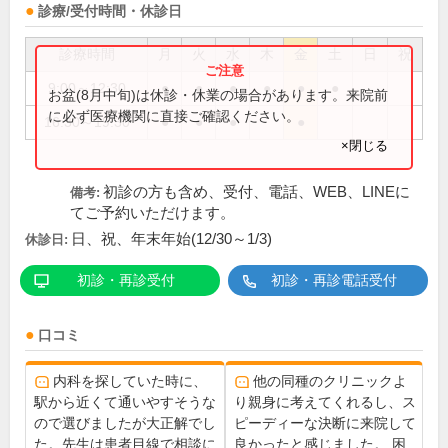
診療/受付時間・休診日
診療時間
月
火
水
木
金
土
日
祝
9:00～12:30
●
●
●
●
●
●
お盆(8月中旬)は休診・休業の場合があります。来院前
に必ず医療機関に直接ご確認ください。
16:30～19:30
●
●
●
●
×閉じる
初診の方も含め、受付、電話、WEB、LINEに
備考:
てご予約いただけます。
日、祝、年末年始(12/30～1/3)
休診日:
初診・再診受付
初診・再診電話受付
口コミ
内科を探していた時に、
他の同種のクリニックよ
駅から近くて通いやすそうな
り親身に考えてくれるし、ス
ので選びましたが大正解でし
ピーディーな決断に来院して
た。先生は患者目線で相談に
良かったと感じました。 困