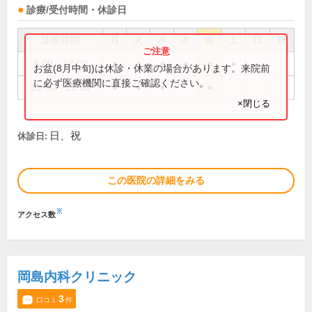
診療/受付時間・休診日
診療時間
月
火
水
木
金
土
日
祝
9:00～12:00
●
●
●
●
●
●
お盆(8月中旬)は休診・休業の場合があります。来院前
に必ず医療機関に直接ご確認ください。
16:00～19:00
●
●
●
●
×閉じる
日、祝
休診日:
この医院の詳細をみる
※
アクセス数
岡島内科クリニック
3
口コミ
件