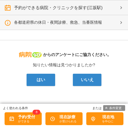
予約ができる病院・クリニックを探す(江坂駅)
各都道府県の休日・夜間診療、救急、当番医情報
病院なび
からのアンケートにご協力ください。
知りたい情報は見つかりましたか?
はい
いいえ
条件変更
8
口コミがある病院・クリニック
予約/受付
現在診療
現在地
はるなクリニック