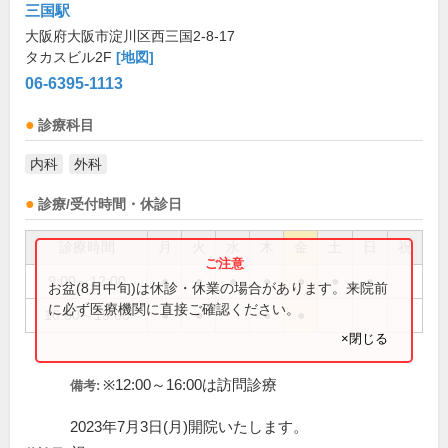
三国駅
大阪府大阪市淀川区西三国2-8-17
タカスビル2F
[地図]
06-6395-1113
診療科目
内科
外科
診療/受付時間・休診日
診療時間
月
火
水
木
金
土
日
祝
9:00～12:00
●
●
●
●
●
●
●
お盆(8月中旬)は休診・休業の場合があります。来院前
に必ず医療機関に直接ご確認ください。
16:00～19:00
●
●
●
●
×閉じる
※12:00～16:00は訪問診療
備考:
2023年7月3日(月)開院いたします。