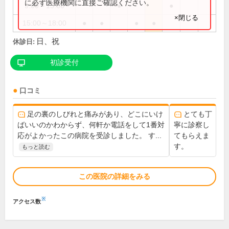
に必ず医療機関に直接ご確認ください。
9:00～13:00
●
●
×閉じる
15:00～18:00
●
●
●
●
日、祝
休診日:
初診受付
口コミ
足の裏のしびれと痛みがあり、どこにいけ
とても丁
ばいいのかわからず、何軒か電話をして1番対
寧に診察し
応がよかったこの病院を受診しました。 す...
てもらえま
す。
もっと読む
この医院の詳細をみる
※
アクセス数