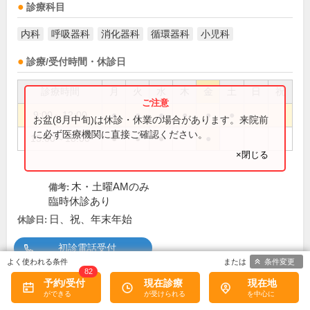
診療科目
内科
呼吸器科
消化器科
循環器科
小児科
診療/受付時間・休診日
診療時間
月
火
水
木
金
土
日
祝
9:00～12:00
●
●
●
●
●
●
お盆(8月中旬)は休診・休業の場合があります。来院前
に必ず医療機関に直接ご確認ください。
15:00～18:00
●
●
●
●
×閉じる
木・土曜AMのみ
備考:
臨時休診あり
日、祝、年末年始
休診日:
初診電話受付
条件変更
82
予約/受付
現在診療
現在地
この医院の詳細をみる