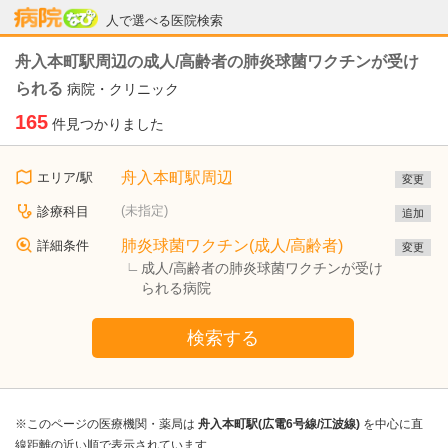
病院なび
人で選べる医院検索
舟入本町駅周辺の成人/高齢者の肺炎球菌ワクチンが受け
られる
病院・クリニック
165
件見つかりました
舟入本町駅周辺
エリア/駅
変更
(未指定)
診療科目
追加
肺炎球菌ワクチン(成人/高齢者)
詳細条件
変更
成人/高齢者の肺炎球菌ワクチンが受け
られる病院
検索する
※このページの医療機関・薬局は
舟入本町駅(広電6号線/江波線)
を中心に直
線距離の近い順で表示されています