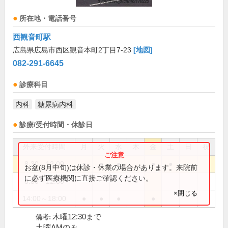
所在地・電話番号
西観音町駅
広島県広島市西区観音本町2丁目7-23
[地図]
082-291-6645
診療科目
内科
糖尿病内科
診療/受付時間・休診日
外来受付時間
月
火
水
木
金
土
日
祝
8:30～12:00
●
●
●
●
●
お盆(8月中旬)は休診・休業の場合があります。来院前
に必ず医療機関に直接ご確認ください。
8:30～12:30
●
×閉じる
14:00～18:00
●
●
●
●
木曜12:30まで
備考:
土曜AMのみ