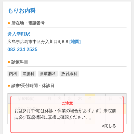
もりお内科
所在地・電話番号
舟入幸町駅
広島県広島市中区舟入川口町6-8
[地図]
082-234-2525
診療科目
内科
胃腸科
循環器科
放射線科
診療/受付時間・休診日
診療時間
月
火
水
木
金
土
日
祝
9:00～13:00
●
●
●
●
●
●
お盆(8月中旬)は休診・休業の場合があります。来院前
に必ず医療機関に直接ご確認ください。
15:00～18:00
●
●
●
●
×閉じる