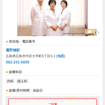
所在地・電話番号
鷹野橋駅
広島県広島市中区大手町5丁目3-1
[地図]
082-241-6009
診療科目
内科
婦人科
診療/受付時間・休診日
外来受付時間
月
火
水
木
金
土
日
祝