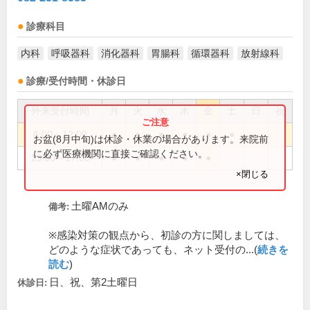
診療科目
内科
呼吸器科
消化器科
胃腸科
循環器科
放射線科
診療/受付時間・休診日
外来受付時間
月
火
水
木
金
土
日
祝
8:00～12:00
●
●
●
●
●
●
お盆(8月中旬)は休診・休業の場合があります。来院前
に必ず医療機関に直接ご確認ください。
13:00～17:00
●
●
●
●
●
×閉じる
土曜AMのみ
備考:
※感染対策の観点から、初診の方に関しましては、
どのような症状であっても、ネット受付の...(
続きを
読む
)
日、祝、第2土曜日
休診日: