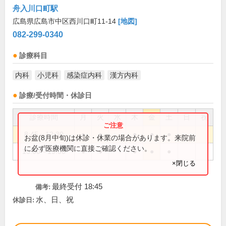
舟入川口町駅
広島県広島市中区西川口町11-14
[地図]
082-299-0340
診療科目
内科
小児科
感染症内科
漢方内科
診療/受付時間・休診日
診療時間
月
火
水
木
金
土
日
祝
8:45～12:30
●
●
●
●
●
お盆(8月中旬)は休診・休業の場合があります。来院前
に必ず医療機関に直接ご確認ください。
15:00～19:00
●
●
●
●
●
×閉じる
最終受付 18:45
備考:
水、日、祝
休診日: