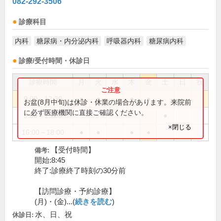
082-292-3506
診療科目
内科
糖尿病・内分泌内科
呼吸器内科
糖尿病内科
診療/受付時間・休診日
診療時間
月
火
水
木
金
土
日
祝
9:00～12:30
●
●
●
●
お盆(8月中旬)は休診・休業の場合があります。来院前
に必ず医療機関に直接ご確認ください。
9:00～13:00
●
×閉じる
16:00～18:00
●
●
●
●
【受付時間】
備考:
開始:8:45
終了:診療終了時刻の30分前
【訪問診療・予約診療】
(月)・(金)...(
続きを読む
)
水、日、祝
休診日: