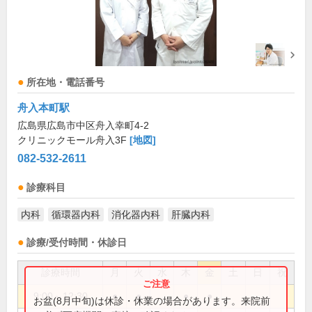
所在地・電話番号
舟入本町駅
広島県広島市中区舟入幸町4-2
クリニックモール舟入3F
[地図]
082-532-2611
診療科目
内科
循環器内科
消化器内科
肝臓内科
診療/受付時間・休診日
診療時間
月
火
水
木
金
土
日
祝
9:00～12:30
●
●
●
●
お盆(8月中旬)は休診・休業の場合があります。来院前