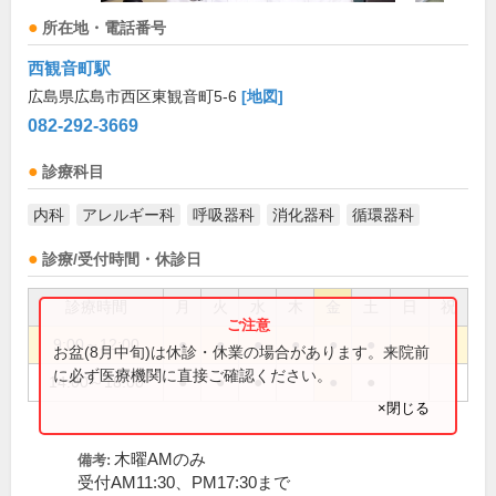
所在地・電話番号
西観音町駅
広島県広島市西区東観音町5-6
[地図]
082-292-3669
診療科目
内科
アレルギー科
呼吸器科
消化器科
循環器科
診療/受付時間・休診日
診療時間
月
火
水
木
金
土
日
祝
9:00～12:00
●
●
●
●
●
●
お盆(8月中旬)は休診・休業の場合があります。来院前
に必ず医療機関に直接ご確認ください。
14:00～18:00
●
●
●
●
●
×閉じる
木曜AMのみ
備考:
受付AM11:30、PM17:30まで