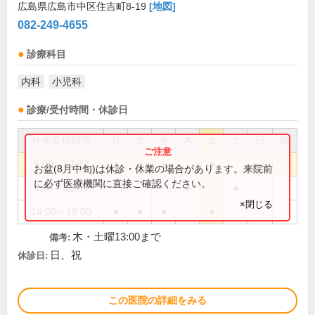
広島県広島市中区住吉町8-19
[地図]
082-249-4655
診療科目
内科
小児科
診療/受付時間・休診日
外来受付時間
月
火
水
木
金
土
日
祝
9:00～12:30
●
●
●
●
お盆(8月中旬)は休診・休業の場合があります。来院前
に必ず医療機関に直接ご確認ください。
9:00～13:00
●
●
×閉じる
14:00～18:00
●
●
●
●
木・土曜13:00まで
備考:
日、祝
休診日:
この医院の詳細をみる