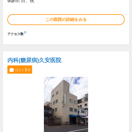
日、祝
休診日:
この医院の詳細をみる
※
アクセス数
内科(糖尿病)久安医院
1
口コミ
件