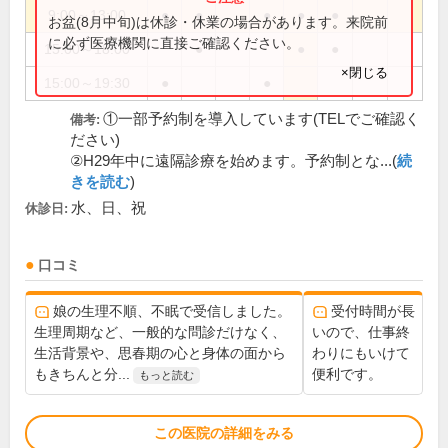
9:00～13:00
●
●
●
●
●
お盆(8月中旬)は休診・休業の場合があります。来院前
に必ず医療機関に直接ご確認ください。
15:00～18:00
●
●
●
×閉じる
15:00～19:30
●
●
①一部予約制を導入しています(TELでご確認く
備考:
ださい)
②H29年中に遠隔診療を始めます。予約制とな...(
続
きを読む
)
水、日、祝
休診日:
口コミ
娘の生理不順、不眠で受信しました。
受付時間が長
生理周期など、一般的な問診だけなく、
いので、仕事終
生活背景や、思春期の心と身体の面から
わりにもいけて
もきちんと分...
便利です。
もっと読む
この医院の詳細をみる