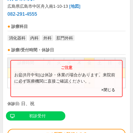
広島県広島市中区舟入南1-10-13
[地図]
082-291-4555
診療科目
消化器科
内科
外科
肛門外科
診療/受付時間・休診日
診療時間
月
火
水
木
金
土
日
祝
9:00～12:30
●
●
●
●
●
●
お盆(8月中旬)は休診・休業の場合があります。来院前
に必ず医療機関に直接ご確認ください。
14:30～18:30
●
●
●
●
×閉じる
日、祝
休診日:
初診受付