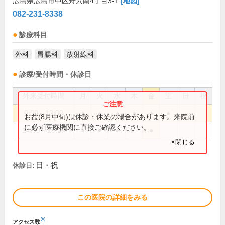
広島県広島市中区舟入南4丁目3-1
[地図]
082-231-8338
診療科目
外科
胃腸科
放射線科
診療/受付時間・休診日
外来受付時間
月
火
水
木
金
土
日
祝
9:00～13:00
●
●
●
●
●
●
お盆(8月中旬)は休診・休業の場合があります。来院前
に必ず医療機関に直接ご確認ください。
14:00～18:00
●
●
●
●
×閉じる
日・祝
休診日:
この医院の詳細をみる
※
アクセス数