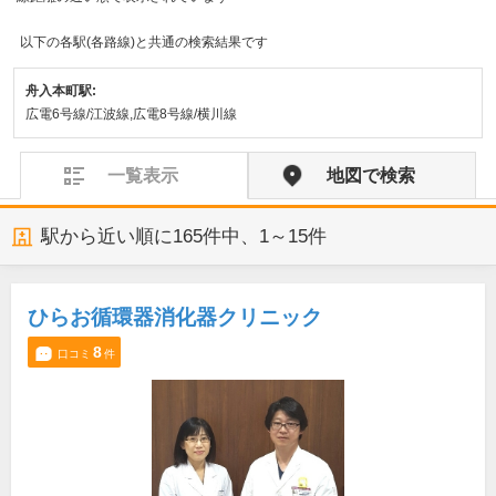
以下の各駅(各路線)と共通の検索結果です
舟入本町駅:
広電6号線/江波線,広電8号線/横川線
一覧表示
地図で検索
駅から近い順に
165
件中、
1～15件
ひらお循環器消化器クリニック
8
口コミ
件