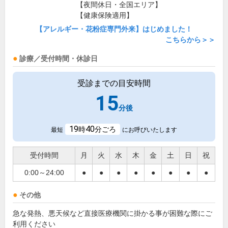
【夜間休日・全国エリア】
【健康保険適用】
【アレルギー・花粉症専門外来】はじめました！
こちらから＞＞
診療／受付時間・休診日
受診までの目安時間
15
分後
19
40
時
分ごろ
最短
にお呼びいたします
受付時間
月
火
水
木
金
土
日
祝
0:00～24:00
●
●
●
●
●
●
●
●
その他
急な発熱、悪天候など直接医療機関に掛かる事が困難な際にご
利用ください