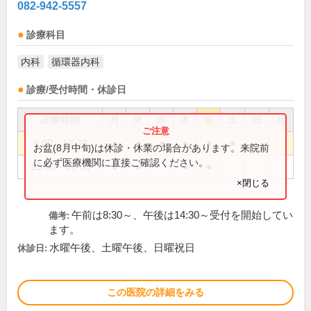
082-942-5557
診療科目
内科
循環器内科
診療/受付時間・休診日
診療時間
月
火
水
木
金
土
日
祝
9:00～12:30
●
●
●
●
●
●
お盆(8月中旬)は休診・休業の場合があります。来院前
に必ず医療機関に直接ご確認ください。
15:00～18:00
●
●
●
●
×閉じる
午前は8:30～、午後は14:30～受付を開始してい
備考:
ます。
水曜午後、土曜午後、日曜祝日
休診日:
この医院の詳細をみる