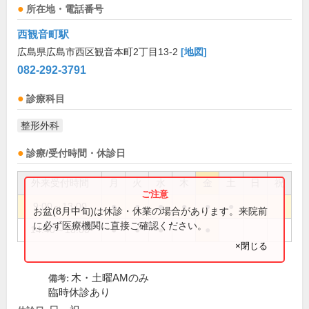
所在地・電話番号
西観音町駅
広島県広島市西区観音本町2丁目13-2
[地図]
082-292-3791
診療科目
整形外科
診療/受付時間・休診日
外来受付時間
月
火
水
木
金
土
日
祝
9:00～13:00
●
●
●
●
●
●
お盆(8月中旬)は休診・休業の場合があります。来院前
に必ず医療機関に直接ご確認ください。
14:40～18:00
●
●
●
●
×閉じる
木・土曜AMのみ
備考:
臨時休診あり