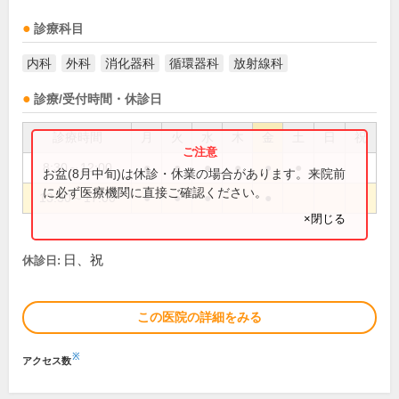
診療科目
内科
外科
消化器科
循環器科
放射線科
診療/受付時間・休診日
診療時間
月
火
水
木
金
土
日
祝
8:30～12:00
●
●
●
●
●
●
お盆(8月中旬)は休診・休業の場合があります。来院前
に必ず医療機関に直接ご確認ください。
13:30～17:00
●
●
●
●
×閉じる
日、祝
休診日:
この医院の詳細をみる
※
アクセス数