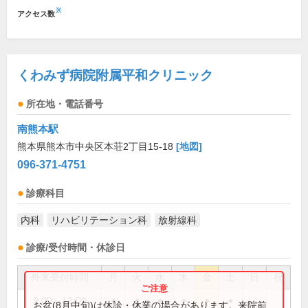
※
アクセス数
くわみず病院附属平和クリニック
所在地・電話番号
南熊本駅
熊本県熊本市中央区本荘2丁目15-18
[地図]
096-371-4751
診療科目
内科
リハビリテーション科
放射線科
診療/受付時間・休診日
外来受付時間
月
火
水
木
金
土
日
祝
9:00～12:00
●
●
●
●
●
●
お盆(8月中旬)は休診・休業の場合があります。来院前