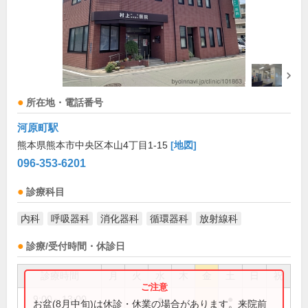
所在地・電話番号
河原町駅
熊本県熊本市中央区本山4丁目1-15
[地図]
096-353-6201
診療科目
内科
呼吸器科
消化器科
循環器科
放射線科
診療/受付時間・休診日
診療時間
月
火
水
木
金
土
日
祝
9:00～13:00
●
●
お盆(8月中旬)は休診・休業の場合があります。来院前