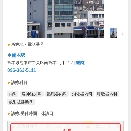
所在地・電話番号
南熊本駅
熊本県熊本市中央区南熊本2丁目7-7
[地図]
096-363-5111
診療科目
内科
脳神経外科
循環器内科
消化器内科
呼吸器内科
放射線診断科
診療/受付時間・休診日
外来受付時間
月
火
水
木
金
土
日
祝