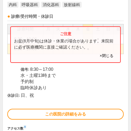
内科
呼吸器科
消化器科
放射線科
診療/受付時間・休診日
診療時間
月
火
水
木
金
土
日
祝
8:30～13:00
●
●
お盆(8月中旬)は休診・休業の場合があります。来院前
に必ず医療機関に直接ご確認ください。
8:30～17:00
●
●
●
●
×閉じる
8:30～17:00
備考:
水・土曜13時まで
予約制
臨時休診あり
日、祝
休診日:
この医院の詳細をみる
※
アクセス数