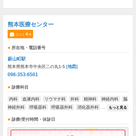
熊本医療センター
4
口コミ
件
所在地・電話番号
蔚山町駅
熊本県熊本市中央区二の丸1-5
[地図]
096-353-6501
診療科目
内科
血液内科
リウマチ科
外科
精神科
神経内科
脳
神経外科
呼吸器科
呼吸器外科
消化器外科
...
もっと見る
診療/受付時間・休診日
外来受付時間
月
火
水
木
金
土
日
祝