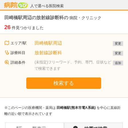
病院なび
人で選べる医院検索
田崎橋駅周辺の放射線診断科の
病院・クリニック
26
件見つかりました
田崎橋駅周辺
エリア/駅
変更
放射線診断科
診療科目
変更
(未指定)フリーワード、予約、専門、症状など
詳細条件
追加
で検索できます
検索する
※このページの医療機関・薬局は
田崎橋駅(熊本市電A系統)
を中心に直線距
離の近い順で表示されています