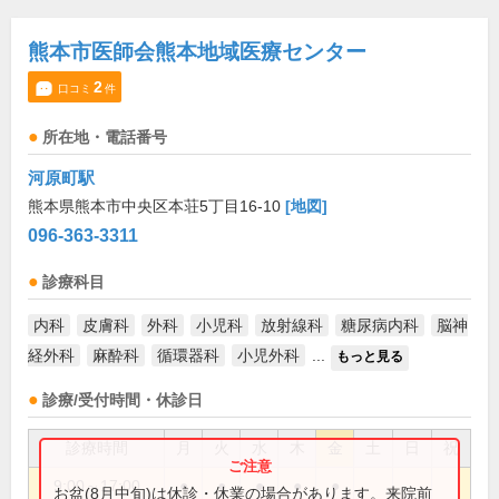
熊本市医師会熊本地域医療センター
2
口コミ
件
所在地・電話番号
河原町駅
熊本県熊本市中央区本荘5丁目16-10
[地図]
096-363-3311
診療科目
内科
皮膚科
外科
小児科
放射線科
糖尿病内科
脳神
経外科
麻酔科
循環器科
小児外科
...
もっと見る
診療/受付時間・休診日
診療時間
月
火
水
木
金
土
日
祝
9:00～17:00
●
●
●
●
●
お盆(8月中旬)は休診・休業の場合があります。来院前