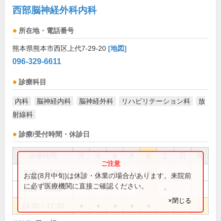
西部脳神経外科内科
所在地・電話番号
熊本県熊本市西区上代7-29-20
[地図]
096-329-6611
診療科目
内科
脳神経内科
脳神経外科
リハビリテーション科
放
射線科
診療/受付時間・休診日
診療時間
月
火
水
木
金
土
日
祝
9:00～12:30
●
●
●
●
●
お盆(8月中旬)は休診・休業の場合があります。来院前
に必ず医療機関に直接ご確認ください。
9:00～13:00
●
×閉じる
14:00～17:30
●
●
●
●
●