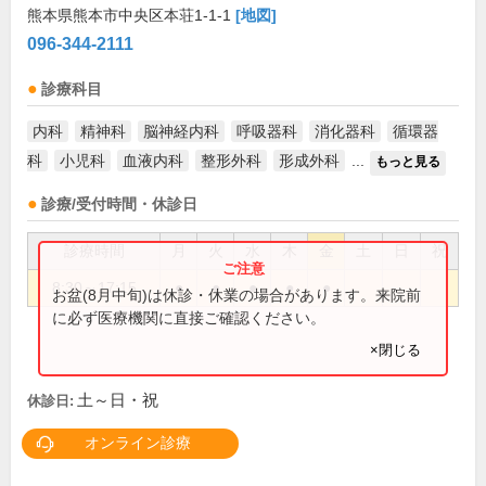
熊本県熊本市中央区本荘1-1-1
[地図]
096-344-2111
診療科目
内科
精神科
脳神経内科
呼吸器科
消化器科
循環器
科
小児科
血液内科
整形外科
形成外科
...
もっと見る
診療/受付時間・休診日
診療時間
月
火
水
木
金
土
日
祝
8:30～17:15
●
●
●
●
●
お盆(8月中旬)は休診・休業の場合があります。来院前
に必ず医療機関に直接ご確認ください。
×閉じる
土～日・祝
休診日:
オンライン診療