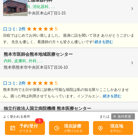
医療法人
村上循環器内科
内科, 呼吸器科, 消化器科, ...
熊本県熊本市中央区本山4丁目1-15
5
口コミ: 2件
目眩ではじめてお伺い致しました。 親身に話を聞いて頂き ありがとうございま
す。 先生も優しく、看護師の方々も皆さん優しいです!
続きを読む
熊本市医師会熊本地域医療センター
内科, 皮膚科, 外科, ...
熊本県熊本市中央区本荘5丁目16-10
5
口コミ: 2件
熊本市内で土日や深夜に診療が可能な病院は私の知る限りここしかありませ
ん。困った時は利用させてもらっています。インフルエン...
続きを読む
独立行政法人国立病院機構
熊本医療センター
内科, 血液内科, リウマチ科, ...
条件変更
3
熊本県熊本市中央区二の丸1-5
予約/受付
現在診療
現在地
4.75
口コミ: 4件