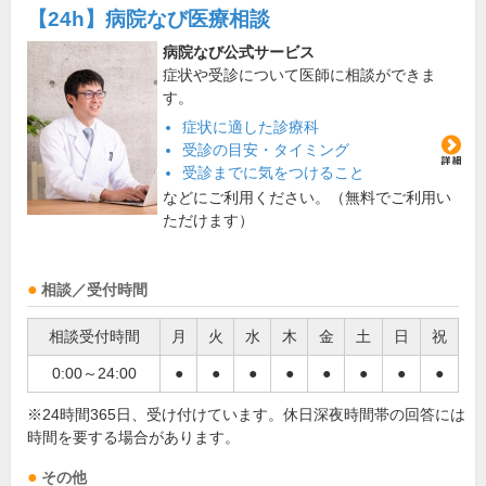
【24h】
病院なび医療相談
病院なび公式サービス
症状や受診について医師に相談ができま
す。
症状に適した診療科
受診の目安・タイミング
受診までに気をつけること
などにご利用ください。（無料でご利用い
ただけます）
相談／受付時間
相談受付時間
月
火
水
木
金
土
日
祝
0:00～24:00
●
●
●
●
●
●
●
●
※24時間365日、受け付けています。休日深夜時間帯の回答には
時間を要する場合があります。
その他