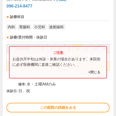
096-214-8477
診療科目
内科
胃腸科
小児科
放射線科
診療/受付時間・休診日
診療時間
月
火
水
木
金
土
日
祝
9:00～12:30
●
●
●
●
●
●
お盆(8月中旬)は休診・休業の場合があります。来院前
に必ず医療機関に直接ご確認ください。
14:00～18:00
●
●
●
●
×閉じる
水・土曜AMのみ
備考:
日、祝
休診日:
この医院の詳細をみる