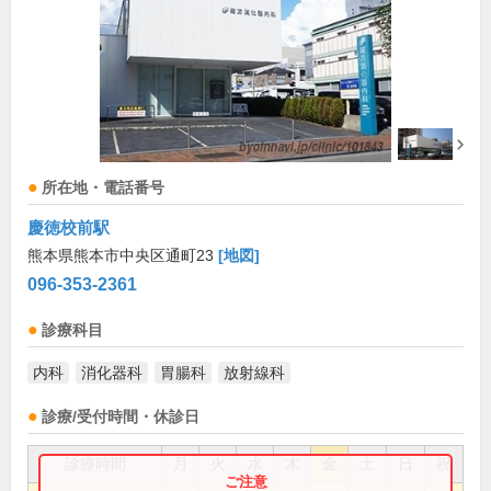
所在地・電話番号
慶徳校前駅
熊本県熊本市中央区通町23
[地図]
096-353-2361
診療科目
内科
消化器科
胃腸科
放射線科
診療/受付時間・休診日
診療時間
月
火
水
木
金
土
日
祝