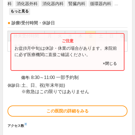
科
消化器外科
消化器内科
腎臓内科
循環器内科
...
もっと見る
診療/受付時間・休診日
外来受付時間
月
火
水
木
金
土
日
祝
8:30～11:00
●
●
●
●
●
お盆(8月中旬)は休診・休業の場合があります。来院前
に必ず医療機関に直接ご確認ください。
×閉じる
8:30～11:00 一部予約制
備考:
土、日、祝(年末年始)
休診日:
※救急はこの限りではありません
この医院の詳細をみる
※
アクセス数