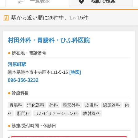
一覧表示
地図で検索
駅から近い順に
26
件中、
1～15件
村田外科・胃腸科・ひふ科医院
所在地・電話番号
河原町駅
熊本県熊本市中央区本山1-5-16
[地図]
096-356-3232
診療科目
胃腸科
消化器科
外科
整形外科
皮膚科
泌尿器科
内
科
肛門科
リハビリテーション科
放射線科
診療/受付時間・休診日