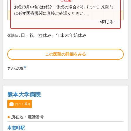
9:00～11:30
●
●
●
●
●
●
お盆(8月中旬)は休診・休業の場合があります。来院前
に必ず医療機関に直接ご確認ください。
13:30～17:00
●
●
●
●
●
×閉じる
日、祝、盆休み、年末末年始休み
休診日:
この医院の詳細をみる
※
アクセス数
熊本大学病院
4
口コミ
件
所在地・電話番号
水道町駅