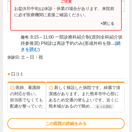
8:15～11:00
●
●
●
●
●
お盆(8月中旬)は休診・休業の場合があります。来院前
に必ず医療機関に直接ご確認ください。
×閉じる
8:15～11:00 一部診療科紹介制(原則全科紹介状
備考:
持参推奨) PM診は再診予約のみ(形成外科を除...(
続
きを読む
)
土～日・祝
休診日:
口コミ
医師、看護師
新しく移設した病院です。綺麗で清
の対応が良い。
潔感があります。また熊本市中心部に
担当医でなくても
あるため交通の便もよいです。近くに
配慮が整っていた
熊本城があるので眺め...
もっと読む
この医院の詳細をみる