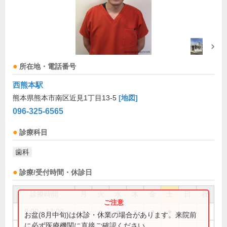
所在地・電話番号
西熊本駅
熊本県熊本市南区近見1丁目13-5
[地図]
096-325-6565
診療科目
歯科
診療/受付時間・休診日
診療時間
月
火
水
木
金
土
日
祝
9:00～13:00
●
●
●
●
●
●
お盆(8月中旬)は休診・休業の場合があります。来院前
に必ず医療機関に直接ご確認ください。