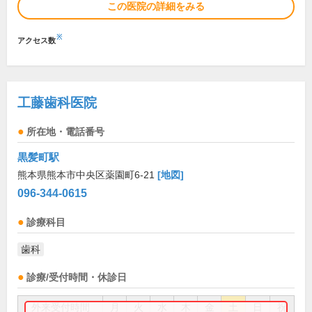
この医院の詳細をみる
※
アクセス数
工藤歯科医院
所在地・電話番号
黒髪町駅
熊本県熊本市中央区薬園町6-21
[地図]
096-344-0615
診療科目
歯科
診療/受付時間・休診日
外来受付時間
月
火
水
木
金
土
日
祝