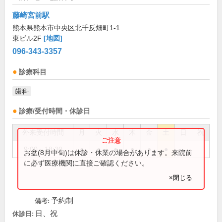
藤崎宮前駅
熊本県熊本市中央区北千反畑町1-1
東ビル2F
[地図]
096-343-3357
診療科目
歯科
診療/受付時間・休診日
外来受付時間
月
火
水
木
金
土
日
祝
9:00～18:30
●
●
●
●
●
●
お盆(8月中旬)は休診・休業の場合があります。来院前
に必ず医療機関に直接ご確認ください。
×閉じる
予約制
備考:
日、祝
休診日: