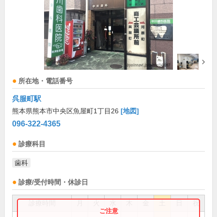
所在地・電話番号
呉服町駅
熊本県熊本市中央区魚屋町1丁目26
[地図]
096-322-4365
診療科目
歯科
診療/受付時間・休診日
診療時間
月
火
水
木
金
土
日
祝