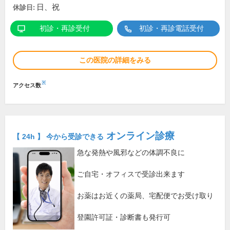
日、祝
休診日:
初診・再診受付
初診・再診電話受付
この医院の詳細をみる
※
アクセス数
オンライン診療
【 24h 】 今から受診できる
急な発熱や風邪などの体調不良に
ご自宅・オフィスで受診出来ます
お薬はお近くの薬局、宅配便でお受け取り
登園許可証・診断書も発行可