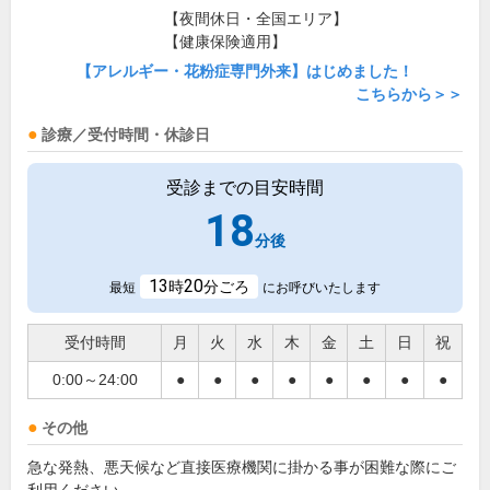
【夜間休日・全国エリア】
【健康保険適用】
【アレルギー・花粉症専門外来】はじめました！
こちらから＞＞
診療／受付時間・休診日
受診までの目安時間
18
分後
13
20
時
分ごろ
最短
にお呼びいたします
受付時間
月
火
水
木
金
土
日
祝
0:00～24:00
●
●
●
●
●
●
●
●
その他
急な発熱、悪天候など直接医療機関に掛かる事が困難な際にご