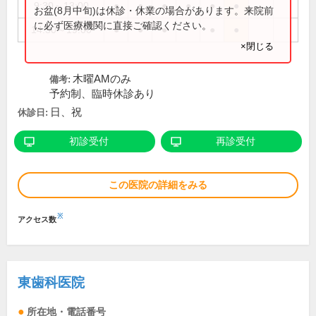
9:30～13:00
●
●
●
●
●
●
お盆(8月中旬)は休診・休業の場合があります。来院前
に必ず医療機関に直接ご確認ください。
14:30～19:00
●
●
●
●
●
×閉じる
木曜AMのみ
備考:
予約制、臨時休診あり
日、祝
休診日:
初診受付
再診受付
この医院の詳細をみる
※
アクセス数
東歯科医院
所在地・電話番号