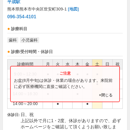
平成駅
熊本県熊本市中央区世安町309-1
[地図]
096-354-4101
診療科目
歯科
小児歯科
診療/受付時間・休診日
診療時間
月
火
水
木
金
土
日
祝
9:00～12:30
●
●
●
●
●
●
お盆(8月中旬)は休診・休業の場合があります。来院前
14:00～16:00
●
●
に必ず医療機関に直接ご確認ください。
14:00～18:30
●
●
×閉じる
14:00～20:00
●
●
日、祝
休診日:
上記以外で月に1・2度、休診がありますので、必ず
ホームページをご確認して頂くようお願い致しま