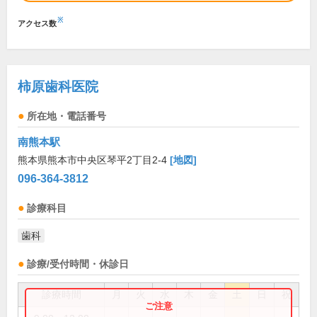
※
アクセス数
柿原歯科医院
所在地・電話番号
南熊本駅
熊本県熊本市中央区琴平2丁目2-4
[地図]
096-364-3812
診療科目
歯科
診療/受付時間・休診日
診療時間
月
火
水
木
金
土
日
祝