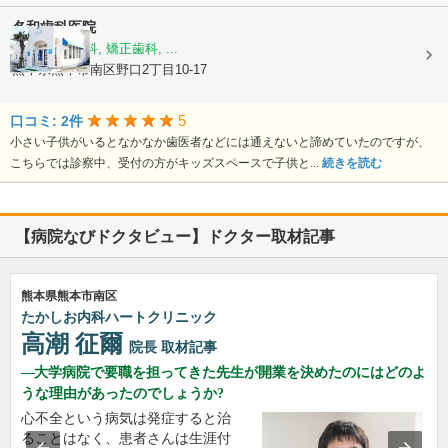
名和歯科医院
歯科, 小児歯科, 矯正歯科, ...
熊本県熊本市南区野口2丁目10-17
5
口コミ: 2件
小さい子供がいるとなかなか歯医者などには通えないと諦めていたのですが、
こちらでは診察中、受付の方がキッズスペースで子供と...
続きを読む
【病院なびドクタビュー】ドクター取材記事
熊本県熊本市南区
たかしお内科ハートクリニック
高潮 征爾
院長
取材記事
大学病院で要職を担ってきた先生が開業を決めたのにはどのよ
うな理由があったのでしょうか?
心不全という病気は発症すると治
ることはなく、患者さんは生涯付