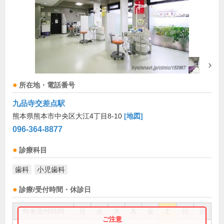
所在地・電話番号
九品寺交差点駅
熊本県熊本市中央区大江4丁目8-10
[地図]
096-364-8877
診療科目
歯科
小児歯科
診療/受付時間・休診日
外来受付時間
月
火
水
木
金
土
日
祝