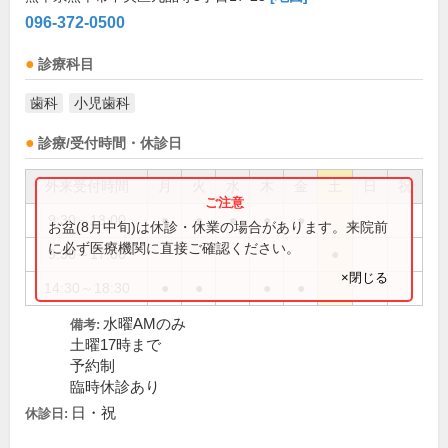
096-372-0500
診療科目
歯科
小児歯科
診療/受付時間・休診日
外来受付時間
月
火
水
木
金
土
日
祝
9:30～13:00
●
●
●
●
●
お盆(8月中旬)は休診・休業の場合があります。来院前
に必ず医療機関に直接ご確認ください。
9:30～17:00
●
×閉じる
14:30～18:30
●
●
●
●
水曜AMのみ
備考:
土曜17時まで
予約制
臨時休診あり
日・祝
休診日: