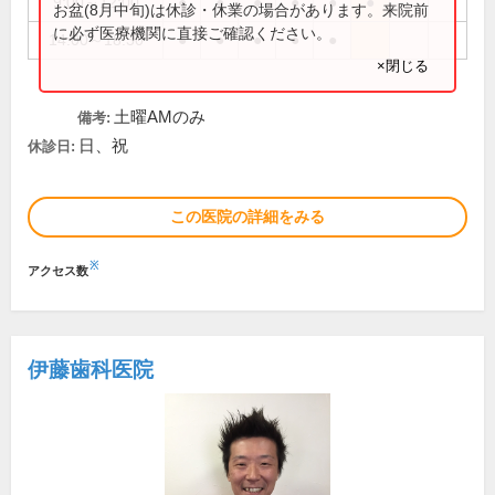
9:00～12:00
●
●
●
●
●
●
お盆(8月中旬)は休診・休業の場合があります。来院前
に必ず医療機関に直接ご確認ください。
14:00～18:30
●
●
●
●
●
×閉じる
土曜AMのみ
備考:
日、祝
休診日:
この医院の詳細をみる
※
アクセス数
伊藤歯科医院