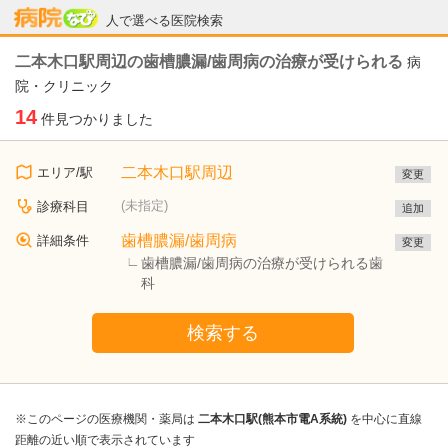
病院なび
人で選べる医院検索
二本木口駅周辺の歯槽膿漏/歯周病の治療が受けられる
病
院・クリニック
14
件見つかりました
二本木口駅周辺
エリア/駅
変更
(未指定)
診療科目
追加
歯槽膿漏/歯周病
詳細条件
変更
歯槽膿漏/歯周病の治療が受けられる歯
科
検索する
※このページの医療機関・薬局は
二本木口駅(熊本市電A系統)
を中心に直線
距離の近い順で表示されています