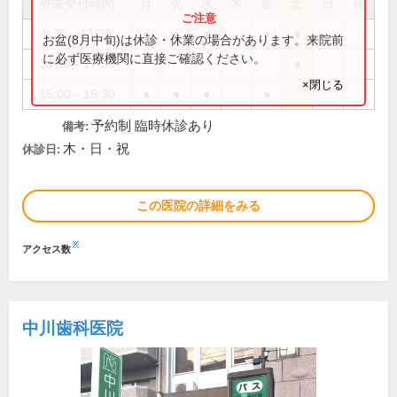
外来受付時間
月
火
水
木
金
土
日
祝
9:30～13:30
●
●
●
●
●
お盆(8月中旬)は休診・休業の場合があります。来院前
に必ず医療機関に直接ご確認ください。
14:30～17:30
●
×閉じる
15:00～19:30
●
●
●
●
予約制 臨時休診あり
備考:
木・日・祝
休診日:
この医院の詳細をみる
※
アクセス数
中川歯科医院