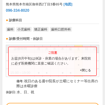
熊本県熊本市南区御幸西2丁目3番65号
[地図]
096-334-8020
診療科目
歯科
小児歯科
矯正歯科
歯科口腔外科
診療/受付時間・休診日
診療時間
月
火
水
木
金
土
日
祝
9:00～13:00
●
●
●
●
●
お盆(8月中旬)は休診・休業の場合があります。来院前
に必ず医療機関に直接ご確認ください。
14:00～17:00
●
×閉じる
15:00～19:00
●
●
●
●
祝日のある週や院長が土曜にセミナー等出席の
備考:
際は水曜診療
水、日、祝
休診日: