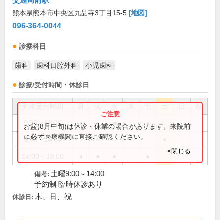
交通局前駅
熊本県熊本市中央区九品寺3丁目15-5
[地図]
096-364-0044
診療科目
歯科
歯科口腔外科
小児歯科
診療/受付時間・休診日
外来受付時間
月
火
水
木
金
土
日
祝
9:00～13:00
●
●
●
●
お盆(8月中旬)は休診・休業の場合があります。来院前
に必ず医療機関に直接ご確認ください。
9:00～14:00
●
×閉じる
14:00～18:00
●
●
●
●
土曜9:00～14:00
備考:
予約制 臨時休診あり
木、日、祝
休診日: