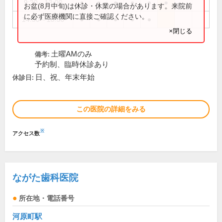
9:30～13:00
●
●
●
●
●
●
お盆(8月中旬)は休診・休業の場合があります。来院前
に必ず医療機関に直接ご確認ください。
14:30～18:30
●
●
●
●
●
×閉じる
土曜AMのみ
備考:
予約制、臨時休診あり
日、祝、年末年始
休診日:
この医院の詳細をみる
※
アクセス数
ながた歯科医院
所在地・電話番号
河原町駅