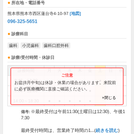
所在地・電話番号
熊本県熊本市西区蓮台寺4-10-97
[地図]
096-325-5651
診療科目
歯科
小児歯科
歯科口腔外科
診療/受付時間・休診日
診療時間
月
火
水
木
金
土
日
祝
8:45～13:30
●
お盆(8月中旬)は休診・休業の場合があります。来院前
に必ず医療機関に直接ご確認ください。
9:00～12:30
●
●
●
●
●
×閉じる
14:00～18:30
●
●
●
●
●
※最終受付は午前11:30(土曜日は12:30)、午後1
備考:
7:30
最終受付時間は、営業終了時間の1...(
続きを読む
)