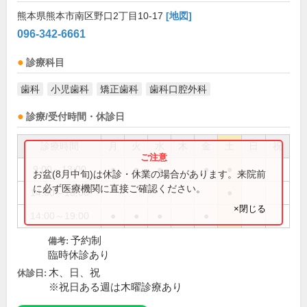
熊本県熊本市南区野口2丁目10-17
[地図]
096-342-6661
診療科目
歯科
小児歯科
矯正歯科
歯科口腔外科
診療/受付時間・休診日
診療時間
月
火
水
木
金
土
日
祝
9:00～13:00
●
●
●
●
●
お盆(8月中旬)は休診・休業の場合があります。来院前
に必ず医療機関に直接ご確認ください。
14:00～18:00
●
×閉じる
14:00～19:00
●
●
●
●
予約制
備考:
臨時休診あり
木、日、祝
休診日:
※祝日ある週は木曜診療あり