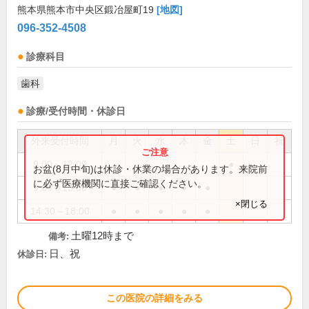
熊本県熊本市中央区鍛冶屋町19
[地図]
096-352-4508
診療科目
歯科
診療/受付時間・休診日
外来受付時間
月
火
水
木
金
土
日
祝
9:00～12:00
●
お盆(8月中旬)は休診・休業の場合があります。来院前
に必ず医療機関に直接ご確認ください。
9:00～13:00
●
●
●
●
●
×閉じる
14:30～18:00
●
●
●
●
●
土曜12時まで
備考:
日、祝
休診日:
この医院の詳細をみる