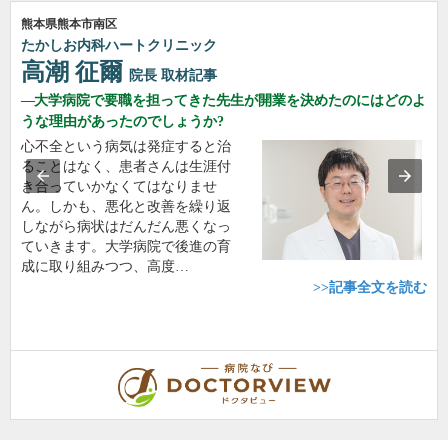
熊本県熊本市南区
たかしお内科ハートクリニック
高潮 征爾
院長
取材記事
大学病院で要職を担ってきた先生が開業を決めたのにはどのよ
うな理由があったのでしょうか?
心不全という病気は発症すると治
ることはなく、患者さんは生涯付
き合っていかなくてはなりませ
ん。しかも、悪化と改善を繰り返
しながら病状はだんだん悪くなっ
ていきます。大学病院で後進の育
成に取り組みつつ、高度…
>>記事全文を読む