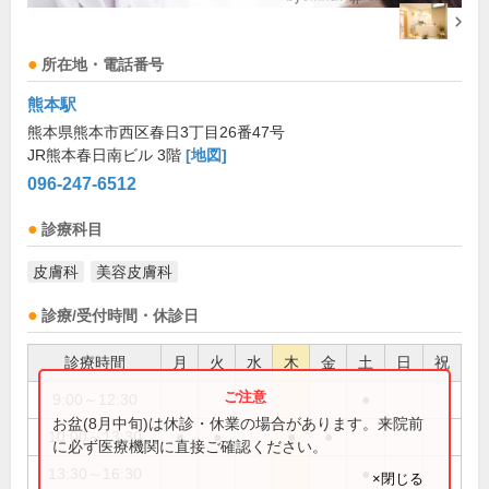
所在地・電話番号
熊本駅
熊本県熊本市西区春日3丁目26番47号
JR熊本春日南ビル 3階
[地図]
096-247-6512
診療科目
皮膚科
美容皮膚科
診療/受付時間・休診日
診療時間
月
火
水
木
金
土
日
祝
9:00～12:30
●
お盆(8月中旬)は休診・休業の場合があります。来院前
10:00～13:30
●
●
●
●
に必ず医療機関に直接ご確認ください。
13:30～16:30
●
×閉じる