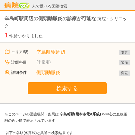
病院なび
人で選べる医院検索
辛島町駅周辺の側頭動脈炎の診察が可能な
病院・クリニッ
ク
1
件見つかりました
辛島町駅周辺
エリア/駅
変更
(未指定)
診療科目
追加
側頭動脈炎
詳細条件
変更
検索する
※このページの医療機関・薬局は
辛島町駅(熊本市電A系統)
を中心に直線距
離の近い順で表示されています
以下の各駅(各路線)と共通の検索結果です