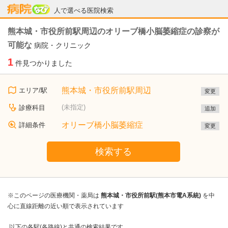
病院なび
人で選べる医院検索
熊本城・市役所前駅周辺のオリーブ橋小脳萎縮症の診察が
可能な
病院・クリニック
1
件見つかりました
熊本城・市役所前駅周辺
エリア/駅
変更
(未指定)
診療科目
追加
オリーブ橋小脳萎縮症
詳細条件
変更
検索する
※このページの医療機関・薬局は
熊本城・市役所前駅(熊本市電A系統)
を中
心に直線距離の近い順で表示されています
以下の各駅(各路線)と共通の検索結果です