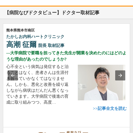
【病院なびドクタビュー】ドクター取材記事
熊本県熊本市南区
たかしお内科ハートクリニック
高潮 征爾
院長
取材記事
大学病院で要職を担ってきた先生が開業を決めたのにはどのよ
うな理由があったのでしょうか?
心不全という病気は発症すると治
ることはなく、患者さんは生涯付
き合っていかなくてはなりませ
ん。しかも、悪化と改善を繰り返
しながら病状はだんだん悪くなっ
ていきます。大学病院で後進の育
成に取り組みつつ、高度…
>>記事全文を読む