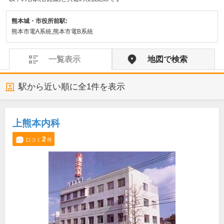
熊本城・市役所前駅:
熊本市電A系統,熊本市電B系統
一覧表示
地図で検索
駅から近い順に全
1
件を表示
上熊本内科
2
口コミ
件