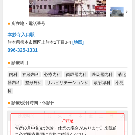
所在地・電話番号
本妙寺入口駅
熊本県熊本市西区上熊本1丁目3-4
[地図]
096-325-1331
診療科目
内科
神経内科
心療内科
循環器内科
呼吸器内科
消化
器内科
整形外科
リハビリテーション科
放射線科
小児
科
診療/受付時間・休診日
診療時間
月
火
水
木
金
土
日
祝
9:00～13:00
●
お盆(8月中旬)は休診・休業の場合があります。来院前
に必ず医療機関に直接ご確認ください。