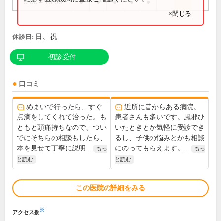
9:00～18:00
●
●
●
●
●
×閉じる
日、祝
休診日:
初診受付
口コミ
めまいで行ったら、すぐ
近所に昔からある病院。
点滴をしてくれて治った。も
患者さんも多いです。風邪ひ
ともと頭痛持ちなので、つい
いたときとか気軽に受診でき
でにそちらの相談もしたら、
るし、子供の悩みとかも相談
本を見せて丁寧に説明...
にのってもらえます。...
もっ
もっ
と読む
と読む
この医院の詳細をみる
※
アクセス数