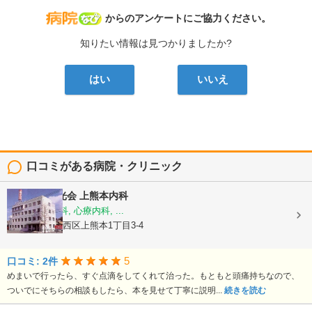
病院なび
からのアンケートにご協力ください。
知りたい情報は見つかりましたか?
はい
いいえ
口コミがある病院・クリニック
医療法人陽光会
上熊本内科
内科, 神経内科, 心療内科, ...
熊本県熊本市西区上熊本1丁目3-4
5
口コミ: 2件
めまいで行ったら、すぐ点滴をしてくれて治った。もともと頭痛持ちなので、
ついでにそちらの相談もしたら、本を見せて丁寧に説明...
続きを読む