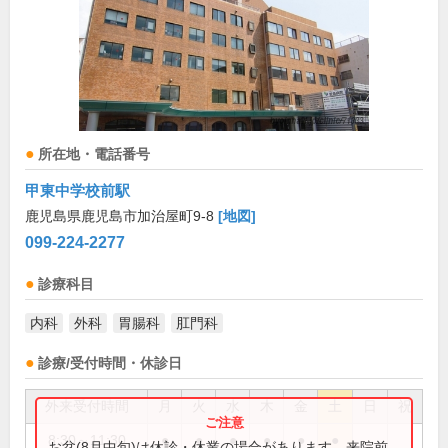
所在地・電話番号
甲東中学校前駅
鹿児島県鹿児島市加治屋町9-8
[地図]
099-224-2277
診療科目
内科
外科
胃腸科
肛門科
診療/受付時間・休診日
外来受付時間
月
火
水
木
金
土
日
祝
8:30～11:30
●
●
●
●
●
●
お盆(8月中旬)は休診・休業の場合があります。来院前