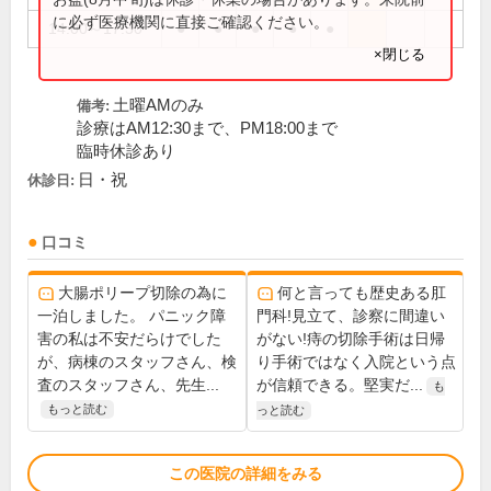
に必ず医療機関に直接ご確認ください。
14:00～17:30
●
●
●
●
●
×閉じる
土曜AMのみ
備考:
診療はAM12:30まで、PM18:00まで
臨時休診あり
日・祝
休診日:
口コミ
大腸ポリープ切除の為に
何と言っても歴史ある肛
一泊しました。 パニック障
門科!見立て、診察に間違い
害の私は不安だらけでした
がない!痔の切除手術は日帰
が、病棟のスタッフさん、検
り手術ではなく入院という点
査のスタッフさん、先生...
が信頼できる。堅実だ...
も
もっと読む
っと読む
この医院の詳細をみる