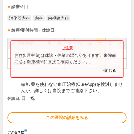
診療科目
消化器内科
内科
内視鏡内科
診療/受付時間・休診日
診療時間
月
火
水
木
金
土
日
祝
9:00～12:30
●
●
●
●
●
●
お盆(8月中旬)は休診・休業の場合があります。来院前
に必ず医療機関に直接ご確認ください。
15:30～18:00
●
●
●
●
×閉じる
薬を使わない血圧治療(CureApp)を検討しませ
備考:
んか。詳しくは当院までご連絡下さい。
日、祝
休診日:
この医院の詳細をみる
※
アクセス数