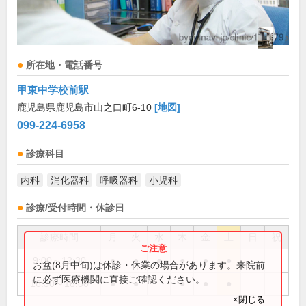
所在地・電話番号
甲東中学校前駅
鹿児島県鹿児島市山之口町6-10
[地図]
099-224-6958
診療科目
内科
消化器科
呼吸器科
小児科
診療/受付時間・休診日
診療時間
月
火
水
木
金
土
日
祝
9:00～12:30
●
●
●
●
●
●
お盆(8月中旬)は休診・休業の場合があります。来院前
に必ず医療機関に直接ご確認ください。
16:30～18:00
●
●
●
●
●
×閉じる