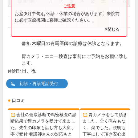
診療時間
月
火
水
木
金
土
日
祝
9:00～13:00
●
●
●
●
●
●
お盆(8月中旬)は休診・休業の場合があります。来院前
に必ず医療機関に直接ご確認ください。
14:00～18:00
●
●
●
●
×閉じる
木曜日の有馬医師の診療は休診となります。
備考:
胃カメラ・エコー検査は事前にご予約をお願い致し
ます。
日、祝
休診日:
初診・再診電話受付
口コミ
会社の健康診断で精密検査の診
胃カメラをして頂き
断結果で胃カメラを受けて来まし
ました。全く痛みもな
た。先生の印象も話し方も大変丁
く、楽でした。説明も
寧で受付 看護師さんの対応もと
丁寧にして頂き安心出