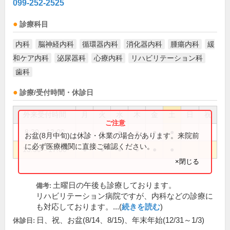
099-252-2525
診療科目
内科
脳神経内科
循環器内科
消化器内科
腫瘍内科
緩
和ケア内科
泌尿器科
心療内科
リハビリテーション科
歯科
診療/受付時間・休診日
外来受付時間
月
火
水
木
金
土
日
祝
8:30～12:00
●
●
●
●
●
●
お盆(8月中旬)は休診・休業の場合があります。来院前
に必ず医療機関に直接ご確認ください。
13:30～17:00
●
●
●
●
●
●
×閉じる
土曜日の午後も診療しております。
備考:
リハビリテーション病院ですが、内科などの診療に
も対応しております。...(
続きを読む
)
日、祝、お盆(8/14、8/15)、年末年始(12/31～1/3)
休診日: