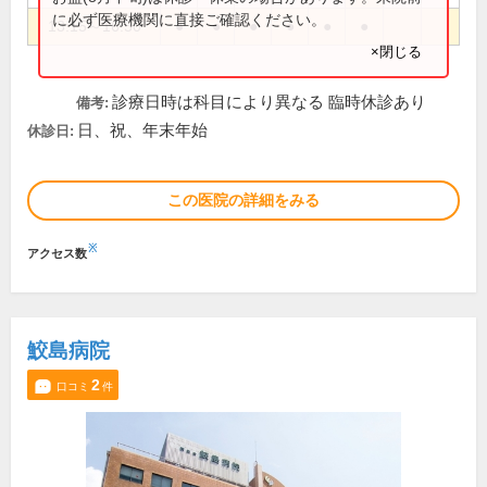
に必ず医療機関に直接ご確認ください。
13:15～16:50
●
●
●
●
●
●
×閉じる
診療日時は科目により異なる 臨時休診あり
備考:
日、祝、年末年始
休診日:
この医院の詳細をみる
※
アクセス数
鮫島病院
2
口コミ
件