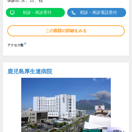
水、日、祝
休診日:
初診・再診受付
初診・再診電話受付
この医院の詳細をみる
※
アクセス数
鹿児島厚生連病院