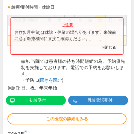
診療/受付時間・休診日
外来受付時間
月
火
水
木
金
土
日
祝
8:30～12:00
●
●
●
●
●
●
お盆(8月中旬)は休診・休業の場合があります。来院前
に必ず医療機関に直接ご確認ください。
13:30～17:00
●
●
●
●
●
●
×閉じる
当院では患者様の待ち時間短縮の為、予約優先
備考:
制を実施しております。電話での予約をお願いしま
す。
・予防...(
続きを読む
)
日、祝、年末年始
休診日:
初診受付
再診電話受付
この医院の詳細をみる
※
アクセス数