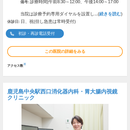
診療時間|午前8:30～12:00、午後14:00～17:00
備考:
当院は診療予約専用ダイヤルを設置し...(
続きを読む
)
日、祝(但し急患は常時受付)
休診日:
初診・再診電話受付
この医院の詳細をみる
※
アクセス数
鹿児島中央駅西口消化器内科・胃大腸内視鏡
クリニック