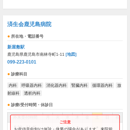
済生会鹿児島病院
所在地・電話番号
新屋敷駅
鹿児島県鹿児島市南林寺町1-11
[地図]
099-223-0101
診療科目
内科
呼吸器内科
消化器内科
腎臓内科
循環器内科
放
射線科
透析内科
診療/受付時間・休診日
外来受付時間
月
火
水
木
金
土
日
祝
8:30～11:45
●
●
●
●
●
●
お盆(8月中旬)は休診・休業の場合があります。来院前