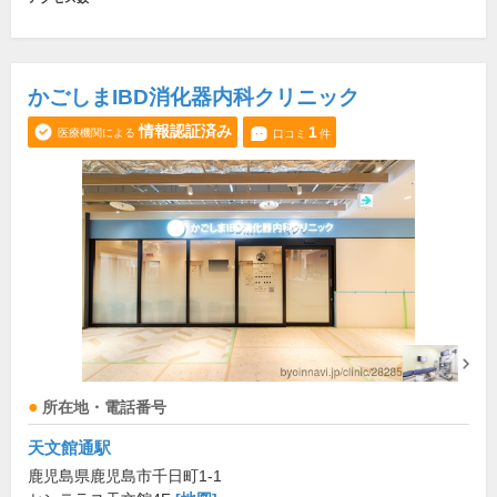
かごしまIBD消化器内科クリニック
情報認証済み
1
医療機関による
口コミ
件
所在地・電話番号
天文館通駅
鹿児島県鹿児島市千日町1-1