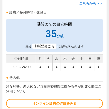
こちらから＞＞
診療／受付時間・休診日
受診までの目安時間
35
分後
1
22
時
分ごろ
最短
にお呼びいたします
受付時間
月
火
水
木
金
土
日
祝
0:00～24:00
●
●
●
●
●
●
●
●
その他
急な発熱、悪天候など直接医療機関に掛かる事が困難な際にご
利用ください
オンライン診療の詳細をみる