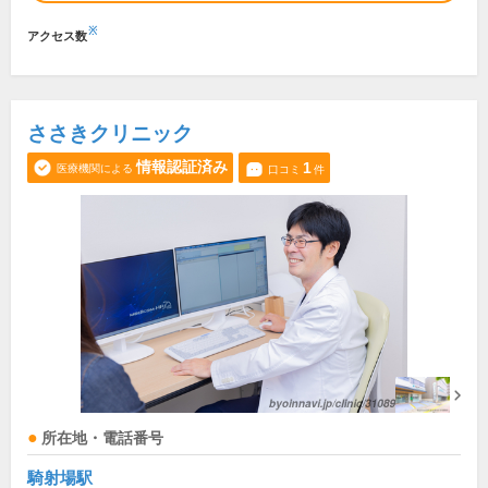
※
アクセス数
ささきクリニック
情報認証済み
1
医療機関による
口コミ
件
所在地・電話番号
騎射場駅