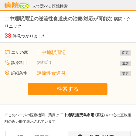
病院なび
人で選べる医院検索
二中通駅周辺の逆流性食道炎の治療/対応が可能な
病院・ク
リニック
33
件見つかりました
二中通駅周辺
エリア/駅
変更
(未指定)
診療科目
追加
逆流性食道炎
詳細条件
変更
検索する
※このページの医療機関・薬局は
二中通駅(鹿児島市電1系統)
を中心に直線距
離の近い順で表示されています