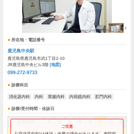
所在地・電話番号
鹿児島中央駅
鹿児島県鹿児島市武1丁目2-10
JR鹿児島中央ビル3階
[地図]
099-272-9733
診療科目
消化器内科
内科
胃腸内科
内視鏡内科
肛門内科
診療/受付時間・休診日
診療時間
月
火
水
木
金
土
日
祝
9:00～16:00
●
お盆(8月中旬)は休診・休業の場合があります。来院前