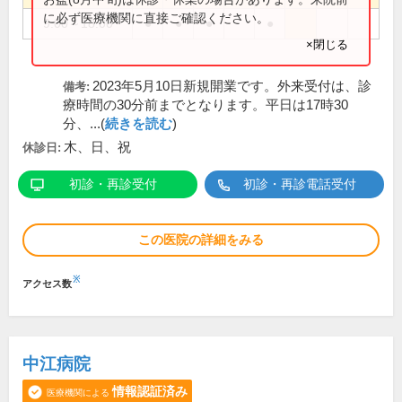
に必ず医療機関に直接ご確認ください。
9:00～18:00
●
●
●
●
×閉じる
2023年5月10日新規開業です。外来受付は、診
備考:
療時間の30分前までとなります。平日は17時30
分、...(
続きを読む
)
木、日、祝
休診日:
初診・再診受付
初診・再診電話受付
この医院の詳細をみる
※
アクセス数
中江病院
情報認証済み
医療機関による