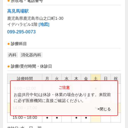
所在地・電話番号
高見馬場駅
鹿児島県鹿児島市山之口町1-30
イデハラビル1階
[地図]
099-295-0073
診療科目
内科
消化器内科
診療/受付時間・休診日
診療時間
月
火
水
木
金
土
日
祝
9:00～12:00
●
お盆(8月中旬)は休診・休業の場合があります。来院前
9:00～13:00
●
●
●
●
に必ず医療機関に直接ご確認ください。
14:00～17:00
●
×閉じる
15:00～18:00
●
●
●
●