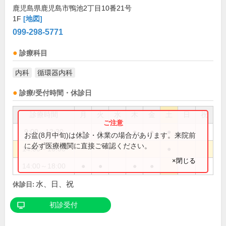
鹿児島県鹿児島市鴨池2丁目10番21号
1F
[地図]
099-298-5771
診療科目
内科
循環器内科
診療/受付時間・休診日
診療時間
月
火
水
木
金
土
日
祝
9:00～12:30
●
●
●
●
●
お盆(8月中旬)は休診・休業の場合があります。来院前
に必ず医療機関に直接ご確認ください。
14:00～16:00
●
×閉じる
14:00～18:00
●
●
●
●
水、日、祝
休診日:
初診受付