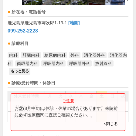
所在地・電話番号
鹿児島県鹿児島市与次郎1-13-1
[地図]
099-252-2228
診療科目
内科
肝臓内科
糖尿病内科
外科
消化器外科
消化器内
科
循環器内科
呼吸器内科
呼吸器外科
放射線科
...
もっと見る
診療/受付時間・休診日
外来受付時間
月
火
水
木
金
土
日
祝
8:00～11:30
●
●
●
●
●
●
お盆(8月中旬)は休診・休業の場合があります。来院前
に必ず医療機関に直接ご確認ください。
13:00～17:00
●
●
●
●
●
×閉じる