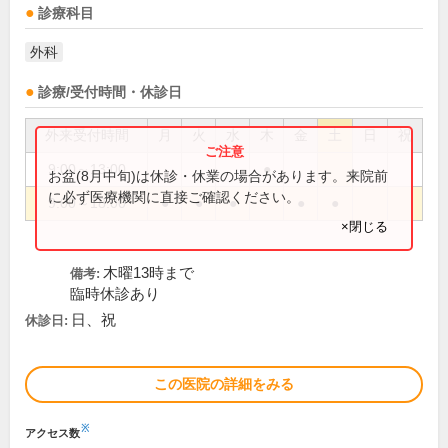
診療科目
外科
診療/受付時間・休診日
外来受付時間
月
火
水
木
金
土
日
祝
9:00～13:00
●
お盆(8月中旬)は休診・休業の場合があります。来院前
に必ず医療機関に直接ご確認ください。
9:00～18:00
●
●
●
●
●
×閉じる
木曜13時まで
備考:
臨時休診あり
日、祝
休診日:
この医院の詳細をみる
※
アクセス数