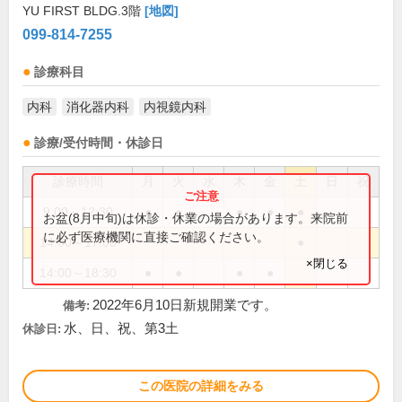
YU FIRST BLDG.3階
[地図]
099-814-7255
診療科目
内科
消化器内科
内視鏡内科
診療/受付時間・休診日
診療時間
月
火
水
木
金
土
日
祝
9:00～12:30
●
●
●
●
●
お盆(8月中旬)は休診・休業の場合があります。来院前
に必ず医療機関に直接ご確認ください。
14:00～17:00
●
×閉じる
14:00～18:30
●
●
●
●
2022年6月10日新規開業です。
備考:
水、日、祝、第3土
休診日:
この医院の詳細をみる