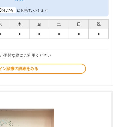
8
分ごろ
にお呼びいたします
水
木
金
土
日
祝
●
●
●
●
●
●
が困難な際にご利用ください
イン診療の詳細をみる