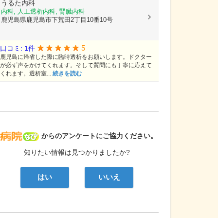
うるた内科
内科, 人工透析内科, 腎臓内科
鹿児島県鹿児島市下荒田2丁目10番10号
5
口コミ: 1件
鹿児島に帰省した際に臨時透析をお願いします。ドクター
が必ず声をかけてくれます。そして質問にも丁寧に応えて
くれます。透析室...
続きを読む
病院なび
からのアンケートにご協力ください。
知りたい情報は見つかりましたか?
はい
いいえ