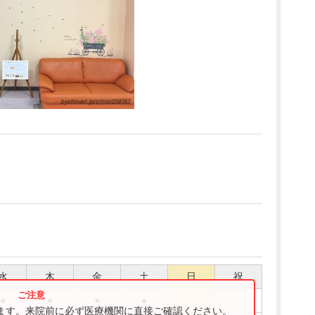
水
木
金
土
日
祝
●
●
●
●
ります。来院前に必ず医療機関に直接ご確認ください。