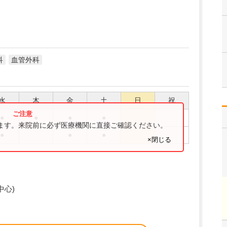
科
血管外科
水
木
金
土
日
祝
●
●
●
●
ります。来院前に必ず医療機関に直接ご確認ください。
●
●
●
×閉じる
中心)