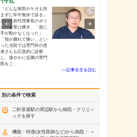
ですね。
中学生のときに
「どんな病気やケガも拒
女性の歯科医師
まずに年中無休で診る」
ことです。幼い
という初代理事長のポリ
科医師は男性が
シーを受け継ぎ、「急に
事」というイメ
手が動かなくなった」
っていたのです
「頬が腫れて痛い」とい
先生の治療を受
った当院では専門外の患
で認識が変わり
者さんも応急的に診療
子どもにとって
し、速やかに近隣の専門
は敬…
医をご…
>>記事全文を読む
別の条件で検索
二軒茶屋駅の周辺駅から病院・クリニ
ックを探す
機能・特徴(女性医師など)から病院・