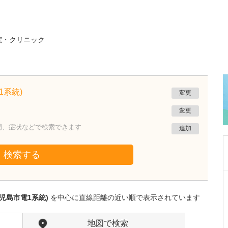
院・クリニック
1系統)
変更
変更
門、症状などで検索できます
追加
検索する
宮崎県宮崎市
ピア・ささき病院
児島市電1系統)
を中心に直線距離の近い順で表示されています
佐々木 達郎
理事長・院長
佐々木 夏季
医師
取材記事
地図で検索