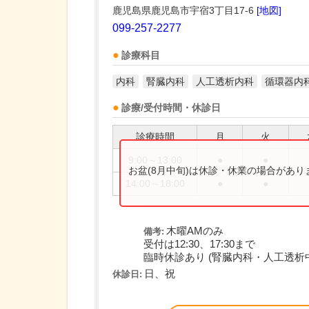
鹿児島県鹿児島市宇宿3丁目17-6
[地図]
099-257-2277
診療科目
内科
腎臓内科
人工透析内科
循環器内
診療/受付時間・休診日
診療時間
月
火
9:00～13:00
●
●
お盆(8月中旬)は休診・休業の場合があ
14:00～18:00
●
●
木曜AMのみ
備考:
受付は12:30、17:30まで
臨時休診あり (腎臓内科・人工透析
日、祝
休診日: