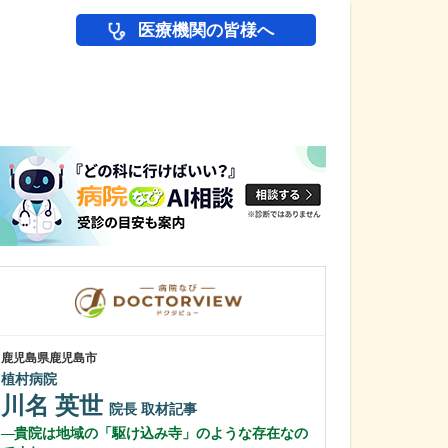
医療機関の皆様へ
医師(ドクター)の
鹿児島県鹿児島市
鹿児島県鹿児島市
植村病院
あいろ歯科医院
川名 英世
小濱 文色
院長
取材記事
貴院は地域の「駆け込み寺」のような存在なの
歯科医師を志し