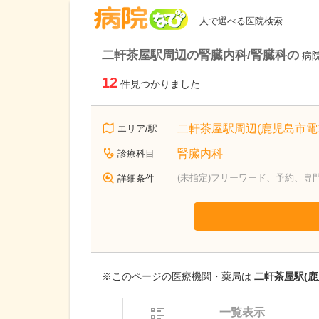
病院なび
人で選べる医院検索
二軒茶屋駅周辺の腎臓内科/腎臓科の
病
12
件見つかりました
二軒茶屋駅周辺(鹿児島市電
エリア/駅
腎臓内科
診療科目
(未指定)フリーワード、予約、専
詳細条件
※このページの医療機関・薬局は
二軒茶屋駅(鹿
一覧表示