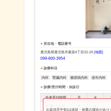
所在地・電話番号
鹿児島県鹿児島市紫原4丁目32-20
[地図]
099-800-3954
診療科目
内科
腎臓内科
糖尿病内科
老年内科
診療/受付時間・休診日
外来受付時間
月
火
8:30～12:30
●
●
お盆(8月中旬)は休診・休業の場合があ