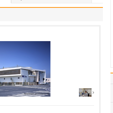
日々の診療で心がけていることを教えてくださ
い。
患者さんが増えている今
だからこそ、一人ひとり
ときちんと向き合う姿勢
を何より大切にしていま
す。「早く・正確に・で
きるだけお待たせしな
い」診療を心がけながら
も、安心して話していた
だける雰囲気づくりは欠
かせ…
>>記事全文を読む