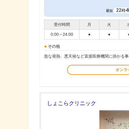
22
4
時
最短
受付時間
月
火
0:00～24:00
●
●
その他
急な発熱、悪天候など直接医療機関に掛かる事
オンラ
しょこらクリニック