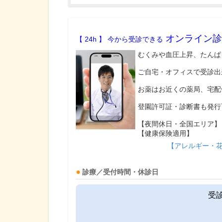
オンライン診
【 24h 】 今から受診できる
むくみや血圧上昇、たんぱ
ご自宅・オフィスで受診出
お薬はお近くの薬局、宅配
登園許可証・診断書も発行
【夜間休日・全国エリア】
【健康保険適用】
【アレルギー・
診療／受付時間・休診日
受