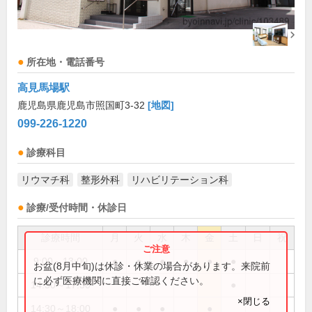
所在地・電話番号
高見馬場駅
鹿児島県鹿児島市照国町3-32
[地図]
099-226-1220
診療科目
リウマチ科
整形外科
リハビリテーション科
診療/受付時間・休診日
診療時間
月
火
水
木
金
土
日
祝
9:00～13:00
●
●
●
●
●
●
お盆(8月中旬)は休診・休業の場合があります。来院前
に必ず医療機関に直接ご確認ください。
14:30～17:30
●
×閉じる
14:30～18:00
●
●
●
●