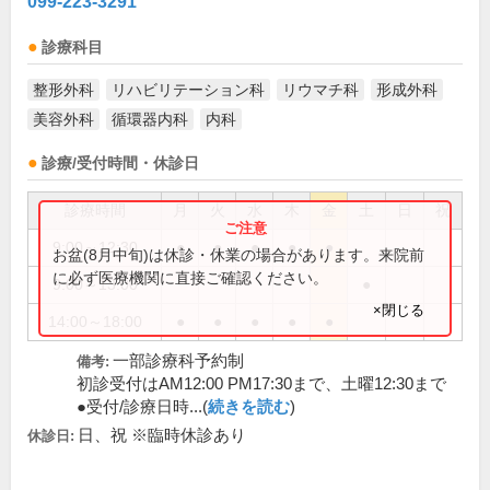
099-223-3291
診療科目
整形外科
リハビリテーション科
リウマチ科
形成外科
美容外科
循環器内科
内科
診療/受付時間・休診日
診療時間
月
火
水
木
金
土
日
祝
9:00～12:30
●
●
●
●
●
お盆(8月中旬)は休診・休業の場合があります。来院前
に必ず医療機関に直接ご確認ください。
9:00～13:00
●
×閉じる
14:00～18:00
●
●
●
●
●
一部診療科予約制
備考:
初診受付はAM12:00 PM17:30まで、土曜12:30まで
●受付/診療日時...(
続きを読む
)
日、祝 ※臨時休診あり
休診日: