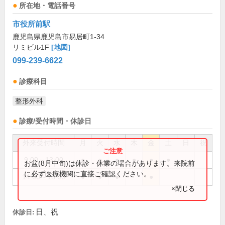
所在地・電話番号
市役所前駅
鹿児島県鹿児島市易居町1-34
リミビル1F
[地図]
099-239-6622
診療科目
整形外科
診療/受付時間・休診日
外来受付時間
月
火
水
木
金
土
日
祝
9:00～13:00
●
●
●
●
●
●
お盆(8月中旬)は休診・休業の場合があります。来院前
に必ず医療機関に直接ご確認ください。
14:00～18:00
●
●
●
●
×閉じる
日、祝
休診日: