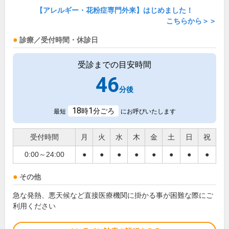
【アレルギー・花粉症専門外来】はじめました！
こちらから＞＞
診療／受付時間・休診日
受診までの目安時間
46
分後
18
1
時
分ごろ
最短
にお呼びいたします
受付時間
月
火
水
木
金
土
日
祝
0:00～24:00
●
●
●
●
●
●
●
●
その他
急な発熱、悪天候など直接医療機関に掛かる事が困難な際にご
利用ください