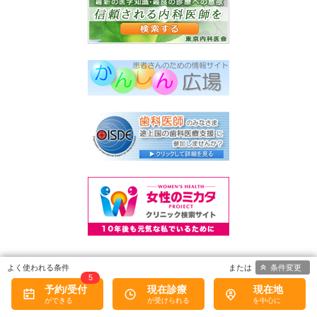
条件変更
《掲載している情報についてのご注意》
5
予約/受付
現在診療
現在地
この一覧には 整形外科専門医(日本専門医機構または日本整形外科
学会)が在籍する医療機関 を掲載しています。