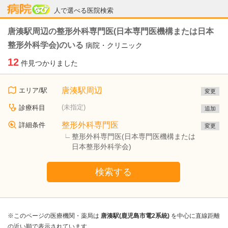
病院なび
人で選べる医院検索
唐湊駅周辺の整形外科専門医(日本専門医機構または日本
整形外科学会)のいる
病院・クリニック
12
件見つかりました
唐湊駅周辺
エリア/駅
変更
(未指定)
診療科目
追加
整形外科専門医
詳細条件
変更
整形外科専門医(日本専門医機構または
日本整形外科学会)
検索する
※このページの医療機関・薬局は
唐湊駅(鹿児島市電2系統)
を中心に直線距離
の近い順で表示されています