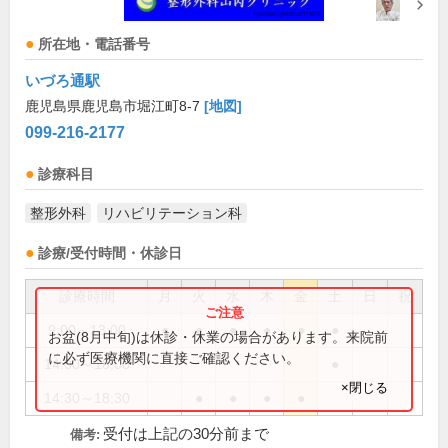
所在地・電話番号
いづろ通駅
鹿児島県鹿児島市堀江町8-7
[地図]
099-216-2177
診療科目
整形外科
リハビリテーション科
診療/受付時間・休診日
診療時間
月
火
水
木
金
土
日
祝
9:00～13:00
●
●
●
●
●
●
お盆(8月中旬)は休診・休業の場合があります。来院前
に必ず医療機関に直接ご確認ください。
14:00～18:00
●
×閉じる
14:30～18:30
●
●
●
●
受付は上記の30分前まで
備考: