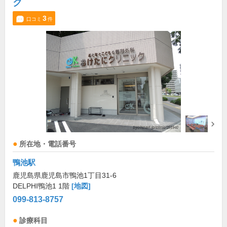
ク
3
口コミ
件
所在地・電話番号
鴨池駅
鹿児島県鹿児島市鴨池1丁目31-6
DELPHI鴨池1 1階
[地図]
099-813-8757
診療科目