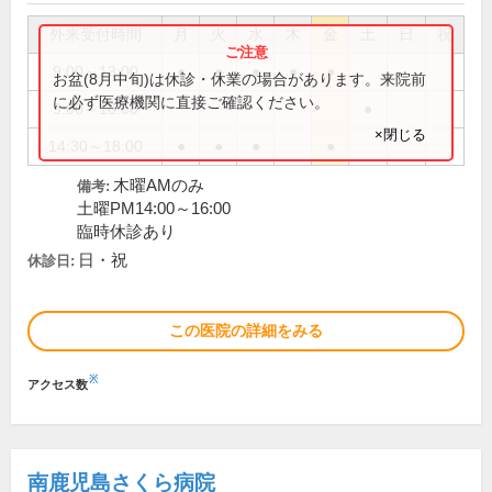
外来受付時間
月
火
水
木
金
土
日
祝
9:00～13:00
●
●
●
●
●
お盆(8月中旬)は休診・休業の場合があります。来院前
に必ず医療機関に直接ご確認ください。
9:00～16:00
●
×閉じる
14:30～18:00
●
●
●
●
木曜AMのみ
備考:
土曜PM14:00～16:00
臨時休診あり
日・祝
休診日:
この医院の詳細をみる
※
アクセス数
南鹿児島さくら病院