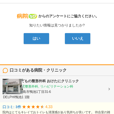
病院なび
からのアンケートにご協力ください。
知りたい情報は見つかりましたか?
はい
いいえ
口コミがある病院・クリニック
おとなとこどもの整形外科 おけたにクリニック
整形外科, 小児整形外科, リハビリテーション科
鹿児島県鹿児島市鴨池1丁目31-6
DELPHI鴨池1 1階
4.33
口コミ: 3件
院内はとてもキレイでおトイレも清潔感があり気持ちが良いです。 待合室の雑