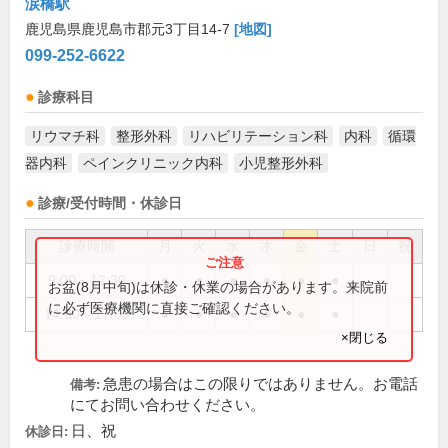
涙橋駅
鹿児島県鹿児島市郡元3丁目14-7
[地図]
099-252-6622
診療科目
リウマチ科
整形外科
リハビリテーション科
内科
循環
器内科
ペインクリニック内科
小児整形外科
診療/受付時間・休診日
診療時間
月
火
水
木
金
土
日
祝
9:00～12:30
●
●
●
●
●
●
お盆(8月中旬)は休診・休業の場合があります。来院前
に必ず医療機関に直接ご確認ください。
14:00～17:00
●
●
●
●
●
●
×閉じる
急患の場合はこの限りではありません。お電話
備考:
にてお問い合わせください。
日、祝
休診日: