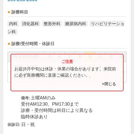
診療科目
内科
消化器科
整形外科
糖尿病内科
リハビリテーショ
ン科
診療/受付時間・休診日
外来受付時間
月
火
水
木
金
土
日
祝
9:00～13:00
●
●
●
●
●
●
お盆(8月中旬)は休診・休業の場合があります。来院前
に必ず医療機関に直接ご確認ください。
14:00～18:00
●
●
●
●
●
×閉じる
土曜AMのみ
備考:
受付AM12:30、PM17:30まで
診療・受付時間は科目により異なる
臨時休診あり
日・祝
休診日: