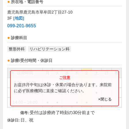
所在地・電話番号
鹿児島県鹿児島市草牟田2丁目27-10
3F
[地図]
099-201-9655
診療科目
整形外科
リハビリテーション科
診療/受付時間・休診日
診療時間
月
火
水
木
金
土
日
祝
8:30～12:30
●
●
●
●
●
お盆(8月中旬)は休診・休業の場合があります。来院前
に必ず医療機関に直接ご確認ください。
8:30～13:00
●
×閉じる
14:00～18:00
●
●
●
●
受付は診療終了時刻の30分前まで
備考:
日、祝
休診日: