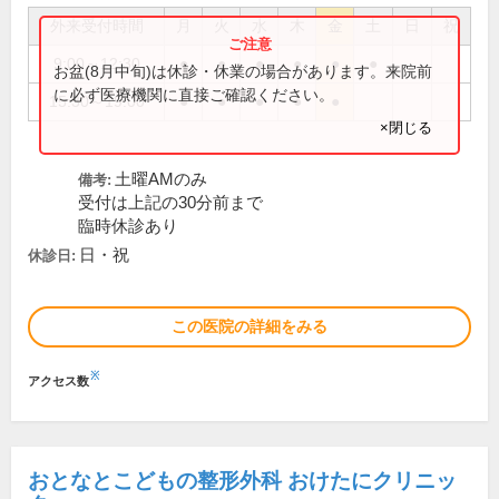
外来受付時間
月
火
水
木
金
土
日
祝
9:00～12:30
●
●
●
●
●
●
お盆(8月中旬)は休診・休業の場合があります。来院前
に必ず医療機関に直接ご確認ください。
15:30～19:00
●
●
●
●
●
×閉じる
土曜AMのみ
備考:
受付は上記の30分前まで
臨時休診あり
日・祝
休診日:
この医院の詳細をみる
※
アクセス数
おとなとこどもの整形外科 おけたにクリニッ