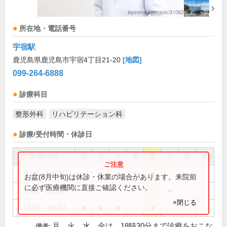
所在地・電話番号
宇宿駅
鹿児島県鹿児島市宇宿4丁目21-20
[地図]
099-264-6888
診療科目
整形外科
リハビリテーション科
診療/受付時間・休診日
診療時間
月
火
水
木
金
土
日
祝
9:00～12:30
●
●
●
●
●
お盆(8月中旬)は休診・休業の場合があります。来院前
に必ず医療機関に直接ご確認ください。
9:00～13:30
●
×閉じる
14:30～18:30
●
●
●
●
月、火、水、金は、18時30分まで診療をおこな
備考: