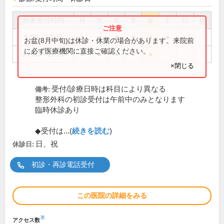
外来受付時間
月
火
水
木
金
土
日
祝
9:00～12:30
●
●
●
●
●
●
お盆(8月中旬)は休診・休業の場合があります。来院前
に必ず医療機関に直接ご確認ください。
14:30～17:30
●
●
●
●
●
×閉じる
受付/診療日時は科目により異なる
備考:
整形外科の初診受付は午前中のみとなります
臨時休診あり
◆受付は...(
続きを読む
)
日、祝
休診日:
初診・再診電話受付
この医院の詳細をみる
※
アクセス数