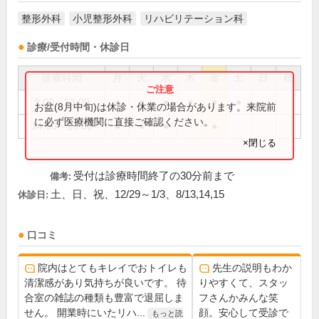
整形外科
小児整形外科
リハビリテーション科
診療/受付時間・休診日
診療時間
月
火
水
木
金
土
日
祝
9:00～13:00
●
●
●
●
●
●
お盆(8月中旬)は休診・休業の場合があります。来院前
に必ず医療機関に直接ご確認ください。
14:00～18:00
●
●
●
●
×閉じる
受付は診療時間終了の30分前まで
備考:
土、日、祝、12/29～1/3、8/13,14,15
休診日:
口コミ
院内はとてもキレイでおトイレも
先生の説明もわか
清潔感があり気持ちが良いです。 待
りやすくて、スタッ
合室の雑誌の種類も豊富で退屈しま
フさんかみんな笑
せん。 開業時にいたリハ...
顔。安心して受診で
もっと読