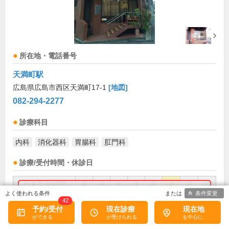
所在地・電話番号
天満町駅
広島県広島市西区天満町17-1
[地図]
082-294-2277
診療科目
内科
消化器科
胃腸科
肛門科
診療/受付時間・休診日
外来受付時間
月
火
水
木
金
土
日
祝
条件変更
42
9:00～12:30
●
●
●
●
●
●
お盆(8月中旬)は休診・休業の場合があります。来院前
予約/受付
現在診療
現在地
に必ず医療機関に直接ご確認ください。
15:00～18:00
●
●
●
●
●