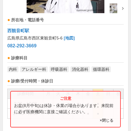
所在地・電話番号
西観音町駅
広島県広島市西区東観音町5-6
[地図]
082-292-3669
診療科目
内科
アレルギー科
呼吸器科
消化器科
循環器科
診療/受付時間・休診日
診療時間
月
火
水
木
金
土
日
祝
9:00～12:00
●
●
●
●
●
●
お盆(8月中旬)は休診・休業の場合があります。来院前
に必ず医療機関に直接ご確認ください。
14:00～18:00
●
●
●
●
●
×閉じる