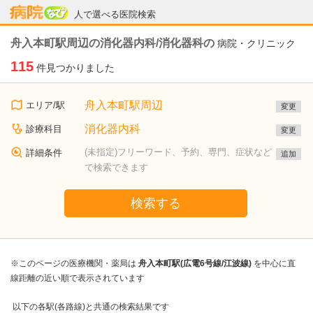
病院なび
人で選べる医院検索
舟入本町駅周辺の消化器内科/消化器科の
病院・クリニック
115
件見つかりました
舟入本町駅周辺
エリア/駅
変更
消化器内科
診療科目
変更
(未指定)フリーワード、予約、専門、症状など
詳細条件
追加
で検索できます
検索する
※このページの医療機関・薬局は
舟入本町駅(広電6号線/江波線)
を中心に直
線距離の近い順で表示されています
以下の各駅(各路線)と共通の検索結果です