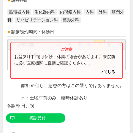
診療科目
循環器内科
消化器内科
内視鏡内科
内科
外科
肛門外
科
リハビリテーション科
整形外科
診療/受付時間・休診日
診療時間
月
火
水
木
金
土
日
祝
9:00～13:00
●
●
●
●
●
●
お盆(8月中旬)は休診・休業の場合があります。来院前
に必ず医療機関に直接ご確認ください。
15:00～18:00
●
●
●
●
×閉じる
※但し、急患の方はこの限りではありません。
備考:
木・土曜午前のみ。臨時休診あり。
日、祝
休診日:
初診受付