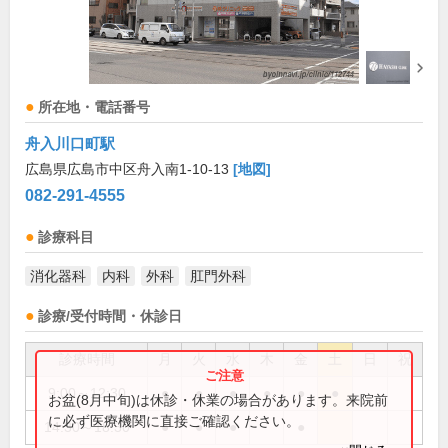
所在地・電話番号
舟入川口町駅
広島県広島市中区舟入南1-10-13
[地図]
082-291-4555
診療科目
消化器科
内科
外科
肛門外科
診療/受付時間・休診日
診療時間
月
火
水
木
金
土
日
祝
9:00～12:30
●
●
●
●
●
●
お盆(8月中旬)は休診・休業の場合があります。来院前
に必ず医療機関に直接ご確認ください。
14:30～18:30
●
●
●
●