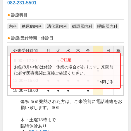
082-231-5501
診療科目
内科
糖尿病内科
消化器内科
循環器内科
呼吸器内科
診療/受付時間・休診日
外来受付時間
月
火
水
木
金
土
日
祝
9:00～12:30
●
●
●
●
お盆(8月中旬)は休診・休業の場合があります。来院前
9:00～13:00
●
●
に必ず医療機関に直接ご確認ください。
13:00～15:00
●
●
●
●
●
●
×閉じる
15:00～18:00
●
●
●
●
※※発熱された方は、ご来院前に電話連絡をお
備考:
願い致します。※※
木・土曜13時まで
臨時休診あり