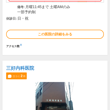
月曜11:45まで 土曜AMのみ
備考:
一部予約制
日・祝
休診日:
この医院の詳細をみる
※
アクセス数
三好内科医院
2
口コミ
件