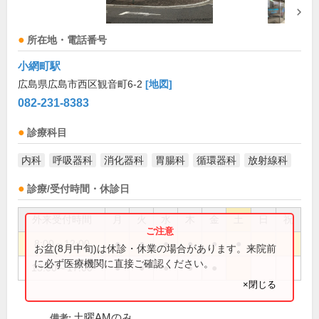
所在地・電話番号
小網町駅
広島県広島市西区観音町6-2
[地図]
082-231-8383
診療科目
内科
呼吸器科
消化器科
胃腸科
循環器科
放射線科
診療/受付時間・休診日
外来受付時間
月
火
水
木
金
土
日
祝
8:00～12:00
●
●
●
●
●
●
お盆(8月中旬)は休診・休業の場合があります。来院前
に必ず医療機関に直接ご確認ください。
13:00～17:00
●
●
●
●
●
×閉じる
土曜AMのみ
備考: