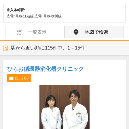
舟入本町駅:
広電6号線/江波線,広電8号線/横川線
一覧表示
地図で検索
駅から近い順に
115
件中、
1～15件
ひらお循環器消化器クリニック
8
口コミ
件