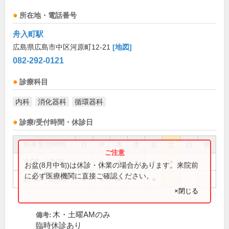
所在地・電話番号
舟入町駅
広島県広島市中区河原町12-21
[地図]
082-292-0121
診療科目
内科
消化器科
循環器科
診療/受付時間・休診日
外来受付時間
月
火
水
木
金
土
日
祝
9:00～13:00
●
●
●
●
●
●
お盆(8月中旬)は休診・休業の場合があります。来院前
に必ず医療機関に直接ご確認ください。
15:00～18:00
●
●
●
●
×閉じる
木・土曜AMのみ
備考:
臨時休診あり