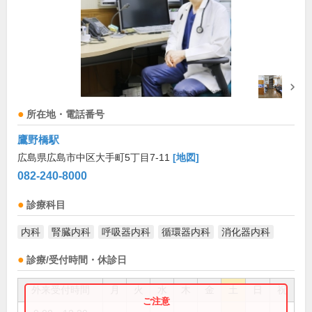
所在地・電話番号
鷹野橋駅
広島県広島市中区大手町5丁目7-11
[地図]
082-240-8000
診療科目
内科
腎臓内科
呼吸器内科
循環器内科
消化器内科
診療/受付時間・休診日
外来受付時間
月
火
水
木
金
土
日
祝