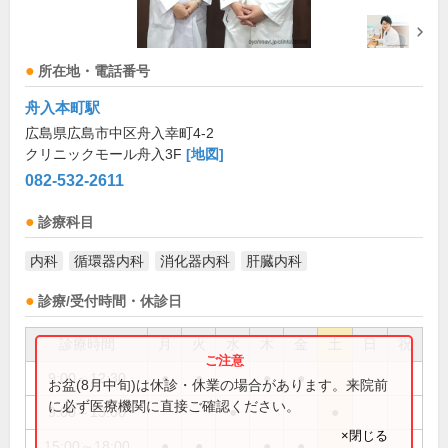
所在地・電話番号
舟入本町駅
広島県広島市中区舟入幸町4-2
クリニックモール舟入3F
[地図]
082-532-2611
診療科目
内科
循環器内科
消化器内科
肝臓内科
診療/受付時間・休診日
診療時間
月
火
水
木
金
土
日
祝
9:00～12:30
●
●
●
●
お盆(8月中旬)は休診・休業の場合があります。来院前
に必ず医療機関に直接ご確認ください。
9:00～13:00
●
●
×閉じる
15:00～18:00
●
●
●
●