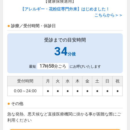
【健康保険適用】
【アレルギー・花粉症専門外来】はじめました！
こちらから＞＞
診療／受付時間・休診日
受診までの目安時間
34
分後
17
58
時
分ごろ
最短
にお呼びいたします
受付時間
月
火
水
木
金
土
日
祝
0:00～24:00
●
●
●
●
●
●
●
●
その他
急な発熱、悪天候など直接医療機関に掛かる事が困難な際にご
利用ください