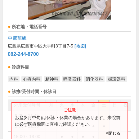
所在地・電話番号
中電前駅
広島県広島市中区大手町3丁目7-5
[地図]
082-244-8700
診療科目
内科
心療内科
精神科
呼吸器科
消化器科
循環器科
診療/受付時間・休診日
外来受付時間
月
火
水
木
金
土
日
祝
9:00～11:45
●
お盆(8月中旬)は休診・休業の場合があります。来院前
に必ず医療機関に直接ご確認ください。
9:00～12:30
●
●
●
●
●
×閉じる
15:00～18:00
●
●
●
●