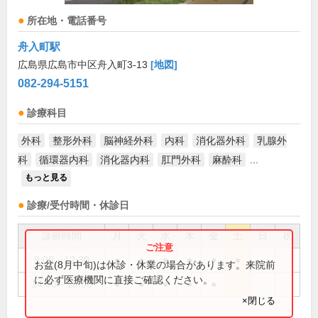
所在地・電話番号
舟入町駅
広島県広島市中区舟入町3-13
[地図]
082-294-5151
診療科目
外科
整形外科
脳神経外科
内科
消化器外科
乳腺外
科
循環器内科
消化器内科
肛門外科
麻酔科
...
もっと見る
診療/受付時間・休診日
診療時間
月
火
水
木
金
土
日
祝
9:00～12:30
●
●
●
●
●
●
お盆(8月中旬)は休診・休業の場合があります。来院前
に必ず医療機関に直接ご確認ください。
14:00～18:00
●
●
●
●
●
×閉じる