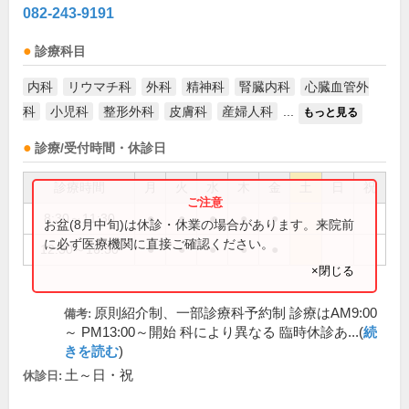
082-243-9191
診療科目
内科
リウマチ科
外科
精神科
腎臓内科
心臓血管外
科
小児科
整形外科
皮膚科
産婦人科
...
もっと見る
診療/受付時間・休診日
診療時間
月
火
水
木
金
土
日
祝
8:30～11:30
●
●
●
●
●
お盆(8月中旬)は休診・休業の場合があります。来院前
に必ず医療機関に直接ご確認ください。
12:30～16:30
●
●
●
●
●
×閉じる
原則紹介制、一部診療科予約制 診療はAM9:00
備考:
～ PM13:00～開始 科により異なる 臨時休診あ...(
続
きを読む
)
土～日・祝
休診日: