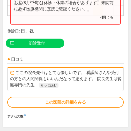
9:00～12:30
●
●
●
●
●
●
お盆(8月中旬)は休診・休業の場合があります。来院前
に必ず医療機関に直接ご確認ください。
14:30～18:00
●
●
●
●
×閉じる
日、祝
休診日:
初診受付
口コミ
ここの院長先生はとても優しいです。 看護師さんや受付
の方との人間関係もいいんだなって思えます。 院長先生は腎
臓専門の先生...
もっと読む
この医院の詳細をみる
※
アクセス数