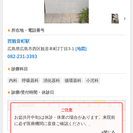
所在地・電話番号
西観音町駅
広島県広島市西区観音本町2丁目3-1
[地図]
082-231-3393
診療科目
内科
呼吸器科
消化器科
循環器科
小児科
診療/受付時間・休診日
診療時間
月
火
水
木
金
土
日
祝
9:00～12:00
●
●
●
●
●
●
お盆(8月中旬)は休診・休業の場合があります。来院前
に必ず医療機関に直接ご確認ください。
15:00～18:00
●
●
●
●
×閉じる