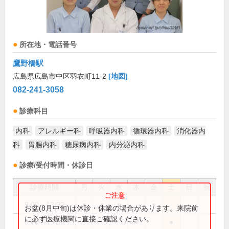
所在地・電話番号
鷹野橋駅
広島県広島市中区羽衣町11-2
[地図]
082-241-3058
診療科目
内科
アレルギー科
呼吸器内科
循環器内科
消化器内
科
胃腸内科
糖尿病内科
内分泌内科
診療/受付時間・休診日
診療時間
月
火
水
木
金
土
日
祝
9:00～13:00
●
●
●
●
お盆(8月中旬)は休診・休業の場合があります。来院前
に必ず医療機関に直接ご確認ください。
9:00～13:30
●
●