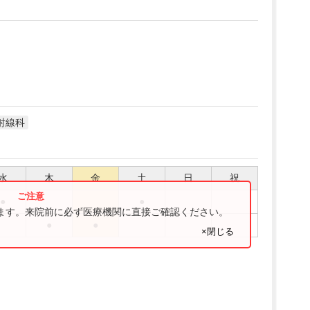
射線科
水
木
金
土
日
祝
●
●
ります。来院前に必ず医療機関に直接ご確認ください。
●
●
×閉じる