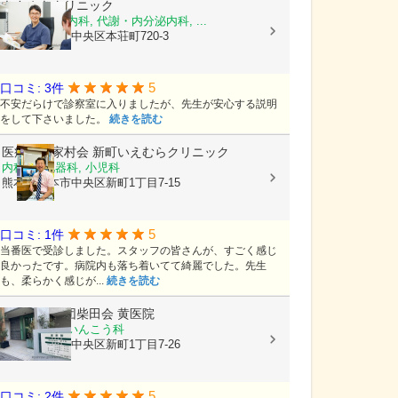
きさぬきクリニック
糖尿病内科, 内科, 代謝・内分泌内科, ...
熊本県熊本市中央区本荘町720-3
5
口コミ: 3件
不安だらけで診察室に入りましたが、先生が安心する説明
をして下さいました。
続きを読む
医療法人家村会
新町いえむらクリニック
内科, 消化器科, 小児科
熊本県熊本市中央区新町1丁目7-15
5
口コミ: 1件
当番医で受診しました。スタッフの皆さんが、すごく感じ
良かったです。病院内も落ち着いてて綺麗でした。先生
も、柔らかく感じが...
続きを読む
医療法人社団柴田会
黄医院
皮膚科, 耳鼻いんこう科
熊本県熊本市中央区新町1丁目7-26
5
口コミ: 2件