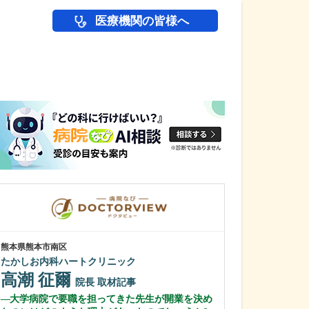
医療機関の皆様へ
医師(ドクター)の
熊本県熊本市南区
埼玉県川越市
たかしお内科ハートクリニック
鈴木脳神経外科
鈴木 千尋
高潮 征爾
院長
取材記事
鈴木 海馬
大学病院で要職を担ってきた先生が開業を決め