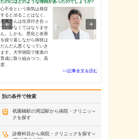
たのにはどのような理由があったのでしょうか?
現在、どのよう
心不全という病気は発症
ますか?
すると治ることはなく、
現在は特に新薬
患者さんは生涯付き合っ
入のタイミング
ていかなくてはなりませ
認知症の患者さ
ん。しかも、悪化と改善
来院されていま
を繰り返しながら病状は
た、脳卒中罹患
だんだん悪くなっていき
後のフォローア
ます。大学病院で後進の
生活習慣病の治
育成に取り組みつつ、高
に定期的に通院
度…
る患者さんも多
>>記事全文を読む
層と…
別の条件で検索
祇園橋駅の周辺駅から病院・クリニッ
クを探す
診療科目から病院・クリニックを探す