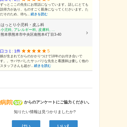
ずっとここの先生にお世話になっています。話しにとても
説得力があり、ものすごく親身になってくださいます。た
だそのため、待ち...
続きを読む
はっとり小児科・皮ふ科
小児科, アレルギー科, 皮膚科, ...
熊本県熊本市中央区南熊本4丁目3-40
5
口コミ: 1件
娘が生まれてからのかかりつけで18年のお付き合いで
す。。サバサバしたサッパリな先生と看護師は優しく他の
スタッフさんも超が...
続きを読む
病院なび
からのアンケートにご協力ください。
知りたい情報は見つかりましたか?
はい
いいえ