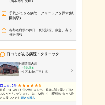
(熊本市中央区)
予約ができる病院・クリニックを探す(祇
園橋駅)
各都道府県の休日・夜間診療、救急、当
番医情報
口コミがある病院・クリニック
医療法人
村上循環器内科
内科, 呼吸器科, 消化器科, ...
熊本県熊本市中央区本山4丁目1-15
5
口コミ: 2件
目眩ではじめてお伺い致しました。 親身に話を聞いて頂き
ありがとうございます。 先生も優しく、看護師の方々も皆
さん優しいです!
続きを読む