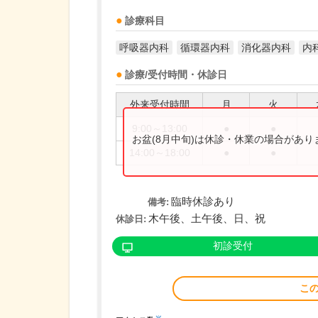
診療科目
呼吸器内科
循環器内科
消化器内科
内
診療/受付時間・休診日
外来受付時間
月
火
9:00～13:00
●
●
お盆(8月中旬)は休診・休業の場合があ
14:00～18:00
●
●
臨時休診あり
備考:
木午後、土午後、日、祝
休診日:
初診受付
こ