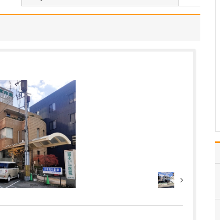
ください。
当院では、歯科の領域に
関してはオールラウンド
に対応していますが、ど
のような治療を行う場合
でも、常に「患者さんの
立場に立つこと」を大切
にしています。私自身、
病院を受診した際に「こ
うしてくれたらうれしい
な…
>>記事全文を読む