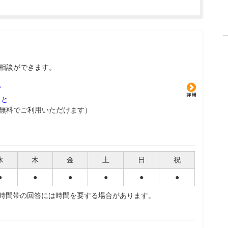
相談ができます。
グ
こと
無料でご利用いただけます）
水
木
金
土
日
祝
●
●
●
●
●
●
夜時間帯の回答には時間を要する場合があります。