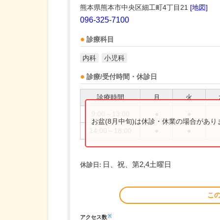
熊本県熊本市中央区細工町4丁目21
[地図]
096-325-7100
診療科目
内科
小児科
診療/受付時間・休診日
診療時間
月
火
9:00～13:00
●
●
お盆(8月中旬)は休診・休業の場合があ
14:00～18:00
●
●
日、祝、第2,4土曜日
休診日:
こ
※
アクセス数