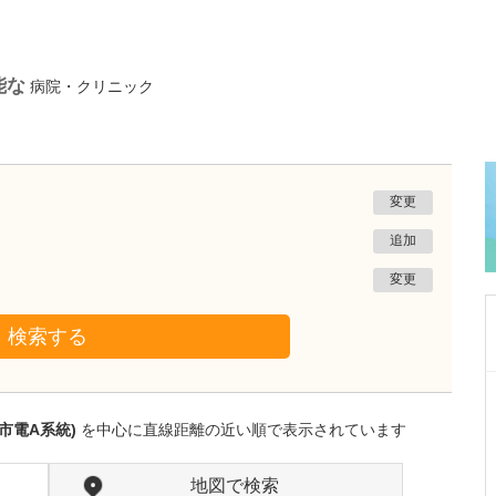
能な
病院・クリニック
変更
追加
変更
検索する
栃木県宇都宮市
渡辺歯科医院
市電A系統)
を中心に直線距離の近い順で表示されています
渡邊 武夫
院長
取材記事
先生が日々の診療で心がけていることを教えて
地図で検索