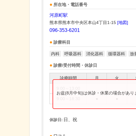
所在地・電話番号
河原町駅
熊本県熊本市中央区本山4丁目1-15
[地図]
096-353-6201
診療科目
内科
呼吸器科
消化器科
循環器科
放
診療/受付時間・休診日
診療時間
月
火
9:00～13:00
お盆(8月中旬)は休診・休業の場合があ
9:00～18:30
●
●
日、祝
休診日: