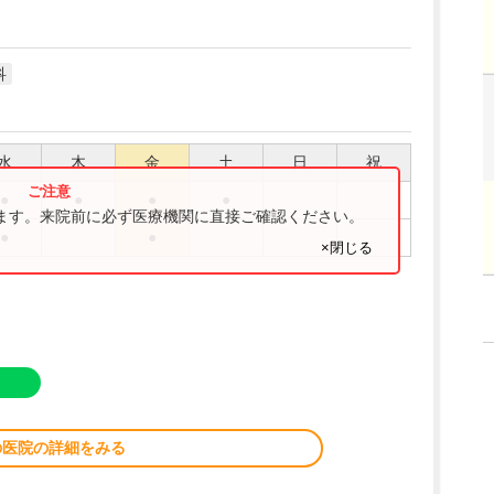
科
水
木
金
土
日
祝
●
●
●
●
ります。来院前に必ず医療機関に直接ご確認ください。
●
●
×閉じる
の医院の詳細をみる