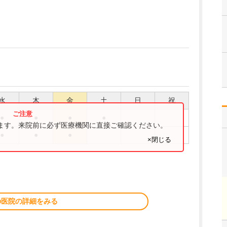
水
木
金
土
日
祝
●
●
●
●
ります。来院前に必ず医療機関に直接ご確認ください。
●
●
●
×閉じる
の医院の詳細をみる