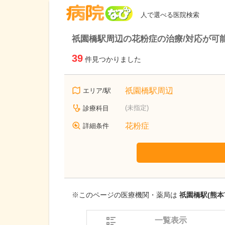
病院なび
人で選べる医院検索
祇園橋駅周辺の花粉症の治療/対応が可
39
件見つかりました
祇園橋駅周辺
エリア/駅
(未指定)
診療科目
花粉症
詳細条件
※このページの医療機関・薬局は
祇園橋駅(熊本
一覧表示