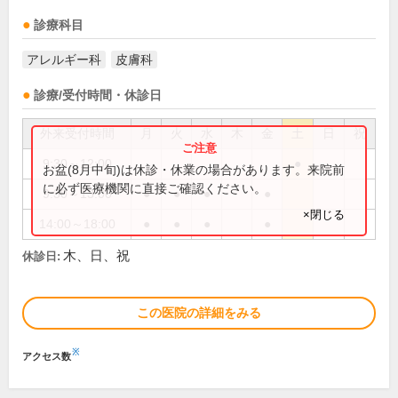
診療科目
アレルギー科
皮膚科
診療/受付時間・休診日
外来受付時間
月
火
水
木
金
土
日
祝
9:30～12:00
●
お盆(8月中旬)は休診・休業の場合があります。来院前
に必ず医療機関に直接ご確認ください。
9:30～13:00
●
●
●
●
×閉じる
14:00～18:00
●
●
●
●
木、日、祝
休診日:
この医院の詳細をみる
※
アクセス数