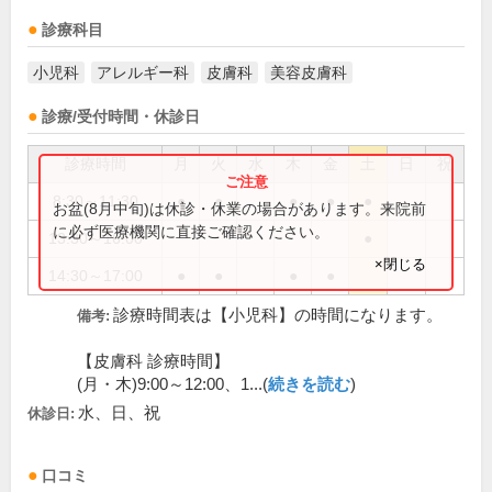
診療科目
小児科
アレルギー科
皮膚科
美容皮膚科
診療/受付時間・休診日
診療時間
月
火
水
木
金
土
日
祝
8:30～11:30
●
●
●
●
●
お盆(8月中旬)は休診・休業の場合があります。来院前
に必ず医療機関に直接ご確認ください。
13:30～16:00
●
×閉じる
14:30～17:00
●
●
●
●
診療時間表は【小児科】の時間になります。
備考:
【皮膚科 診療時間】
(月・木)9:00～12:00、1...(
続きを読む
)
水、日、祝
休診日:
口コミ