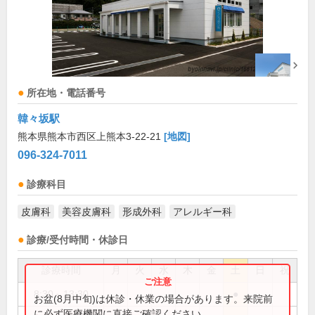
所在地・電話番号
韓々坂駅
熊本県熊本市西区上熊本3-22-21
[地図]
096-324-7011
診療科目
皮膚科
美容皮膚科
形成外科
アレルギー科
診療/受付時間・休診日
診療時間
月
火
水
木
金
土
日
祝
8:30～13:30
●
お盆(8月中旬)は休診・休業の場合があります。来院前
に必ず医療機関に直接ご確認ください。