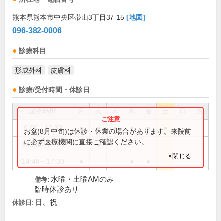
熊本県熊本市中央区帯山3丁目37-15
[地図]
096-382-0006
診療科目
形成外科
皮膚科
診療/受付時間・休診日
診療時間
月
火
水
木
金
土
日
祝
9:00～12:30
●
●
●
●
●
●
お盆(8月中旬)は休診・休業の場合があります。来院前
に必ず医療機関に直接ご確認ください。
14:30～17:30
●
×閉じる
14:40～17:30
●
●
●
水曜・土曜AMのみ
備考:
臨時休診あり
日、祝
休診日: