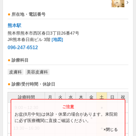
所在地・電話番号
熊本駅
熊本県熊本市西区春日3丁目26番47号
JR熊本春日南ビル 3階
[地図]
096-247-6512
診療科目
皮膚科
美容皮膚科
診療/受付時間・休診日
診療時間
月
火
水
木
金
土
日
祝
9:00～12:30
●
お盆(8月中旬)は休診・休業の場合があります。来院前
10:00～13:30
●
●
●
●
に必ず医療機関に直接ご確認ください。
13:30～16:30
●
×閉じる