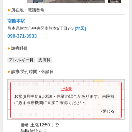
所在地・電話番号
南熊本駅
熊本県熊本市中央区南熊本5丁目7-3
[地図]
096-371-3933
診療科目
アレルギー科
皮膚科
診療/受付時間・休診日
外来受付時間
月
火
水
木
金
土
日
祝
8:30～12:20
●
●
●
●
●
お盆(8月中旬)は休診・休業の場合があります。来院前
に必ず医療機関に直接ご確認ください。
8:30～12:50
●
×閉じる
14:00～18:00
●
●
●
●
●
土曜12:50まで
備考:
臨時休診あり