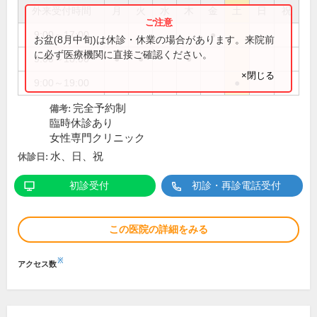
外来受付時間
月
火
水
木
金
土
日
祝
9:00～17:00
●
お盆(8月中旬)は休診・休業の場合があります。来院前
に必ず医療機関に直接ご確認ください。
9:00～18:00
●
●
●
×閉じる
9:00～19:00
●
完全予約制
備考:
臨時休診あり
女性専門クリニック
水、日、祝
休診日:
初診受付
初診・再診電話受付
この医院の詳細をみる
※
アクセス数