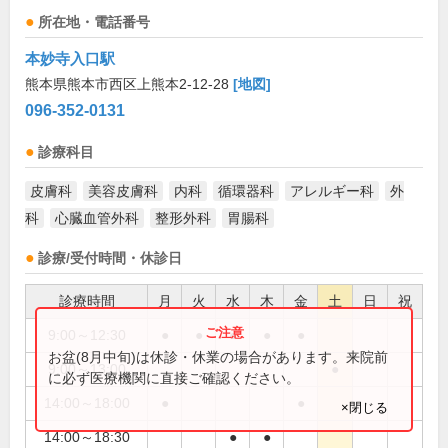
所在地・電話番号
本妙寺入口駅
熊本県熊本市西区上熊本2-12-28
[地図]
096-352-0131
診療科目
皮膚科
美容皮膚科
内科
循環器科
アレルギー科
外
科
心臓血管外科
整形外科
胃腸科
診療/受付時間・休診日
診療時間
月
火
水
木
金
土
日
祝
9:00～12:30
●
●
●
●
●
お盆(8月中旬)は休診・休業の場合があります。来院前
9:00～13:00
●
に必ず医療機関に直接ご確認ください。
14:00～18:00
●
●
×閉じる
14:00～18:30
●
●