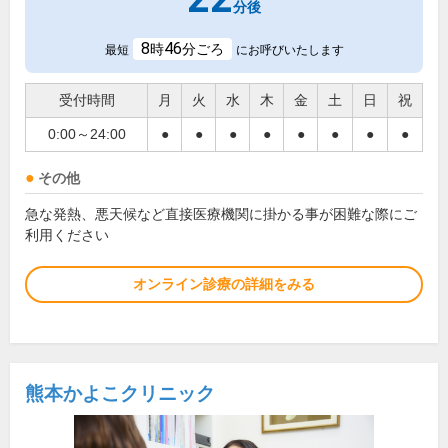
分後
8
46
時
分ごろ
最短
にお呼びいたします
受付時間
月
火
水
木
金
土
日
祝
0:00～24:00
●
●
●
●
●
●
●
●
その他
急な発熱、悪天候など直接医療機関に掛かる事が困難な際にご
利用ください
オンライン診療の詳細をみる
熊本かよこクリニック