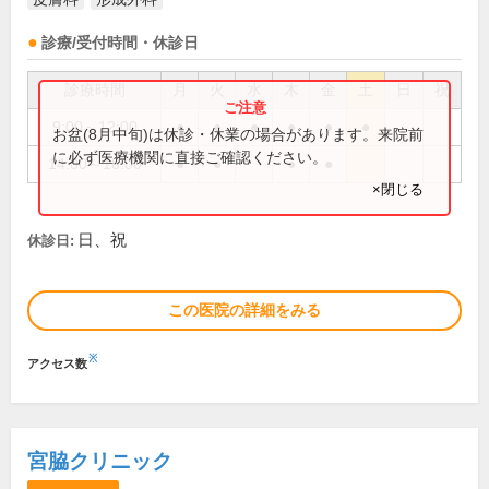
診療/受付時間・休診日
診療時間
月
火
水
木
金
土
日
祝
9:00～12:00
●
●
●
●
●
●
お盆(8月中旬)は休診・休業の場合があります。来院前
に必ず医療機関に直接ご確認ください。
14:00～18:00
●
●
●
●
×閉じる
日、祝
休診日:
この医院の詳細をみる
※
アクセス数
宮脇クリニック