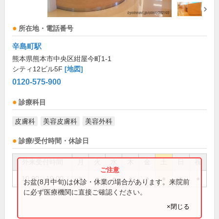
所在地・電話番号
辛島町駅
熊本県熊本市中央区紺屋今町1-1
シティ12ビル5F
[地図]
0120-575-900
診療科目
皮膚科
美容皮膚科
美容外科
診療/受付時間・休診日
外来受付時間
月
火
水
木
金
土
日
祝
10:00～19:00
●
●
●
●
●
●
●
●
お盆(8月中旬)は休診・休業の場合があります。来院前
に必ず医療機関に直接ご確認ください。
×閉じる