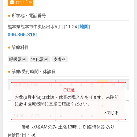
1
口コミ
件
所在地・電話番号
熊本県熊本市中央区出水5丁目11-24
[地図]
096-366-3181
診療科目
呼吸器科
消化器科
皮膚科
診療/受付時間・休診日
外来受付時間
月
火
水
木
金
土
日
祝
9:00～12:30
●
●
●
●
●
お盆(8月中旬)は休診・休業の場合があります。来院前
に必ず医療機関に直接ご確認ください。
9:00～13:00
●
×閉じる
14:00～18:00
●
●
●
●
水曜AMのみ 土曜13時まで 臨時休診あり
備考:
日・祝
休診日: