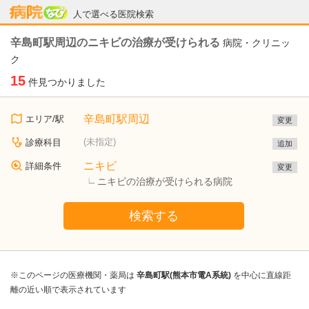
病院なび
人で選べる医院検索
辛島町駅周辺のニキビの治療が受けられる
病院・クリニッ
ク
15
件見つかりました
辛島町駅周辺
エリア/駅
変更
(未指定)
診療科目
追加
ニキビ
詳細条件
変更
ニキビの治療が受けられる病院
検索する
※このページの医療機関・薬局は
辛島町駅(熊本市電A系統)
を中心に直線距
離の近い順で表示されています