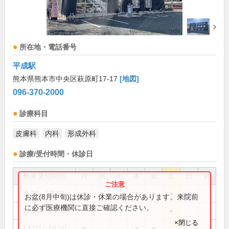
所在地・電話番号
平成駅
熊本県熊本市中央区萩原町17-17
[地図]
096-370-2000
診療科目
皮膚科
内科
形成外科
診療/受付時間・休診日
外来受付時間
月
火
水
木
金
土
日
祝
9:30～12:30
●
●
●
●
●
●
お盆(8月中旬)は休診・休業の場合があります。来院前
に必ず医療機関に直接ご確認ください。
14:00～16:30
●
×閉じる
14:00～18:00
●
●
●