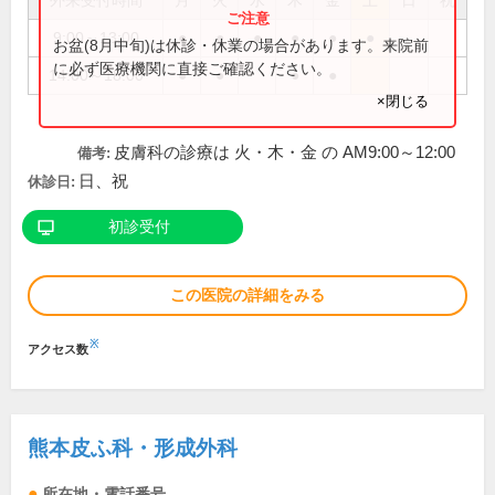
外来受付時間
月
火
水
木
金
土
日
祝
9:00～13:00
●
●
●
●
●
●
お盆(8月中旬)は休診・休業の場合があります。来院前
に必ず医療機関に直接ご確認ください。
14:00～18:00
●
●
●
●
×閉じる
皮膚科の診療は 火・木・金 の AM9:00～12:00
備考:
日、祝
休診日:
初診受付
この医院の詳細をみる
※
アクセス数
熊本皮ふ科・形成外科
所在地・電話番号