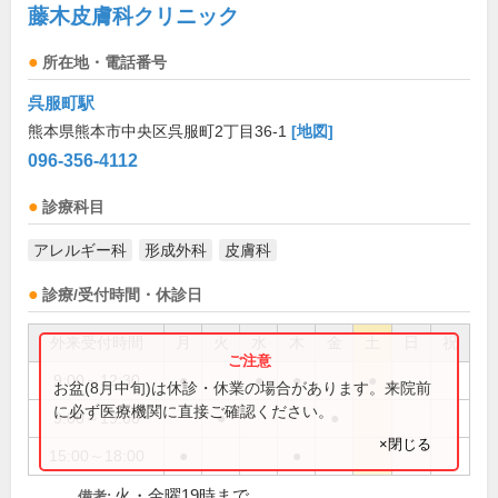
藤木皮膚科クリニック
所在地・電話番号
呉服町駅
熊本県熊本市中央区呉服町2丁目36-1
[地図]
096-356-4112
診療科目
アレルギー科
形成外科
皮膚科
診療/受付時間・休診日
外来受付時間
月
火
水
木
金
土
日
祝
9:00～12:30
●
●
●
●
お盆(8月中旬)は休診・休業の場合があります。来院前
に必ず医療機関に直接ご確認ください。
9:00～19:00
●
●
×閉じる
15:00～18:00
●
●
火・金曜19時まで
備考: