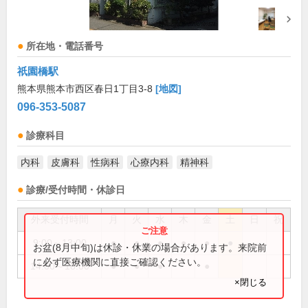
所在地・電話番号
祇園橋駅
熊本県熊本市西区春日1丁目3-8
[地図]
096-353-5087
診療科目
内科
皮膚科
性病科
心療内科
精神科
診療/受付時間・休診日
外来受付時間
月
火
水
木
金
土
日
祝
9:00～13:00
●
●
●
●
●
●
お盆(8月中旬)は休診・休業の場合があります。来院前
に必ず医療機関に直接ご確認ください。
14:00～18:00
●
●
●
●
×閉じる