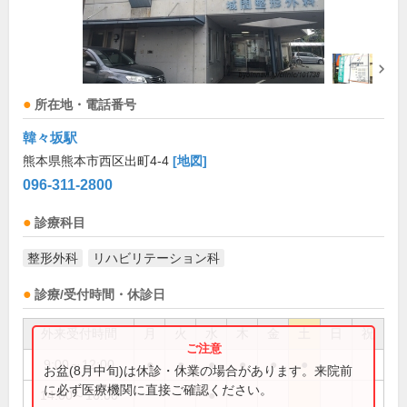
所在地・電話番号
韓々坂駅
熊本県熊本市西区出町4-4
[地図]
096-311-2800
診療科目
整形外科
リハビリテーション科
診療/受付時間・休診日
外来受付時間
月
火
水
木
金
土
日
祝
9:00～12:00
●
●
●
●
●
●
お盆(8月中旬)は休診・休業の場合があります。来院前
に必ず医療機関に直接ご確認ください。
14:00～16:00
●