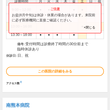
診療時間
月
火
水
木
金
土
日
祝
9:00～12:00
●
●
●
●
●
お盆(8月中旬)は休診・休業の場合があります。来院前
9:00～12:30
●
に必ず医療機関に直接ご確認ください。
13:00～16:00
●
×閉じる
13:30～18:00
●
●
●
●
受付時間は診療終了時間の30分前まで
備考:
臨時休診あり
日、祝
休診日:
この医院の詳細をみる
※
アクセス数
南熊本病院