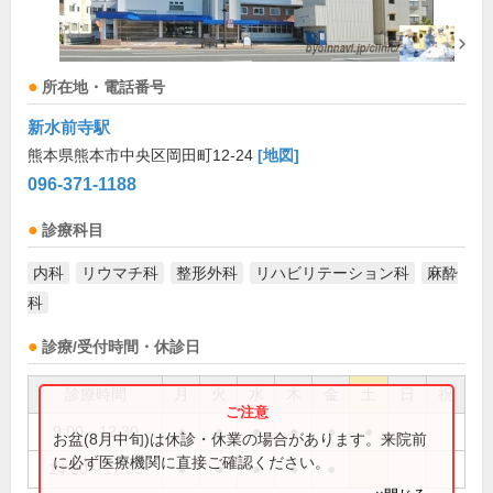
所在地・電話番号
新水前寺駅
熊本県熊本市中央区岡田町12-24
[地図]
096-371-1188
診療科目
内科
リウマチ科
整形外科
リハビリテーション科
麻酔
科
診療/受付時間・休診日
診療時間
月
火
水
木
金
土
日
祝
9:00～12:30
●
●
●
●
●
●
お盆(8月中旬)は休診・休業の場合があります。来院前
に必ず医療機関に直接ご確認ください。
14:00～17:30
●
●
●
●
●