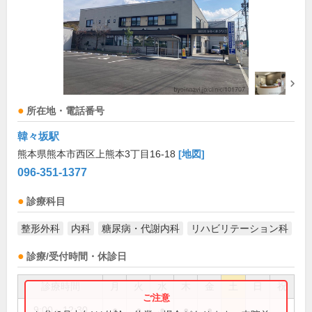
所在地・電話番号
韓々坂駅
熊本県熊本市西区上熊本3丁目16-18
[地図]
096-351-1377
診療科目
整形外科
内科
糖尿病・代謝内科
リハビリテーション科
診療/受付時間・休診日
診療時間
月
火
水
木
金
土
日
祝
9:00～12:30
●
●
●
●
●