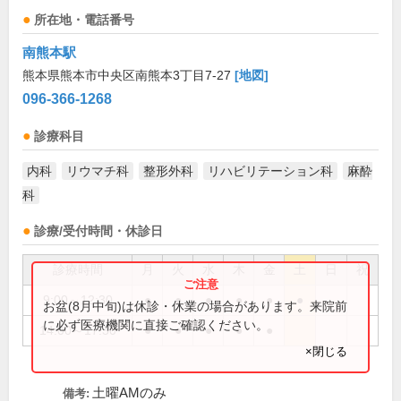
所在地・電話番号
南熊本駅
熊本県熊本市中央区南熊本3丁目7-27
[地図]
096-366-1268
診療科目
内科
リウマチ科
整形外科
リハビリテーション科
麻酔
科
診療/受付時間・休診日
診療時間
月
火
水
木
金
土
日
祝
9:00～12:30
●
●
●
●
●
●
お盆(8月中旬)は休診・休業の場合があります。来院前
に必ず医療機関に直接ご確認ください。
14:00～17:30
●
●
●
●
●
×閉じる
土曜AMのみ
備考: