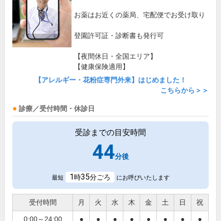
お薬はお近くの薬局、宅配便でお受け取り
登園許可証・診断書も発行可
【夜間休日・全国エリア】
【健康保険適用】
【アレルギー・花粉症専門外来】はじめました！
こちらから＞＞
診療／受付時間・休診日
受診までの目安時間
44
分後
1
35
時
分ごろ
最短
にお呼びいたします
受付時間
月
火
水
木
金
土
日
祝
0:00～24:00
●
●
●
●
●
●
●
●