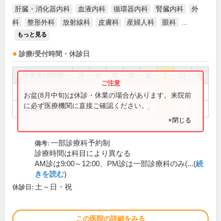
肝臓・消化器内科
血液内科
循環器内科
腎臓内科
外
科
整形外科
放射線科
皮膚科
産婦人科
眼科
...
もっと見る
診療/受付時間・休診日
外来受付時間
月
火
水
木
金
土
日
祝
8:00～11:00
●
●
●
●
●
お盆(8月中旬)は休診・休業の場合があります。来院前
に必ず医療機関に直接ご確認ください。
12:30～15:30
●
●
●
●
●
×閉じる
一部診療科予約制
備考:
診療時間は科目により異なる
AM診は9:00～12:00、PM診は一部診療科のみ(...(
続
きを読む
)
土～日・祝
休診日:
この医院の詳細をみる