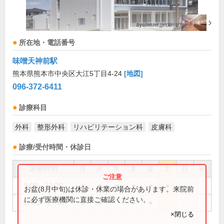
所在地・電話番号
味噌天神前駅
熊本県熊本市中央区大江5丁目4-24
[地図]
096-372-6411
診療科目
外科
整形外科
リハビリテーション科
皮膚科
診療/受付時間・休診日
診療時間
月
火
水
木
金
土
日
祝
9:00～12:30
●
●
●
●
●
●
お盆(8月中旬)は休診・休業の場合があります。来院前
に必ず医療機関に直接ご確認ください。
14:00～17:30
●
●
●
●
×閉じる