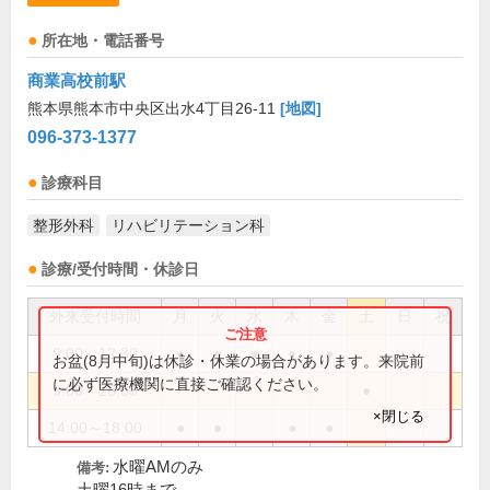
所在地・電話番号
商業高校前駅
熊本県熊本市中央区出水4丁目26-11
[地図]
096-373-1377
診療科目
整形外科
リハビリテーション科
診療/受付時間・休診日
外来受付時間
月
火
水
木
金
土
日
祝
9:00～12:30
●
●
●
●
●
お盆(8月中旬)は休診・休業の場合があります。来院前
に必ず医療機関に直接ご確認ください。
9:00～16:00
●
×閉じる
14:00～18:00
●
●
●
●
水曜AMのみ
備考: