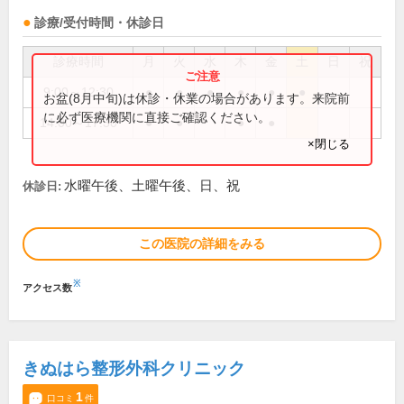
診療/受付時間・休診日
診療時間
月
火
水
木
金
土
日
祝
9:00～12:30
●
●
●
●
●
●
お盆(8月中旬)は休診・休業の場合があります。来院前
に必ず医療機関に直接ご確認ください。
14:00～17:30
●
●
●
●
×閉じる
水曜午後、土曜午後、日、祝
休診日:
この医院の詳細をみる
※
アクセス数
きぬはら整形外科クリニック
1
口コミ
件