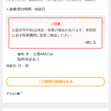
診療/受付時間・休診日
外来受付時間
月
火
水
木
金
土
日
祝
9:00～12:30
●
●
●
●
●
●
お盆(8月中旬)は休診・休業の場合があります。来院前
に必ず医療機関に直接ご確認ください。
14:00～17:30
●
●
●
●
×閉じる
木・土曜AMのみ
備考:
臨時休診あり
日・祝
休診日:
この医院の詳細をみる
※
アクセス数