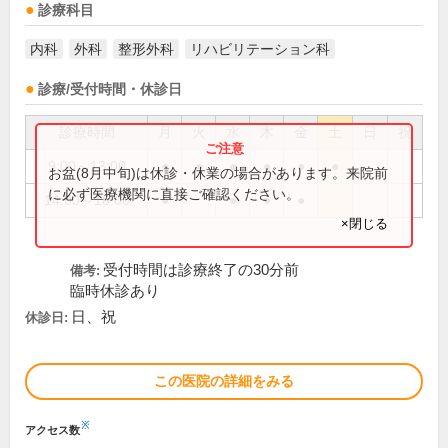
診療科目
内科
外科
整形外科
リハビリテーション科
診療/受付時間・休診日
診療時間
月
火
水
木
金
土
日
祝
9:00～13:00
●
●
●
●
●
●
お盆(8月中旬)は休診・休業の場合があります。来院前
に必ず医療機関に直接ご確認ください。
14:00～18:00
●
●
●
●
×閉じる
受付時間は診療終了の30分前
備考:
臨時休診あり
日、祝
休診日:
この医院の詳細をみる
※
アクセス数