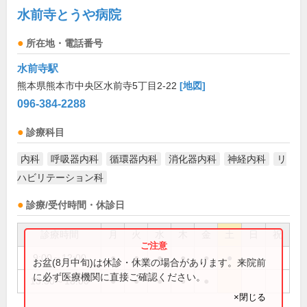
水前寺とうや病院
所在地・電話番号
水前寺駅
熊本県熊本市中央区水前寺5丁目2-22
[地図]
096-384-2288
診療科目
内科
呼吸器内科
循環器内科
消化器内科
神経内科
リ
ハビリテーション科
診療/受付時間・休診日
診療時間
月
火
水
木
金
土
日
祝
9:00～12:00
●
●
●
●
●
●
お盆(8月中旬)は休診・休業の場合があります。来院前
に必ず医療機関に直接ご確認ください。
13:30～18:00
●
●
●
●
●
×閉じる