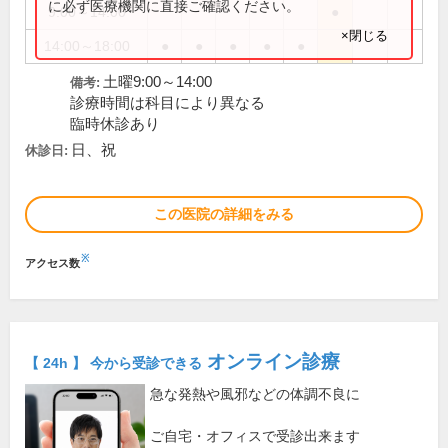
に必ず医療機関に直接ご確認ください。
9:00～14:00
●
×閉じる
14:00～18:00
●
●
●
●
●
土曜9:00～14:00
備考:
診療時間は科目により異なる
臨時休診あり
日、祝
休診日:
この医院の詳細をみる
※
アクセス数
オンライン診療
【 24h 】 今から受診できる
急な発熱や風邪などの体調不良に
ご自宅・オフィスで受診出来ます