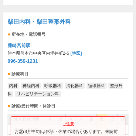
柴田内科・柴田整形外科
所在地・電話番号
藤崎宮前駅
熊本県熊本市中央区内坪井町2-5
[地図]
096-359-1231
診療科目
内科
神経内科
呼吸器科
消化器科
循環器科
整形外
科
リハビリテーション科
診療/受付時間・休診日
外来受付時間
月
火
水
木
金
土
日
祝
9:00～13:00
●
●
●
●
●
お盆(8月中旬)は休診・休業の場合があります。来院前