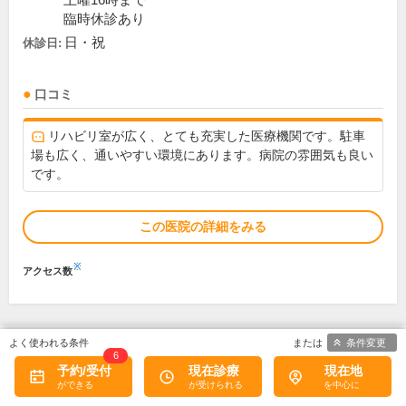
土曜16時まで
臨時休診あり
日・祝
休診日:
口コミ
リハビリ室が広く、とても充実した医療機関です。駐車
場も広く、通いやすい環境にあります。病院の雰囲気も良い
です。
この医院の詳細をみる
※
アクセス数
次の2件を表示
条件変更
6
1
2
予約/受付
現在診療
現在地
駅から近い順に
17
件中、
1～15件