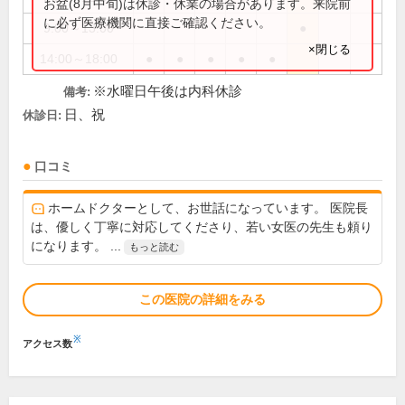
お盆(8月中旬)は休診・休業の場合があります。来院前
に必ず医療機関に直接ご確認ください。
9:00～13:00
●
×閉じる
14:00～18:00
●
●
●
●
●
※水曜日午後は内科休診
備考:
日、祝
休診日:
口コミ
ホームドクターとして、お世話になっています。 医院長
は、優しく丁寧に対応してくださり、若い女医の先生も頼り
になります。 ...
もっと読む
この医院の詳細をみる
※
アクセス数