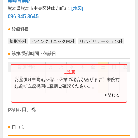
藤崎宮前駅
熊本県熊本市中央区妙体寺町3-1
[地図]
096-345-3645
診療科目
整形外科
ペインクリニック内科
リハビリテーション科
診療/受付時間・休診日
診療時間
月
火
水
木
金
土
日
祝
9:00～13:00
●
●
●
●
●
●
お盆(8月中旬)は休診・休業の場合があります。来院前
に必ず医療機関に直接ご確認ください。
14:00～18:00
●
●
●
●
×閉じる
日、祝
休診日:
口コミ