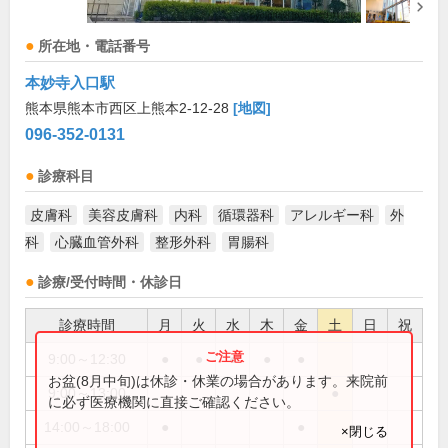
所在地・電話番号
本妙寺入口駅
熊本県熊本市西区上熊本2-12-28
[地図]
096-352-0131
診療科目
皮膚科
美容皮膚科
内科
循環器科
アレルギー科
外
科
心臓血管外科
整形外科
胃腸科
診療/受付時間・休診日
診療時間
月
火
水
木
金
土
日
祝
9:00～12:30
●
●
●
●
●
お盆(8月中旬)は休診・休業の場合があります。来院前
9:00～13:00
●
に必ず医療機関に直接ご確認ください。
14:00～18:00
●
●
×閉じる