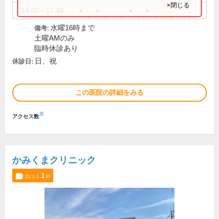
×閉じる
14:00～17:45
●
●
●
●
水曜16時まで
備考:
土曜AMのみ
臨時休診あり
日、祝
休診日:
この医院の詳細をみる
※
アクセス数
かみくまクリニック
1
口コミ
件