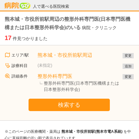
病院なび
人で選べる医院検索
熊本城・市役所前駅周辺の整形外科専門医(日本専門医機
構または日本整形外科学会)のいる
病院・クリニック
17
件見つかりました
熊本城・市役所前駅周辺
エリア/駅
変更
(未指定)
診療科目
追加
整形外科専門医
詳細条件
変更
整形外科専門医(日本専門医機構または
日本整形外科学会)
検索する
※このページの医療機関・薬局は
熊本城・市役所前駅(熊本市電A系統)
を中
心に直線距離の近い順で表示されています