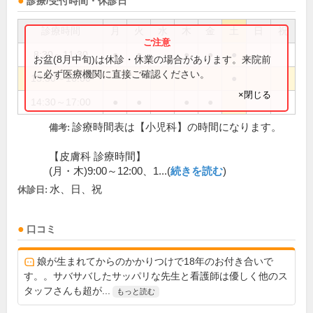
診療/受付時間・休診日
診療時間
月
火
水
木
金
土
日
祝
8:30～11:30
●
●
●
●
●
お盆(8月中旬)は休診・休業の場合があります。来院前
に必ず医療機関に直接ご確認ください。
13:30～16:00
●
×閉じる
14:30～17:00
●
●
●
●
診療時間表は【小児科】の時間になります。
備考:
【皮膚科 診療時間】
(月・木)9:00～12:00、1...(
続きを読む
)
水、日、祝
休診日:
口コミ
娘が生まれてからのかかりつけで18年のお付き合いで
す。。サバサバしたサッパリな先生と看護師は優しく他のス
タッフさんも超が...
もっと読む