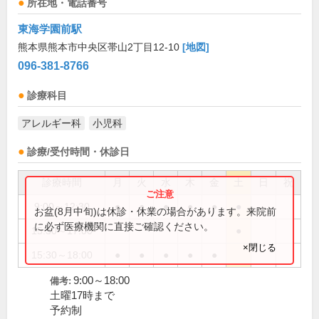
所在地・電話番号
東海学園前駅
熊本県熊本市中央区帯山2丁目12-10
[地図]
096-381-8766
診療科目
アレルギー科
小児科
診療/受付時間・休診日
診療時間
月
火
水
木
金
土
日
祝
9:00～12:30
●
●
●
●
●
●
お盆(8月中旬)は休診・休業の場合があります。来院前
に必ず医療機関に直接ご確認ください。
15:30～17:00
●
×閉じる
15:30～18:00
●
●
●
●
●
9:00～18:00
備考:
土曜17時まで
予約制