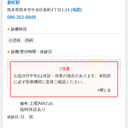
新町駅
熊本県熊本市中央区新町4丁目1-24
[地図]
096-352-0849
診療科目
小児科
内科
診療/受付時間・休診日
外来受付時間
月
火
水
木
金
土
日
祝
9:00～12:00
●
●
●
●
●
●
お盆(8月中旬)は休診・休業の場合があります。来院前
に必ず医療機関に直接ご確認ください。
13:00～17:30
●
●
●
●
●
×閉じる
土曜AMのみ
備考:
臨時休診あり
日、祝
休診日: