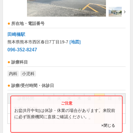
所在地・電話番号
田崎橋駅
熊本県熊本市西区春日7丁目19-7
[地図]
096-352-8247
診療科目
内科
小児科
診療/受付時間・休診日
診療時間
月
火
水
木
金
土
日
祝
9:00～13:00
●
●
●
●
●
●
お盆(8月中旬)は休診・休業の場合があります。来院前
に必ず医療機関に直接ご確認ください。
14:00～18:00
●
●
●
●
×閉じる