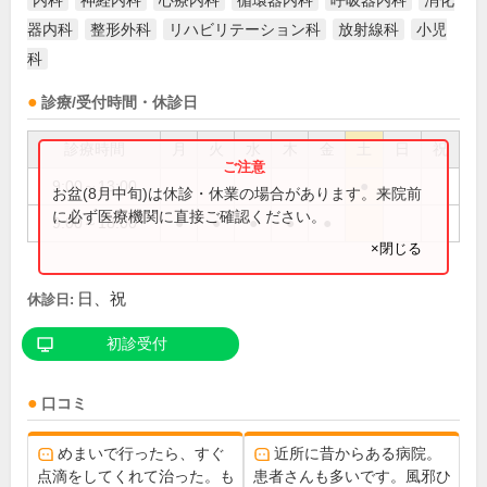
内科
神経内科
心療内科
循環器内科
呼吸器内科
消化
器内科
整形外科
リハビリテーション科
放射線科
小児
科
診療/受付時間・休診日
診療時間
月
火
水
木
金
土
日
祝
9:00～13:00
●
お盆(8月中旬)は休診・休業の場合があります。来院前
に必ず医療機関に直接ご確認ください。
9:00～18:00
●
●
●
●
●
×閉じる
日、祝
休診日:
初診受付
口コミ
めまいで行ったら、すぐ
近所に昔からある病院。
点滴をしてくれて治った。も
患者さんも多いです。風邪ひ