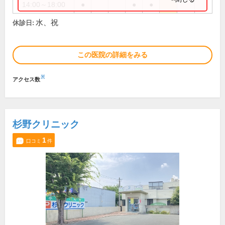
14:00～18:00
●
●
●
水、祝
休診日:
この医院の詳細をみる
※
アクセス数
杉野クリニック
1
口コミ
件