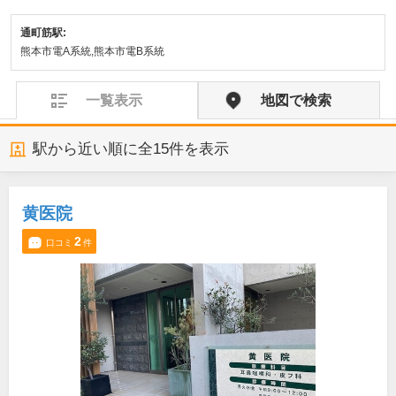
通町筋駅:
熊本市電A系統,熊本市電B系統
一覧表示
地図で検索
駅から近い順に全
15
件を表示
黄医院
2
口コミ
件