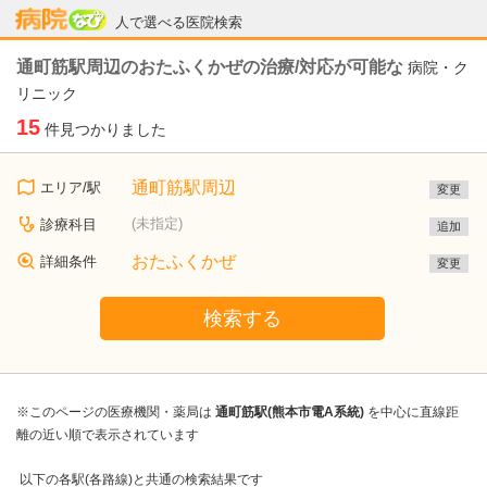
病院なび
人で選べる医院検索
通町筋駅周辺のおたふくかぜの治療/対応が可能な
病院・ク
リニック
15
件見つかりました
通町筋駅周辺
エリア/駅
変更
(未指定)
診療科目
追加
おたふくかぜ
詳細条件
変更
検索する
※このページの医療機関・薬局は
通町筋駅(熊本市電A系統)
を中心に直線距
離の近い順で表示されています
以下の各駅(各路線)と共通の検索結果です