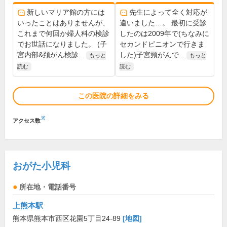
新しいマリア館の方には
先生によって全く対応が
いったことはありませんが、
違いました…。 最初に受診
これまで何回か婦人科の検診
したのは2009年で(ちなみに
でお世話になりました。 (子
セカンドピニオンで行きま
宮内部&頚がん検診...
した)子宮頸がんで...
もっと
もっと
読む
読む
この医院の詳細をみる
※
アクセス数
おがた小児科
所在地・電話番号
上熊本駅
熊本県熊本市西区花園5丁目24-89
[地図]