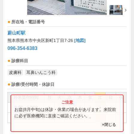
所在地・電話番号
蔚山町駅
熊本県熊本市中央区新町1丁目7-26
[地図]
096-354-6383
診療科目
皮膚科
耳鼻いんこう科
診療/受付時間・休診日
外来受付時間
月
火
水
木
金
土
日
祝
9:00～12:00
●
●
●
●
●
●
お盆(8月中旬)は休診・休業の場合があります。来院前
に必ず医療機関に直接ご確認ください。
14:00～17:30
●
●
●
●
×閉じる