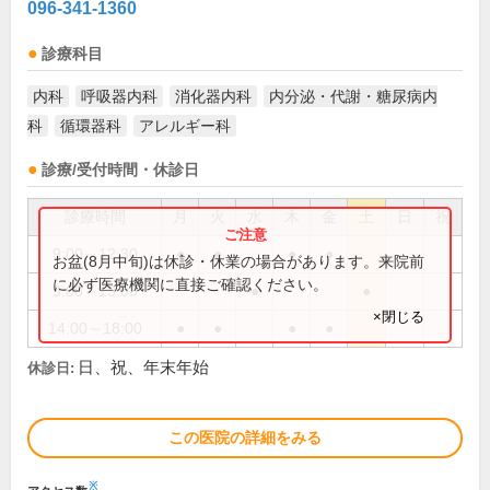
096-341-1360
診療科目
内科
呼吸器内科
消化器内科
内分泌・代謝・糖尿病内
科
循環器科
アレルギー科
診療/受付時間・休診日
診療時間
月
火
水
木
金
土
日
祝
9:00～12:30
●
●
●
●
お盆(8月中旬)は休診・休業の場合があります。来院前
に必ず医療機関に直接ご確認ください。
9:00～13:00
●
●
×閉じる
14:00～18:00
●
●
●
●
日、祝、年末年始
休診日:
この医院の詳細をみる
※