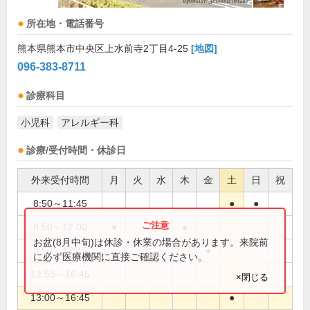
所在地・電話番号
熊本県熊本市中央区上水前寺2丁目4-25
[地図]
096-383-8711
診療科目
小児科
アレルギー科
診療/受付時間・休診日
外来受付時間
月
火
水
木
金
土
日
祝
8:50～11:45
●
●
8:50～12:00
●
●
●
お盆(8月中旬)は休診・休業の場合があります。来院前
8:50～12:45
●
に必ず医療機関に直接ご確認ください。
12:55～16:45
●
×閉じる
13:00～16:45
●