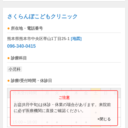
さくらんぼこどもクリニック
所在地・電話番号
熊本県熊本市中央区帯山1丁目25-1
[地図]
096-340-0415
診療科目
小児科
診療/受付時間・休診日
外来受付時間
月
火
水
木
金
土
日
祝
9:00～12:00
●
●
●
●
●
お盆(8月中旬)は休診・休業の場合があります。来院前
に必ず医療機関に直接ご確認ください。
9:00～13:00
●
×閉じる
15:00～18:00
●
●
●
●