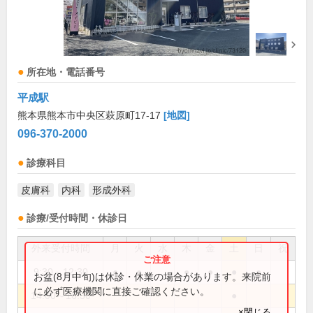
所在地・電話番号
平成駅
熊本県熊本市中央区萩原町17-17
[地図]
096-370-2000
診療科目
皮膚科
内科
形成外科
診療/受付時間・休診日
外来受付時間
月
火
水
木
金
土
日
祝
9:30～12:30
●
●
●
●
●
●
お盆(8月中旬)は休診・休業の場合があります。来院前
に必ず医療機関に直接ご確認ください。
14:00～16:30
●
×閉じる