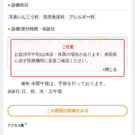
診療科目
耳鼻いんこう科
気管食道科
アレルギー科
診療/受付時間・休診日
外来受付時間
月
火
水
木
金
土
日
祝
9:00～12:30
●
●
●
●
●
●
お盆(8月中旬)は休診・休業の場合があります。来院前
に必ず医療機関に直接ご確認ください。
14:30～18:00
●
●
●
●
×閉じる
水曜午後は、手術を行っております。
備考:
日、祝、水・土午後
休診日:
この医院の詳細をみる
※
アクセス数