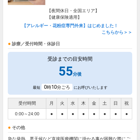
【夜間休日・全国エリア】
【健康保険適用】
【アレルギー・花粉症専門外来】はじめました！
こちらから＞＞
診療／受付時間・休診日
受診までの目安時間
55
分後
0
10
時
分ごろ
最短
にお呼びいたします
受付時間
月
火
水
木
金
土
日
祝
0:00～24:00
●
●
●
●
●
●
●
●
その他
急な発熱、悪天候など直接医療機関に掛かる事が困難な際にご