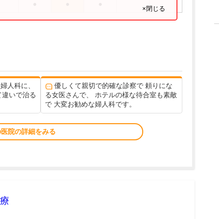
●
●
●
×閉じる
産婦人科に、
優しくて親切で的確な診察で 頼りにな
て違いで治る
る女医さんで、 ホテルの様な待合室も素敵
で 大変お勧めな婦人科です。
の医院の詳細をみる
療