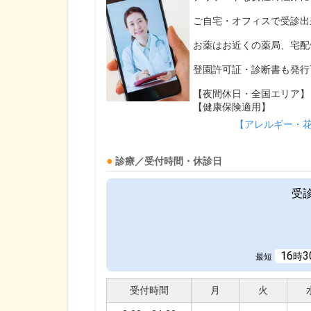
ご自宅・オフィスで受診出
お薬はお近くの薬局、宅配
登園許可証・診断書も発行
【夜間休日・全国エリア】
【健康保険適用】
【アレルギー・
診療／受付時間・休診日
受
16
3
時
最短
受付時間
月
火