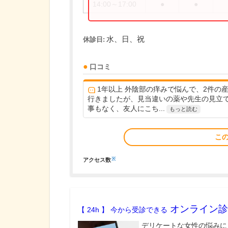
14:00～17:00
●
●
水、日、祝
休診日:
口コミ
1年以上 外陰部の痒みで悩んで、2件の
行きましたが、見当違いの薬や先生の見立
事もなく、友人にこち...
もっと読む
こ
※
アクセス数
オンライン診
【 24h 】 今から受診できる
デリケートな女性の悩みに