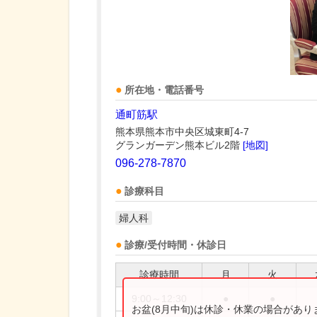
所在地・電話番号
通町筋駅
熊本県熊本市中央区城東町4-7
グランガーデン熊本ビル2階
[地図]
096-278-7870
診療科目
婦人科
診療/受付時間・休診日
診療時間
月
火
9:00～12:30
●
●
お盆(8月中旬)は休診・休業の場合があ