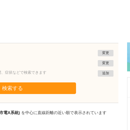
変更
変更
門、症状などで検索できます
追加
検索する
広島県広島市安佐南区
安佐南おなかの内科・内視鏡クリニック
市電A系統)
を中心に直線距離の近い順で表示されています
松本 健太
院長
取材記事
地域のかかりつけ医として、健康診断や人間ド