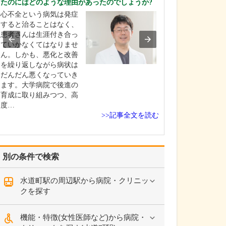
たのにはどのような理由があったのでしょうか?
てください。
心不全という病気は発症
産科としては、
すると治ることはなく、
きた赤ちゃんが
患者さんは生涯付き合っ
初の数日間を過
ていかなくてはなりませ
として「お母さ
ん。しかも、悪化と改善
にごく普通にリ
を繰り返しながら病状は
して過ごせる」
だんだん悪くなっていき
標にしています
ます。大学病院で後進の
んに対しては私
育成に取り組みつつ、高
フも、家族と接
度…
の…
>>記事全文を読む
別の条件で検索
水道町駅の周辺駅から病院・クリニッ
クを探す
機能・特徴(女性医師など)から病院・