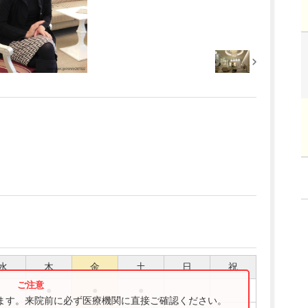
水
木
金
土
日
祝
●
●
●
ります。来院前に必ず医療機関に直接ご確認ください。