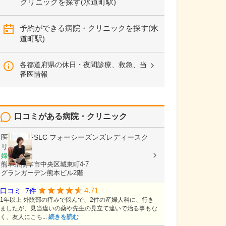
クリニックを探す(水道町駅)
予約ができる病院・クリニックを探す(水
道町駅)
各都道府県の休日・夜間診療、救急、当
番医情報
口コミがある病院・クリニック
医療法人FSLC
フォーシーズンズレディースク
リニック
婦人科
熊本県熊本市中央区城東町4-7
グランガーデン熊本ビル2階
4.71
口コミ: 7件
1年以上 外陰部の痒みで悩んで、2件の産婦人科に、行き
ましたが、見当違いの薬や先生の見立て違いで治る事もな
く、友人にこち...
続きを読む