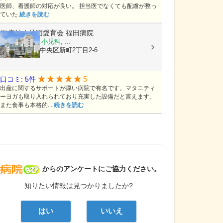
医師、看護師の対応が良い。 担当医でなくても配慮が整っ
ていた
続きを読む
医療法人社団愛育会
福田病院
産科, 婦人科, 小児科, ...
熊本県熊本市中央区新町2丁目2-6
5
口コミ: 5件
出産に関するサポートが厚い病院で有名です。マタニティ
ーヨガも取り入れられており充実した設備だと言えます。
また食事も本格的...
続きを読む
病院なび
からのアンケートにご協力ください。
知りたい情報は見つかりましたか?
はい
いいえ