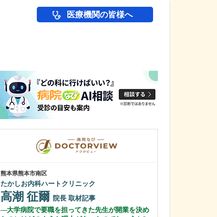
医療機関の皆様へ
医師(ドクター)の
熊本県熊本市南区
愛知県岡崎市
たかしお内科ハートクリニック
田那村産婦人科
高潮 征爾
田那村 淳
院長
取材記事
大学病院で要職を担ってきた先生が開業を決め
日々の診療にお