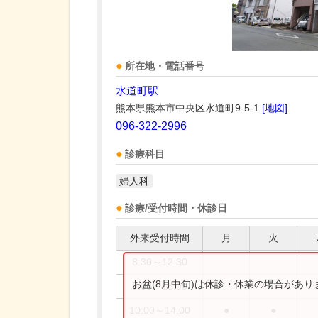
所在地・電話番号
水道町駅
熊本県熊本市中央区水道町9-5-1
[地図]
096-322-2996
診療科目
婦人科
診療/受付時間・休診日
外来受付時間
月
火
8:30～12:30
お盆(8月中旬)は休診・休業の場合があ
9:00～18:00
10:00～14:00
●
●