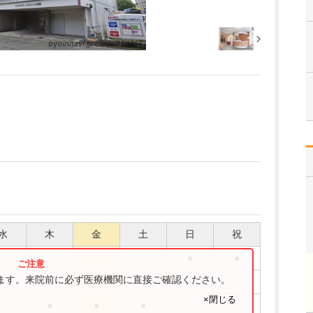
水
木
金
土
日
祝
●
●
ります。来院前に必ず医療機関に直接ご確認ください。
●
×閉じる
●
●
●