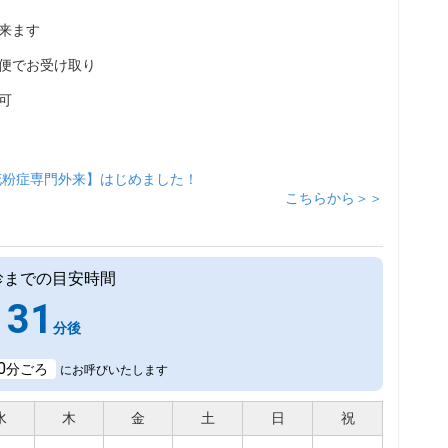
来ます
便でお受け取り
可
花粉症専門外来】はじめました！
こちらから＞＞
診までの目安時間
31
分後
0
分ごろ
にお呼びいたします
水
木
金
土
日
祝