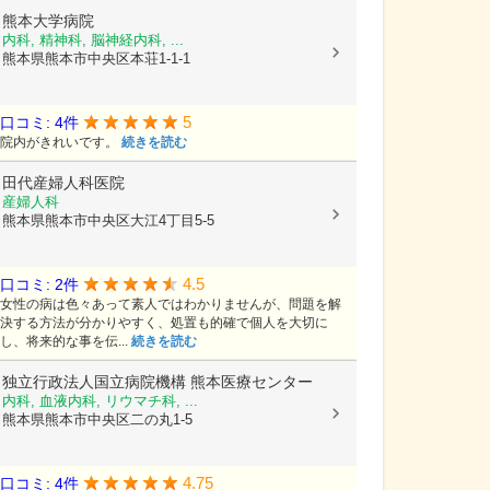
熊本大学病院
内科, 精神科, 脳神経内科, ...
熊本県熊本市中央区本荘1-1-1
5
口コミ: 4件
院内がきれいです。
続きを読む
田代産婦人科医院
産婦人科
熊本県熊本市中央区大江4丁目5-5
4.5
口コミ: 2件
女性の病は色々あって素人ではわかりませんが、問題を解
決する方法が分かりやすく、処置も的確で個人を大切に
し、将来的な事を伝...
続きを読む
独立行政法人国立病院機構
熊本医療センター
内科, 血液内科, リウマチ科, ...
熊本県熊本市中央区二の丸1-5
4.75
口コミ: 4件