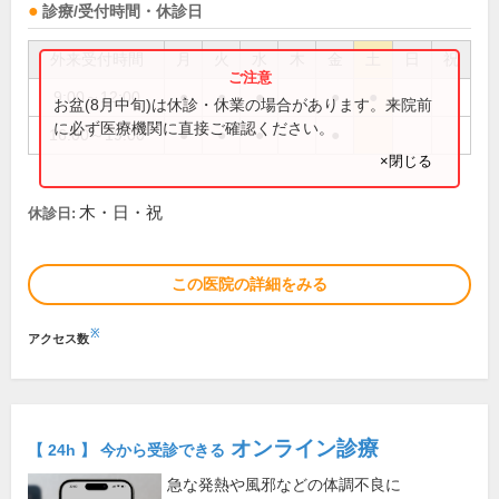
診療/受付時間・休診日
外来受付時間
月
火
水
木
金
土
日
祝
9:00～12:00
●
●
●
●
●
お盆(8月中旬)は休診・休業の場合があります。来院前
に必ず医療機関に直接ご確認ください。
16:00～19:00
●
●
●
●
×閉じる
木・日・祝
休診日:
この医院の詳細をみる
※
アクセス数
オンライン診療
【 24h 】 今から受診できる
急な発熱や風邪などの体調不良に