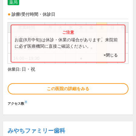
薬局
診療/受付時間・休診日
営業時間
月
火
水
木
金
土
日
祝
9:00～13:30
●
お盆(8月中旬)は休診・休業の場合があります。来院前
に必ず医療機関に直接ご確認ください。
9:00～19:30
●
●
●
●
×閉じる
16:00～19:30
●
日・祝
休業日:
この医院の詳細をみる
※
アクセス数
みやちファミリー歯科