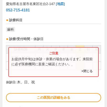
愛知県名古屋市名東区社台2-147
[地図]
052-715-4181
診療科目
歯科
診療/受付時間・休診日
診療時間
月
火
水
木
金
土
日
祝
9:30～12:30
●
●
●
●
●
お盆(8月中旬)は休診・休業の場合があります。来院前
に必ず医療機関に直接ご確認ください。
14:30～19:00
●
●
●
●
×閉じる
木、日、祝
休診日:
この医院の詳細をみる