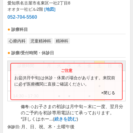
愛知県名古屋市名東区一社2丁目8
オオタ一社ビル2階
[地図]
052-704-5560
診療科目
心療内科
児童精神科
精神科
診療/受付時間・休診日
診療時間
月
火
水
木
金
土
日
祝
9:30～12:30
●
●
●
お盆(8月中旬)は休診・休業の場合があります。来院前
に必ず医療機関に直接ご確認ください。
9:30～13:00
●
●
×閉じる
14:30～17:30
●
●
●
◇お子さまの初診は月中旬～末に一度、翌月分
備考:
のご予約を初診専用電話にて承っております。
*詳しくはホー...(
続きを読む
)
月、日、祝、木・土曜午後
休診日: