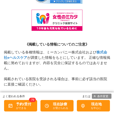
《掲載している情報についてのご注意》
掲載している各種情報は、ミーカンパニー株式会社および
株式会
社eヘルスケア
が調査した情報をもとにしています。 正確な情報掲
載に努めておりますが、内容を完全に保証するものではありませ
ん。
掲載されている医院を受診される場合は、事前に必ず該当の医院
に直接ご確認ください。
当サービスによって生じた損害について、ミーカンパニー株式会
条件変更
79
社および
株式会社eヘルスケア
ではその賠償の責任を一切負わない
予約/受付
現在診療
現在地
ものとします。