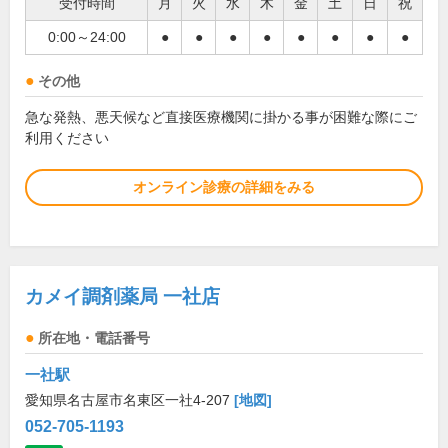
受付時間
月
火
水
木
金
土
日
祝
0:00～24:00
●
●
●
●
●
●
●
●
その他
急な発熱、悪天候など直接医療機関に掛かる事が困難な際にご
利用ください
オンライン診療の詳細をみる
カメイ調剤薬局 一社店
所在地・電話番号
一社駅
愛知県名古屋市名東区一社4-207
[地図]
052-705-1193