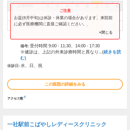
診療時間
月
火
水
木
金
土
日
祝
9:00～12:00
●
●
●
●
●
お盆(8月中旬)は休診・休業の場合があります。来院前
に必ず医療機関に直接ご確認ください。
14:00～18:00
●
●
●
●
×閉じる
受付時間 9:00 - 11:30、14:00 - 17:30
備考:
※健診は、上記の外来診療時間と異なり...(
続きを読
む
)
水、日、祝
休診日:
この医院の詳細をみる
※
アクセス数
一社駅前こばやしレディースクリニック