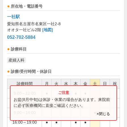
所在地・電話番号
一社駅
愛知県名古屋市名東区一社2-8
オオタ一社ビル2階
[地図]
052-702-5884
診療科目
産婦人科
診療/受付時間・休診日
診療時間
月
火
水
木
金
土
日
祝
9:00～12:00
●
●
●
お盆(8月中旬)は休診・休業の場合があります。来院前
9:00～13:00
●
に必ず医療機関に直接ご確認ください。
9:00～14:00
●
×閉じる
16:00～19:00
●
●
●
●