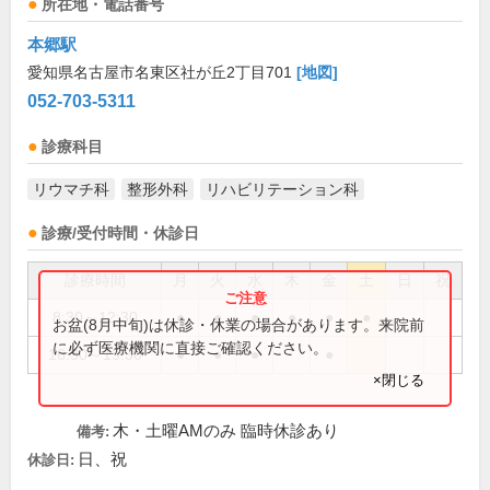
所在地・電話番号
本郷駅
愛知県名古屋市名東区社が丘2丁目701
[地図]
052-703-5311
診療科目
リウマチ科
整形外科
リハビリテーション科
診療/受付時間・休診日
診療時間
月
火
水
木
金
土
日
祝
8:30～12:30
●
●
●
●
●
●
お盆(8月中旬)は休診・休業の場合があります。来院前
に必ず医療機関に直接ご確認ください。
16:30～19:30
●
●
●
●
×閉じる
木・土曜AMのみ 臨時休診あり
備考:
日、祝
休診日: