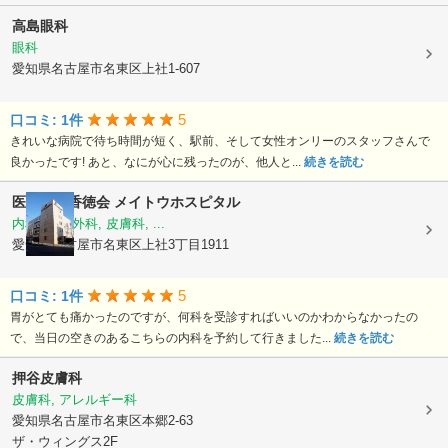
高島眼科
眼科
愛知県名古屋市名東区上社1-607
5
口コミ: 1件
きれいな病院で待ち時間が短く、駅前、そして女性オンリーのスタッフさんで
良かったです! あと、なにが心に残ったのが、他人と...
続きを読む
医療法人香徳会
メイトウホスピタル
内科, 整形外科, 皮膚科, ...
愛知県名古屋市名東区上社3丁目1911
5
口コミ: 1件
胃がとても痛かったのですが、何科を受診すればいいのかわからなかったの
で、当日の空きのあるこちらの内科を予約して行きました...
続きを読む
押谷皮膚科
皮膚科, アレルギー科
愛知県名古屋市名東区本郷2-63
ザ・ウィングス2F