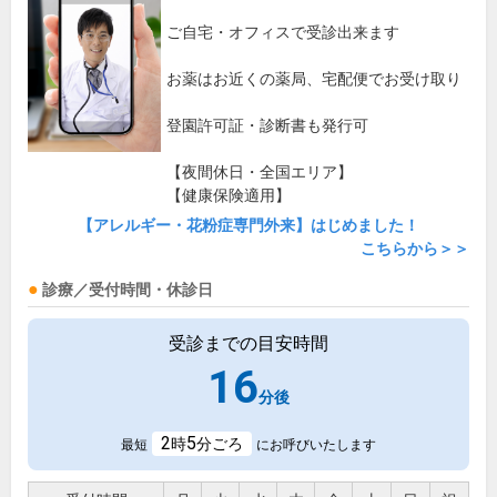
ご自宅・オフィスで受診出来ます
お薬はお近くの薬局、宅配便でお受け取り
登園許可証・診断書も発行可
【夜間休日・全国エリア】
【健康保険適用】
【アレルギー・花粉症専門外来】はじめました！
こちらから＞＞
診療／受付時間・休診日
受診までの目安時間
16
分後
2
5
時
分ごろ
最短
にお呼びいたします