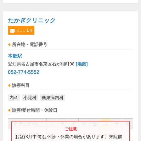
たかぎクリニック
1
口コミ
件
所在地・電話番号
本郷駅
愛知県名古屋市名東区石が根町98
[地図]
052-774-5552
診療科目
内科
小児科
糖尿病内科
診療/受付時間・休診日
外来受付時間
月
火
水
木
金
土
日
祝
9:00～12:30
●
●
●
●
●
●
お盆(8月中旬)は休診・休業の場合があります。来院前