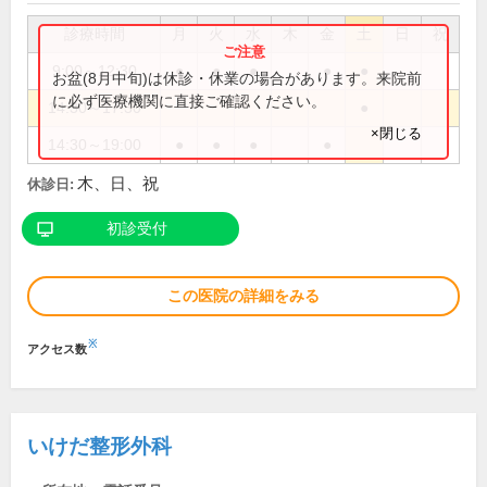
診療時間
月
火
水
木
金
土
日
祝
9:00～12:30
●
●
●
●
●
お盆(8月中旬)は休診・休業の場合があります。来院前
に必ず医療機関に直接ご確認ください。
14:30～17:30
●
×閉じる
14:30～19:00
●
●
●
●
木、日、祝
休診日:
初診受付
この医院の詳細をみる
※
アクセス数
いけだ整形外科