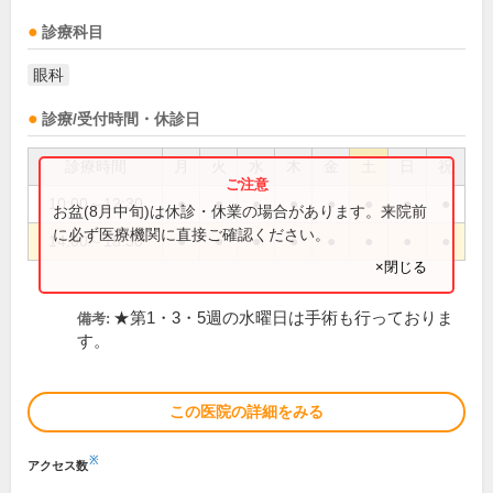
診療科目
眼科
診療/受付時間・休診日
診療時間
月
火
水
木
金
土
日
祝
10:00～12:30
●
●
●
●
●
●
●
●
お盆(8月中旬)は休診・休業の場合があります。来院前
に必ず医療機関に直接ご確認ください。
14:00～18:30
●
●
●
●
●
●
●
●
×閉じる
★第1・3・5週の水曜日は手術も行っておりま
備考:
す。
この医院の詳細をみる
※
アクセス数