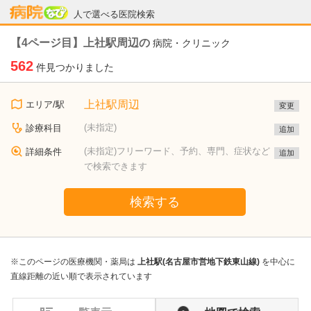
病院なび
人で選べる医院検索
【4ページ目】上社駅周辺の
病院・クリニック
562
件見つかりました
上社駅周辺
エリア/駅
変更
(未指定)
診療科目
追加
(未指定)フリーワード、予約、専門、症状など
詳細条件
追加
で検索できます
検索する
※このページの医療機関・薬局は
上社駅(名古屋市営地下鉄東山線)
を中心に
直線距離の近い順で表示されています