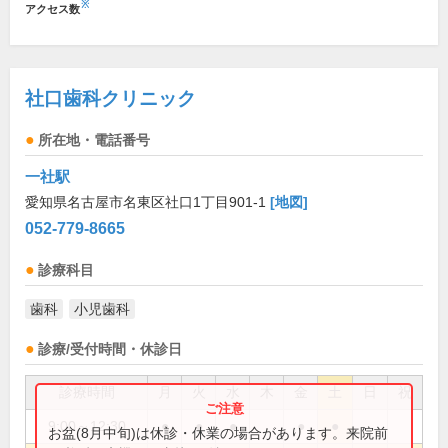
※
アクセス数
社口歯科クリニック
所在地・電話番号
一社駅
愛知県名古屋市名東区社口1丁目901-1
[地図]
052-779-8665
診療科目
歯科
小児歯科
診療/受付時間・休診日
診療時間
月
火
水
木
金
土
日
祝
9:00～12:30
●
●
●
●
●
お盆(8月中旬)は休診・休業の場合があります。来院前