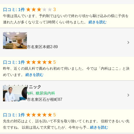
3
口コミ: 1件
午後は混んでいます、予約制ではないので終わり頃から駆け込みの様に子供を
連れた人が多くなり立って1時間くらい待ちました。
続きを読む
竹内内科
内科, 小児科
愛知県名古屋市名東区本郷2-89
5
口コミ: 1件
昨年、近くの婦人科で薦められ初めて伺いました。 今では「内科はここ」と決
めています。
続きを読む
おおくまクリニック
内科, 循環器内科, 糖尿病内科
愛知県名古屋市名東区石が根町87
5
口コミ: 1件
先生の対応はよく、話を訊いて不安を取り除いてくれます。 信頼できるいい先
生ですね。 以前は混んで大変でしたが、今年から予...
続きを読む