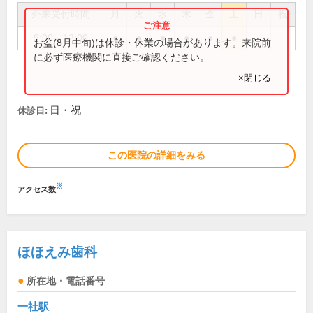
外来受付時間
月
火
水
木
金
土
日
祝
9:00～12:00
●
●
●
●
●
●
お盆(8月中旬)は休診・休業の場合があります。来院前
に必ず医療機関に直接ご確認ください。
×閉じる
日・祝
休診日:
この医院の詳細をみる
※
アクセス数
ほほえみ歯科
所在地・電話番号
一社駅