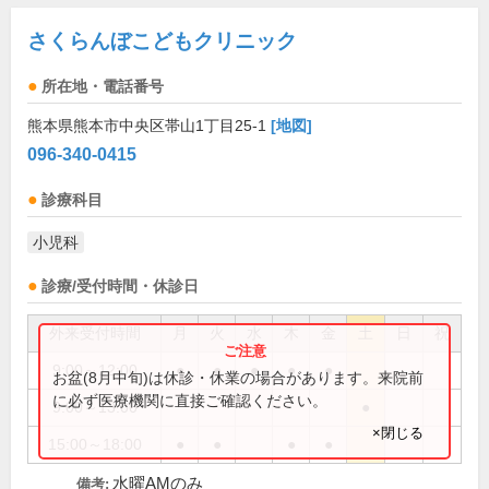
さくらんぼこどもクリニック
所在地・電話番号
熊本県熊本市中央区帯山1丁目25-1
[地図]
096-340-0415
診療科目
小児科
診療/受付時間・休診日
外来受付時間
月
火
水
木
金
土
日
祝
9:00～12:00
●
●
●
●
●
お盆(8月中旬)は休診・休業の場合があります。来院前
に必ず医療機関に直接ご確認ください。
9:00～13:00
●
×閉じる
15:00～18:00
●
●
●
●
水曜AMのみ
備考: