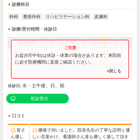
診療科目
外科
整形外科
リハビリテーション科
皮膚科
診療/受付時間・休診日
診療時間
月
火
水
木
金
土
日
祝
9:00～12:30
●
●
●
●
●
●
お盆(8月中旬)は休診・休業の場合があります。来院前
に必ず医療機関に直接ご確認ください。
14:00～17:30
●
●
●
●
×閉じる
水・土午後、日、祝
休診日:
初診受付
口コミ
皆さ
腰痛で伺いました。院長先生の丁寧な説明と優
ん優し
しい言葉かけ、看護師さん達も優しく接して頂き