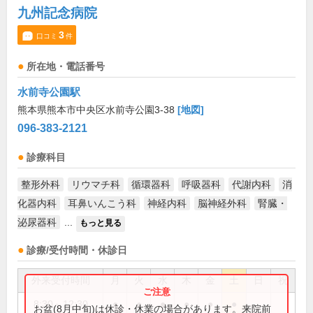
九州記念病院
3
口コミ
件
所在地・電話番号
水前寺公園駅
熊本県熊本市中央区水前寺公園3-38
[地図]
096-383-2121
診療科目
整形外科
リウマチ科
循環器科
呼吸器科
代謝内科
消
化器内科
耳鼻いんこう科
神経内科
脳神経外科
腎臓・
泌尿器科
...
もっと見る
診療/受付時間・休診日
外来受付時間
月
火
水
木
金
土
日
祝
8:30～12:30
●
●
●
●
●
●
お盆(8月中旬)は休診・休業の場合があります。来院前