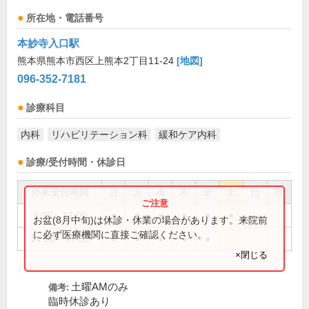
所在地・電話番号
本妙寺入口駅
熊本県熊本市西区上熊本2丁目11-24
[地図]
096-352-7181
診療科目
内科
リハビリテーション科
緩和ケア内科
診療/受付時間・休診日
外来受付時間
月
火
水
木
金
土
日
祝
9:00～12:00
●
●
●
●
●
●
お盆(8月中旬)は休診・休業の場合があります。来院前
に必ず医療機関に直接ご確認ください。
14:00～17:00
●
●
●
●
●
×閉じる
土曜AMのみ
備考:
臨時休診あり