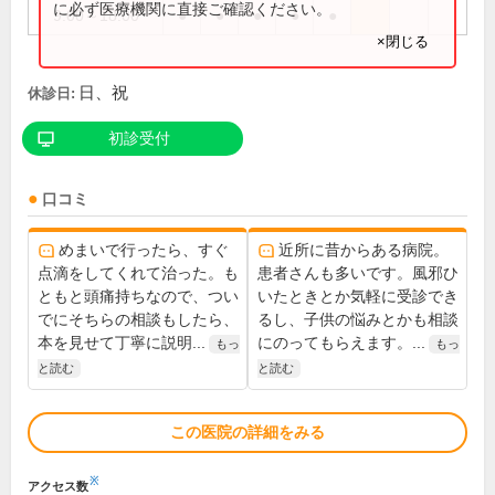
に必ず医療機関に直接ご確認ください。
9:00～18:00
●
●
●
●
●
×閉じる
日、祝
休診日:
初診受付
口コミ
めまいで行ったら、すぐ
近所に昔からある病院。
点滴をしてくれて治った。も
患者さんも多いです。風邪ひ
ともと頭痛持ちなので、つい
いたときとか気軽に受診でき
でにそちらの相談もしたら、
るし、子供の悩みとかも相談
本を見せて丁寧に説明...
にのってもらえます。...
もっ
もっ
と読む
と読む
この医院の詳細をみる
※
アクセス数