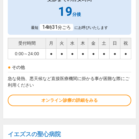
19
分後
14
31
時
分ごろ
最短
にお呼びいたします
受付時間
月
火
水
木
金
土
日
祝
0:00～24:00
●
●
●
●
●
●
●
●
その他
急な発熱、悪天候など直接医療機関に掛かる事が困難な際にご
利用ください
オンライン診療の詳細をみる
イエズスの聖心病院