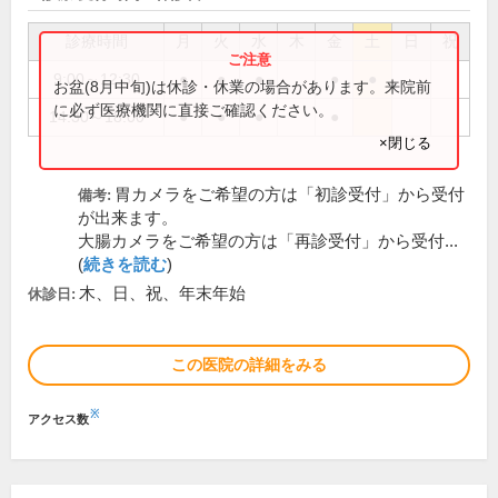
診療時間
月
火
水
木
金
土
日
祝
9:00～12:30
●
●
●
●
●
お盆(8月中旬)は休診・休業の場合があります。来院前
に必ず医療機関に直接ご確認ください。
14:30～18:00
●
●
●
●
×閉じる
胃カメラをご希望の方は「初診受付」から受付
備考:
が出来ます。
大腸カメラをご希望の方は「再診受付」から受付...
(
続きを読む
)
木、日、祝、年末年始
休診日:
この医院の詳細をみる
※
アクセス数