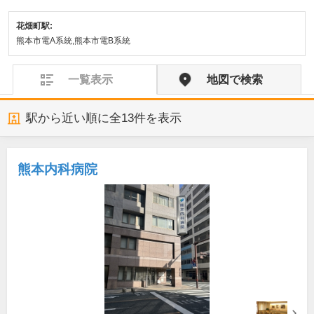
花畑町駅:
熊本市電A系統,熊本市電B系統
一覧表示
地図で検索
駅から近い順に全
13
件を表示
熊本内科病院