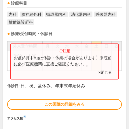
診療科目
内科
脳神経外科
循環器内科
消化器内科
呼吸器内科
放射線診断科
診療/受付時間・休診日
外来受付時間
月
火
水
木
金
土
日
祝
9:00～11:30
●
●
●
●
●
●
お盆(8月中旬)は休診・休業の場合があります。来院前
に必ず医療機関に直接ご確認ください。
13:30～17:00
●
●
●
●
●
×閉じる
日、祝、盆休み、年末末年始休み
休診日:
この医院の詳細をみる
※
アクセス数