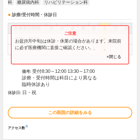
科
糖尿病内科
リハビリテーション科
診療/受付時間・休診日
外来受付時間
月
火
水
木
金
土
日
祝
9:00～12:00
●
●
●
●
●
●
お盆(8月中旬)は休診・休業の場合があります。来院前
に必ず医療機関に直接ご確認ください。
14:00～17:00
●
●
●
●
●
●
×閉じる
受付8:30～12:00 13:30～17:00
備考:
診療・受付時間は科目により異なる
臨時休診あり
日・祝
休診日:
この医院の詳細をみる
※
アクセス数