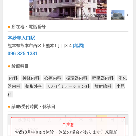
所在地・電話番号
本妙寺入口駅
熊本県熊本市西区上熊本1丁目3-4
[地図]
096-325-1331
診療科目
内科
神経内科
心療内科
循環器内科
呼吸器内科
消化
器内科
整形外科
リハビリテーション科
放射線科
小児
科
診療/受付時間・休診日
診療時間
月
火
水
木
金
土
日
祝
9:00～13:00
●
お盆(8月中旬)は休診・休業の場合があります。来院前