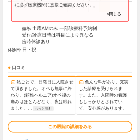
に必ず医療機関に直接ご確認ください。
13:30～17:00
●
●
●
●
●
×閉じる
土曜AMのみ 一部診療科予約制
備考:
受付/診療日時は科目により異なる
臨時休診あり
日・祝
休診日:
口コミ
私ごとで、日曜日に入院させ
色んな科があり、充実
て頂きました。オペも無事に終
した診療を受けられま
わり、(頚椎ヘルニア)オペ後の
す。また、入院時の看護
痛みはほとんどなく、夜は眠れ
もしっかりとされてい
ました。...
て、安心感があります。
もっと読む
この医院の詳細をみる