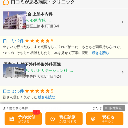
口コミがある病院・クリニック
医療法人陽光会
上熊本内科
内科, 神経内科, 心療内科, ...
熊本県熊本市西区上熊本1丁目3-4
5
口コミ: 2件
めまいで行ったら、すぐ点滴をしてくれて治った。もともと頭痛持ちなので、
ついでにそちらの相談もしたら、本を見せて丁寧に説明...
続きを読む
医療法人
竹下外科整形外科医院
外科, 整形外科, リハビリテーション科, ...
熊本県熊本市中央区大江5丁目4-24
5
口コミ: 5件
皆さん優しく良かった
続きを読む
条件変更
医療法人社団美銀
稲葉内科医院
6
内科, 胃腸科, 循環器科, ...
予約/受付
現在診療
現在地
熊本県熊本市西区花園1丁目20-60