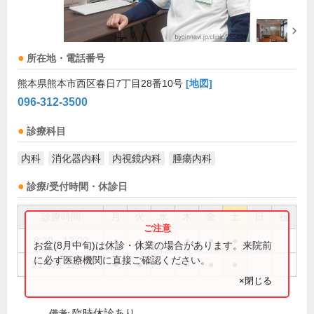
所在地・電話番号
熊本県熊本市西区春日7丁目28番10号
[地図]
096-312-3500
診療科目
内科
消化器内科
内視鏡内科
腫瘍内科
診療/受付時間・休診日
診療時間
月
火
水
木
金
土
日
祝
8:30～12:00
●
●
●
●
●
お盆(8月中旬)は休診・休業の場合があります。来院前
に必ず医療機関に直接ご確認ください。
13:30～18:00
●
●
●
●
●
×閉じる
臨時休診あり
備考: