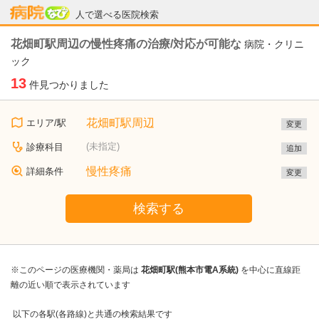
病院なび
人で選べる医院検索
花畑町駅周辺の慢性疼痛の治療/対応が可能な
病院・クリニ
ック
13
件見つかりました
花畑町駅周辺
エリア/駅
変更
(未指定)
診療科目
追加
慢性疼痛
詳細条件
変更
検索する
※このページの医療機関・薬局は
花畑町駅(熊本市電A系統)
を中心に直線距
離の近い順で表示されています
以下の各駅(各路線)と共通の検索結果です