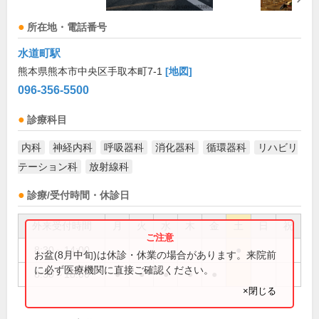
所在地・電話番号
水道町駅
熊本県熊本市中央区手取本町7-1
[地図]
096-356-5500
診療科目
内科
神経内科
呼吸器科
消化器科
循環器科
リハビリ
テーション科
放射線科
診療/受付時間・休診日
外来受付時間
月
火
水
木
金
土
日
祝
8:30～14:00
●
お盆(8月中旬)は休診・休業の場合があります。来院前
に必ず医療機関に直接ご確認ください。
8:30～18:00
●
●
●
●
●
×閉じる