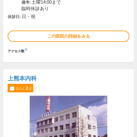
土曜14:00まで
備考:
臨時休診あり
日・祝
休診日:
この医院の詳細をみる
※
アクセス数
上熊本内科
2
口コミ
件