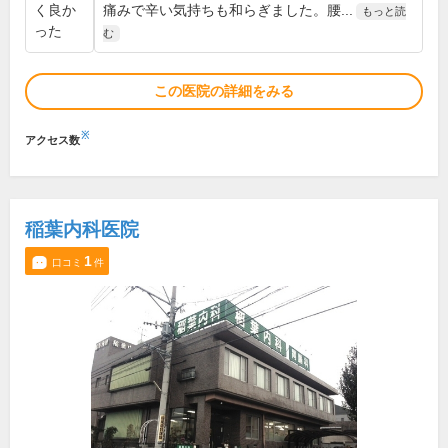
く良か
痛みで辛い気持ちも和らぎました。腰...
もっと読
った
む
この医院の詳細をみる
※
アクセス数
稲葉内科医院
1
口コミ
件