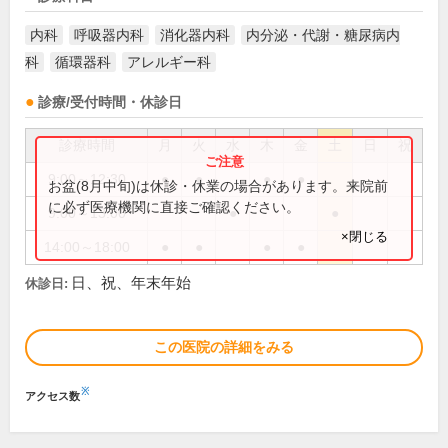
内科
呼吸器内科
消化器内科
内分泌・代謝・糖尿病内
科
循環器科
アレルギー科
診療/受付時間・休診日
診療時間
月
火
水
木
金
土
日
祝
9:00～12:30
●
●
●
●
お盆(8月中旬)は休診・休業の場合があります。来院前
に必ず医療機関に直接ご確認ください。
9:00～13:00
●
●
×閉じる
14:00～18:00
●
●
●
●
日、祝、年末年始
休診日:
この医院の詳細をみる
※
アクセス数