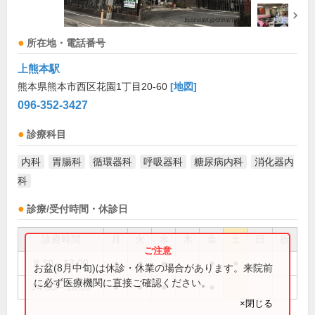
所在地・電話番号
上熊本駅
熊本県熊本市西区花園1丁目20-60
[地図]
096-352-3427
診療科目
内科
胃腸科
循環器科
呼吸器科
糖尿病内科
消化器内
科
診療/受付時間・休診日
診療時間
月
火
水
木
金
土
日
祝
8:30～13:00
●
●
●
●
●
お盆(8月中旬)は休診・休業の場合があります。来院前
に必ず医療機関に直接ご確認ください。
14:30～18:00
●
●
●
●
×閉じる