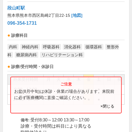
段山町駅
熊本県熊本市西区島崎2丁目22-15
[地図]
096-354-1731
診療科目
内科
神経内科
呼吸器科
消化器科
循環器科
整形外
科
糖尿病内科
リハビリテーション科
診療/受付時間・休診日
外来受付時間
月
火
水
木
金
土
日
祝
9:00～12:00
●
●
●
●
●
●
お盆(8月中旬)は休診・休業の場合があります。来院前
に必ず医療機関に直接ご確認ください。
14:00～17:00
●
●
●
●
●
●
×閉じる
受付8:30～12:00 13:30～17:00
備考:
診療・受付時間は科目により異なる