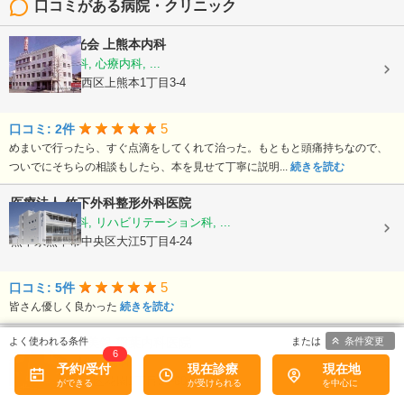
口コミがある病院・クリニック
医療法人陽光会
上熊本内科
内科, 神経内科, 心療内科, ...
熊本県熊本市西区上熊本1丁目3-4
5
口コミ: 2件
めまいで行ったら、すぐ点滴をしてくれて治った。もともと頭痛持ちなので、
ついでにそちらの相談もしたら、本を見せて丁寧に説明...
続きを読む
医療法人
竹下外科整形外科医院
外科, 整形外科, リハビリテーション科, ...
熊本県熊本市中央区大江5丁目4-24
5
口コミ: 5件
皆さん優しく良かった
続きを読む
条件変更
医療法人社団美銀
稲葉内科医院
6
内科, 胃腸科, 循環器科, ...
予約/受付
現在診療
現在地
熊本県熊本市西区花園1丁目20-60