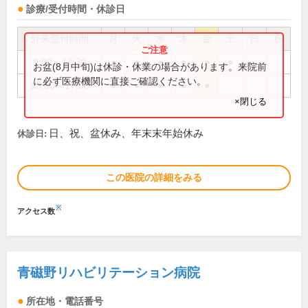
診療/受付時間・休診日
外来受付時間
月
火
水
木
金
土
日
祝
9:00～11:30
●
●
●
●
●
●
お盆(8月中旬)は休診・休業の場合があります。来院前
に必ず医療機関に直接ご確認ください。
13:30～17:00
●
●
●
●
●
×閉じる
日、祝、盆休み、年末末年始休み
休診日:
この医院の詳細をみる
※
アクセス数
青磁野リハビリテーション病院
所在地・電話番号