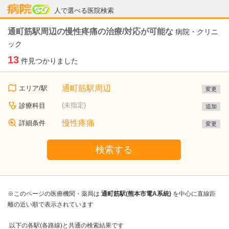
病院なび
人で選べる医院検索
通町筋駅周辺の慢性疼痛の治療/対応が可能な
病院・クリニ
ック
13
件見つかりました
通町筋駅周辺
エリア/駅
変更
(未指定)
診療科目
追加
慢性疼痛
詳細条件
変更
検索する
※このページの医療機関・薬局は
通町筋駅(熊本市電A系統)
を中心に直線距
離の近い順で表示されています
以下の各駅(各路線)と共通の検索結果です