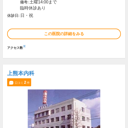
土曜14:00まで
備考:
臨時休診あり
日・祝
休診日:
この医院の詳細をみる
※
アクセス数
上熊本内科
2
口コミ
件