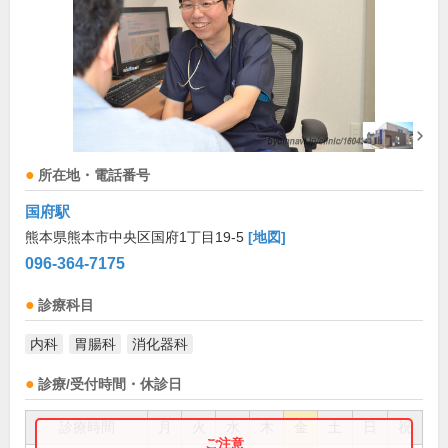
所在地・電話番号
国府駅
熊本県熊本市中央区国府1丁目19-5
[地図]
096-364-7175
診療科目
内科
胃腸科
消化器科
診療/受付時間・休診日
診療時間
月
火
水
木
金
土
日
祝