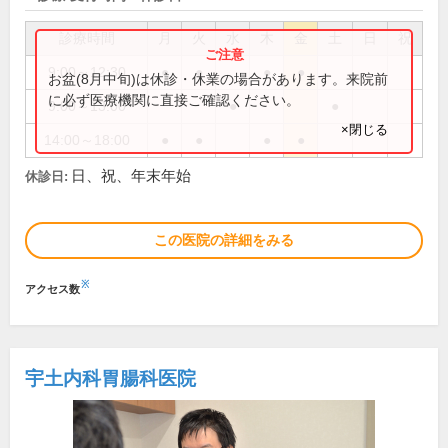
診療時間
月
火
水
木
金
土
日
祝
9:00～12:30
●
●
●
●
お盆(8月中旬)は休診・休業の場合があります。来院前
に必ず医療機関に直接ご確認ください。
9:00～13:00
●
●
×閉じる
14:00～18:00
●
●
●
●
日、祝、年末年始
休診日:
この医院の詳細をみる
※
アクセス数
宇土内科胃腸科医院