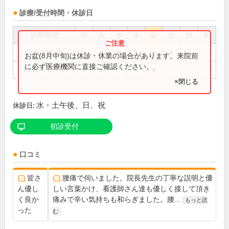
診療/受付時間・休診日
診療時間
月
火
水
木
金
土
日
祝
9:00～12:30
●
●
●
●
●
●
お盆(8月中旬)は休診・休業の場合があります。来院前
に必ず医療機関に直接ご確認ください。
14:00～17:30
●
●
●
●
×閉じる
水・土午後、日、祝
休診日:
初診受付
口コミ
皆さ
腰痛で伺いました。院長先生の丁寧な説明と優
ん優し
しい言葉かけ、看護師さん達も優しく接して頂き
く良か
痛みで辛い気持ちも和らぎました。腰...
もっと読
った
む