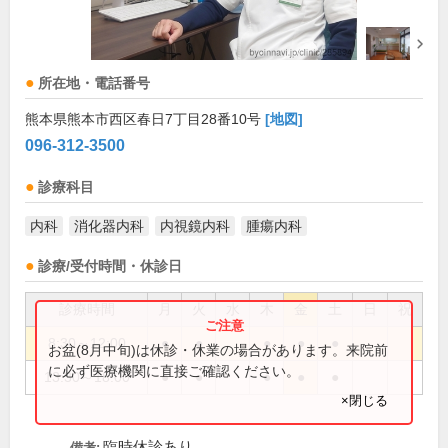
所在地・電話番号
熊本県熊本市西区春日7丁目28番10号
[地図]
096-312-3500
診療科目
内科
消化器内科
内視鏡内科
腫瘍内科
診療/受付時間・休診日
診療時間
月
火
水
木
金
土
日
祝
8:30～12:00
●
●
●
●
●
お盆(8月中旬)は休診・休業の場合があります。来院前
に必ず医療機関に直接ご確認ください。
13:30～18:00
●
●
●
●
●
×閉じる
臨時休診あり
備考: