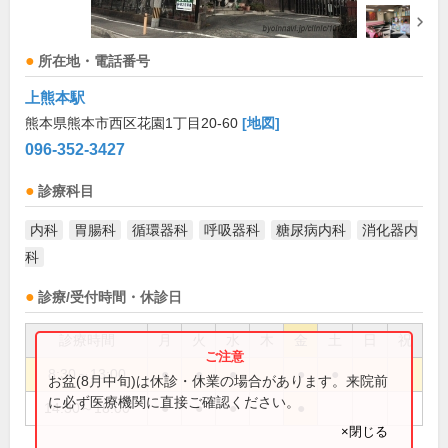
所在地・電話番号
上熊本駅
熊本県熊本市西区花園1丁目20-60
[地図]
096-352-3427
診療科目
内科
胃腸科
循環器科
呼吸器科
糖尿病内科
消化器内
科
診療/受付時間・休診日
診療時間
月
火
水
木
金
土
日
祝
8:30～13:00
●
●
●
●
●
お盆(8月中旬)は休診・休業の場合があります。来院前
に必ず医療機関に直接ご確認ください。
14:30～18:00
●
●
●
●
×閉じる