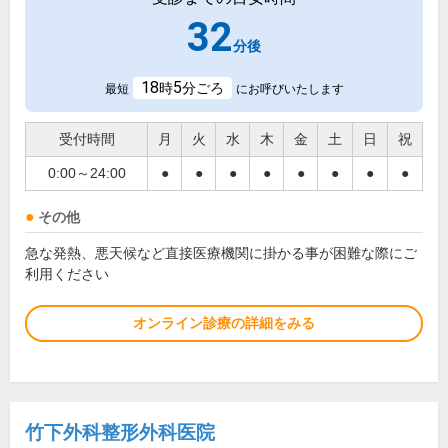
32
分後
18
5
時
分ごろ
最短
にお呼びいたします
受付時間
月
火
水
木
金
土
日
祝
0:00～24:00
●
●
●
●
●
●
●
●
その他
急な発熱、悪天候など直接医療機関に掛かる事が困難な際にご
利用ください
オンライン診療の詳細をみる
竹下外科整形外科医院