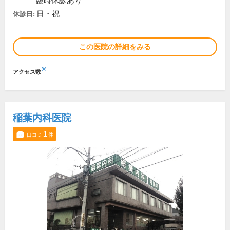
臨時休診あり
日・祝
休診日:
この医院の詳細をみる
※
アクセス数
稲葉内科医院
1
口コミ
件