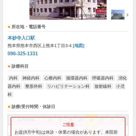
所在地・電話番号
本妙寺入口駅
熊本県熊本市西区上熊本1丁目3-4
[地図]
096-325-1331
診療科目
内科
神経内科
心療内科
循環器内科
呼吸器内科
消化
器内科
整形外科
リハビリテーション科
放射線科
小児
科
診療/受付時間・休診日
診療時間
月
火
水
木
金
土
日
祝
9:00～13:00
●
お盆(8月中旬)は休診・休業の場合があります。来院前