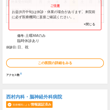
外来受付時間
月
火
水
木
金
土
日
祝
9:00～12:00
●
●
●
●
●
●
お盆(8月中旬)は休診・休業の場合があります。来院前
に必ず医療機関に直接ご確認ください。
14:00～17:00
●
●
●
●
●
×閉じる
土曜AMのみ
備考:
臨時休診あり
日、祝
休診日:
この医院の詳細をみる
※
アクセス数
西村内科・脳神経外科病院
情報認証済み
医療機関による