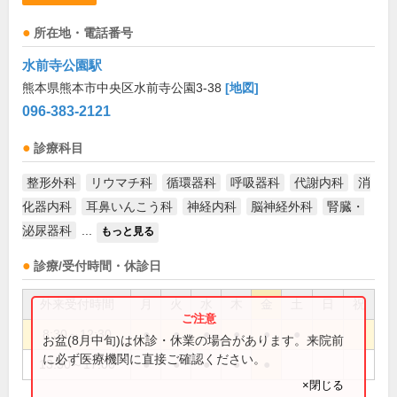
所在地・電話番号
水前寺公園駅
熊本県熊本市中央区水前寺公園3-38
[地図]
096-383-2121
診療科目
整形外科
リウマチ科
循環器科
呼吸器科
代謝内科
消
化器内科
耳鼻いんこう科
神経内科
脳神経外科
腎臓・
泌尿器科
...
もっと見る
診療/受付時間・休診日
外来受付時間
月
火
水
木
金
土
日
祝
8:30～12:30
●
●
●
●
●
●
お盆(8月中旬)は休診・休業の場合があります。来院前
に必ず医療機関に直接ご確認ください。
13:30～17:00
●
●
●
●
●
×閉じる