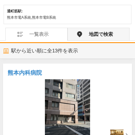
通町筋駅:
熊本市電A系統,熊本市電B系統
一覧表示
地図で検索
駅から近い順に全
13
件を表示
熊本内科病院