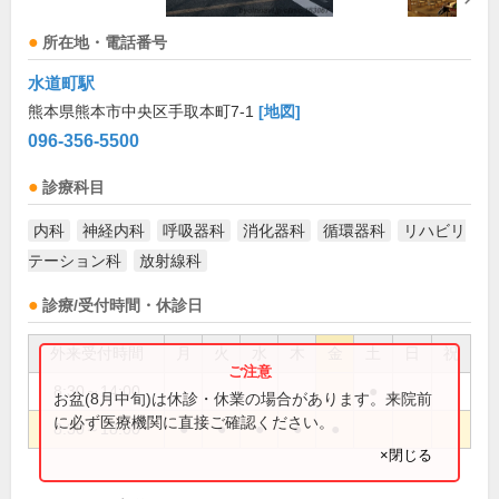
所在地・電話番号
水道町駅
熊本県熊本市中央区手取本町7-1
[地図]
096-356-5500
診療科目
内科
神経内科
呼吸器科
消化器科
循環器科
リハビリ
テーション科
放射線科
診療/受付時間・休診日
外来受付時間
月
火
水
木
金
土
日
祝
8:30～14:00
●
お盆(8月中旬)は休診・休業の場合があります。来院前
に必ず医療機関に直接ご確認ください。
8:30～18:00
●
●
●
●
●
×閉じる