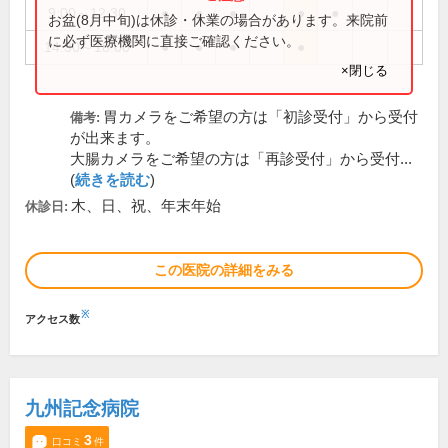
9:00～12:30
●
●
●
●
●
お盆(8月中旬)は休診・休業の場合があります。来院前
に必ず医療機関に直接ご確認ください。
14:30～18:00
●
●
●
●
×閉じる
胃カメラをご希望の方は「初診受付」から受付
備考:
が出来ます。
大腸カメラをご希望の方は「再診受付」から受付...
(
続きを読む
)
木、日、祝、年末年始
休診日:
この医院の詳細をみる
※
アクセス数
九州記念病院
3
口コミ
件