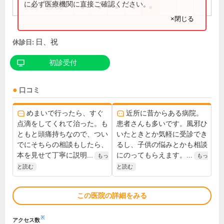
に必ず医療機関に直接ご確認ください。
9:00～18:00
●
●
●
●
●
×閉じる
日、祝
休診日:
初診受付
口コミ
めまいで行ったら、すぐ
近所に昔からある病院。
点滴をしてくれて治った。も
患者さんも多いです。風邪ひ
ともと頭痛持ちなので、つい
いたときとか気軽に受診でき
でにそちらの相談もしたら、
るし、子供の悩みとかも相談
本を見せて丁寧に説明...
にのってもらえます。...
もっ
もっ
と読む
と読む
この医院の詳細をみる
※
アクセス数