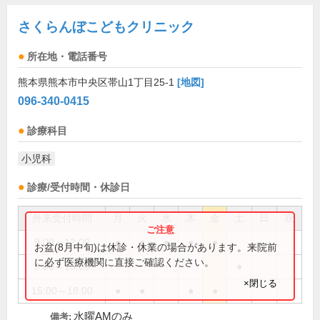
さくらんぼこどもクリニック
所在地・電話番号
熊本県熊本市中央区帯山1丁目25-1
[地図]
096-340-0415
診療科目
小児科
診療/受付時間・休診日
外来受付時間
月
火
水
木
金
土
日
祝
9:00～12:00
●
●
●
●
●
お盆(8月中旬)は休診・休業の場合があります。来院前
に必ず医療機関に直接ご確認ください。
9:00～13:00
●
×閉じる
15:00～18:00
●
●
●
●
水曜AMのみ
備考: