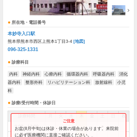
所在地・電話番号
本妙寺入口駅
熊本県熊本市西区上熊本1丁目3-4
[地図]
096-325-1331
診療科目
内科
神経内科
心療内科
循環器内科
呼吸器内科
消化
器内科
整形外科
リハビリテーション科
放射線科
小児
科
診療/受付時間・休診日
診療時間
月
火
水
木
金
土
日
祝
9:00～13:00
●
お盆(8月中旬)は休診・休業の場合があります。来院前
に必ず医療機関に直接ご確認ください。
9:00～18:00
●
●
●
●
●