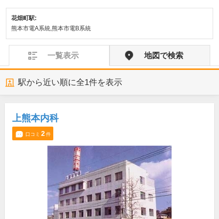
花畑町駅:
熊本市電A系統,熊本市電B系統
一覧表示
地図で検索
駅から近い順に全
1
件を表示
上熊本内科
2
口コミ
件