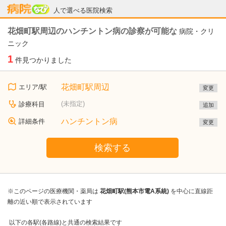
病院なび
人で選べる医院検索
花畑町駅周辺のハンチントン病の診察が可能な
病院・クリ
ニック
1
件見つかりました
花畑町駅周辺
エリア/駅
変更
(未指定)
診療科目
追加
ハンチントン病
詳細条件
変更
検索する
※このページの医療機関・薬局は
花畑町駅(熊本市電A系統)
を中心に直線距
離の近い順で表示されています
以下の各駅(各路線)と共通の検索結果です