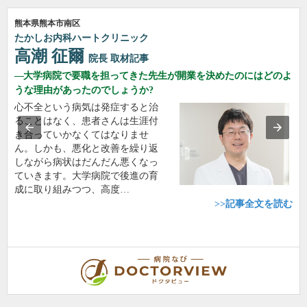
熊本県熊本市南区
たかしお内科ハートクリニック
高潮 征爾
院長
取材記事
大学病院で要職を担ってきた先生が開業を決めたのにはどのよ
うな理由があったのでしょうか?
心不全という病気は発症すると治
ることはなく、患者さんは生涯付
き合っていかなくてはなりませ
ん。しかも、悪化と改善を繰り返
しながら病状はだんだん悪くなっ
ていきます。大学病院で後進の育
成に取り組みつつ、高度…
>>記事全文を読む