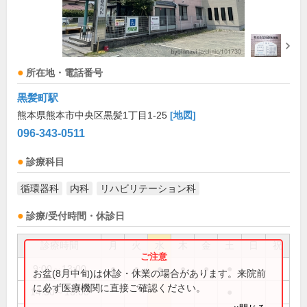
所在地・電話番号
黒髪町駅
熊本県熊本市中央区黒髪1丁目1-25
[地図]
096-343-0511
診療科目
循環器科
内科
リハビリテーション科
診療/受付時間・休診日
診療時間
月
火
水
木
金
土
日
祝
9:00～13:00
●
●
●
●
●
●
お盆(8月中旬)は休診・休業の場合があります。来院前
に必ず医療機関に直接ご確認ください。
14:30～16:00
●