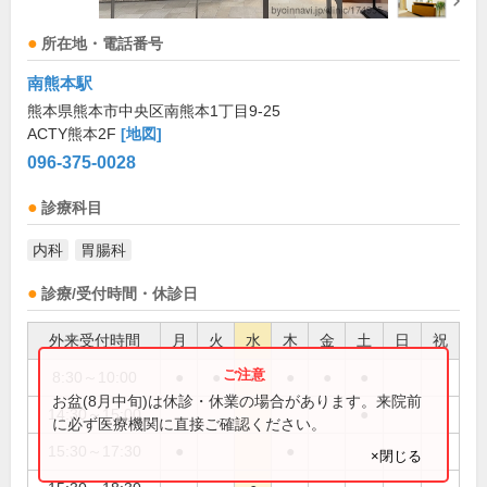
所在地・電話番号
南熊本駅
熊本県熊本市中央区南熊本1丁目9-25
ACTY熊本2F
[地図]
096-375-0028
診療科目
内科
胃腸科
診療/受付時間・休診日
外来受付時間
月
火
水
木
金
土
日
祝
8:30～10:00
●
●
●
●
●
●
お盆(8月中旬)は休診・休業の場合があります。来院前
14:30～15:00
●
に必ず医療機関に直接ご確認ください。
15:30～17:30
●
●
×閉じる