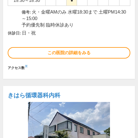
15:30～18:30
●
火・金曜AMのみ 水曜18:30まで 土曜PM14:30
備考:
～15:00
予約優先制 臨時休診あり
日・祝
休診日:
この医院の詳細をみる
※
アクセス数
きはら循環器科内科