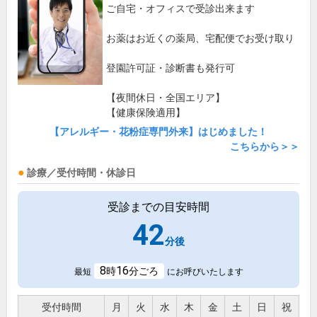
ご自宅・オフィスで受診出来ます
お薬はお近くの薬局、宅配便でお受け取り
登園許可証・診断書も発行可
【夜間休日・全国エリア】
【健康保険適用】
【アレルギー・花粉症専門外来】はじめました！
こちらから＞＞
診療／受付時間・休診日
受診までの目安時間
42
分後
8
16
時
分ごろ
最短
にお呼びいたします
受付時間
月
火
水
木
金
土
日
祝