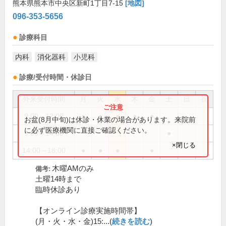
熊本県熊本市中央区新町1丁目7-15
[地図]
096-353-5656
診療科目
内科
消化器科
小児科
診療/受付時間・休診日
外来受付時間
月
火
水
木
金
土
日
祝
9:00～12:00
●
●
●
●
●
お盆(8月中旬)は休診・休業の場合があります。来院前
に必ず医療機関に直接ご確認ください。
9:00～14:00
●
×閉じる
14:00～18:00
●
●
●
●
木曜AMのみ
備考:
土曜14時まで
臨時休診あり
【オンライン診療実施時間帯】
(月・火・水・金)15:...(
続きを読む
)