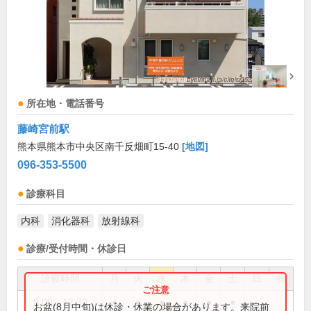
所在地・電話番号
藤崎宮前駅
熊本県熊本市中央区南千反畑町15-40
[地図]
096-353-5500
診療科目
内科
消化器科
放射線科
診療/受付時間・休診日
診療時間
月
火
水
木
金
土
日
祝
9:00～12:30
●
●
●
●
●
●
お盆(8月中旬)は休診・休業の場合があります。来院前