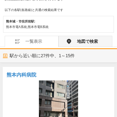
以下の各駅(各路線)と共通の検索結果です
熊本城・市役所前駅:
熊本市電A系統,熊本市電B系統
一覧表示
地図で検索
駅から近い順に
27
件中、
1～15件
熊本内科病院