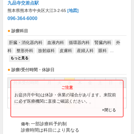
九品寺交差点駅
熊本県熊本市中央区大江3-2-65
[地図]
096-364-6000
診療科目
肝臓・消化器内科
血液内科
循環器内科
腎臓内科
外
科
整形外科
放射線科
皮膚科
産婦人科
眼科
...
もっと見る
診療/受付時間・休診日
外来受付時間
月
火
水
木
金
土
日
祝
8:00～11:00
●
●
●
●
●
お盆(8月中旬)は休診・休業の場合があります。来院前
に必ず医療機関に直接ご確認ください。
12:30～15:30
●
●
●
●
●
×閉じる
一部診療科予約制
備考:
診療時間は科目により異なる