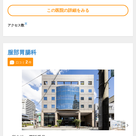
この医院の詳細をみる
※
アクセス数
服部胃腸科
2
口コミ
件