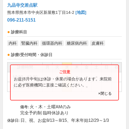
九品寺交差点駅
熊本県熊本市中央区新屋敷1丁目14-2
[地図]
096-211-5151
診療科目
内科
腎臓内科
循環器内科
糖尿病内科
皮膚科
診療/受付時間・休診日
診療時間
月
火
水
木
金
土
日
祝
10:00～13:00
●
●
●
●
●
●
お盆(8月中旬)は休診・休業の場合があります。来院前
に必ず医療機関に直接ご確認ください。
14:00～17:00
●
●
●
×閉じる
火・木・土曜AMのみ
備考:
完全予約制 臨時休診あり
日、祝、お盆8/13～8/15、年末年始12/29～1/3
休診日: