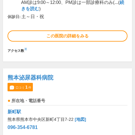
AM診は9:00～12:00、PM診は一部診療科のみ(...(
続
きを読む
)
土～日・祝
休診日:
この医院の詳細をみる
※
アクセス数
熊本泌尿器科病院
1
口コミ
件
所在地・電話番号
新町駅
熊本県熊本市中央区新町4丁目7-22
[地図]
096-354-6781