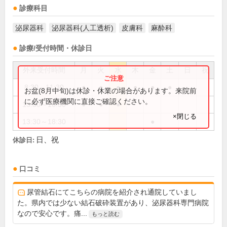
診療科目
泌尿器科
泌尿器科(人工透析)
皮膚科
麻酔科
診療/受付時間・休診日
外来受付時間
月
火
水
木
金
土
日
祝
8:30～11:30
●
●
●
●
●
●
お盆(8月中旬)は休診・休業の場合があります。来院前
に必ず医療機関に直接ご確認ください。
13:30～16:30
●
●
●
×閉じる
13:30～18:30
●
日、祝
休診日:
口コミ
尿管結石にてこちらの病院を紹介され通院していまし
た。県内では少ない結石破砕装置があり、泌尿器科専門病院
なので安心です。痛...
もっと読む