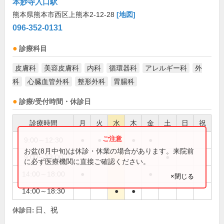
本妙寺入口駅
熊本県熊本市西区上熊本2-12-28
[地図]
096-352-0131
診療科目
皮膚科
美容皮膚科
内科
循環器科
アレルギー科
外
科
心臓血管外科
整形外科
胃腸科
診療/受付時間・休診日
診療時間
月
火
水
木
金
土
日
祝
9:00～12:30
●
●
●
●
●
お盆(8月中旬)は休診・休業の場合があります。来院前
9:00～13:00
●
に必ず医療機関に直接ご確認ください。
14:00～18:00
●
●
×閉じる
14:00～18:30
●
●
日、祝
休診日: