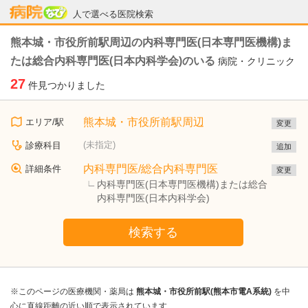
病院なび
人で選べる医院検索
熊本城・市役所前駅周辺の内科専門医(日本専門医機構)ま
たは総合内科専門医(日本内科学会)のいる
病院・クリニック
27
件見つかりました
熊本城・市役所前駅周辺
エリア/駅
変更
(未指定)
診療科目
追加
内科専門医/総合内科専門医
詳細条件
変更
内科専門医(日本専門医機構)または総合
内科専門医(日本内科学会)
検索する
※このページの医療機関・薬局は
熊本城・市役所前駅(熊本市電A系統)
を中
心に直線距離の近い順で表示されています