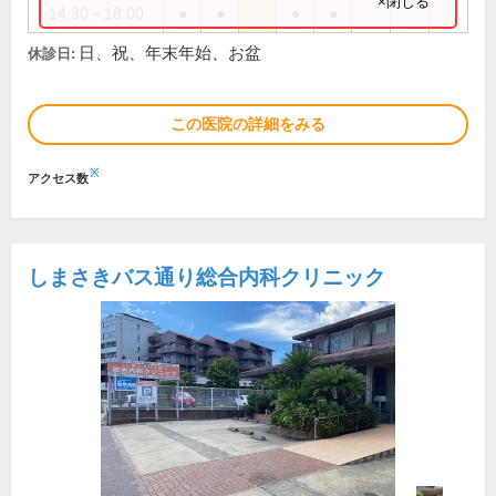
×閉じる
14:30～18:00
●
●
●
●
日、祝、年末年始、お盆
休診日:
この医院の詳細をみる
※
アクセス数
しまさきバス通り総合内科クリニック