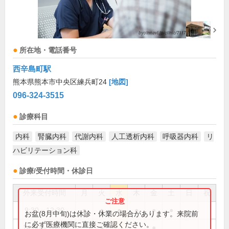
所在地・電話番号
西辛島町駅
熊本県熊本市中央区練兵町24
[地図]
096-324-3515
診療科目
内科
腎臓内科
代謝内科
人工透析内科
呼吸器内科
リ
ハビリテーション科
診療/受付時間・休診日
外来受付時間
月
火
水
木
金
土
日
祝
9:30～12:30
●
●
●
●
●
●
お盆(8月中旬)は休診・休業の場合があります。来院前
に必ず医療機関に直接ご確認ください。
14:00～16:00
●
●