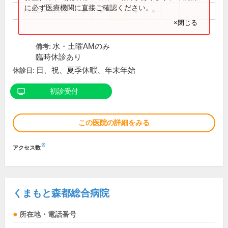
に必ず医療機関に直接ご確認ください。
14:30～18:00
●
●
●
●
×閉じる
水・土曜AMのみ
備考:
臨時休診あり
日、祝、夏季休暇、年末年始
休診日:
初診受付
この医院の詳細をみる
※
アクセス数
くまもと森都総合病院
所在地・電話番号