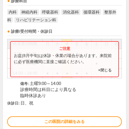
診療科目
内科
神経内科
呼吸器科
消化器科
循環器科
整形外
科
リハビリテーション科
診療/受付時間・休診日
外来受付時間
月
火
水
木
金
土
日
祝
9:00～13:00
●
●
●
●
●
お盆(8月中旬)は休診・休業の場合があります。来院前
に必ず医療機関に直接ご確認ください。
9:00～14:00
●
×閉じる
14:00～18:00
●
●
●
●
●
土曜9:00～14:00
備考:
診療時間は科目により異なる
臨時休診あり
日、祝
休診日:
この医院の詳細をみる