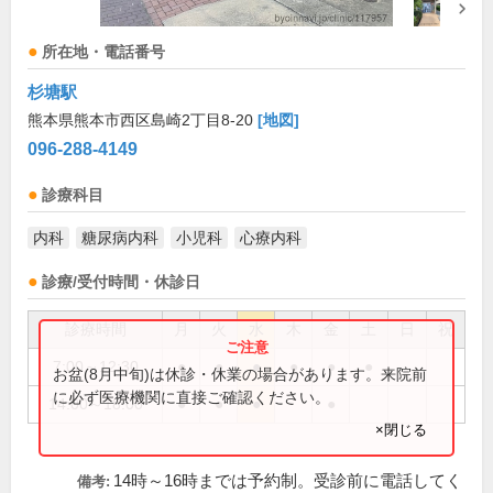
所在地・電話番号
杉塘駅
熊本県熊本市西区島崎2丁目8-20
[地図]
096-288-4149
診療科目
内科
糖尿病内科
小児科
心療内科
診療/受付時間・休診日
診療時間
月
火
水
木
金
土
日
祝
7:00～12:30
●
●
●
●
●
●
お盆(8月中旬)は休診・休業の場合があります。来院前
に必ず医療機関に直接ご確認ください。
14:00～18:00
●
●
●
●
×閉じる
14時～16時までは予約制。受診前に電話してく
備考: