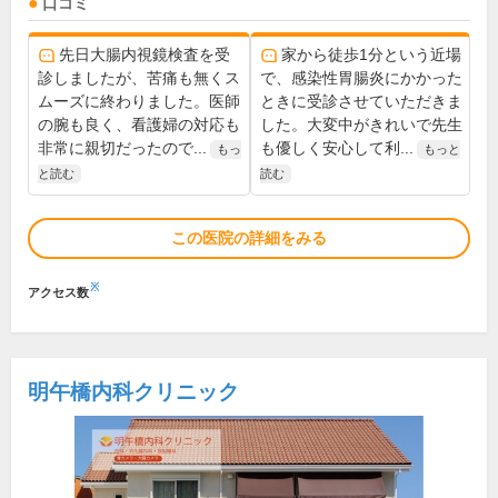
口コミ
先日大腸内視鏡検査を受
家から徒歩1分という近場
診しましたが、苦痛も無くス
で、感染性胃腸炎にかかった
ムーズに終わりました。医師
ときに受診させていただきま
の腕も良く、看護婦の対応も
した。大変中がきれいで先生
非常に親切だったので...
も優しく安心して利...
もっ
もっと
と読む
読む
この医院の詳細をみる
※
アクセス数
明午橋内科クリニック