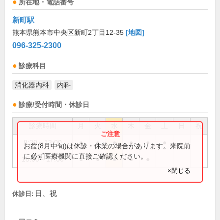
所在地・電話番号
新町駅
熊本県熊本市中央区新町2丁目12-35
[地図]
096-325-2300
診療科目
消化器内科
内科
診療/受付時間・休診日
診療時間
月
火
水
木
金
土
日
祝
8:30～13:00
●
●
●
●
●
●
お盆(8月中旬)は休診・休業の場合があります。来院前
に必ず医療機関に直接ご確認ください。
15:00～17:00
●
●
●
●
●
×閉じる
日、祝
休診日: