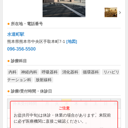
所在地・電話番号
水道町駅
熊本県熊本市中央区手取本町7-1
[地図]
096-356-5500
診療科目
内科
神経内科
呼吸器科
消化器科
循環器科
リハビリ
テーション科
放射線科
診療/受付時間・休診日
外来受付時間
月
火
水
木
金
土
日
祝
8:30～14:00
●
お盆(8月中旬)は休診・休業の場合があります。来院前
に必ず医療機関に直接ご確認ください。
8:30～18:00
●
●
●
●
●