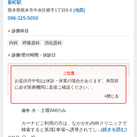
新町駅
熊本県熊本市中央区横手1丁目8-5
[地図]
096-325-5050
診療科目
内科
呼吸器科
消化器科
診療/受付時間・休診日
外来受付時間
月
火
水
木
金
土
日
祝
9:00～12:00
●
●
●
●
●
●
お盆(8月中旬)は休診・休業の場合があります。来院前
に必ず医療機関に直接ご確認ください。
14:00～17:00
●
●
●
●
×閉じる
水・土曜AMのみ
備考:
カーナビご利用の方は、なかがわ内科クリニックで
検索すると第2駐車場へ誘導されてし...(
続きを読む
)