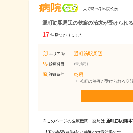
病院なび
人で選べる医院検索
通町筋駅周辺の乾癬の治療が受けられ
17
件見つかりました
通町筋駅周辺
エリア/駅
(未指定)
診療科目
乾癬
詳細条件
乾癬の治療が受けられる病
※このページの医療機関・薬局は
通町筋駅(熊本
以下の各駅(各路線)と共通の検索結果です