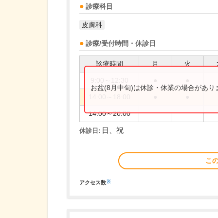
診療科目
皮膚科
診療/受付時間・休診日
診療時間
月
火
9:00～12:30
●
●
お盆(8月中旬)は休診・休業の場合があ
14:00～18:00
●
●
14:00～20:00
日、祝
休診日:
こ
※
アクセス数