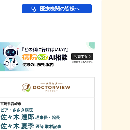
医療機関の皆様へ
医師(ドクター)の
宮崎県宮崎市
滋賀県草津市
ピア・ささき病院
いずみ医院
佐々木 達郎
河野 光泰
理事長・院長
佐々木 夏季
日々の診療で心
医師
取材記事