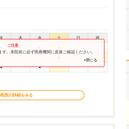
水
木
金
土
日
祝
●
●
●
●
ります。来院前に必ず医療機関に直接ご確認ください。
●
×閉じる
●
●
の医院の詳細をみる