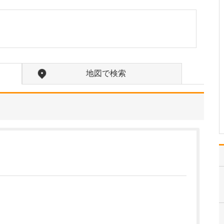
たのにはどのような理由があったのでしょうか?
心不全という病気は発症
すると治ることはなく、
患者さんは生涯付き合っ
ていかなくてはなりませ
ん。しかも、悪化と改善
を繰り返しながら病状は
地図で検索
だんだん悪くなっていき
ます。大学病院で後進の
育成に取り組みつつ、高
度…
>>記事全文を読む