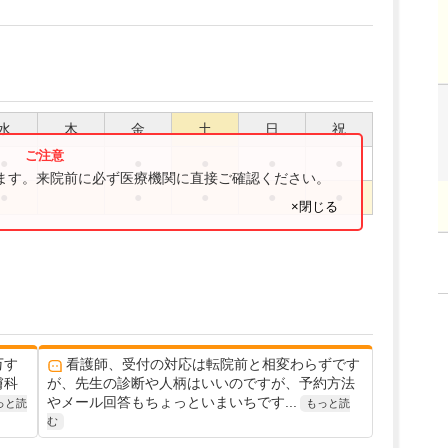
水
木
金
土
日
祝
●
●
●
●
●
ります。来院前に必ず医療機関に直接ご確認ください。
●
●
●
●
●
×閉じる
万す
看護師、受付の対応は転院前と相変わらずです
膚科
が、先生の診断や人柄はいいのですが、予約方法
やメール回答もちょっといまいちです...
っと読
もっと読
む