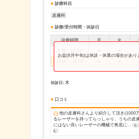
診療科目
皮膚科
診療/受付時間・休診日
診療時間
月
火
9:30～13:00
●
●
お盆(8月中旬)は休診・休業の場合があ
15:00～18:00
●
●
木
休診日:
口コミ
他の皮膚科さんより紹介して頂き(1000
るレーザーを持ってらっしゃり、うちの皮
にはない良いレーザーの機械で奥底に...
も
む