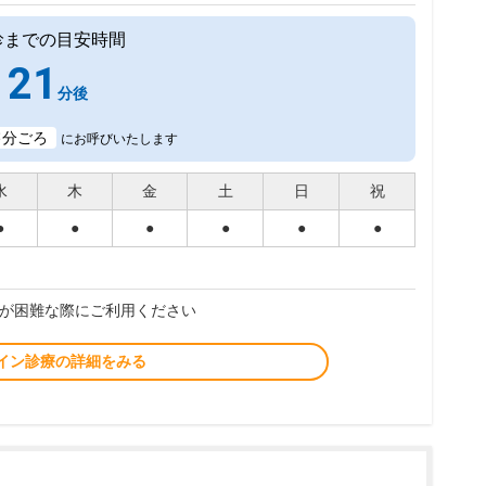
診までの目安時間
21
分後
3
分ごろ
にお呼びいたします
水
木
金
土
日
祝
●
●
●
●
●
●
が困難な際にご利用ください
イン診療の詳細をみる