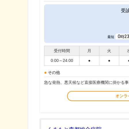
受
0
2
時
最短
受付時間
月
火
0:00～24:00
●
●
その他
急な発熱、悪天候など直接医療機関に掛かる事
オンラ