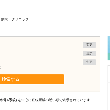
る
病院・クリニック
変更
追加
変更
院
検索する
熊本県熊本市南区
たかしお内科ハートクリニック
高潮 征爾
市電A系統)
を中心に直線距離の近い順で表示されています
院長
取材記事
大学病院で要職を担ってきた先生が開業を決め