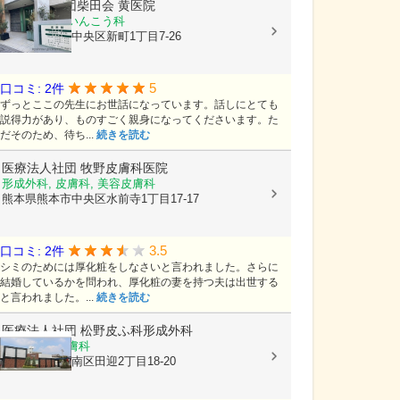
医療法人社団柴田会
黄医院
皮膚科, 耳鼻いんこう科
熊本県熊本市中央区新町1丁目7-26
5
口コミ: 2件
ずっとここの先生にお世話になっています。話しにとても
説得力があり、ものすごく親身になってくださいます。た
だそのため、待ち...
続きを読む
医療法人社団
牧野皮膚科医院
形成外科, 皮膚科, 美容皮膚科
熊本県熊本市中央区水前寺1丁目17-17
3.5
口コミ: 2件
シミのためには厚化粧をしなさいと言われました。さらに
結婚しているかを問われ、厚化粧の妻を持つ夫は出世する
と言われました。...
続きを読む
医療法人社団
松野皮ふ科形成外科
形成外科, 皮膚科
熊本県熊本市南区田迎2丁目18-20