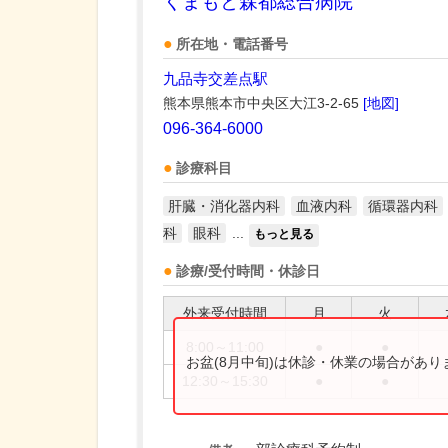
くまもと森都総合病院
所在地・電話番号
九品寺交差点駅
熊本県熊本市中央区大江3-2-65
[地図]
096-364-6000
診療科目
肝臓・消化器内科
血液内科
循環器内科
科
眼科
...
もっと見る
診療/受付時間・休診日
外来受付時間
月
火
8:00～11:00
●
●
お盆(8月中旬)は休診・休業の場合があ
12:30～15:30
●
●