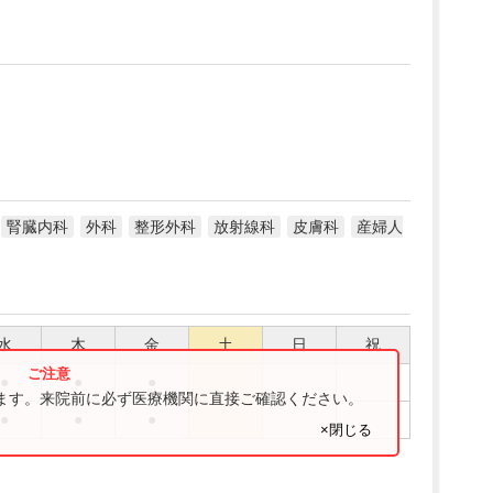
腎臓内科
外科
整形外科
放射線科
皮膚科
産婦人
水
木
金
土
日
祝
●
●
●
ります。来院前に必ず医療機関に直接ご確認ください。
●
●
●
×閉じる