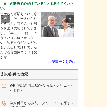
さい。
日々の診療で心がけていることを教えてくださ
皆さんが敬遠し
い。
胃・大腸内視鏡
患者さんが増えている今
ードルを下げて
だからこそ、一人ひとり
を心がけながら
ときちんと向き合う姿勢
たっています。
を何より大切にしていま
内視鏡検査で一
す。「早く・正確に・で
感じてしまうと
きるだけお待たせしな
になり、検査を
い」診療を心がけながら
にするほど病気
も、安心して話していた
見が…
だける雰囲気づくりは欠
かせ…
>>記事全文を読む
別の条件で検索
通町筋駅の周辺駅から病院・クリニッ
クを探す
診療科目から病院・クリニックを探す