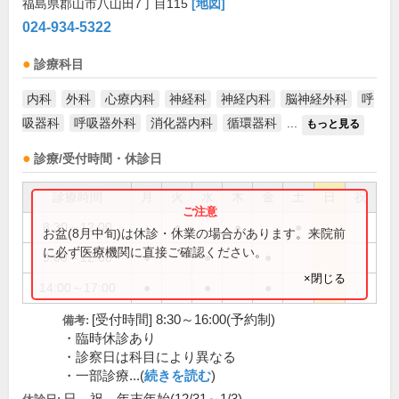
福島県郡山市八山田7丁目115
[地図]
024-934-5322
診療科目
内科
外科
心療内科
神経科
神経内科
脳神経外科
呼
吸器科
呼吸器外科
消化器内科
循環器科
...
もっと見る
診療/受付時間・休診日
診療時間
月
火
水
木
金
土
日
祝
8:30～12:00
●
●
●
お盆(8月中旬)は休診・休業の場合があります。来院前
に必ず医療機関に直接ご確認ください。
9:00～12:00
●
●
●
×閉じる
14:00～17:00
●
●
●
[受付時間] 8:30～16:00(予約制)
備考:
・臨時休診あり
・診察日は科目により異なる
・一部診療...(
続きを読む
)