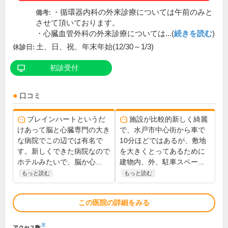
・循環器内科の外来診療については午前のみと
備考:
させて頂いております。
・心臓血管外科の外来診療については...(
続きを読む
)
土、日、祝、年末年始(12/30～1/3)
休診日:
初診受付
口コミ
ブレインハートというだ
施設が比較的新しく綺麗
けあって脳と心臓専門の大き
で、水戸市中心街から車で
な病院でこの辺では有名で
10分ほどではあるが、敷地
す。新しくできた病院なので
を大きくとってあるために
ホテルみたいで、脳か心...
建物内、外、駐車スペー...
もっと読む
もっと読む
この医院の詳細をみる
※
アクセス数