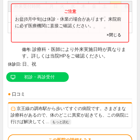
外来受付時間
月
火
水
木
金
土
日
祝
8:30～11:30
●
●
●
●
●
●
お盆(8月中旬)は休診・休業の場合があります。来院前
に必ず医療機関に直接ご確認ください。
13:30～16:30
●
●
●
●
●
●
×閉じる
診療科・医師により外来実施日時が異なりま
備考:
す。詳しくは当院HPをご確認ください。
日、祝
休診日:
初診・再診受付
口コミ
京王線の調布駅から歩いてすぐの病院です。さまざまな
診療科があるので、体のどこに異変が起きても、この病院に
行けば解決してく...
もっと読む