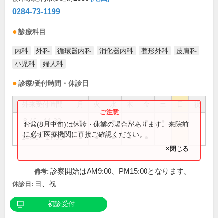
0284-73-1199
診療科目
内科
外科
循環器内科
消化器内科
整形外科
皮膚科
小児科
婦人科
診療/受付時間・休診日
外来受付時間
月
火
水
木
金
土
日
祝
8:40～11:30
●
●
●
●
●
●
お盆(8月中旬)は休診・休業の場合があります。来院前
に必ず医療機関に直接ご確認ください。
14:40～17:30
●
●
●
●
●
×閉じる
診察開始はAM9:00、PM15:00となります。
備考:
日、祝
休診日:
初診受付