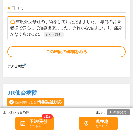
口コミ
重度外反母趾の手術をしていただきました。 専門のお医
者様で安心して治療出来ました。きれいな足型になり、痛み
がなく歩けるの...
もっと読む
この医院の詳細をみる
※
アクセス数
JR仙台病院
情報認証済み
医療機関による
条件変更
2119
予約/受付
現在地