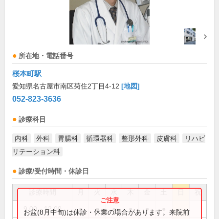
所在地・電話番号
桜本町駅
愛知県名古屋市南区菊住2丁目4-12
[地図]
052-823-3636
診療科目
内科
外科
胃腸科
循環器科
整形外科
皮膚科
リハビ
リテーション科
診療/受付時間・休診日
診療時間
月
火
水
木
金
土
日
祝
9:00～12:00
●
●
●
●
●
●
お盆(8月中旬)は休診・休業の場合があります。来院前