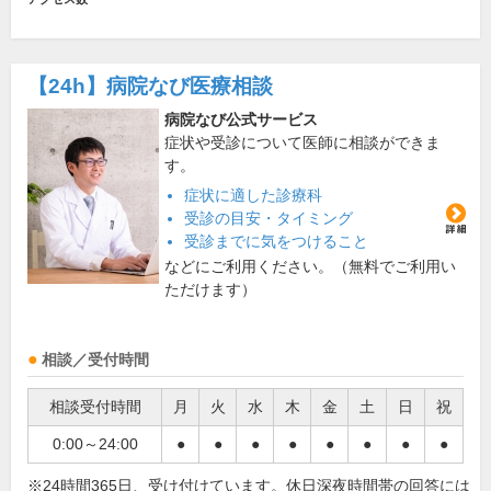
【24h】
病院なび医療相談
病院なび公式サービス
症状や受診について医師に相談ができま
す。
症状に適した診療科
受診の目安・タイミング
受診までに気をつけること
などにご利用ください。（無料でご利用い
ただけます）
相談／受付時間
相談受付時間
月
火
水
木
金
土
日
祝
0:00～24:00
●
●
●
●
●
●
●
●
※24時間365日、受け付けています。休日深夜時間帯の回答には