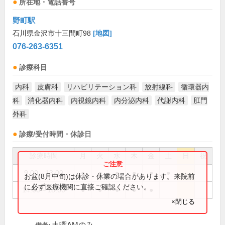
所在地・電話番号
野町駅
石川県金沢市十三間町98
[地図]
076-263-6351
診療科目
内科
皮膚科
リハビリテーション科
放射線科
循環器内
科
消化器内科
内視鏡内科
内分泌内科
代謝内科
肛門
外科
診療/受付時間・休診日
診療時間
月
火
水
木
金
土
日
祝
9:00～13:00
●
●
●
●
●
●
お盆(8月中旬)は休診・休業の場合があります。来院前
に必ず医療機関に直接ご確認ください。
14:00～18:00
●
●
●
●
●
×閉じる