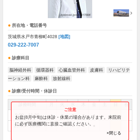
所在地・電話番号
茨城県水戸市青柳町4028
[地図]
029-222-7007
診療科目
脳神経外科
循環器科
心臓血管外科
皮膚科
リハビリテ
ーション科
麻酔科
放射線科
診療/受付時間・休診日
診療時間
月
火
水
木
金
土
日
祝
9:00～11:30
●
●
●
●
●
お盆(8月中旬)は休診・休業の場合があります。来院前
に必ず医療機関に直接ご確認ください。
13:00～16:00
●
●
●
●
●
×閉じる