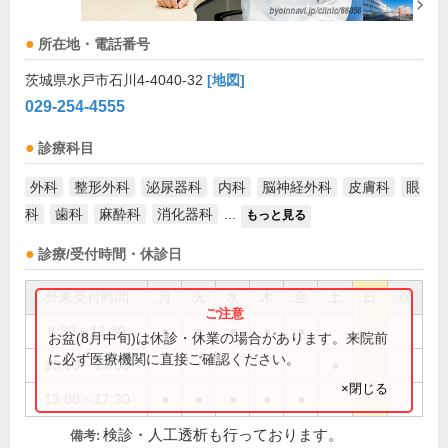
所在地・電話番号
茨城県水戸市石川4-4040-32
[地図]
029-254-4555
診療科目
外科
整形外科
泌尿器科
内科
脳神経外科
皮膚科
眼
科
歯科
麻酔科
消化器科
...
もっと見る
診療/受付時間・休診日
外来受付時間
月
火
水
木
金
土
日
祝
8:30～11:30
●
●
●
●
●
お盆(8月中旬)は休診・休業の場合があります。来院前
に必ず医療機関に直接ご確認ください。
13:00～15:00
●
×閉じる
13:00～17:30
●
●
●
●
●
検診・人工透析も行っております。
備考: