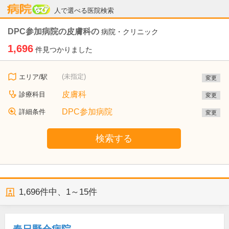
病院なび
人で選べる医院検索
DPC参加病院の皮膚科の
病院・クリニック
1,696
件見つかりました
(未指定)
エリア/駅
変更
皮膚科
診療科目
変更
DPC参加病院
詳細条件
変更
検索する
1,696
件中、
1～15件