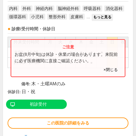
内科
外科
神経内科
脳神経外科
呼吸器科
消化器科
循環器科
小児科
整形外科
皮膚科
...
もっと見る
診療/受付時間・休診日
外来受付時間
月
火
水
木
金
土
日
祝
8:00～11:30
●
●
●
●
●
●
お盆(8月中旬)は休診・休業の場合があります。来院前
に必ず医療機関に直接ご確認ください。
13:30～17:30
●
●
●
●
×閉じる
木・土曜AMのみ
備考:
日・祝
休診日:
初診受付
この医院の詳細をみる