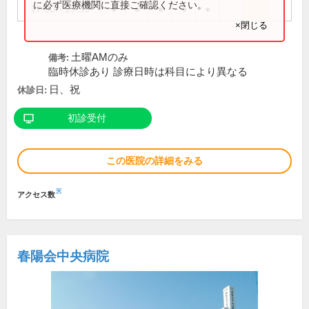
に必ず医療機関に直接ご確認ください。
17:00～19:30
●
●
●
●
●
×閉じる
土曜AMのみ
備考:
臨時休診あり 診療日時は科目により異なる
日、祝
休診日:
初診受付
この医院の詳細をみる
※
アクセス数
春陽会中央病院