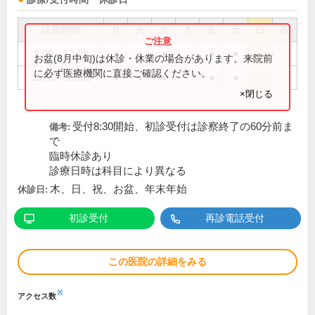
診療時間
月
火
水
木
金
土
日
祝
9:00～12:00
●
●
●
●
●
お盆(8月中旬)は休診・休業の場合があります。来院前
に必ず医療機関に直接ご確認ください。
15:00～18:00
●
●
●
●
●
×閉じる
受付8:30開始、初診受付は診察終了の60分前ま
備考:
で
臨時休診あり
診療日時は科目により異なる
木、日、祝、お盆、年末年始
休診日:
初診受付
再診電話受付
この医院の詳細をみる
※
アクセス数