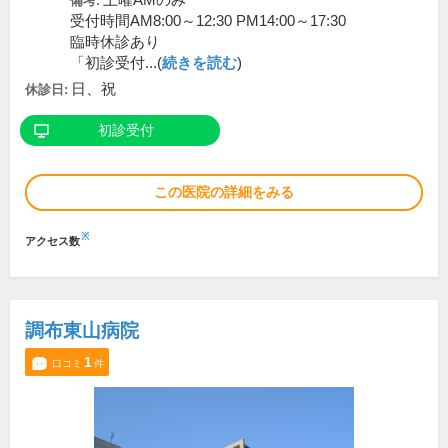
土曜AMのみ
備考:
受付時間AM8:00～12:30 PM14:00～17:30
臨時休診あり
「初診受付...(
続きを読む
)
日、祝
休診日:
初診受付
この医院の詳細をみる
※
アクセス数
調布東山病院
1
口コミ
件