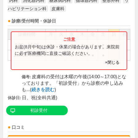
内科
消化器内科
糖尿病内科
循環器内科
整形外科
リ
ハビリテーション科
皮膚科
診療/受付時間・休診日
診療時間
月
火
水
木
金
土
日
祝
9:00～12:00
●
●
●
●
●
●
お盆(8月中旬)は休診・休業の場合があります。来院前
に必ず医療機関に直接ご確認ください。
14:00～17:30
●
●
●
●
●
●
×閉じる
皮膚科の受付は木曜の午後(14:00～17:00)とな
備考:
っております。「初診受付」から診察の申し込み
も...(
続きを読む
)
日、祝(全科共通)
休診日:
初診受付
口コミ