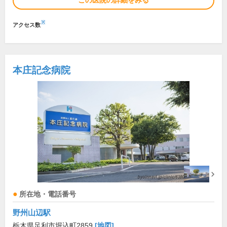
この医院の詳細をみる
※
アクセス数
本庄記念病院
所在地・電話番号
野州山辺駅
栃木県足利市堀込町2859
[地図]