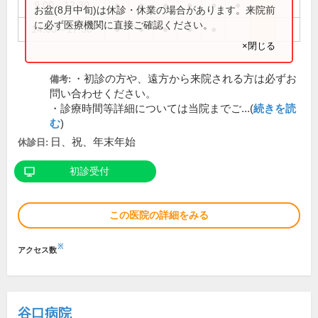
9:00～12:30
●
●
●
●
●
●
お盆(8月中旬)は休診・休業の場合があります。来院前
に必ず医療機関に直接ご確認ください。
14:00～17:30
●
●
●
●
●
×閉じる
・初診の方や、遠方から来院される方は必ずお
備考:
問い合わせください。
・診療時間等詳細については当院までご...(
続きを読
む
)
日、祝、年末年始
休診日:
初診受付
この医院の詳細をみる
※
アクセス数
谷口病院