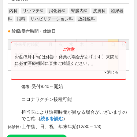
内科
リウマチ科
消化器科
腎臓内科
皮膚科
泌尿器
科
眼科
リハビリテーション科
放射線科
診療/受付時間・休診日
外来受付時間
月
火
水
木
金
土
日
祝
9:00～12:30
●
●
●
●
●
●
お盆(8月中旬)は休診・休業の場合があります。来院前
に必ず医療機関に直接ご確認ください。
14:00～17:30
●
●
●
●
●
×閉じる
受付8:40～開始
備考:
コロナワクチン接種可能
担当医により診療時間が異なる場合がございますの
でご確...(
続きを読む
)
土午後、日、祝、年末年始(12/30～1/3)
休診日: