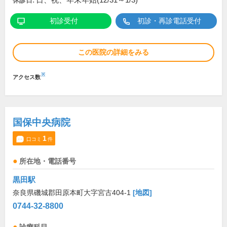
日、祝、年末年始(12/31～1/3)
休診日:
初診受付
初診・再診電話受付
この医院の詳細をみる
※
アクセス数
国保中央病院
1
口コミ
件
所在地・電話番号
黒田駅
奈良県磯城郡田原本町大字宮古404-1
[地図]
0744-32-8800