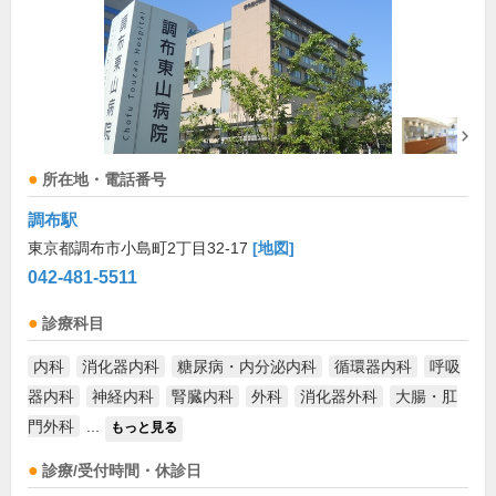
所在地・電話番号
調布駅
東京都調布市小島町2丁目32-17
[地図]
042-481-5511
診療科目
内科
消化器内科
糖尿病・内分泌内科
循環器内科
呼吸
器内科
神経内科
腎臓内科
外科
消化器外科
大腸・肛
門外科
...
もっと見る
診療/受付時間・休診日