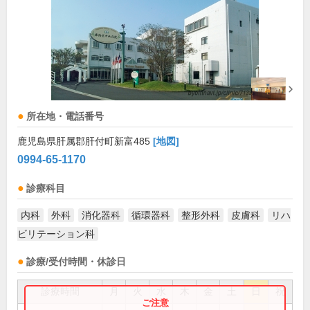
所在地・電話番号
鹿児島県肝属郡肝付町新富485
[地図]
0994-65-1170
診療科目
内科
外科
消化器科
循環器科
整形外科
皮膚科
リハ
ビリテーション科
診療/受付時間・休診日
診療時間
月
火
水
木
金
土
日
祝