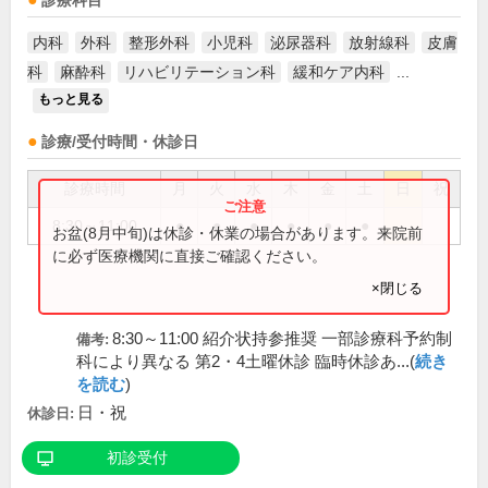
診療科目
内科
外科
整形外科
小児科
泌尿器科
放射線科
皮膚
科
麻酔科
リハビリテーション科
緩和ケア内科
...
もっと見る
診療/受付時間・休診日
診療時間
月
火
水
木
金
土
日
祝
8:30～11:00
●
●
●
●
●
●
お盆(8月中旬)は休診・休業の場合があります。来院前
に必ず医療機関に直接ご確認ください。
×閉じる
8:30～11:00 紹介状持参推奨 一部診療科予約制
備考:
科により異なる 第2・4土曜休診 臨時休診あ...(
続き
を読む
)
日・祝
休診日:
初診受付