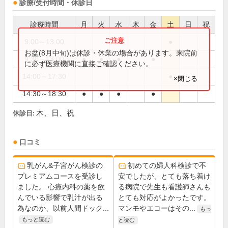
診療/受付時間・休診日
診療時間
月
火
水
木
金
土
日
祝
9:00～13:00
●
お盆(8月中旬)は休診・休業の場合があります。来院前
9:30～13:00
●
●
●
●
に必ず医療機関に直接ご確認ください。
14:00～17:30
●
×閉じる
14:30～18:30
●
●
●
●
木、日、祝
休診日:
口コミ
乳がん&子宮がん検診の
初めての婦人科検診で不
プレミアムコースを受診し
安でしたが、とても落ち着け
ました。 心療内科の薬を飲
る病院で先生も看護師さんも
んでいる影響で乳汁が出る
とても対応がよかったです。
為なのか、以前人間ドック...
マンモやエコーはその...
もっ
もっと読む
と読む