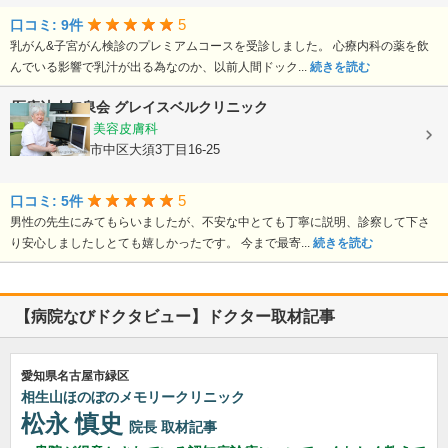
5
口コミ: 9件
乳がん&子宮がん検診のプレミアムコースを受診しました。 心療内科の薬を飲
んでいる影響で乳汁が出る為なのか、以前人間ドック...
続きを読む
医療法人知泉会
グレイスベルクリニック
産科, 婦人科, 美容皮膚科
愛知県名古屋市中区大須3丁目16-25
5
口コミ: 5件
男性の先生にみてもらいましたが、不安な中とても丁寧に説明、診察して下さ
り安心しましたしとても嬉しかったです。 今まで最寄...
続きを読む
【病院なびドクタビュー】ドクター取材記事
愛知県名古屋市緑区
相生山ほのぼのメモリークリニック
松永 慎史
院長
取材記事