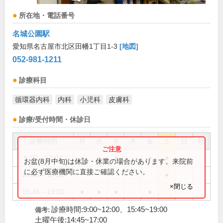
所在地・電話番号
名城公園駅
愛知県名古屋市北区田幡1丁目1-3
[地図]
052-981-1211
診療科目
循環器内科
内科
小児科
皮膚科
診療/受付時間・休診日
診療時間
月
火
水
木
金
土
日
祝
9:00～12:00
●
●
●
●
●
お盆(8月中旬)は休診・休業の場合があります。来院前
に必ず医療機関に直接ご確認ください。
14:45～17:00
●
×閉じる
15:45～19:00
●
●
●
●
診療時間:9:00~12:00、15:45~19:00
備考:
土曜午後:14:45~17:00