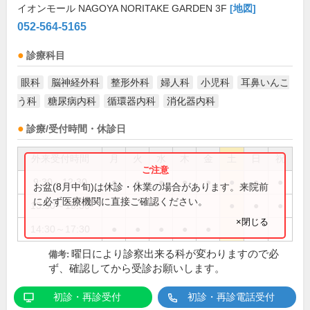
イオンモール NAGOYA NORITAKE GARDEN 3F
[地図]
052-564-5165
診療科目
眼科
脳神経外科
整形外科
婦人科
小児科
耳鼻いんこ
う科
糖尿病内科
循環器内科
消化器内科
診療/受付時間・休診日
外来受付時間
月
火
水
木
金
土
日
祝
9:30～12:30
●
●
●
●
●
●
●
●
お盆(8月中旬)は休診・休業の場合があります。来院前
に必ず医療機関に直接ご確認ください。
13:30～16:30
●
●
●
×閉じる
14:30～17:30
●
●
●
●
●
曜日により診察出来る科が変わりますので必
備考:
ず、確認してから受診お願いします。
初診・再診受付
初診・再診電話受付