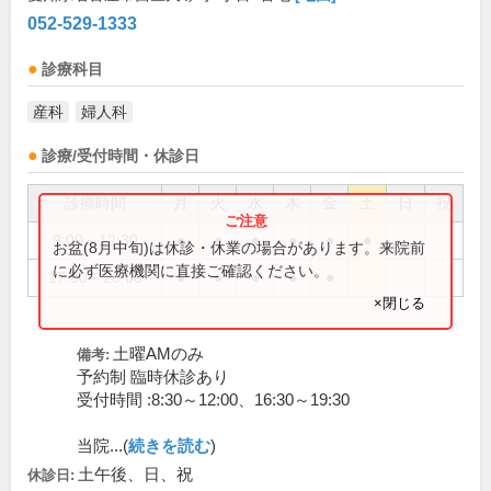
052-529-1333
診療科目
産科
婦人科
診療/受付時間・休診日
診療時間
月
火
水
木
金
土
日
祝
9:00～12:30
●
●
●
●
●
●
お盆(8月中旬)は休診・休業の場合があります。来院前
に必ず医療機関に直接ご確認ください。
17:00～20:00
●
●
●
●
●
×閉じる
土曜AMのみ
備考:
予約制 臨時休診あり
受付時間 :8:30～12:00、16:30～19:30
当院...(
続きを読む
)
土午後、日、祝
休診日: