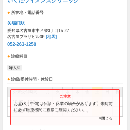
いくたウィメンズクリニック
所在地・電話番号
矢場町駅
愛知県名古屋市中区栄3丁目15-27
名古屋プラザビル3F
[地図]
052-263-1250
診療科目
婦人科
診療/受付時間・休診日
外来受付時間
月
火
水
木
金
土
日
祝
10:00～12:30
●
●
●
●
●
●
お盆(8月中旬)は休診・休業の場合があります。来院前
に必ず医療機関に直接ご確認ください。
15:00～18:00
●
●
●
●
×閉じる