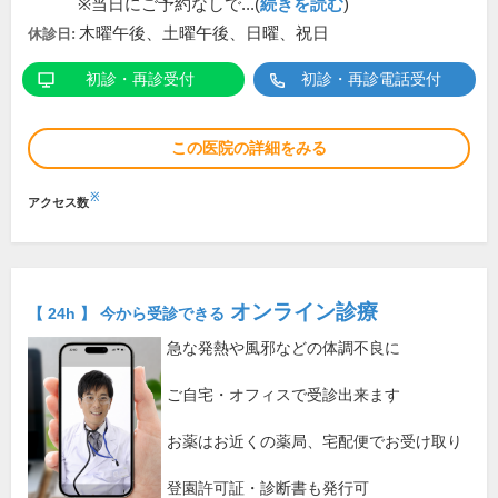
※当日にご予約なしで...(
続きを読む
)
木曜午後、土曜午後、日曜、祝日
休診日:
初診・再診受付
初診・再診電話受付
この医院の詳細をみる
※
アクセス数
オンライン診療
【 24h 】 今から受診できる
急な発熱や風邪などの体調不良に
ご自宅・オフィスで受診出来ます
お薬はお近くの薬局、宅配便でお受け取り
登園許可証・診断書も発行可