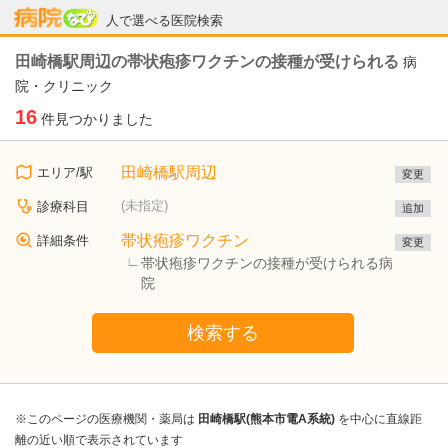
病院なび
人で選べる医院検索
田崎橋駅周辺の帯状疱疹ワクチンの接種が受けられる
病
院・クリニック
16
件見つかりました
田崎橋駅周辺
エリア/駅
変更
(未指定)
診療科目
追加
帯状疱疹ワクチン
詳細条件
変更
帯状疱疹ワクチンの接種が受けられる病
院
検索する
※このページの医療機関・薬局は
田崎橋駅(熊本市電A系統)
を中心に直線距
離の近い順で表示されています