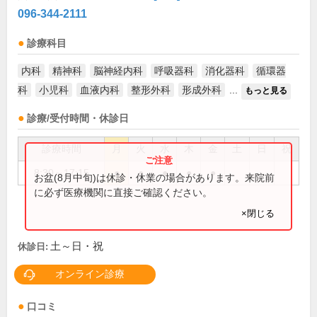
096-344-2111
診療科目
内科
精神科
脳神経内科
呼吸器科
消化器科
循環器
科
小児科
血液内科
整形外科
形成外科
...
もっと見る
診療/受付時間・休診日
診療時間
月
火
水
木
金
土
日
祝
8:30～17:15
●
●
●
●
●
お盆(8月中旬)は休診・休業の場合があります。来院前
に必ず医療機関に直接ご確認ください。
×閉じる
土～日・祝
休診日:
オンライン診療
口コミ