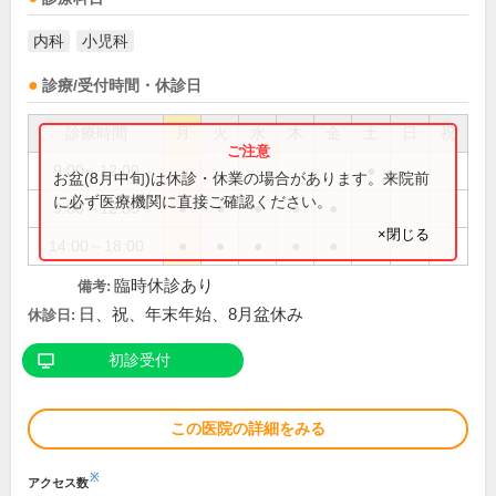
内科
小児科
診療/受付時間・休診日
診療時間
月
火
水
木
金
土
日
祝
9:00～12:00
●
お盆(8月中旬)は休診・休業の場合があります。来院前
に必ず医療機関に直接ご確認ください。
9:00～12:30
●
●
●
●
●
×閉じる
14:00～18:00
●
●
●
●
●
臨時休診あり
備考:
日、祝、年末年始、8月盆休み
休診日:
初診受付
この医院の詳細をみる
※
アクセス数