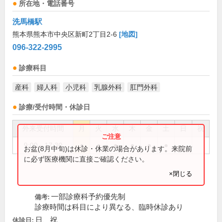
所在地・電話番号
洗馬橋駅
熊本県熊本市中央区新町2丁目2-6
[地図]
096-322-2995
診療科目
産科
婦人科
小児科
乳腺外科
肛門外科
診療/受付時間・休診日
外来受付時間
月
火
水
木
金
土
日
祝
9:00～17:30
●
●
●
●
●
●
お盆(8月中旬)は休診・休業の場合があります。来院前
に必ず医療機関に直接ご確認ください。
×閉じる
一部診療科予約優先制
備考:
診療時間は科目により異なる、臨時休診あり
日、祝
休診日: