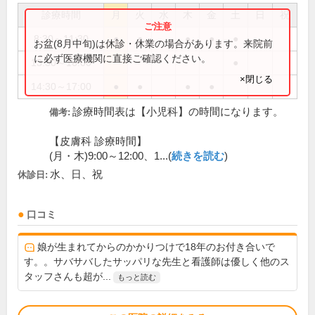
診療時間
月
火
水
木
金
土
日
祝
8:30～11:30
●
●
●
●
●
お盆(8月中旬)は休診・休業の場合があります。来院前
に必ず医療機関に直接ご確認ください。
13:30～16:00
●
×閉じる
14:30～17:00
●
●
●
●
診療時間表は【小児科】の時間になります。
備考:
【皮膚科 診療時間】
(月・木)9:00～12:00、1...(
続きを読む
)
水、日、祝
休診日:
口コミ
娘が生まれてからのかかりつけで18年のお付き合いで
す。。サバサバしたサッパリな先生と看護師は優しく他のス
タッフさんも超が...
もっと読む