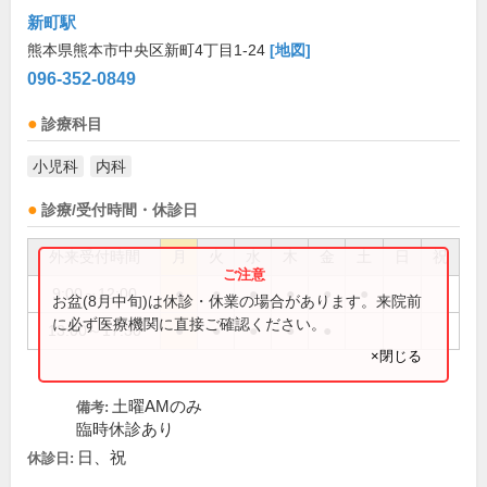
新町駅
熊本県熊本市中央区新町4丁目1-24
[地図]
096-352-0849
診療科目
小児科
内科
診療/受付時間・休診日
外来受付時間
月
火
水
木
金
土
日
祝
9:00～12:00
●
●
●
●
●
●
お盆(8月中旬)は休診・休業の場合があります。来院前
に必ず医療機関に直接ご確認ください。
13:00～17:30
●
●
●
●
●
×閉じる
土曜AMのみ
備考:
臨時休診あり
日、祝
休診日: