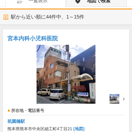
一覧表示
地図で検索
駅から近い順に
44
件中、
1～15件
宮本内科小児科医院
所在地・電話番号
祇園橋駅
熊本県熊本市中央区細工町4丁目21
[地図]