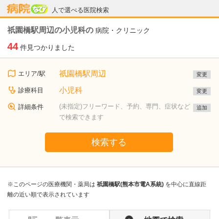
病院なび
人で選べる医院検索
祇園橋駅周辺の小児科の
病院・クリニック
44
件見つかりました
祇園橋駅周辺
エリア/駅
変更
小児科
診療科目
変更
(未指定)フリーワード、予約、専門、症状など
詳細条件
追加
で検索できます
検索する
※このページの医療機関・薬局は
祇園橋駅(熊本市電A系統)
を中心に直線距
離の近い順で表示されています