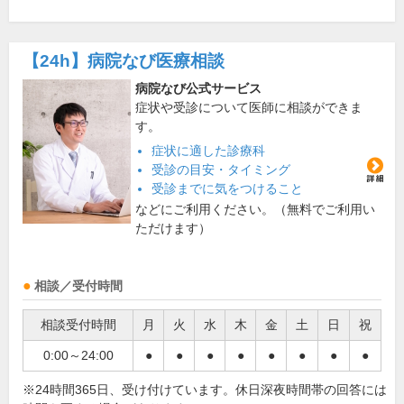
【24h】
病院なび医療相談
病院なび公式サービス
症状や受診について医師に相談ができま
す。
症状に適した診療科
受診の目安・タイミング
受診までに気をつけること
などにご利用ください。（無料でご利用い
ただけます）
相談／受付時間
相談受付時間
月
火
水
木
金
土
日
祝
0:00～24:00
●
●
●
●
●
●
●
●
※24時間365日、受け付けています。休日深夜時間帯の回答には