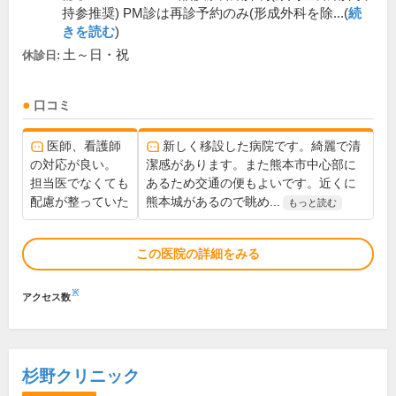
持参推奨) PM診は再診予約のみ(形成外科を除...(
続
きを読む
)
土～日・祝
休診日:
口コミ
医師、看護師
新しく移設した病院です。綺麗で清
の対応が良い。
潔感があります。また熊本市中心部に
担当医でなくても
あるため交通の便もよいです。近くに
配慮が整っていた
熊本城があるので眺め...
もっと読む
この医院の詳細をみる
※
アクセス数
杉野クリニック