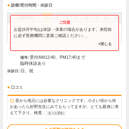
診療/受付時間・休診日
診療時間
月
火
水
木
金
土
日
祝
9:00～13:00
●
●
●
●
●
●
お盆(8月中旬)は休診・休業の場合があります。来院前
に必ず医療機関に直接ご確認ください。
14:00～18:00
●
●
●
●
×閉じる
受付AM12:40、PM17:40まで
備考:
臨時休診あり
日、祝
休診日:
口コミ
昔から地元には必要なクリニックです。小さい頃から何
かあったら杉野先生にみてもらってますが、とても親身に考
えて下さり、検査...
もっと読む