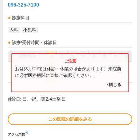
096-325-7100
診療科目
内科
小児科
診療/受付時間・休診日
診療時間
月
火
水
木
金
土
日
祝
9:00～13:00
●
●
●
●
●
●
お盆(8月中旬)は休診・休業の場合があります。来院前
に必ず医療機関に直接ご確認ください。
14:00～18:00
●
●
●
●
●
×閉じる
日、祝、第2,4土曜日
休診日:
この医院の詳細をみる
※
アクセス数