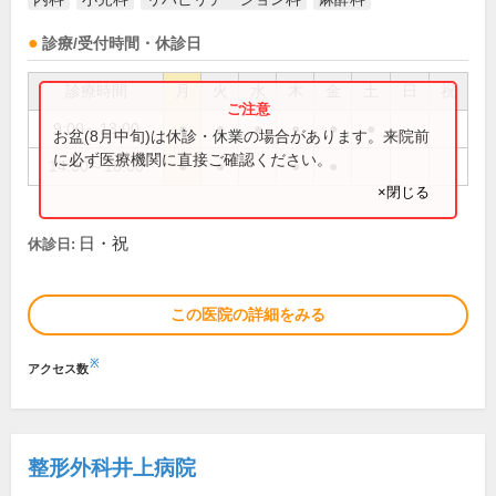
診療/受付時間・休診日
診療時間
月
火
水
木
金
土
日
祝
9:00～13:00
●
●
●
●
●
●
お盆(8月中旬)は休診・休業の場合があります。来院前
に必ず医療機関に直接ご確認ください。
14:30～18:00
●
●
●
●
×閉じる
日・祝
休診日:
この医院の詳細をみる
※
アクセス数
整形外科井上病院