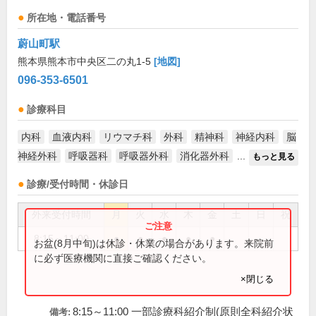
所在地・電話番号
蔚山町駅
熊本県熊本市中央区二の丸1-5
[地図]
096-353-6501
診療科目
内科
血液内科
リウマチ科
外科
精神科
神経内科
脳
神経外科
呼吸器科
呼吸器外科
消化器外科
...
もっと見る
診療/受付時間・休診日
外来受付時間
月
火
水
木
金
土
日
祝
8:15～11:00
●
●
●
●
●
お盆(8月中旬)は休診・休業の場合があります。来院前
に必ず医療機関に直接ご確認ください。
×閉じる
8:15～11:00 一部診療科紹介制(原則全科紹介状
備考: