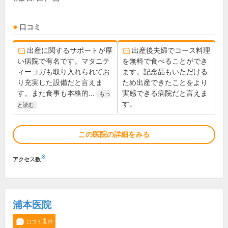
口コミ
出産に関するサポートが厚
出産後夫婦でコース料理
い病院で有名です。マタニテ
を無料で食べることができ
ィーヨガも取り入れられてお
ます。記念品もいただける
り充実した設備だと言えま
ため出産できたことをより
す。また食事も本格的...
実感できる病院だと言えま
もっ
す。
と読む
この医院の詳細をみる
※
アクセス数
浦本医院
1
口コミ
件