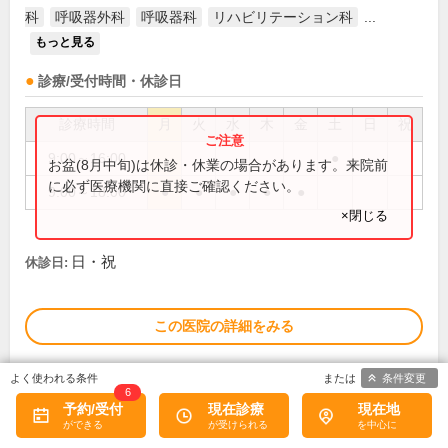
科
呼吸器外科
呼吸器科
リハビリテーション科
...
もっと見る
診療/受付時間・休診日
診療時間
月
火
水
木
金
土
日
祝
9:00～16:00
●
お盆(8月中旬)は休診・休業の場合があります。来院前
に必ず医療機関に直接ご確認ください。
9:00～18:00
●
●
●
●
●
×閉じる
日・祝
休診日:
この医院の詳細をみる
※
アクセス数
条件変更
6
予約/受付
現在診療
現在地