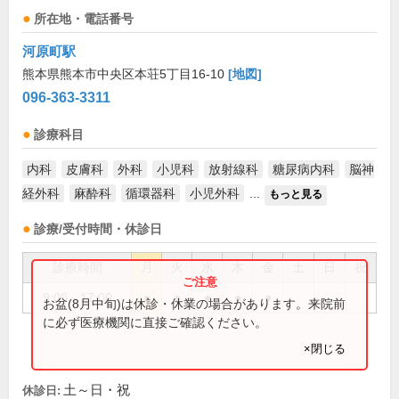
所在地・電話番号
河原町駅
熊本県熊本市中央区本荘5丁目16-10
[地図]
096-363-3311
診療科目
内科
皮膚科
外科
小児科
放射線科
糖尿病内科
脳神
経外科
麻酔科
循環器科
小児外科
...
もっと見る
診療/受付時間・休診日
診療時間
月
火
水
木
金
土
日
祝
9:00～17:00
●
●
●
●
●
お盆(8月中旬)は休診・休業の場合があります。来院前
に必ず医療機関に直接ご確認ください。
×閉じる
土～日・祝
休診日: