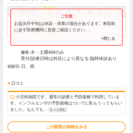
診療時間
月
火
水
木
金
土
日
祝
9:00～12:30
●
●
●
●
●
●
お盆(8月中旬)は休診・休業の場合があります。来院前
に必ず医療機関に直接ご確認ください。
15:00～17:30
●
●
●
●
×閉じる
木・土曜AMのみ
備考:
受付/診療日時は科目により異なる 臨時休診あり
日、祝
休診日:
口コミ
小児科病院です。通常の診療と予防接種で利用していま
す。インフルエンザの予防接種はついでに私もうってもらい
ました。なんでも...
もっと読む
この医院の詳細をみる