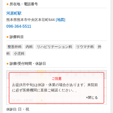
所在地・電話番号
河原町駅
熊本県熊本市中央区本荘町644
[地図]
096-364-5511
診療科目
整形外科
内科
リハビリテーション科
リウマチ科
外
科
小児科
診療/受付時間・休診日
診療時間
月
火
水
木
金
土
日
祝
9:00～11:00
●
●
●
●
●
●
お盆(8月中旬)は休診・休業の場合があります。来院前
に必ず医療機関に直接ご確認ください。
14:00～17:00
●
●
●
×閉じる
14:00～19:00
●
日・祝
休診日: