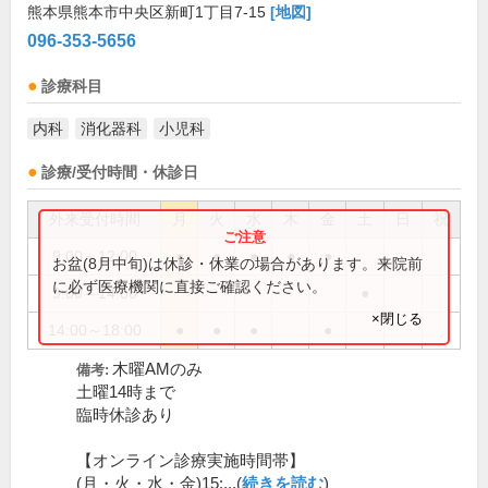
熊本県熊本市中央区新町1丁目7-15
[地図]
096-353-5656
診療科目
内科
消化器科
小児科
診療/受付時間・休診日
外来受付時間
月
火
水
木
金
土
日
祝
9:00～12:00
●
●
●
●
●
お盆(8月中旬)は休診・休業の場合があります。来院前
に必ず医療機関に直接ご確認ください。
9:00～14:00
●
×閉じる
14:00～18:00
●
●
●
●
木曜AMのみ
備考:
土曜14時まで
臨時休診あり
【オンライン診療実施時間帯】
(月・火・水・金)15:...(
続きを読む
)