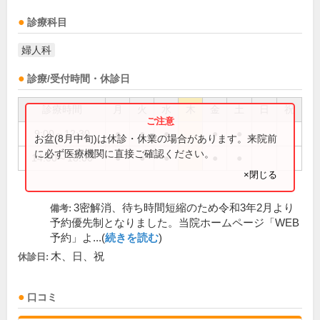
診療科目
婦人科
診療/受付時間・休診日
診療時間
月
火
水
木
金
土
日
祝
9:00～12:30
●
●
●
●
●
お盆(8月中旬)は休診・休業の場合があります。来院前
に必ず医療機関に直接ご確認ください。
14:00～18:00
●
●
●
●
●
×閉じる
3密解消、待ち時間短縮のため令和3年2月より
備考:
予約優先制となりました。当院ホームページ「WEB
予約」よ...(
続きを読む
)
木、日、祝
休診日:
口コミ