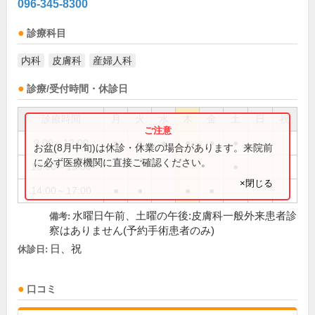
096-345-8300
診療科目
内科
皮膚科
産婦人科
診療/受付時間・休診日
診療時間
月
火
水
木
金
土
日
祝
9:00～12:00
●
●
●
●
●
●
お盆(8月中旬)は休診・休業の場合があります。来院前
に必ず医療機関に直接ご確認ください。
13:00～15:00
●
×閉じる
14:00～17:00
●
●
●
●
水曜日午前、土曜の午後:皮膚科一般外来患者診
備考:
察はありません(予約手術患者のみ)
日、祝
休診日:
口コミ