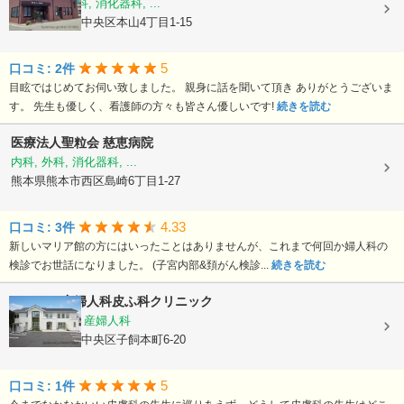
内科, 呼吸器科, 消化器科, ...
熊本県熊本市中央区本山4丁目1-15
5
口コミ: 2件
目眩ではじめてお伺い致しました。 親身に話を聞いて頂き ありがとうございま
す。 先生も優しく、看護師の方々も皆さん優しいです!
続きを読む
医療法人聖粒会
慈恵病院
内科, 外科, 消化器科, ...
熊本県熊本市西区島崎6丁目1-27
4.33
口コミ: 3件
新しいマリア館の方にはいったことはありませんが、これまで何回か婦人科の
検診でお世話になりました。 (子宮内部&頚がん検診...
続きを読む
よしむら産婦人科皮ふ科クリニック
内科, 皮膚科, 産婦人科
熊本県熊本市中央区子飼本町6-20
5
口コミ: 1件