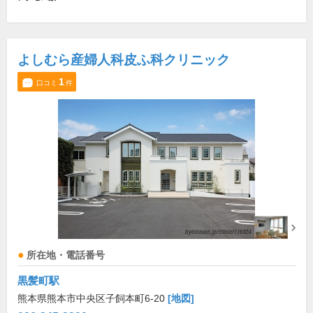
よしむら産婦人科皮ふ科クリニック
1
口コミ
件
所在地・電話番号
黒髪町駅
熊本県熊本市中央区子飼本町6-20
[地図]