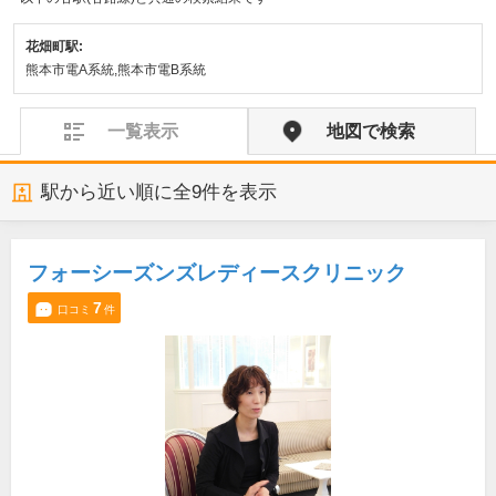
花畑町駅:
熊本市電A系統,熊本市電B系統
一覧表示
地図で検索
駅から近い順に全
9
件を表示
フォーシーズンズレディースクリニック
7
口コミ
件