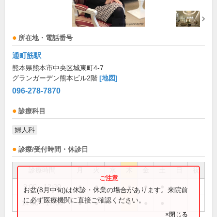
所在地・電話番号
通町筋駅
熊本県熊本市中央区城東町4-7
グランガーデン熊本ビル2階
[地図]
096-278-7870
診療科目
婦人科
診療/受付時間・休診日
診療時間
月
火
水
木
金
土
日
祝
9:00～12:30
●
●
●
●
●
お盆(8月中旬)は休診・休業の場合があります。来院前
に必ず医療機関に直接ご確認ください。
14:00～17:00
●
●
●
●
●
×閉じる