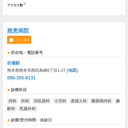
※
アクセス数
慈恵病院
3
口コミ
件
所在地・電話番号
杉塘駅
熊本県熊本市西区島崎6丁目1-27
[地図]
096-355-6131
診療科目
内科
外科
消化器科
小児科
産婦人科
糖尿病内科
麻
酔科
乳腺外科
診療/受付時間・休診日