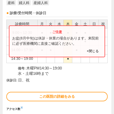
産科
婦人科
産婦人科
診療/受付時間・休診日
診療時間
月
火
水
木
金
土
日
祝
9:00～12:30
●
●
●
●
●
●
お盆(8月中旬)は休診・休業の場合があります。来院前
14:00～16:00
●
●
に必ず医療機関に直接ご確認ください。
14:00～17:30
●
●
●
×閉じる
14:30～19:00
●
木曜PM14:30～19:00
備考:
水・土曜16時まで
日、祝
休診日:
この医院の詳細をみる
※
アクセス数