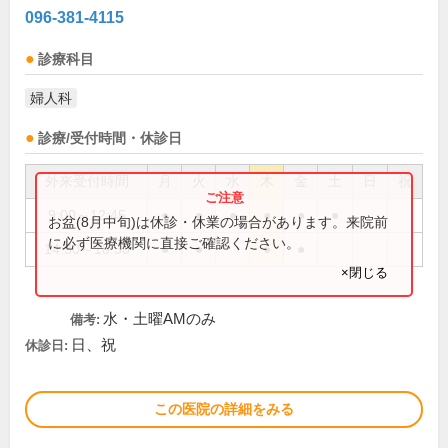
096-381-4115
診療科目
婦人科
診療/受付時間・休診日
外来受付時間
月
火
水
木
金
土
日
祝
9:00～12:45
●
●
●
●
●
●
お盆(8月中旬)は休診・休業の場合があります。来院前
に必ず医療機関に直接ご確認ください。
14:30～18:30
●
●
●
●
×閉じる
水・土曜AMのみ
備考:
日、祝
休診日:
この医院の詳細をみる