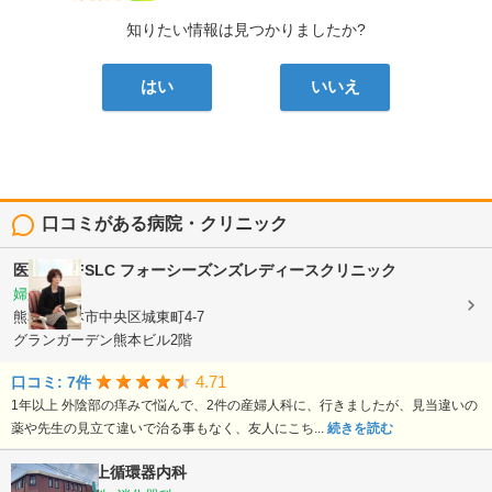
知りたい情報は見つかりましたか?
はい
いいえ
口コミがある病院・クリニック
医療法人FSLC
フォーシーズンズレディースクリニック
婦人科
熊本県熊本市中央区城東町4-7
グランガーデン熊本ビル2階
4.71
口コミ: 7件
1年以上 外陰部の痒みで悩んで、2件の産婦人科に、行きましたが、見当違いの
薬や先生の見立て違いで治る事もなく、友人にこち...
続きを読む
医療法人
村上循環器内科