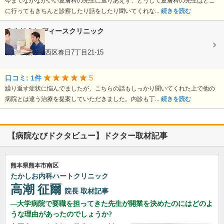
今までなかなかいい皮膚科の先生に巡りあえず、どうして皮膚科の先生はどこ
に行ってもきちんと診察したり話をしたり聞いてくれな...
続きを読む
みやはらレディースクリニック
婦人科
熊本県熊本市西区春日7丁目21-15
5
口コミ: 1件
繰り返す症状に悩んでましたが、こちらの話もしっかり聞いてくれた上で他の
病院とは違う治療を提案していただきました。内診も丁...
続きを読む
【病院なびドクタビュー】ドクター取材記事
熊本県熊本市南区
たかしお内科ハートクリニック
高潮 征爾
院長
取材記事
大学病院で要職を担ってきた先生が開業を決めたのにはどのよ
うな理由があったのでしょうか?