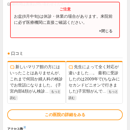
(診療時間は直接お問い合わせください)
お盆(8月中旬)は休診・休業の場合があります。来院前
に必ず医療機関に直接ご確認ください。
×閉じる
口コミ
新しいマリア館の方には
先生によって全く対応が
いったことはありませんが、
違いました…。 最初に受診
これまで何回か婦人科の検診
したのは2009年で(ちなみに
でお世話になりました。 (子
セカンドピニオンで行きま
宮内部&頚がん検診...
した)子宮頸がんで...
もっと
もっと
読む
読む
この医院の詳細をみる
※
アクセス数