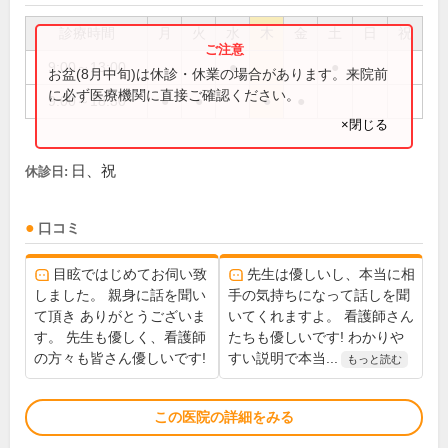
診療時間
月
火
水
木
金
土
日
祝
9:00～13:00
●
●
お盆(8月中旬)は休診・休業の場合があります。来院前
に必ず医療機関に直接ご確認ください。
9:00～18:30
●
●
●
●
×閉じる
日、祝
休診日:
口コミ
目眩ではじめてお伺い致
先生は優しいし、本当に相
しました。 親身に話を聞い
手の気持ちになって話しを聞
て頂き ありがとうございま
いてくれますよ。 看護師さん
す。 先生も優しく、看護師
たちも優しいです! わかりや
の方々も皆さん優しいです!
すい説明で本当...
もっと読む
この医院の詳細をみる