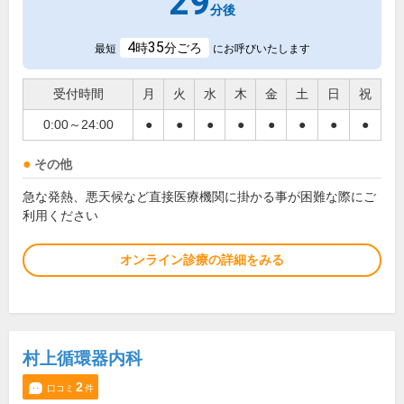
29
分後
4
35
時
分ごろ
最短
にお呼びいたします
受付時間
月
火
水
木
金
土
日
祝
0:00～24:00
●
●
●
●
●
●
●
●
その他
急な発熱、悪天候など直接医療機関に掛かる事が困難な際にご
利用ください
オンライン診療の詳細をみる
村上循環器内科
2
口コミ
件