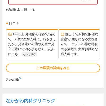
水、日、祝
休診日:
口コミ
1年以上 外陰部の痒みで悩ん
優しくて親切で的確な
で、2件の産婦人科に、行きまし
診察で 頼りになる女医さ
たが、見当違いの薬や先生の見
んで、 ホテルの様な待合
立て違いで治る事もなく、友人
室も素敵で 大変お勧めな
にこち...
婦人科です。
もっと読む
この医院の詳細をみる
※
アクセス数
なかがわ内科クリニック