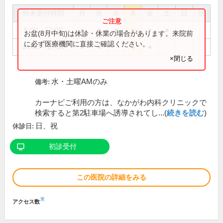
外来受付時間
月
火
水
木
金
土
日
祝
9:00～12:00
●
●
●
●
●
●
お盆(8月中旬)は休診・休業の場合があります。来院前
に必ず医療機関に直接ご確認ください。
14:00～17:00
●
●
●
●
×閉じる
水・土曜AMのみ
備考:
カーナビご利用の方は、なかがわ内科クリニックで
検索すると第2駐車場へ誘導されてし...(
続きを読む
)
日、祝
休診日:
初診受付
この医院の詳細をみる
※
アクセス数