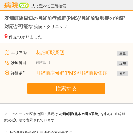
病院なび
人で選べる医院検索
花畑町駅周辺の月経前症候群(PMS)/月経前緊張症の治療/
対応が可能な
病院・クリニック
9
件見つかりました
花畑町駅周辺
エリア/駅
変更
(未指定)
診療科目
追加
月経前症候群(PMS)/月経前緊張症
詳細条件
変更
検索する
※このページの医療機関・薬局は
花畑町駅(熊本市電A系統)
を中心に直線距
離の近い順で表示されています
以下の各駅(各路線)と共通の検索結果です