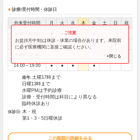
診療/受付時間・休診日
外来受付時間
月
火
水
木
金
土
日
祝
9:00～12:00
●
●
●
●
お盆(8月中旬)は休診・休業の場合があります。来院前
9:00～13:00
●
に必ず医療機関に直接ご確認ください。
9:00～17:00
●
×閉じる
14:00～19:00
●
●
●
●
土曜17時まで
備考:
日曜13時まで
水曜PMは予約診療
診療・受付時間は科目により異なる
臨時休診あり
木・祝
休診日:
第1・3・5日曜休診
この医院の詳細をみる