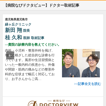
【病院なびドクタビュー】ドクター取材記事
鹿児島県鹿児島市
緑ヶ丘クリニック
新田 翔
院長
桂 久和
医師
取材記事
貴院の診療内容を教えてください。
内科・小児科・整形外科を掲げ、
地域に根ざした総合的な診療を行
っています。風邪や生活習慣病と
いった一般内科の疾患から、外傷
や関節・筋肉の痛みなどの整形外
科的な症状まで幅広く対応してお
り、お子さんからご高…
>>記事全文を読む