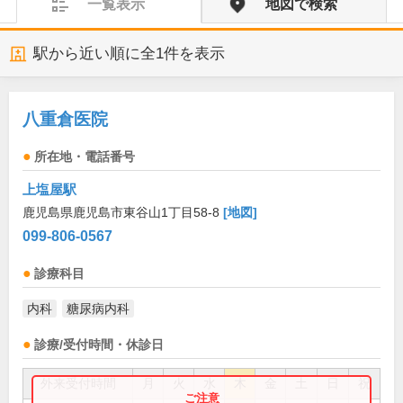
一覧表示
地図で検索
駅から近い順に全
1
件を表示
八重倉医院
所在地・電話番号
上塩屋駅
鹿児島県鹿児島市東谷山1丁目58-8
[地図]
099-806-0567
診療科目
内科
糖尿病内科
診療/受付時間・休診日
外来受付時間
月
火
水
木
金
土
日
祝