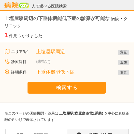
病院なび
人で選べる医院検索
上塩屋駅周辺の下垂体機能低下症の診察が可能な
病院・ク
リニック
1
件見つかりました
上塩屋駅周辺
エリア/駅
変更
(未指定)
診療科目
追加
下垂体機能低下症
詳細条件
変更
検索する
※このページの医療機関・薬局は
上塩屋駅(鹿児島市電1系統)
を中心に直線距
離の近い順で表示されています