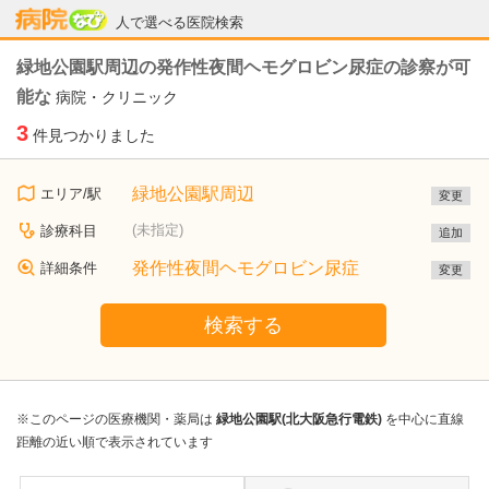
病院なび
人で選べる医院検索
緑地公園駅周辺の発作性夜間ヘモグロビン尿症の診察が可
能な
病院・クリニック
3
件見つかりました
緑地公園駅周辺
エリア/駅
変更
(未指定)
診療科目
追加
発作性夜間ヘモグロビン尿症
詳細条件
変更
検索する
※このページの医療機関・薬局は
緑地公園駅(北大阪急行電鉄)
を中心に直線
距離の近い順で表示されています