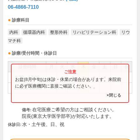
06-4866-7110
診療科目
内科
循環器内科
整形外科
リハビリテーション科
リウ
マチ科
診療/受付時間・休診日
診療時間
月
火
水
木
金
土
日
祝
8:30～12:00
●
●
●
●
●
●
お盆(8月中旬)は休診・休業の場合があります。来院前
に必ず医療機関に直接ご確認ください。
15:00～17:30
●
●
●
●
×閉じる
在宅医療ご希望の方はご相談ください。
備考:
院長(東京大学医学部卒)が対応いたします。
水・土午後、日、祝
休診日: