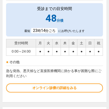
受診までの目安時間
48
分後
23
14
時
分ごろ
最短
にお呼びいたします
受付時間
月
火
水
木
金
土
日
祝
0:00～24:00
●
●
●
●
●
●
●
●
その他
急な発熱、悪天候など直接医療機関に掛かる事が困難な際にご
利用ください
オンライン診療の詳細をみる