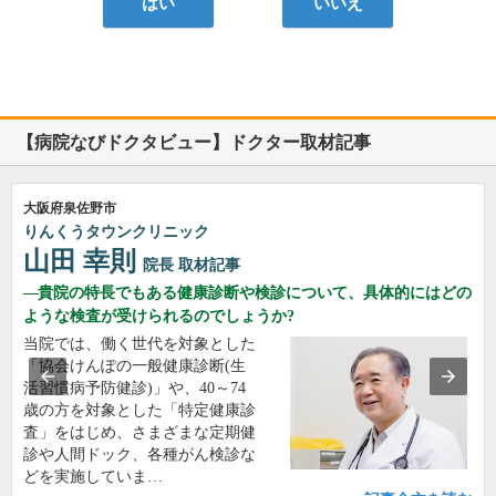
はい
いいえ
【病院なびドクタビュー】ドクター取材記事
大阪府泉佐野市
りんくうタウンクリニック
山田 幸則
院長
取材記事
貴院の特長でもある健康診断や検診について、具体的にはどの
ような検査が受けられるのでしょうか?
当院では、働く世代を対象とした
「協会けんぽの一般健康診断(生
活習慣病予防健診)」や、40～74
歳の方を対象とした「特定健康診
査」をはじめ、さまざまな定期健
診や人間ドック、各種がん検診な
どを実施していま…