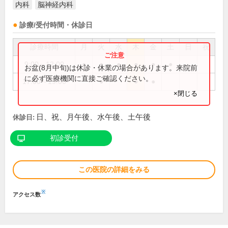
内科
脳神経内科
診療/受付時間・休診日
診療時間
月
火
水
木
金
土
日
祝
9:00～12:00
●
●
●
●
●
●
お盆(8月中旬)は休診・休業の場合があります。来院前
に必ず医療機関に直接ご確認ください。
17:00～19:00
●
●
●
×閉じる
日、祝、月午後、水午後、土午後
休診日:
初診受付
この医院の詳細をみる
※
アクセス数