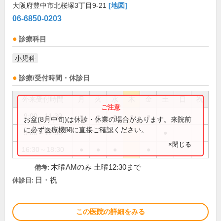
大阪府豊中市北桜塚3丁目9-21
[地図]
06-6850-0203
診療科目
小児科
診療/受付時間・休診日
外来受付時間
月
火
水
木
金
土
日
祝
9:00～11:30
●
●
●
●
●
お盆(8月中旬)は休診・休業の場合があります。来院前
に必ず医療機関に直接ご確認ください。
9:00～12:30
●
×閉じる
16:30～18:30
●
●
●
●
木曜AMのみ 土曜12:30まで
備考:
日・祝
休診日:
この医院の詳細をみる