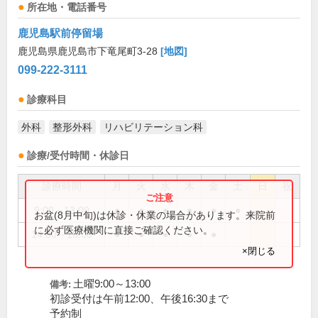
所在地・電話番号
鹿児島駅前停留場
鹿児島県鹿児島市下竜尾町3-28
[地図]
099-222-3111
診療科目
外科
整形外科
リハビリテーション科
診療/受付時間・休診日
診療時間
月
火
水
木
金
土
日
祝
9:00～13:00
●
●
●
●
●
●
お盆(8月中旬)は休診・休業の場合があります。来院前
に必ず医療機関に直接ご確認ください。
14:00～18:00
●
●
●
●
●
×閉じる
土曜9:00～13:00
備考:
初診受付は午前12:00、午後16:30まで
予約制