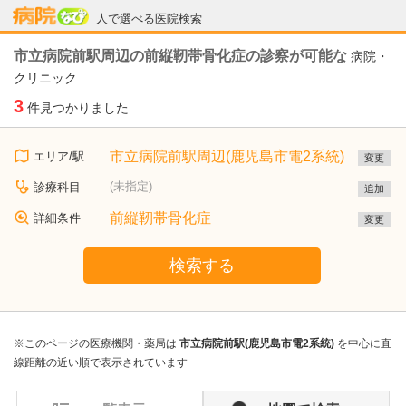
病院なび
人で選べる医院検索
市立病院前駅周辺の前縦靭帯骨化症の診察が可能な
病院・
クリニック
3
件見つかりました
市立病院前駅周辺(鹿児島市電2系統)
エリア/駅
変更
(未指定)
診療科目
追加
前縦靭帯骨化症
詳細条件
変更
検索する
※このページの医療機関・薬局は
市立病院前駅(鹿児島市電2系統)
を中心に直
線距離の近い順で表示されています