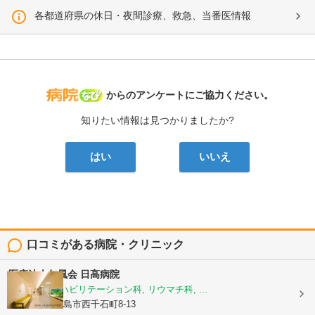
各都道府県の休日・夜間診療、救急、当番医情報
病院なび
からのアンケートにご協力ください。
知りたい情報は見つかりましたか?
はい
いいえ
口コミがある病院・クリニック
医療法人仁風会
日高病院
整形外科, リハビリテーション科, リウマチ科, ...
鹿児島県鹿児島市西千石町8-13