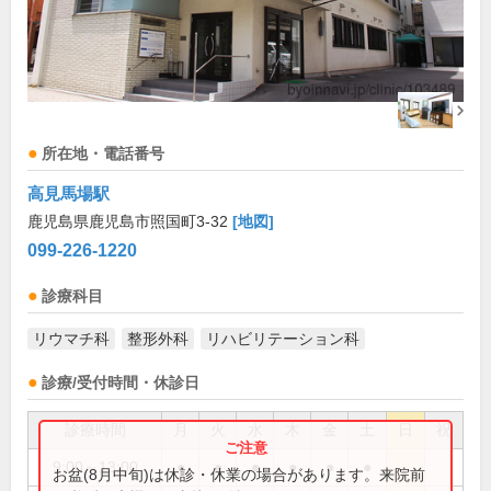
所在地・電話番号
高見馬場駅
鹿児島県鹿児島市照国町3-32
[地図]
099-226-1220
診療科目
リウマチ科
整形外科
リハビリテーション科
診療/受付時間・休診日
診療時間
月
火
水
木
金
土
日
祝
9:00～13:00
●
●
●
●
●
●
お盆(8月中旬)は休診・休業の場合があります。来院前