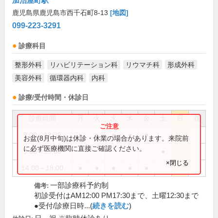
加治屋町駅
鹿児島県鹿児島市西千石町8-13
[地図]
099-223-3291
診療科目
整形外科
リハビリテーション科
リウマチ科
形成外科
美容外科
循環器内科
内科
診療/受付時間・休診日
診療時間
月
火
水
木
金
土
日
祝
9:00～12:30
●
●
●
●
●
お盆(8月中旬)は休診・休業の場合があります。来院前
に必ず医療機関に直接ご確認ください。
9:00～13:00
●
×閉じる
14:00～18:00
●
●
●
●
●
一部診療科予約制
備考:
初診受付はAM12:00 PM17:30まで、土曜12:30まで
●受付/診療日時...(
続きを読む
)