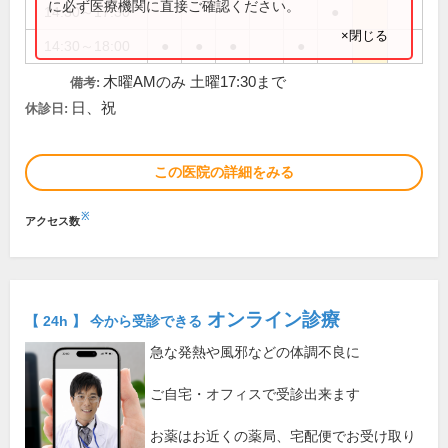
に必ず医療機関に直接ご確認ください。
14:30～17:30
●
×閉じる
14:30～18:00
●
●
●
●
木曜AMのみ 土曜17:30まで
備考:
日、祝
休診日:
この医院の詳細をみる
※
アクセス数
オンライン診療
【 24h 】 今から受診できる
急な発熱や風邪などの体調不良に
ご自宅・オフィスで受診出来ます
お薬はお近くの薬局、宅配便でお受け取り