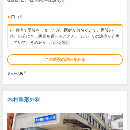
日、祝 ※臨時休診あり
休診日:
口コミ
腰痛で受診をしましたが、医師が何名かいて、再診の
時、自分に合う医師を選べることと、リハビリの設備が充実
していて、きめ細か...
もっと読む
この医院の詳細をみる
※
アクセス数
内村整形外科