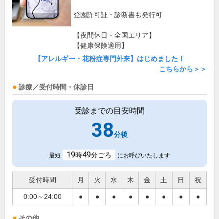
登園許可証・診断書も発行可
【夜間休日・全国エリア】
【健康保険適用】
【アレルギー・花粉症専門外来】はじめました！
こちらから＞＞
診療／受付時間・休診日
受診までの目安時間
38
分後
19
49
時
分ごろ
最短
にお呼びいたします
受付時間
月
火
水
木
金
土
日
祝
0:00～24:00
●
●
●
●
●
●
●
●
その他