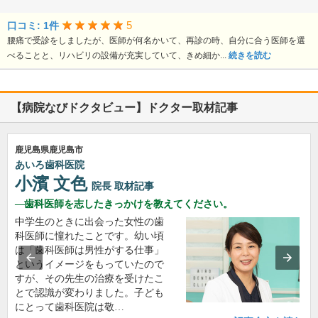
5
口コミ: 1件
腰痛で受診をしましたが、医師が何名かいて、再診の時、自分に合う医師を選
べることと、リハビリの設備が充実していて、きめ細か...
続きを読む
【病院なびドクタビュー】ドクター取材記事
鹿児島県鹿児島市
あいろ歯科医院
小濱 文色
院長
取材記事
歯科医師を志したきっかけを教えてください。
中学生のときに出会った女性の歯
科医師に憧れたことです。幼い頃
は「歯科医師は男性がする仕事」
というイメージをもっていたので
すが、その先生の治療を受けたこ
とで認識が変わりました。子ども
にとって歯科医院は敬…