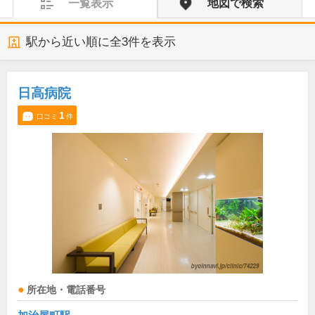
一覧表示
地図で検索
駅から近い順に全
3
件を表示
日高病院
1
口コミ
件
所在地・電話番号