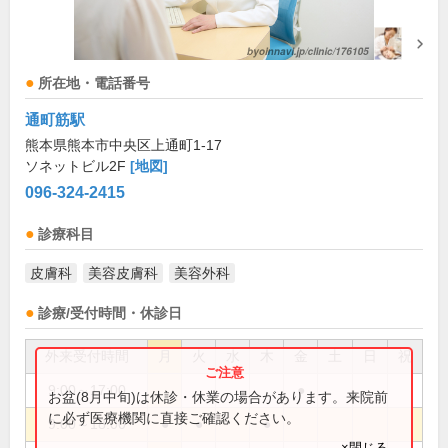
所在地・電話番号
通町筋駅
熊本県熊本市中央区上通町1-17
ソネットビル2F
[地図]
096-324-2415
診療科目
皮膚科
美容皮膚科
美容外科
診療/受付時間・休診日
外来受付時間
月
火
水
木
金
土
日
祝
9:00～17:00
●
お盆(8月中旬)は休診・休業の場合があります。来院前
に必ず医療機関に直接ご確認ください。
9:00～18:00
●
●
●
×閉じる