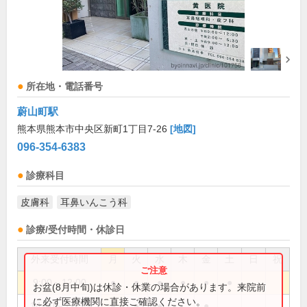
所在地・電話番号
蔚山町駅
熊本県熊本市中央区新町1丁目7-26
[地図]
096-354-6383
診療科目
皮膚科
耳鼻いんこう科
診療/受付時間・休診日
外来受付時間
月
火
水
木
金
土
日
祝
9:00～12:00
●
●
●
●
●
●
お盆(8月中旬)は休診・休業の場合があります。来院前
に必ず医療機関に直接ご確認ください。
14:00～17:30
●
●
●
●