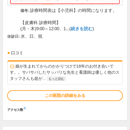
14:30～17:00
●
●
●
●
診療時間表は【小児科】の時間になります。
備考:
【皮膚科 診療時間】
(月・木)9:00～12:00、1...(
続きを読む
)
水、日、祝
休診日:
口コミ
娘が生まれてからのかかりつけで18年のお付き合いで
す。。サバサバしたサッパリな先生と看護師は優しく他のス
タッフさんも超が...
もっと読む
この医院の詳細をみる
※
アクセス数