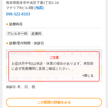
熊本県熊本市中央区下通1丁目1-14
マテリア8ビル3階
[地図]
096-322-8103
診療科目
アレルギー科
皮膚科
診療/受付時間・休診日
外来受付時間
月
火
水
木
金
土
日
祝
9:30～12:00
●
お盆(8月中旬)は休診・休業の場合があります。来院前
に必ず医療機関に直接ご確認ください。
9:30～13:00
●
●
●
●
×閉じる
14:00～18:00
●
●
●
●
木、日、祝
休診日:
この医院の詳細をみる