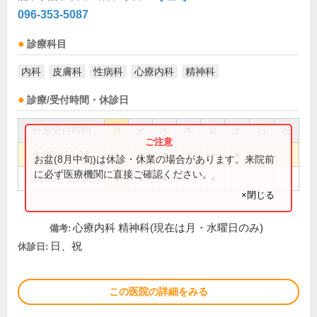
096-353-5087
診療科目
内科
皮膚科
性病科
心療内科
精神科
診療/受付時間・休診日
外来受付時間
月
火
水
木
金
土
日
祝
9:00～13:00
●
●
●
●
●
●
お盆(8月中旬)は休診・休業の場合があります。来院前
に必ず医療機関に直接ご確認ください。
14:00～18:00
●
●
●
●
×閉じる
心療内科 精神科(現在は月・水曜日のみ)
備考:
日、祝
休診日:
この医院の詳細をみる