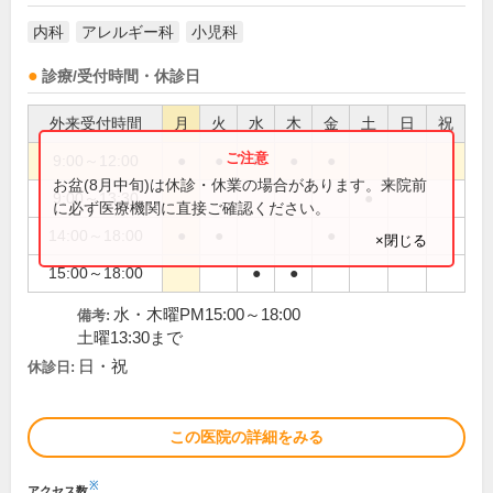
内科
アレルギー科
小児科
診療/受付時間・休診日
外来受付時間
月
火
水
木
金
土
日
祝
9:00～12:00
●
●
●
●
●
お盆(8月中旬)は休診・休業の場合があります。来院前
9:00～13:30
●
に必ず医療機関に直接ご確認ください。
14:00～18:00
●
●
●
×閉じる
15:00～18:00
●
●
水・木曜PM15:00～18:00
備考:
土曜13:30まで
日・祝
休診日:
この医院の詳細をみる
※
アクセス数