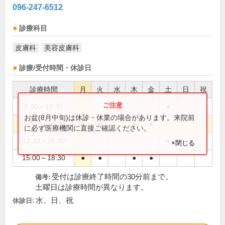
096-247-6512
診療科目
皮膚科
美容皮膚科
診療/受付時間・休診日
診療時間
月
火
水
木
金
土
日
祝
9:00～12:30
●
お盆(8月中旬)は休診・休業の場合があります。来院前
10:00～13:30
●
●
●
●
に必ず医療機関に直接ご確認ください。
13:30～16:30
●
×閉じる
15:00～18:30
●
●
●
●
受付は診療終了時間の30分前まで。
備考:
土曜日は診療時間が異なります。
水、日、祝
休診日: