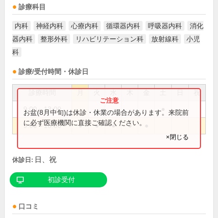
診療科目
内科
神経内科
心療内科
循環器内科
呼吸器内科
消化
器内科
整形外科
リハビリテーション科
放射線科
小児
科
診療/受付時間・休診日
診療時間
月
火
水
木
金
土
日
祝
9:00～13:00
●
お盆(8月中旬)は休診・休業の場合があります。来院前
に必ず医療機関に直接ご確認ください。
9:00～18:00
●
●
●
●
●
×閉じる
日、祝
休診日:
初診受付
口コミ