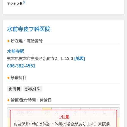
※
アクセス数
水前寺皮フ科医院
所在地・電話番号
水前寺駅
熊本県熊本市中央区水前寺2丁目19-3
[地図]
096-382-4551
診療科目
皮膚科
形成外科
診療/受付時間・休診日
診療時間
月
火
水
木
金
土
日
祝
9:00～12:00
●
●
●
●
●
●
お盆(8月中旬)は休診・休業の場合があります。来院前