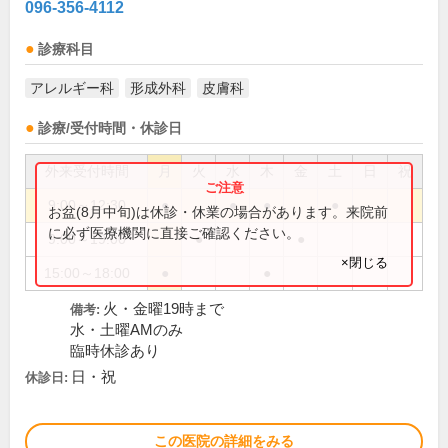
096-356-4112
診療科目
アレルギー科
形成外科
皮膚科
診療/受付時間・休診日
外来受付時間
月
火
水
木
金
土
日
祝
9:00～12:30
●
●
●
●
お盆(8月中旬)は休診・休業の場合があります。来院前
に必ず医療機関に直接ご確認ください。
9:00～19:00
●
●
×閉じる
15:00～18:00
●
●
火・金曜19時まで
備考:
水・土曜AMのみ
臨時休診あり
日・祝
休診日:
この医院の詳細をみる