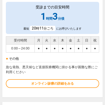
受診までの目安時間
1
3
時間
分後
20
11
時
分ごろ
最短
にお呼びいたします
受付時間
月
火
水
木
金
土
日
祝
0:00～24:00
●
●
●
●
●
●
●
●
その他
急な発熱、悪天候など直接医療機関に掛かる事が困難な際にご
利用ください
オンライン診療の詳細をみる