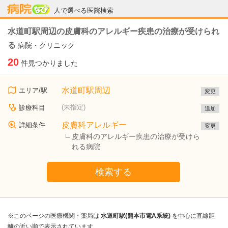
病院なび
人で選べる医院検索
水道町駅周辺の皮膚科のアレルギー疾患の治療が受けられ
る
病院・クリニック
20
件見つかりました
水道町駅周辺
エリア/駅
変更
(未指定)
診療科目
追加
皮膚科アレルギー
詳細条件
変更
皮膚科のアレルギー疾患の治療が受けら
れる病院
検索する
※このページの医療機関・薬局は
水道町駅(熊本市電A系統)
を中心に直線距
離の近い順で表示されています