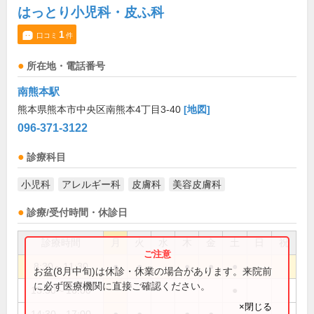
はっとり小児科・皮ふ科
1
口コミ
件
所在地・電話番号
南熊本駅
熊本県熊本市中央区南熊本4丁目3-40
[地図]
096-371-3122
診療科目
小児科
アレルギー科
皮膚科
美容皮膚科
診療/受付時間・休診日
診療時間
月
火
水
木
金
土
日
祝
8:30～11:30
●
●
●
●
●
お盆(8月中旬)は休診・休業の場合があります。来院前
に必ず医療機関に直接ご確認ください。
13:30～16:00
●
×閉じる