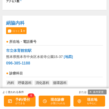
※
アクセス数
絹脇内科
1
口コミ
件
所在地・電話番号
市立体育館前駅
熊本県熊本市中央区水前寺公園15-37
[地図]
096-385-1188
診療科目
内科
呼吸器科
消化器科
循環器科
条件変更
診療/受付時間・休診日
6
予約/受付
現在診療
現在地
外来受付時間
月
火
水
木
金
土
日
祝