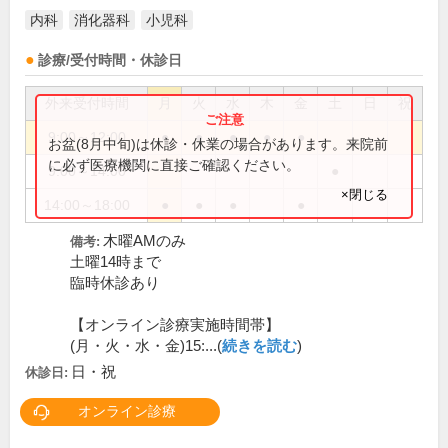
内科
消化器科
小児科
診療/受付時間・休診日
外来受付時間
月
火
水
木
金
土
日
祝
9:00～12:00
●
●
●
●
●
お盆(8月中旬)は休診・休業の場合があります。来院前
に必ず医療機関に直接ご確認ください。
9:00～14:00
●
×閉じる
14:00～18:00
●
●
●
●
木曜AMのみ
備考:
土曜14時まで
臨時休診あり
【オンライン診療実施時間帯】
(月・火・水・金)15:...(
続きを読む
)
日・祝
休診日:
オンライン診療