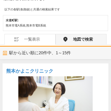
以下の各駅(各路線)と共通の検索結果です
水道町駅:
熊本市電A系統,熊本市電B系統
一覧表示
地図で検索
駅から近い順に
20
件中、
1～15件
熊本かよこクリニック