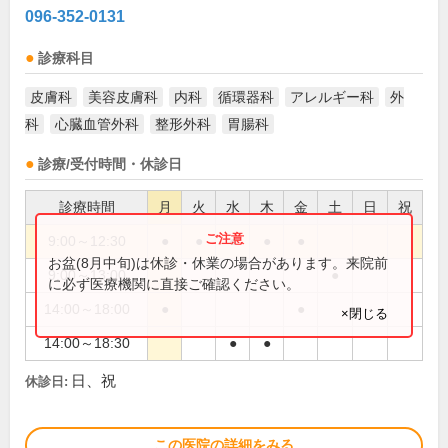
096-352-0131
診療科目
皮膚科
美容皮膚科
内科
循環器科
アレルギー科
外
科
心臓血管外科
整形外科
胃腸科
診療/受付時間・休診日
診療時間
月
火
水
木
金
土
日
祝
9:00～12:30
●
●
●
●
●
お盆(8月中旬)は休診・休業の場合があります。来院前
9:00～13:00
●
に必ず医療機関に直接ご確認ください。
14:00～18:00
●
●
×閉じる
14:00～18:30
●
●
日、祝
休診日:
この医院の詳細をみる