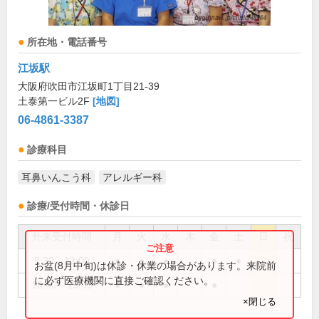
所在地・電話番号
江坂駅
大阪府吹田市江坂町1丁目21-39
土泰第一ビル2F
[地図]
06-4861-3387
診療科目
耳鼻いんこう科
アレルギー科
診療/受付時間・休診日
外来受付時間
月
火
水
木
金
土
日
祝
9:30～13:00
●
●
●
●
●
お盆(8月中旬)は休診・休業の場合があります。来院前
に必ず医療機関に直接ご確認ください。
16:00～19:00
●
●
●
●
×閉じる