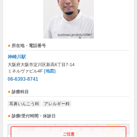
所在地・電話番号
神崎川駅
大阪府大阪市淀川区新高6丁目7-14
ミネルヴァビル4F
[地図]
06-6393-8741
診療科目
耳鼻いんこう科
アレルギー科
診療/受付時間・休診日
診療時間
月
火
水
木
金
土
日
祝