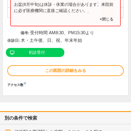
9:00～12:00
●
●
●
●
●
●
お盆(8月中旬)は休診・休業の場合があります。来院前
に必ず医療機関に直接ご確認ください。
16:00～19:00
●
●
●
●
×閉じる
受付時間 AM8:30、PM15:30より
備考:
木・土午後、日、祝、年末年始
休診日:
初診受付
この医院の詳細をみる
※
アクセス数
別の条件で検索