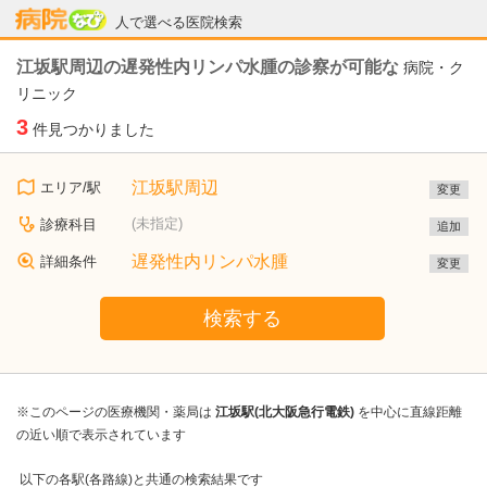
病院なび
人で選べる医院検索
江坂駅周辺の遅発性内リンパ水腫の診察が可能な
病院・ク
リニック
3
件見つかりました
江坂駅周辺
エリア/駅
変更
(未指定)
診療科目
追加
遅発性内リンパ水腫
詳細条件
変更
検索する
※このページの医療機関・薬局は
江坂駅(北大阪急行電鉄)
を中心に直線距離
の近い順で表示されています
以下の各駅(各路線)と共通の検索結果です