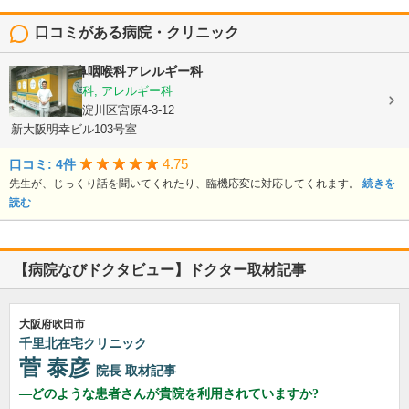
口コミがある病院・クリニック
まさもと耳鼻咽喉科アレルギー科
耳鼻いんこう科, アレルギー科
大阪府大阪市淀川区宮原4-3-12
新大阪明幸ビル103号室
4.75
口コミ: 4件
先生が、じっくり話を聞いてくれたり、臨機応変に対応してくれます。
続きを
読む
【病院なびドクタビュー】ドクター取材記事
大阪府吹田市
千里北在宅クリニック
菅 泰彦
院長
取材記事
どのような患者さんが貴院を利用されていますか?