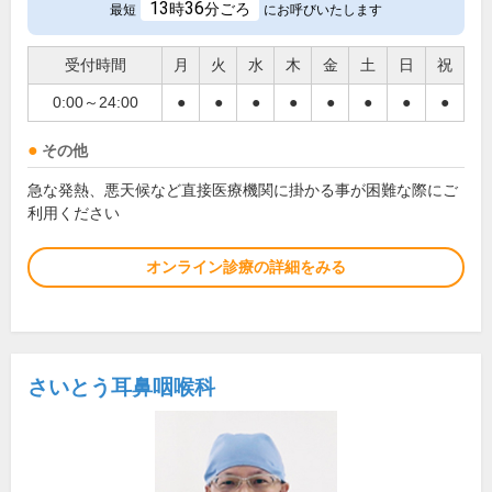
13
36
時
分ごろ
最短
にお呼びいたします
受付時間
月
火
水
木
金
土
日
祝
0:00～24:00
●
●
●
●
●
●
●
●
その他
急な発熱、悪天候など直接医療機関に掛かる事が困難な際にご
利用ください
オンライン診療の詳細をみる
さいとう耳鼻咽喉科