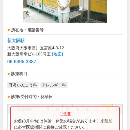
所在地・電話番号
新大阪駅
大阪府大阪市淀川区宮原4-3-12
新大阪明幸ビル103号室
[地図]
06-6395-3387
診療科目
耳鼻いんこう科
アレルギー科
診療/受付時間・休診日
診療時間
月
火
水
木
金
土
日
祝
9:30～13:00
●
●
●
●
●
●
お盆(8月中旬)は休診・休業の場合があります。来院前
に必ず医療機関に直接ご確認ください。
16:30～20:00
●
●
●
●