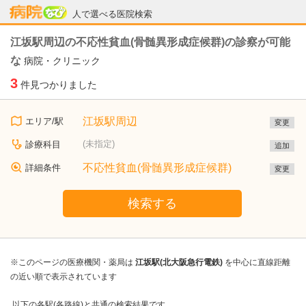
病院なび
人で選べる医院検索
江坂駅周辺の不応性貧血(骨髄異形成症候群)の診察が可能
な
病院・クリニック
3
件見つかりました
江坂駅周辺
エリア/駅
変更
(未指定)
診療科目
追加
不応性貧血(骨髄異形成症候群)
詳細条件
変更
検索する
※このページの医療機関・薬局は
江坂駅(北大阪急行電鉄)
を中心に直線距離
の近い順で表示されています
以下の各駅(各路線)と共通の検索結果です