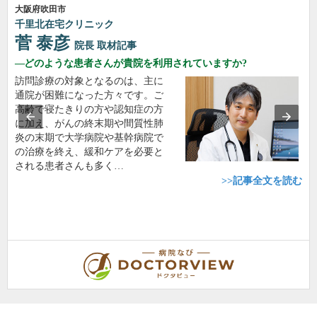
大阪府吹田市
千里北在宅クリニック
菅 泰彦
院長
取材記事
どのような患者さんが貴院を利用されていますか?
訪問診療の対象となるのは、主に
通院が困難になった方々です。ご
高齢で寝たきりの方や認知症の方
に加え、がんの終末期や間質性肺
炎の末期で大学病院や基幹病院で
の治療を終え、緩和ケアを必要と
される患者さんも多く…
>>記事全文を読む