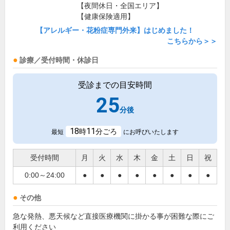
【夜間休日・全国エリア】
【健康保険適用】
【アレルギー・花粉症専門外来】はじめました！
こちらから＞＞
診療／受付時間・休診日
受診までの目安時間
25
分後
18
11
時
分ごろ
最短
にお呼びいたします
受付時間
月
火
水
木
金
土
日
祝
0:00～24:00
●
●
●
●
●
●
●
●
その他
急な発熱、悪天候など直接医療機関に掛かる事が困難な際にご
利用ください