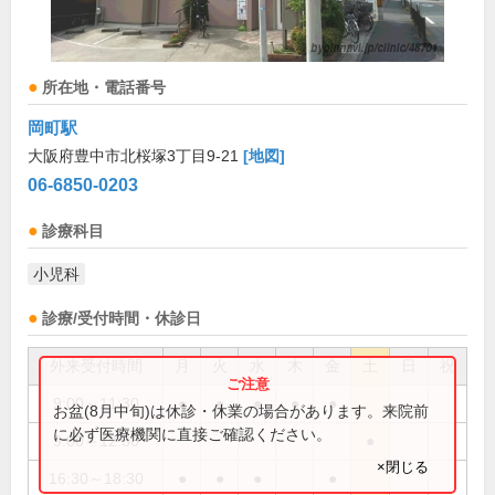
所在地・電話番号
岡町駅
大阪府豊中市北桜塚3丁目9-21
[地図]
06-6850-0203
診療科目
小児科
診療/受付時間・休診日
外来受付時間
月
火
水
木
金
土
日
祝
9:00～11:30
●
●
●
●
●
お盆(8月中旬)は休診・休業の場合があります。来院前
に必ず医療機関に直接ご確認ください。
9:00～12:30
●
×閉じる
16:30～18:30
●
●
●
●