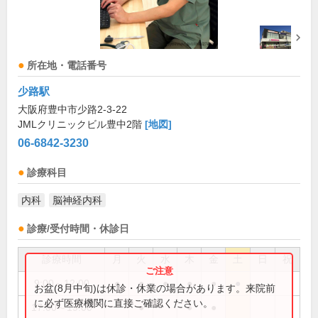
所在地・電話番号
少路駅
大阪府豊中市少路2-3-22
JMLクリニックビル豊中2階
[地図]
06-6842-3230
診療科目
内科
脳神経内科
診療/受付時間・休診日
診療時間
月
火
水
木
金
土
日
祝
9:00～12:00
●
●
●
●
●
●
お盆(8月中旬)は休診・休業の場合があります。来院前
に必ず医療機関に直接ご確認ください。
17:00～19:00
●
●
●