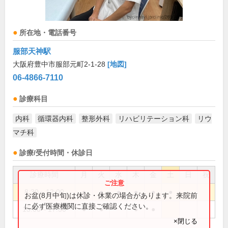
所在地・電話番号
服部天神駅
大阪府豊中市服部元町2-1-28
[地図]
06-4866-7110
診療科目
内科
循環器内科
整形外科
リハビリテーション科
リウ
マチ科
診療/受付時間・休診日
診療時間
月
火
水
木
金
土
日
祝
8:30～12:00
●
●
●
●
●
●
お盆(8月中旬)は休診・休業の場合があります。来院前
に必ず医療機関に直接ご確認ください。
15:00～17:30
●
●
●
●
×閉じる