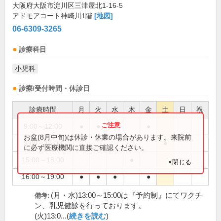
大阪府大阪市淀川区三津屋北1-16-5
アドモアコート神崎川1階
[地図]
06-6309-3265
診療科目
小児科
診療/受付時間・休診日
診療時間
月
火
水
木
金
土
日
祝
9:00～12:00
●
●
●
●
お盆(8月中旬)は休診・休業の場合があります。来院前
9:00～15:00
●
に必ず医療機関に直接ご確認ください。
15:00～18:00
●
×閉じる
16:00～19:00
●
●
●
●
(月・水)13:00～15:00は『予約制』にてワクチ
備考:
ン、乳児健診を行っております。
(火)13:0...(
続きを読む
)