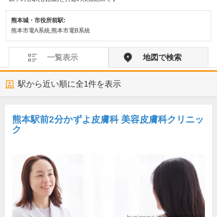
熊本城・市役所前駅:
熊本市電A系統,熊本市電B系統
一覧表示
地図で検索
駅から近い順に全
1
件を表示
熊本駅前2分かずよ皮膚科 美容皮膚科クリニッ
ク