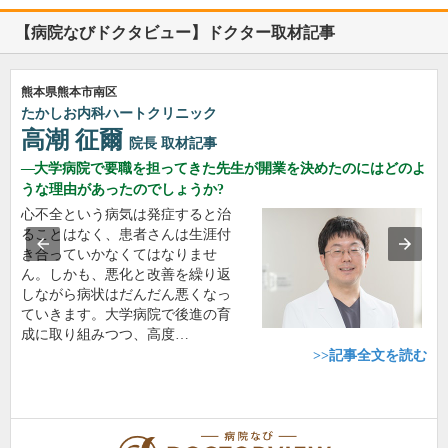
【病院なびドクタビュー】ドクター取材記事
熊本県熊本市南区
たかしお内科ハートクリニック
高潮 征爾
院長
取材記事
大学病院で要職を担ってきた先生が開業を決めたのにはどのよ
うな理由があったのでしょうか?
心不全という病気は発症すると治
ることはなく、患者さんは生涯付
き合っていかなくてはなりませ
ん。しかも、悪化と改善を繰り返
しながら病状はだんだん悪くなっ
ていきます。大学病院で後進の育
成に取り組みつつ、高度…
>>記事全文を読む