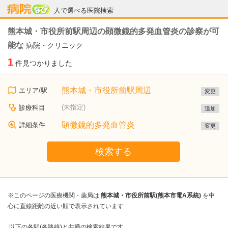
病院なび
人で選べる医院検索
熊本城・市役所前駅周辺の顕微鏡的多発血管炎の診察が可
能な
病院・クリニック
1
件見つかりました
熊本城・市役所前駅周辺
エリア/駅
変更
(未指定)
診療科目
追加
顕微鏡的多発血管炎
詳細条件
変更
検索する
※このページの医療機関・薬局は
熊本城・市役所前駅(熊本市電A系統)
を中
心に直線距離の近い順で表示されています
以下の各駅(各路線)と共通の検索結果です