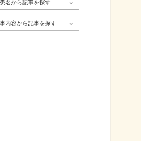
患名
から記事を探す
小児耳鼻いんこう科系
冬の病気
女性
網膜剝離
事内容
から記事を探す
歯科口腔外科系
感染症
子ども
カンジダ腟炎
今日は何の日
歯科系
性感染症
高齢者
貧血
健康・美容
精神科系
アレルギー
痛風
食生活
血液内科系
自己免疫疾患
膀胱がん
プレスリリース
消化器外科系
がん・悪性腫瘍
前立腺がん
医療Q&A
脳神経外科系
依存症
前立腺肥大症
基礎知識