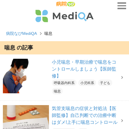
病院なびMediQA
喘息
喘息 の記事
小児喘息・早期治療で喘息をコ
ントロールしましょう【医師監
修】
呼吸器内科系
小児科系
子ども
喘息
気管支喘息の症状と対処法【医
師監修】自己判断での治療中断
はダメ!上手に喘息コントロール