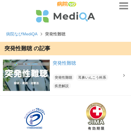
病院なびMediQA
突発性難聴
突発性難聴 の記事
突発性難聴
突発性難聴
耳鼻いんこう科系
疾患解説