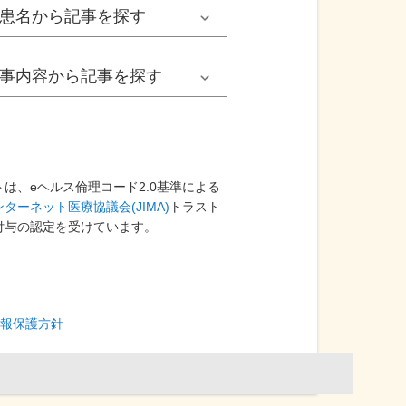
男性
患名
から記事を探す
小児耳鼻いんこう科系
冬の病気
女性
網膜剝離
事内容
から記事を探す
歯科口腔外科系
感染症
子ども
カンジダ腟炎
今日は何の日
歯科系
性感染症
高齢者
貧血
健康・美容
は、eヘルス倫理コード2.0基準による
ターネット医療協議会(JIMA)
精神科系
トラスト
アレルギー
痛風
付与の認定を受けています。
食生活
血液内科系
自己免疫疾患
膀胱がん
プレスリリース
消化器外科系
がん・悪性腫瘍
報保護方針
前立腺がん
医療Q&A
脳神経外科系
依存症
前立腺肥大症
基礎知識