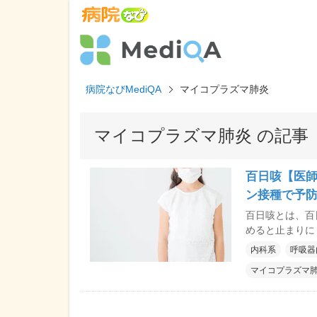
病院なびMediQA
マイコプラズマ肺炎
マイコプラズマ肺炎 の記事
百日咳【医師
ン接種で予防
百日咳とは、百
めると止まりに
む咳の発作です
内科系
呼吸器
の由来です。 
マイコプラズマ
児がかかると、
す。また、免疫
ります。 発症