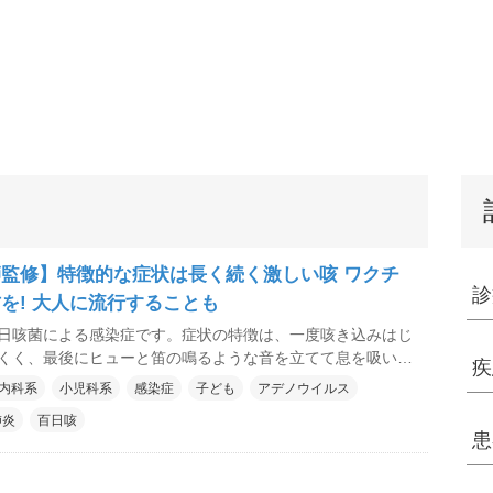
監修】特徴的な症状は長く続く激しい咳 ワクチ
診
を! 大人に流行することも
日咳菌による感染症です。症状の特徴は、一度咳き込みはじ
くく、最後にヒューと笛の鳴るような音を立てて息を吸い込
疾
。咳が治るまでに長い期間かかることが、百日咳という名前
内科系
小児科系
感染症
子ども
アデノウイルス
予防接種の普及により感染者は激減しましたが、1歳以下の乳
肺炎
百日咳
重症化しやすく死に至る危険があるため厳重な注意が必要で
患
は年数とともに弱まるため、大人で流行がみられることがあ
初期に抗生物質による治療が有効なので、百日咳を疑ったら