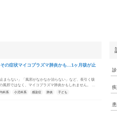
その症状マイコプラズマ肺炎かも…1ヶ月咳が止
診
が止まらない」「風邪がなかなか治らない」など、長引く咳
の風邪ではなく、マイコプラズマ肺炎かもしれません。 幼
疾
かかることの多い肺炎のひとつで、患者の約8割が14歳以下
内科系
小児科系
感染症
肺炎
子ども
もかかることがあります。 以前は、夏季オリンピックのあ
)に大流行していたため、「オリンピック病」と呼ばれていま
患
在ではこの傾向がみられず、毎年のように流行する感染症で