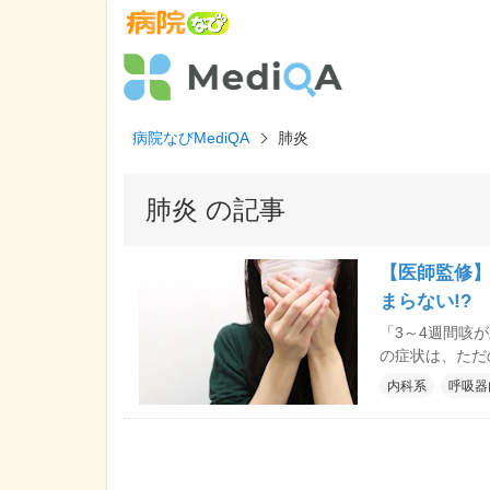
病院なびMediQA
肺炎
肺炎 の記事
【医師監修】
まらない!?
「3～4週間咳
の症状は、ただ
児期や青年期に
内科系
呼吸器
ですが、大人で
る年(4年周期
した。ただ、現
す。