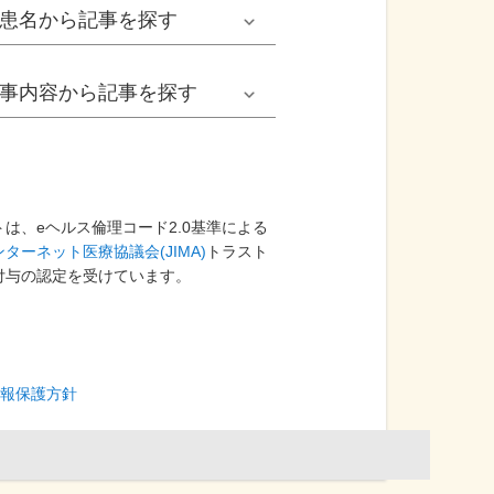
男性
患名
から記事を探す
小児耳鼻いんこう科系
冬の病気
女性
網膜剝離
事内容
から記事を探す
歯科口腔外科系
感染症
子ども
カンジダ腟炎
今日は何の日
歯科系
性感染症
高齢者
貧血
健康・美容
は、eヘルス倫理コード2.0基準による
ターネット医療協議会(JIMA)
精神科系
トラスト
アレルギー
痛風
付与の認定を受けています。
食生活
血液内科系
自己免疫疾患
膀胱がん
プレスリリース
消化器外科系
がん・悪性腫瘍
報保護方針
前立腺がん
医療Q&A
脳神経外科系
依存症
前立腺肥大症
基礎知識