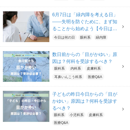
6月7日は「緑内障を考える日」
――失明を防ぐために、まず知
ることから始めよう【今日は何
の日】
今日は何の日
眼科系
緑内障
数日前からの「目がかゆい」原
因は？何科を受診するべき？
眼科系
内科系
皮膚科系
耳鼻いんこう科系
医療Q&A
子どもの昨日今日からの「目が
かゆい」原因は？何科を受診す
るべき？
眼科系
小児科系
皮膚科系
医療Q&A