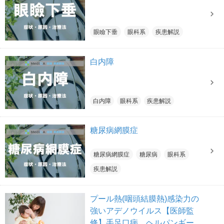
眼瞼下垂
眼科系
疾患解説
白内障
白内障
眼科系
疾患解説
糖尿病網膜症
糖尿病網膜症
糖尿病
眼科系
疾患解説
プール熱(咽頭結膜熱)感染力の
強いアデノウイルス【医師監
修】手足口病、ヘルパンギーナ