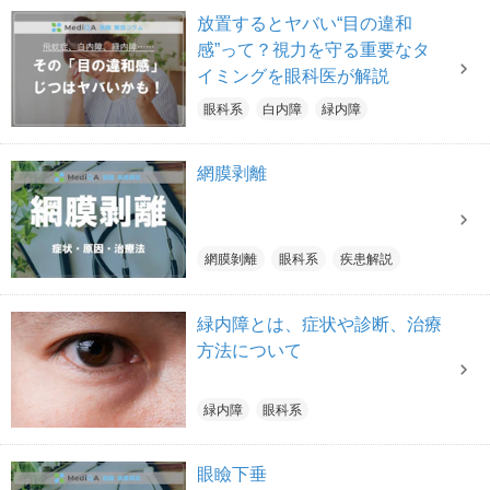
放置するとヤバい“目の違和
感”って？視力を守る重要なタ
イミングを眼科医が解説
眼科系
白内障
緑内障
網膜剥離
網膜剝離
眼科系
疾患解説
緑内障とは、症状や診断、治療
方法について
緑内障
眼科系
眼瞼下垂