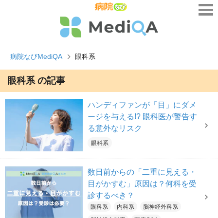
病院なびMediQA
眼科系
眼科系 の記事
ハンディファンが「目」にダメ
ージを与える!? 眼科医が警告す
る意外なリスク
眼科系
数日前からの「二重に見える・
目がかすむ」原因は？何科を受
診するべき？
眼科系
内科系
脳神経外科系