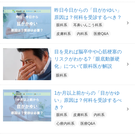
昨日今日からの「目がかゆい」
原因は？何科を受診するべき？
眼科系
耳鼻いんこう科系
皮膚科系
内科系
医療Q&A
目を見れば脳卒中や心筋梗塞の
リスクがわかる?「眼底動脈硬
化」について眼科医が解説
眼科系
1か月以上前からの「目がかゆ
い」原因は？何科を受診するべ
き？
眼科系
皮膚科系
内科系
心療内科系
医療Q&A