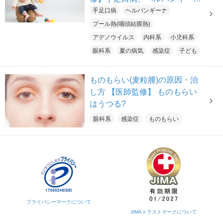
との違いは?プール以外でも感
手足口病
ヘルパンギーナ
染する
プール熱(咽頭結膜熱)
アデノウイルス
内科系
小児科系
眼科系
夏の病気
感染症
子ども
ものもらい(麦粒腫)の原因・治
し方 【医師監修】 ものもらい
はうつる?
眼科系
感染症
ものもらい