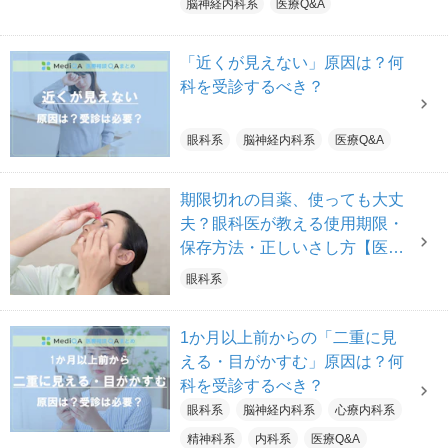
脳神経内科系
医療Q&A
「近くが見えない」原因は？何
科を受診するべき？
眼科系
脳神経内科系
医療Q&A
期限切れの目薬、使っても大丈
夫？眼科医が教える使用期限・
保存方法・正しいさし方【医師
解説】
眼科系
1か月以上前からの「二重に見
える・目がかすむ」原因は？何
科を受診するべき？
眼科系
脳神経内科系
心療内科系
精神科系
内科系
医療Q&A