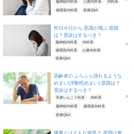
脳神経内科系
心療内科系
内科系
循環器内科系
医療Q&A
昨日今日から 意識が飛ぶ 原因
は？受診はするべき？
脳神経内科系
内科系
循環器内科系
心療内科系
医療Q&A
高齢者の ふらふら揺れるような
めまい(浮動性めまい) 原因は？
受診はするべき？
耳鼻いんこう科系
内科系
脳神経内科系
循環器内科系
医療Q&A
痛風とはどんな病気？ 原因は食