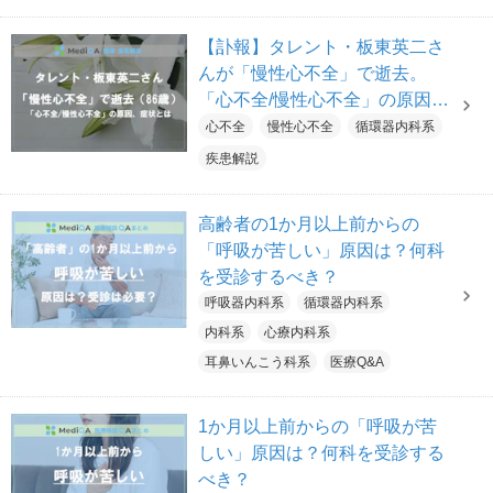
習慣
【訃報】タレント・板東英二さ
んが「慢性心不全」で逝去。
「心不全/慢性心不全」の原因、
症状とは
心不全
慢性心不全
循環器内科系
疾患解説
高齢者の1か月以上前からの
「呼吸が苦しい」原因は？何科
を受診するべき？
呼吸器内科系
循環器内科系
内科系
心療内科系
耳鼻いんこう科系
医療Q&A
1か月以上前からの「呼吸が苦
しい」原因は？何科を受診する
べき？