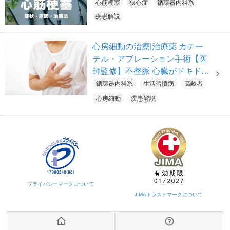
心筋梗塞
狭心症
循環器内科系
疾患解説
心房細動の治療|治療薬 カテー
テル・アブレーション手術【医
師監修】不整脈 心臓がドキドキ
めまいの症状 … 心不全や脳梗
循環器内科系
生活習慣病
高齢者
塞のリスクも
心房細動
疾患解説