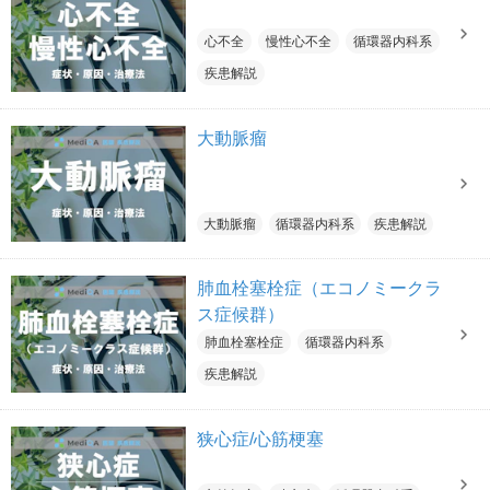
心不全
慢性心不全
循環器内科系
疾患解説
大動脈瘤
大動脈瘤
循環器内科系
疾患解説
肺血栓塞栓症（エコノミークラ
ス症候群）
肺血栓塞栓症
循環器内科系
疾患解説
狭心症/心筋梗塞