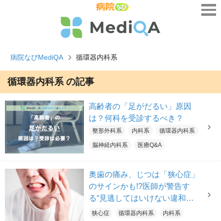
病院なびMediQA
循環器内科系
循環器内科系 の記事
高齢者の「足がだるい」原因
は？何科を受診するべき？
整形外科系
内科系
循環器内科系
脳神経内科系
医療Q&A
奥歯の痛み、じつは「狭心症」
のサインかも!?医師が警告す
る“見逃してはいけない違和
感”と発症リスクを高める生活
狭心症
循環器内科系
内科系