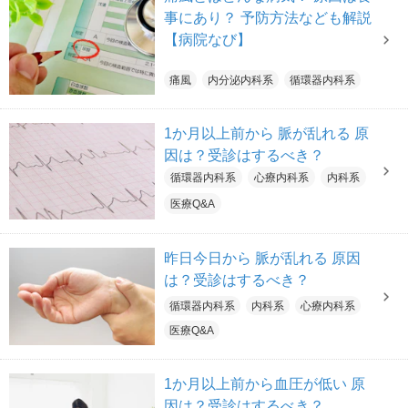
事にあり？ 予防方法なども解説
【病院なび】
痛風
内分泌内科系
循環器内科系
1か月以上前から 脈が乱れる 原
因は？受診はするべき？
循環器内科系
心療内科系
内科系
医療Q&A
昨日今日から 脈が乱れる 原因
は？受診はするべき？
循環器内科系
内科系
心療内科系
医療Q&A
1か月以上前から血圧が低い 原
因は？受診はするべき？