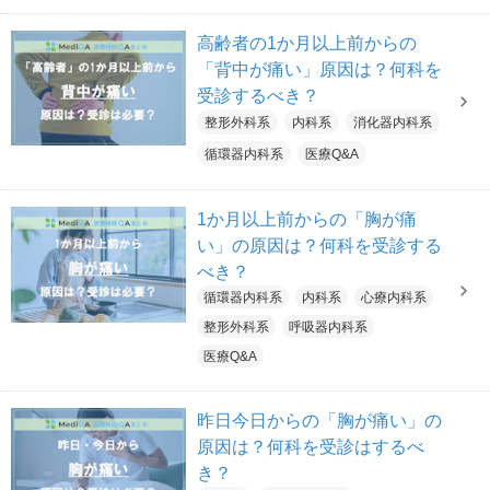
高齢者の1か月以上前からの
「背中が痛い」原因は？何科を
受診するべき？
整形外科系
内科系
消化器内科系
循環器内科系
医療Q&A
1か月以上前からの「胸が痛
い」の原因は？何科を受診する
べき？
循環器内科系
内科系
心療内科系
整形外科系
呼吸器内科系
医療Q&A
昨日今日からの「胸が痛い」の
原因は？何科を受診はするべ
き？