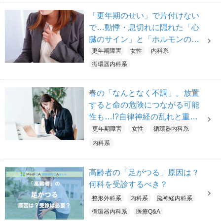
「更年期のせい」で片付けない
で…動悸・息切れに隠れた「心
臓のサイン」と「ホルモンの乱
れ」は？【医師解説】
更年期障害
女性
内科系
循環器内科系
春の「なんとなく不調」。放置
すると命の危険につながる可能
性も…!?自律神経の乱れと重大
疾患、見極めのポイントを医師
更年期障害
女性
循環器内科系
が解説【医師解説】
内科系
高齢者の「足がつる」原因は？
何科を受診するべき？
整形外科系
内科系
脳神経内科系
循環器内科系
医療Q&A