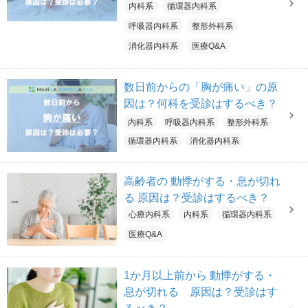
内科系
循環器内科系
呼吸器内科系
整形外科系
消化器内科系
医療Q&A
数日前からの「胸が痛い」の原
因は？何科を受診はするべき？
内科系
呼吸器内科系
整形外科系
循環器内科系
消化器内科系
高齢者の 動悸がする・息が切れ
る 原因は？受診はするべき？
心療内科系
内科系
循環器内科系
医療Q&A
1か月以上前から 動悸がする・
息が切れる 原因は？受診はす