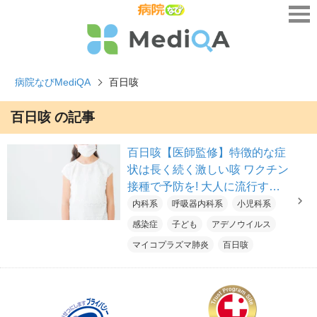
病院なびMediQA
百日咳
百日咳 の記事
百日咳【医師監修】特徴的な症
状は長く続く激しい咳 ワクチン
接種で予防を! 大人に流行する
ことも
内科系
呼吸器内科系
小児科系
感染症
子ども
アデノウイルス
マイコプラズマ肺炎
百日咳