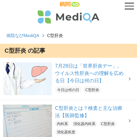
病院なびMediQA
C型肝炎
C型肝炎 の記事
7月28日は「世界肝炎デー」。
ウイルス性肝炎への理解を広め
る日【今日は何の日】
今日は何の日
C型肝炎
C型肝炎とは？検査と主な治療
法【医師監修】
内科系
消化器内科系
C型肝炎
消化器疾患